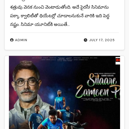
శత్రువు వెనక నుంచి వెంటాడుతోంది. అదే పైరసీ! సినిమాను
పక్కా క్వాలిటీతో థియేటర్లో చూడాలనుకునే వారికి ఇది పెద్ద
నష్టం. సినిమా యూనిట్‌కి అయితే…
ADMIN
JULY 17, 2025