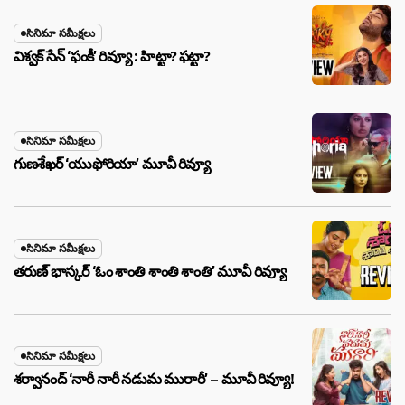
సినిమా సమీక్షలు
విశ్వక్ సేన్ ‘ఫంకీ’ రివ్యూ : హిట్టా? ఫట్టా?
సినిమా సమీక్షలు
గుణశేఖర్ ‘యుఫోరియా’ మూవీ రివ్యూ
సినిమా సమీక్షలు
తరుణ్ భాస్కర్ ‘ఓం శాంతి శాంతి శాంతి’ మూవీ రివ్యూ
సినిమా సమీక్షలు
శర్వానంద్ ‘నారీ నారీ నడుమ మురారీ’ – మూవీ రివ్యూ!