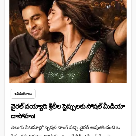
వీడియోలు
వైరల్ వయ్యారి: శ్రీలీల స్టెప్పులకు సోషల్ మీడియా
దాసోహం!
తెలుగు సినిమాల్లో స్పెషల్ సాంగ్ వచ్చి వైరల్ అవుతోందంటే ఓ