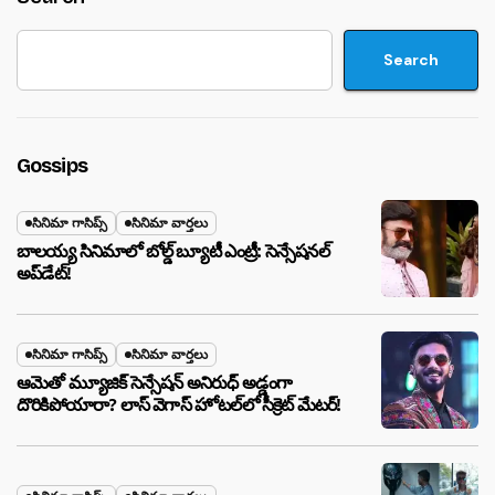
Search
Gossips
సినిమా గాసిప్స్
సినిమా వార్తలు
బాలయ్య సినిమాలో బోల్డ్ బ్యూటీ ఎంట్రీ: సెన్సేషనల్
అప్‌డేట్!
సినిమా గాసిప్స్
సినిమా వార్తలు
ఆమెతో మ్యూజిక్ సెన్సేషన్ అనిరుధ్ అడ్డంగా
దొరికిపోయారా? లాస్ వెగాస్ హోటల్‌లో సీక్రెట్ మేటర్!