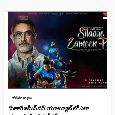
సినిమా వార్తలు
‘సితారే జమీన్‌ పర్‌’ యూట్యూబ్ లో ఎలా