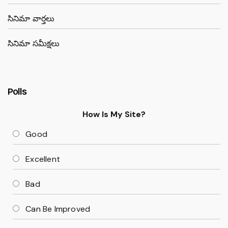
సినిమా వార్తలు
సినిమా సమీక్షలు
Polls
How Is My Site?
Good
Excellent
Bad
Can Be Improved