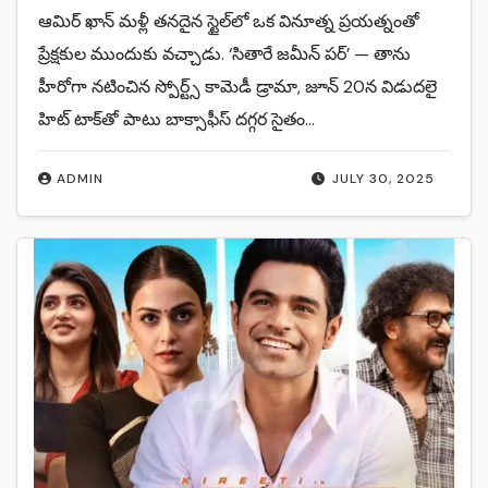
ఆమిర్ ఖాన్ మళ్లీ తనదైన స్టైల్‌లో ఒక వినూత్న ప్రయత్నంతో
ప్రేక్షకుల ముందుకు వచ్చాడు. ‘సితారే జమీన్ పర్’ — తాను
హీరోగా నటించిన స్పోర్ట్స్ కామెడీ డ్రామా, జూన్ 20న విడుదలై
హిట్ టాక్‌తో పాటు బాక్సాఫీస్ దగ్గర సైతం…
ADMIN
JULY 30, 2025