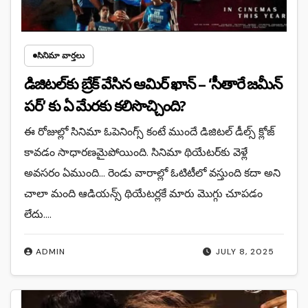
సినిమా వార్తలు
డిజిటల్‌కు బ్రేక్‌ వేసిన ఆమిర్ ఖాన్ – ‘సీతారే జమీన్
పర్’ కు ఏ మేరకు కలిసొచ్చింది?
ఈ రోజుల్లో సినిమా ఓపెనింగ్స్ కంటే ముందే డిజిటల్ డీల్స్ క్లోజ్
కావడం సాధారణమైపోయింది. సినిమా థియేటర్‌కు వెళ్లే
అవసరం ఏముంది… రెండు వారాల్లో ఓటిటీలో వస్తుంది కదా అని
చాలా మంది ఆడియన్స్ థియేటర్లకే మారు మొగ్గు చూపడం
లేదు.…
ADMIN
JULY 8, 2025