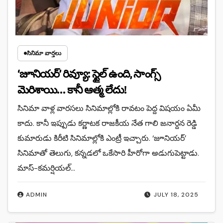
సినిమా వార్తలు
‘జూనియర్’ రివ్యూ: స్టైల్ ఉంది, సాంగ్స్
మెరిశాయి… కానీ ఆత్మ లేదు!
సినిమా వాళ్ల వారసలు సినిమాల్లోకి రావటం పెద్ద విషయం ఏమీ
కాదు. కానీ ఇప్పుడు కర్ణాటక రాజకీయ నేత గాలి జనార్దన రెడ్డి
కుమారుడు కిరీటి సినిమాల్లోకి ఎంట్రీ ఇచ్చారు. ‘జూనియర్’
సినిమాతో తెలుగు, కన్నడలో ఒకేసారి హీరోగా అడుగుపెట్టాడు.
మాస్-కమర్షియల్…
ADMIN
JULY 18, 2025