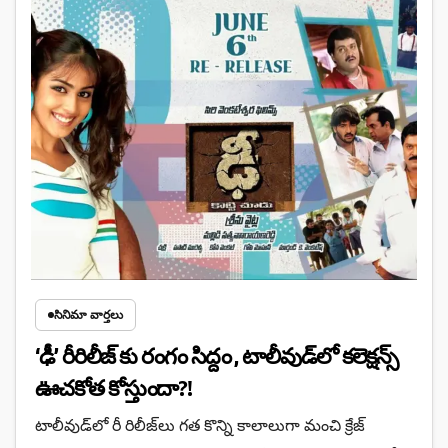
సినిమా వార్తలు
‘ఢీ’ రీరిలీజ్ కు రంగం సిద్దం , టాలీవుడ్‌లో కలెక్షన్స్
ఊచకోత కోస్తుందా?!
టాలీవుడ్‌లో రీ రిలీజ్‌లు గత కొన్ని కాలాలుగా మంచి క్రేజ్