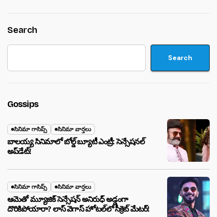
Search
Search
Gossips
సినిమా గాసిప్స్
సినిమా వార్తలు
బాలయ్య సినిమాలో బోల్డ్ బ్యూటీ ఎంట్రీ: సెన్సేషనల్
అప్‌డేట్!
సినిమా గాసిప్స్
సినిమా వార్తలు
ఆమెతో మ్యూజిక్ సెన్సేషన్ అనిరుధ్ అడ్డంగా
దొరికిపోయారా? లాస్ వెగాస్ హోటల్‌లో సీక్రెట్ మేటర్!