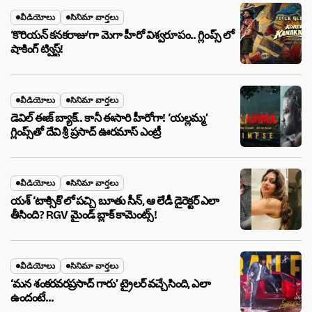
వీడియోలు
సినిమా వార్తలు
‘కొరియన్ కనకరాజు’గా మెగా హీరో విశ్వరూపం.. గ్లింప్స్ లో
షాకింగ్ ట్విస్ట్!
వీడియోలు
సినిమా వార్తలు
డెవిల్ ఈజ్ బ్యాక్.. కానీ ఈసారి హీరోగా! ‘యల్లమ్మ’
గ్లింప్స్‌తో దేవి శ్రీ ప్రసాద్ ఊరమాస్ ఎంట్రీ
వీడియోలు
సినిమా వార్తలు
యశ్ ‘టాక్సిక్’లో పచ్చి బూతు సీన్, ఆ లేడీ డైరెక్టర్ ఎలా
తీసింది? RGV మైండ్ బ్లాక్ కామెంట్స్!
వీడియోలు
సినిమా వార్తలు
‘మన శంకరవరప్రసాద్ గారు’ ట్రైలర్ వచ్చేసింది, ఎలా
ఉందంటే…