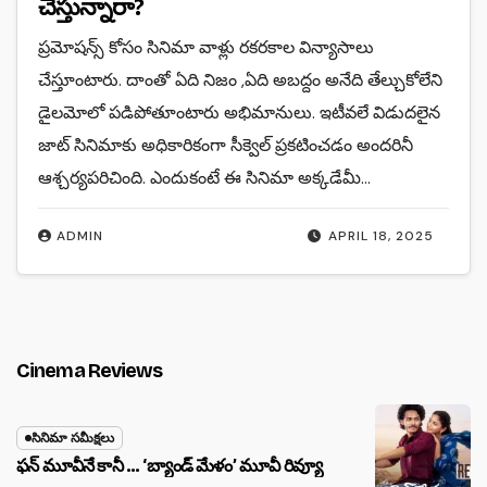
చేస్తున్నారా?
ప్రమోషన్స్ కోసం సినిమా వాళ్లు రకరకాల విన్యాసాలు
చేస్తూంటారు. దాంతో ఏది నిజం ,ఏది అబద్దం అనేది తేల్చుకోలేని
డైలమోలో పడిపోతూంటారు అభిమానులు. ఇటీవలే విడుదలైన
జాట్ సినిమాకు అధికారికంగా సీక్వెల్ ప్రకటించడం అందరినీ
ఆశ్చర్యపరిచింది. ఎందుకంటే ఈ సినిమా అక్కడేమీ…
ADMIN
APRIL 18, 2025
Cinema Reviews
సినిమా సమీక్షలు
ఫన్ మూవీనే కానీ … ‘బ్యాండ్‌ మేళం’ మూవీ రివ్యూ