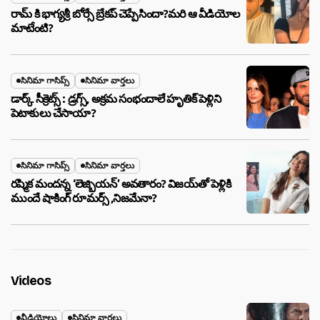
రామ్ కి భాగ్యశ్రీ బోర్సే బ్రేకప్ చెప్పేసిందా?మరి ఆ వీడియోల
మాటేంటి?
సినిమా గాసిప్స్
సినిమా వార్తలు
డార్క్ సీక్రెట్స్ : డ్రగ్స్, అక్రమ సంభందాలే హృతిక్ పెళ్లిని
పెటాకులు చేసాయా?
సినిమా గాసిప్స్
సినిమా వార్తలు
రష్మిక మందన్న ‘లెజ్బియన్’ అవతారం? విజయ్‌తో పెళ్లికి
ముందే షాకింగ్ రూమర్స్ ,నిజమేనా?
Videos
వీడియోలు
సినిమా వార్తలు