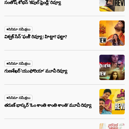
సంతోష్ శోభన్ ‘కపుల్ ఫ్రెండ్లీ’ రివ్యూ
సినిమా సమీక్షలు
విశ్వక్ సేన్ ‘ఫంకీ’ రివ్యూ : హిట్టా? ఫట్టా?
సినిమా సమీక్షలు
గుణశేఖర్ ‘యుఫోరియా’ మూవీ రివ్యూ
సినిమా సమీక్షలు
తరుణ్ భాస్కర్ ‘ఓం శాంతి శాంతి శాంతి’ మూవీ రివ్యూ