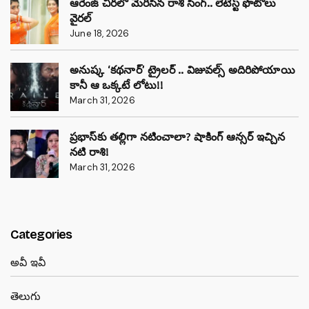
ఆరెంజ్ చీరలో మెరిసిన రాశి సింగ్.. లేటెస్ట్ ఫొటోలు
వైరల్
June 18, 2026
అనుష్క ‘కథనార్’ ట్రైలర్ .. విజువల్స్ అదిరిపోయాయి
కానీ ఆ ఒక్కటే లోటు!!
March 31, 2026
ప్రభాస్‌కు తల్లిగా నటించాలా? షాకింగ్ ఆన్సర్ ఇచ్చిన
నటి రాశి!
March 31, 2026
Categories
అవీ ఇవీ
తెలుగు