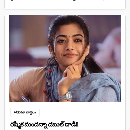
సినిమా వార్తలు
రష్మిక మందన్నా డబుల్ దాడి!!