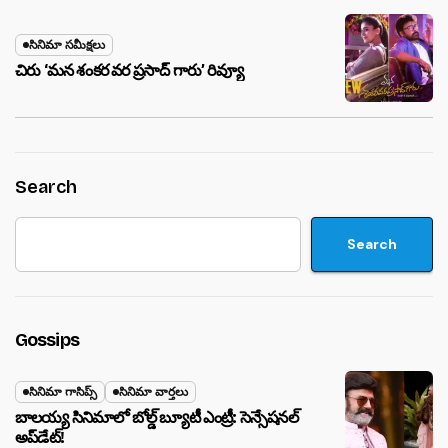
సినిమా సమీక్షలు
చిరు ‘మ‌న శంక‌ర వ‌ర ప్ర‌సాద్ గారు’ రివ్యూ
Search
Search
Gossips
సినిమా గాసిప్స్
సినిమా వార్తలు
బాలయ్య సినిమాలో బోల్డ్ బ్యూటీ ఎంట్రీ: సెన్సేషనల్
అప్‌డేట్!