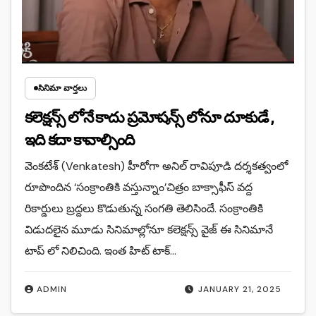
సినిమా వార్తలు
కలెక్షన్స్ లోనే కాదు ప్రమోషన్స్ లోనూ దూకుడే ,
ఇది కదా కావాల్సింది
వెంకటేశ్‌ (Venkatesh) హీరోగా అనిల్‌ రావిపూడి దర్శకత్వంలో
రూపొందిన ‘సంక్రాంతికి వస్తున్నాం’చిత్రం బాక్సాఫీస్‌ వద్ద
రికార్డులు బ్రద్దలు కొడుతున్న సంగతి తెలిసిందే. సంక్రాంతికి
విడుదలైన మూడు సినిమాల్లోనూ కలెక్షన్స్ వైజ్ ఈ సినిమానే
టాప్ లో నిలిచింది. ఇంత హిట్ టాక్…
ADMIN
JANUARY 21, 2025