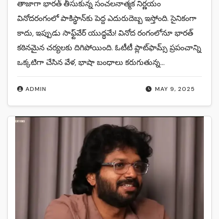
తాజాగా భారత్ తీసుకున్న సంచలనాత్మక నిర్ణయం
వినోదరంగంలో పాకిస్థాన్‌కు పెద్ద ఎదురుదెబ్బ ఇస్తోంది. సైనికంగా
కాదు, ఇప్పుడు సాఫ్ట్‌వేర్ యుద్ధమే! వినోద రంగంలోనూ భారత్
కఠినమైన చర్యలకు దిగిపోయింది. ఓటీటీ ప్లాట్‌ఫామ్స్‌ ప్రపంచాన్ని
ఒక్కటిగా చేసిన వేళ, భాషా బంధాలు కరుగుతున్న…
ADMIN
MAY 9, 2025