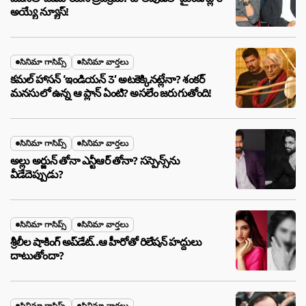
అయ్యే న్యూస్!
సినిమా గాసిప్స్
సినిమా వార్తలు
కమల్ హాసన్ ‘ఇండియన్ 3’ అటకెక్కినట్లేనా? శంకర్
మనసులో ఉన్న ఆ ప్లాన్ ఏంటి? అసలేం జరుగుతోంది!
సినిమా గాసిప్స్
సినిమా వార్తలు
అల్లు అర్జున్ తోనా ఎన్టీఆర్ తోనా? సస్పెన్స్‌ను
వీడేదెప్పుడు?
సినిమా గాసిప్స్
సినిమా వార్తలు
శ్రీలీల షాకింగ్ అప్‌డేట్..ఆ హీరోతో రిలేషన్ హద్దులు
దాటుతోందా?