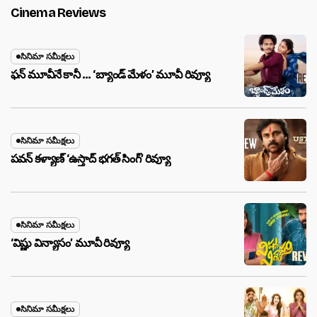
Cinema Reviews
సినిమా సమీక్షలు
ఫన్ మూవీనే కానీ … ‘బ్యాండ్‌ మేళం’ మూవీ రివ్యూ
సినిమా సమీక్షలు
పవన్ కళ్యాణ్ ‘ఉస్తాద్ భ‌గ‌త్ సింగ్’ రివ్యూ
సినిమా సమీక్షలు
‘విష్ణు విన్యాసం’ మూవీ రివ్యూ
సినిమా సమీక్షలు