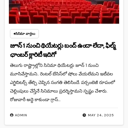
సినిమా వార్తలు
జూన్ 1 నుంచి థియేటర్లు బంద్ ఉందా లేదా, ఫిల్మ్
ఛాంబర్ క్లారిటీ ఇదిగో
తెలుగు రాష్ట్రాల్లోని సినిమా థియేటర్లు జూన్ 1 నుంచి
మూసివేస్తామని.. రెంటల్ బేసిస్‌‌‌‌‌‌‌‌లో షోలు వేయలేమని ఇటీవల
ఎగ్జిబిటర్స్ తేల్చి చెప్పిన సంగతి తెలిసిందే. పర్సంటెజీ రూపంలో
చెల్లింపులు చేస్తేనే సినిమాలు ప్రదర్శిస్తామని స్పష్టం చేశారు.
రోజువారీ అద్దె కాకుండా గ్రాస్…
ADMIN
MAY 24, 2025