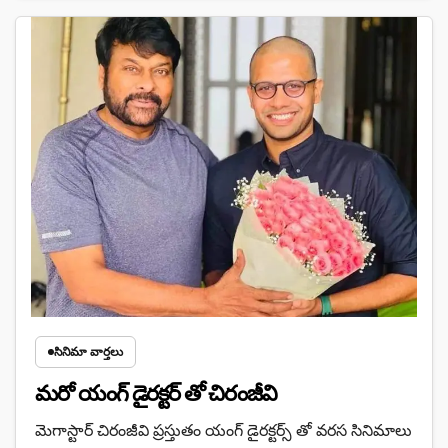
సినిమా వార్తలు
మరో యంగ్ డైరక్టర్ తో చిరంజీవి
మెగాస్టార్ చిరంజీవి ప్రస్తుతం యంగ్ డైరక్టర్స్ తో వరస సినిమాలు