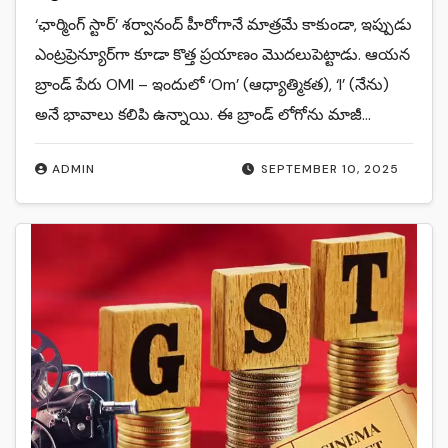
‘ఛార్మింగ్ స్టార్’ శర్వానంద్ హీరోగానే మాత్రమే కాకుండా, ఇప్పుడు
ఎంట్రప్రెన్యూర్‌గా కూడా కొత్త ప్రయాణం మొదలుపెట్టాడు. ఆయన
బ్రాండ్ పేరు OMI – ఇందులో ‘Om’ (ఆధ్యాత్మికత), ‘I’ (నేను)
అనే భావాలు కలిపి ఉన్నాయి. ఈ బ్రాండ్ లోగోను మాజీ…
ADMIN
SEPTEMBER 10, 2025