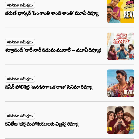
సినిమా సమీక్షలు
తరుణ్ భాస్కర్ ‘ఓం శాంతి శాంతి శాంతి’ మూవీ రివ్యూ
సినిమా సమీక్షలు
శర్వానంద్ ‘నారీ నారీ నడుమ మురారీ’ – మూవీ రివ్యూ!
సినిమా సమీక్షలు
నవీన్ పోలిశెట్టి ‘అనగనగా ఒక రాజు’ సినిమా రివ్యూ
సినిమా సమీక్షలు
రవితేజ ‘భర్త మహాశయులకు విజ్ఞప్తి’ రివ్యూ