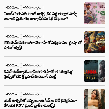
వీడియోలు
సినిమా వార్తలు
విజయ్ సేతుపతి ‘గాంధీ టాక్స్’ ,30 ఏళ్ల తర్వాత మళ్ళీ
అలాంటి ప్రయోగం, బాక్సాఫీస్‌ను షేక్ చేస్తుందా?
వీడియోలు
సినిమా వార్తలు
‘కొరియన్ కనకరాజు’గా మెగా హీరో విశ్వరూపం.. గ్లింప్స్ లో
షాకింగ్ ట్విస్ట్!
వీడియోలు
సినిమా వార్తలు
డెవిల్ ఈజ్ బ్యాక్.. కానీ ఈసారి హీరోగా! ‘యల్లమ్మ’
గ్లింప్స్‌తో దేవి శ్రీ ప్రసాద్ ఊరమాస్ ఎంట్రీ
వీడియోలు
సినిమా వార్తలు
యశ్ ‘టాక్సిక్’లో పచ్చి బూతు సీన్, ఆ లేడీ డైరెక్టర్ ఎలా
తీసింది? RGV మైండ్ బ్లాక్ కామెంట్స్!