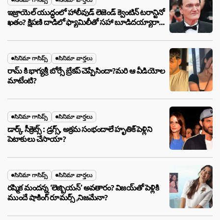
సినిమా గాసిప్స్
సినిమా వార్తలు
ఇజ్రాయెల్ యుద్ధంలో హాలీవుడ్ లెజెండ్ క్వెంటిన్ టరాన్టినో
ఖతం? క్షిపణి దాడిలో ఫ్యామిలీతో సహా బూడిదయ్యారా?
అసలు నిజం ఇదీ!
సినిమా గాసిప్స్
సినిమా వార్తలు
రామ్ కి భాగ్యశ్రీ బోర్సే బ్రేకప్ చెప్పేసిందా?మరి ఆ వీడియోల
మాటేంటి?
సినిమా గాసిప్స్
సినిమా వార్తలు
డార్క్ సీక్రెట్స్ : డ్రగ్స్, అక్రమ సంభందాలే హృతిక్ పెళ్లిని
పెటాకులు చేసాయా?
సినిమా గాసిప్స్
సినిమా వార్తలు
రష్మిక మందన్న ‘లెజ్బియన్’ అవతారం? విజయ్‌తో పెళ్లికి
ముందే షాకింగ్ రూమర్స్ ,నిజమేనా?