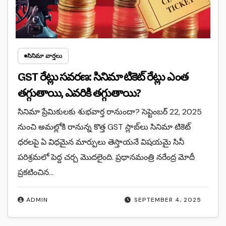
సినిమా వార్తలు
GST రేట్లు సవరణ: సినిమా టికెట్ రేట్లు ఎంత
తగ్గుతాయి, ఎవరికి తగ్గుతాయి?
సినిమా ప్రేమికులకు శుభవార్త రానుందా? సెప్టెంబర్ 22, 2025
నుంచి అమల్లోకి రానున్న కొత్త GST స్లాబ్‌లు సినిమా టికెట్
ధరలపై ఏ విధమైన మార్పులు తెస్తాయనే విషయమై సినీ
పరిశ్రమలో పెద్ద చర్చ మొదలైంది. ప్రధానమంత్రి నరేంద్ర మోదీ
ప్రకటించిన…
ADMIN
SEPTEMBER 4, 2025