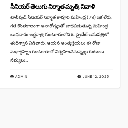
సీనియర్ తెలుగు నిర్మాత మృతి, నివాళి
టాలీవుడ్ సీనియర్‌ నిర్మాత కావూరి మహేంద్ర (79) ఇక లేరు.
గత కొంతకాలంగా అనారోగ్యంతో బాధపడుతున్న మహేంద్ర
బుధవారం అర్ధరాత్రి గుంటూరులోని ఓ ప్రైవేట్ ఆసుపత్రిలో
తుదిశ్వాస విడిచారు. ఆయన అంత్యక్రియలు ఈ రోజు
మధ్యాహ్నం గుంటూరులో నిర్వహించనున్నట్లు కుటుంబ
సభ్యులు…
ADMIN
JUNE 12, 2025