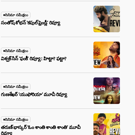
సినిమా సమీక్షలు
సంతోష్ శోభన్ ‘కపుల్ ఫ్రెండ్లీ’ రివ్యూ
సినిమా సమీక్షలు
విశ్వక్ సేన్ ‘ఫంకీ’ రివ్యూ : హిట్టా? ఫట్టా?
సినిమా సమీక్షలు
గుణశేఖర్ ‘యుఫోరియా’ మూవీ రివ్యూ
సినిమా సమీక్షలు
తరుణ్ భాస్కర్ ‘ఓం శాంతి శాంతి శాంతి’ మూవీ
రివ్యూ