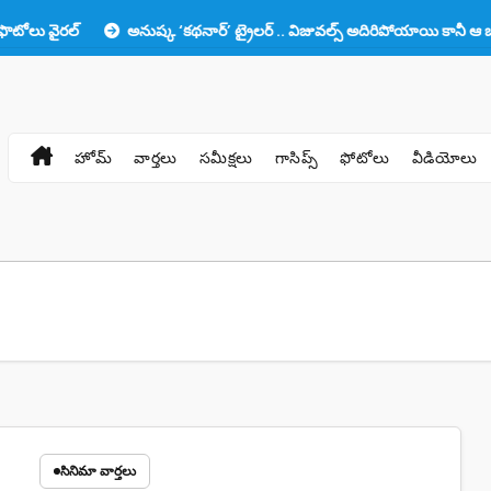
్
అనుష్క ‘కథనార్’ ట్రైలర్ .. విజువల్స్ అదిరిపోయాయి కానీ ఆ ఒక్కటే లోటు!
హోమ్
వార్తలు
సమీక్షలు
గాసిప్స్
ఫోటోలు
వీడియోలు
సినిమా వార్తలు