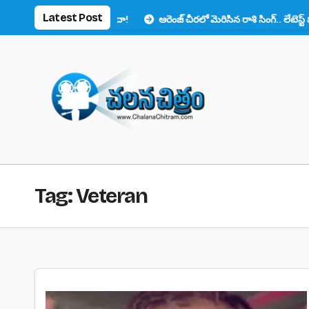
Skip
Latest Post
ుక్ చూసి ఫ్యాన్స్ ఫిదా!
ఆరెంజ్ చీరలో మెరిసిన రాశి సింగ్.. లేటెస్ట్ ఫొటోలు వైరల
to
content
Tag:
Veteran