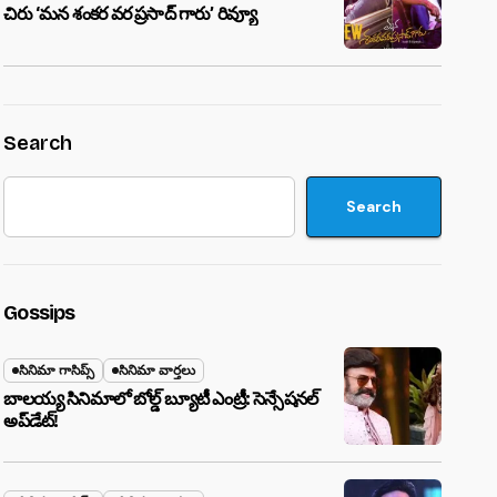
చిరు ‘మ‌న శంక‌ర వ‌ర ప్ర‌సాద్ గారు’ రివ్యూ
Search
Search
Gossips
సినిమా గాసిప్స్
సినిమా వార్తలు
బాలయ్య సినిమాలో బోల్డ్ బ్యూటీ ఎంట్రీ: సెన్సేషనల్
అప్‌డేట్!