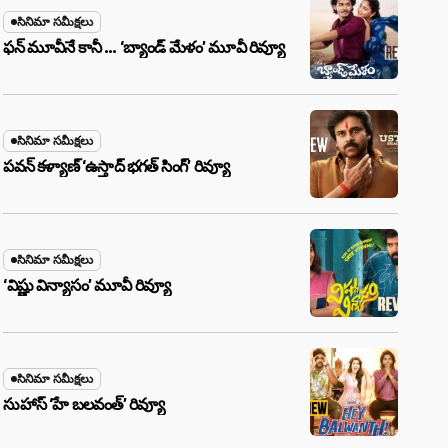
సినిమా సమీక్షలు
ఫన్ మూవీనే కానీ … ‘బ్యాండ్‌ మేళం’ మూవీ రివ్యూ
సినిమా సమీక్షలు
పవన్ కళ్యాణ్ ‘ఉస్తాద్ భ‌గ‌త్ సింగ్’ రివ్యూ
సినిమా సమీక్షలు
‘విష్ణు విన్యాసం’ మూవీ రివ్యూ
సినిమా సమీక్షలు
సుహాస్ ‘హే బలవంత్’ రివ్యూ