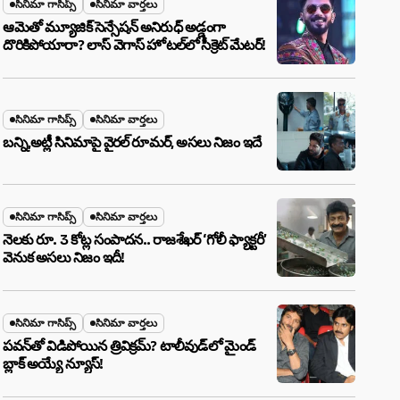
సినిమా గాసిప్స్
సినిమా వార్తలు
ఆమెతో మ్యూజిక్ సెన్సేషన్ అనిరుధ్ అడ్డంగా
దొరికిపోయారా? లాస్ వెగాస్ హోటల్‌లో సీక్రెట్ మేటర్!
సినిమా గాసిప్స్
సినిమా వార్తలు
బన్ని,అట్లీ సినిమాపై వైరల్ రూమర్, అసలు నిజం ఇదే
సినిమా గాసిప్స్
సినిమా వార్తలు
నెలకు రూ. 3 కోట్ల సంపాదన.. రాజశేఖర్ ‘గోలీ ఫ్యాక్టరీ’
వెనుక అసలు నిజం ఇదీ!
సినిమా గాసిప్స్
సినిమా వార్తలు
పవన్‌తో విడిపోయిన త్రివిక్రమ్? టాలీవుడ్‌లో మైండ్
బ్లాక్ అయ్యే న్యూస్!