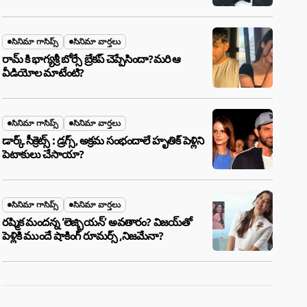
బూడిదయ్యారా? అసలు నిజం ఇదీ!
సినిమా గాసిప్స్
సినిమా వార్తలు
రామ్ కి భాగ్యశ్రీ బోర్సే బ్రేకప్ చెప్పేసిందా?మరి ఆ
వీడియోల మాటేంటి?
సినిమా గాసిప్స్
సినిమా వార్తలు
డార్క్ సీక్రెట్స్ : డ్రగ్స్, అక్రమ సంభందాలే హృతిక్ పెళ్లిని
పెటాకులు చేసాయా?
సినిమా గాసిప్స్
సినిమా వార్తలు
రష్మిక మందన్న ‘లెజ్బియన్’ అవతారం? విజయ్‌తో
పెళ్లికి ముందే షాకింగ్ రూమర్స్ ,నిజమేనా?