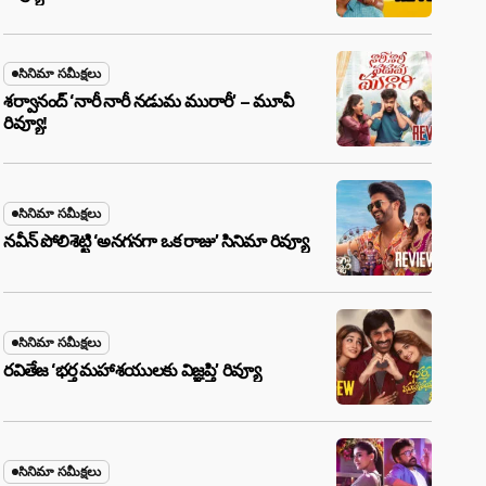
సినిమా సమీక్షలు
శర్వానంద్ ‘నారీ నారీ నడుమ మురారీ’ – మూవీ
రివ్యూ!
సినిమా సమీక్షలు
నవీన్ పోలిశెట్టి ‘అనగనగా ఒక రాజు’ సినిమా రివ్యూ
సినిమా సమీక్షలు
రవితేజ ‘భర్త మహాశయులకు విజ్ఞప్తి’ రివ్యూ
సినిమా సమీక్షలు