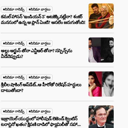
సినిమా గాసిప్స్
సినిమా వార్తలు
కమల్ హాసన్ ‘ఇండియన్ 3’ అటకెక్కినట్లేనా? శంకర్
మనసులో ఉన్న ఆ ప్లాన్ ఏంటి? అసలేం జరుగుతోంది!
సినిమా గాసిప్స్
సినిమా వార్తలు
అల్లు అర్జున్ తోనా ఎన్టీఆర్ తోనా? సస్పెన్స్‌ను
వీడేదెప్పుడు?
సినిమా గాసిప్స్
సినిమా వార్తలు
శ్రీలీల షాకింగ్ అప్‌డేట్..ఆ హీరోతో రిలేషన్ హద్దులు
దాటుతోందా?
సినిమా గాసిప్స్
సినిమా వార్తలు
ఇజ్రాయెల్ యుద్ధంలో హాలీవుడ్ లెజెండ్ క్వెంటిన్
టరాన్టినో ఖతం? క్షిపణి దాడిలో ఫ్యామిలీతో సహా