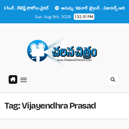
Skip
ేటెస్ట్ ఫొటోలు వైరల్
అనుష్క ‘కథనార్’ ట్రైలర్ .. విజువల్స్ అదిరిపోయాయి కా
to
Sun. Aug 9th, 2026
1:32:52 PM
content
Tag:
Vijayendhra Prasad