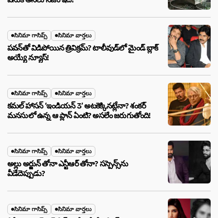
సినిమా గాసిప్స్
సినిమా వార్తలు
పవన్‌తో విడిపోయిన త్రివిక్రమ్? టాలీవుడ్‌లో మైండ్ బ్లాక్
అయ్యే న్యూస్!
సినిమా గాసిప్స్
సినిమా వార్తలు
కమల్ హాసన్ ‘ఇండియన్ 3’ అటకెక్కినట్లేనా? శంకర్
మనసులో ఉన్న ఆ ప్లాన్ ఏంటి? అసలేం జరుగుతోంది!
సినిమా గాసిప్స్
సినిమా వార్తలు
అల్లు అర్జున్ తోనా ఎన్టీఆర్ తోనా? సస్పెన్స్‌ను
వీడేదెప్పుడు?
సినిమా గాసిప్స్
సినిమా వార్తలు