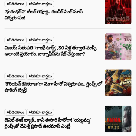
వీడియోలు
సినిమా వార్తలు
‘ధురంధర్ 2’ టీజర్ రివ్యూ.. రణవీర్ సింగ్ మాస్
విశ్వరూపం!
వీడియోలు
సినిమా వార్తలు
విజయ్ సేతుపతి ‘గాంధీ టాక్స్’ ,30 ఏళ్ల తర్వాత మళ్ళీ
అలాంటి ప్రయోగం, బాక్సాఫీస్‌ను షేక్ చేస్తుందా?
వీడియోలు
సినిమా వార్తలు
‘కొరియన్ కనకరాజు’గా మెగా హీరో విశ్వరూపం.. గ్లింప్స్ లో
షాకింగ్ ట్విస్ట్!
వీడియోలు
సినిమా వార్తలు
డెవిల్ ఈజ్ బ్యాక్.. కానీ ఈసారి హీరోగా! ‘యల్లమ్మ’
గ్లింప్స్‌తో దేవి శ్రీ ప్రసాద్ ఊరమాస్ ఎంట్రీ