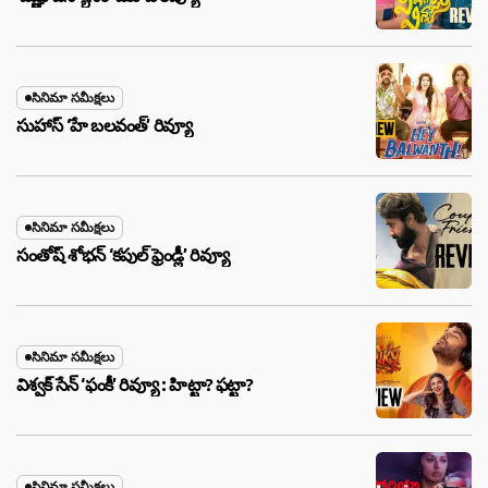
సినిమా సమీక్షలు
సుహాస్ ‘హే బలవంత్’ రివ్యూ
సినిమా సమీక్షలు
సంతోష్ శోభన్ ‘కపుల్ ఫ్రెండ్లీ’ రివ్యూ
సినిమా సమీక్షలు
విశ్వక్ సేన్ ‘ఫంకీ’ రివ్యూ : హిట్టా? ఫట్టా?
సినిమా సమీక్షలు