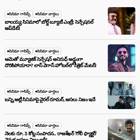
సినిమా గాసిప్స్
సినిమా వార్తలు
బాలయ్య సినిమాలో బోల్డ్ బ్యూటీ ఎంట్రీ: సెన్సేషనల్
అప్‌డేట్!
సినిమా గాసిప్స్
సినిమా వార్తలు
ఆమెతో మ్యూజిక్ సెన్సేషన్ అనిరుధ్ అడ్డంగా
దొరికిపోయారా? లాస్ వెగాస్ హోటల్‌లో సీక్రెట్ మేటర్!
సినిమా గాసిప్స్
సినిమా వార్తలు
బన్ని,అట్లీ సినిమాపై వైరల్ రూమర్, అసలు నిజం ఇదే
సినిమా గాసిప్స్
సినిమా వార్తలు
నెలకు రూ. 3 కోట్ల సంపాదన.. రాజశేఖర్ ‘గోలీ ఫ్యాక్టరీ’
వెనుక అసలు నిజం ఇదీ!