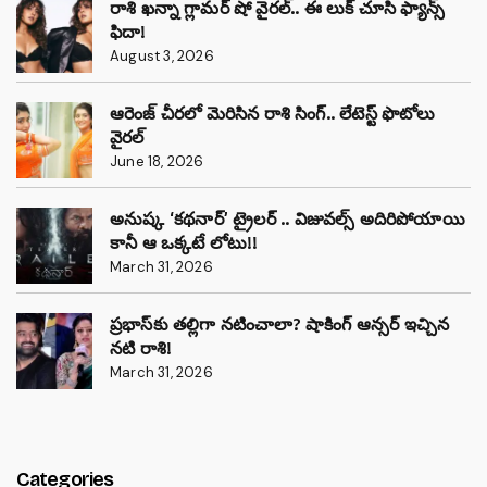
రాశి ఖన్నా గ్లామర్ షో వైరల్.. ఈ లుక్ చూసి ఫ్యాన్స్
ఫిదా!
August 3, 2026
ఆరెంజ్ చీరలో మెరిసిన రాశి సింగ్.. లేటెస్ట్ ఫొటోలు
వైరల్
June 18, 2026
అనుష్క ‘కథనార్’ ట్రైలర్ .. విజువల్స్ అదిరిపోయాయి
కానీ ఆ ఒక్కటే లోటు!!
March 31, 2026
ప్రభాస్‌కు తల్లిగా నటించాలా? షాకింగ్ ఆన్సర్ ఇచ్చిన
నటి రాశి!
March 31, 2026
Categories