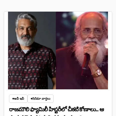
అవీ ఇవీ
సినిమా వార్తలు
రాజమౌలి ఫ్యామిలీ హిస్టరీలో చీకటి కోణాలు.. ఆ