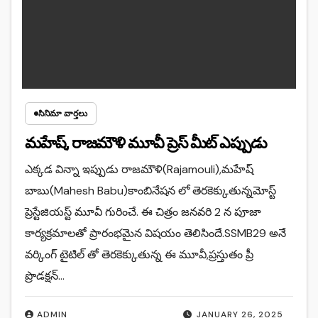
సినిమా వార్తలు
మహేష్, రాజమౌళి మూవీ ప్రెస్ మీట్ ఎప్పుడు
ఎక్కడ విన్నా ఇప్పుడు రాజమౌళి(Rajamouli),మహేష్
బాబు(Mahesh Babu)కాంబినేషన లో తెరకెక్కుతున్నమోస్ట్
ప్రెస్టేజియస్ట్ మూవీ గురించే. ఈ చిత్రం జనవరి 2 న పూజా
కార్యక్రమాలతో ప్రారంభమైన విషయం తెలిసిందే.SSMB29 అనే
వర్కింగ్ టైటిల్ తో తెరకెక్కుతున్న ఈ మూవీ,ప్రస్తుతం ప్రీ
ప్రొడక్షన్…
ADMIN
JANUARY 26, 2025