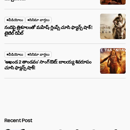
వీడియోలు
సినిమా వార్తలు
నందిపై త్రిశూలంతో మహేష్-గ్లింప్స్ చూసి ఫ్యాన్స్ షాక్ !
టైటిల్ రివీల్
వీడియోలు
సినిమా వార్తలు
‘అఖండ 2 తాండవం’ సాంగ్ ఔట్: బాలయ్య శివరూపం
చూసి ఫ్యాన్స్ షాక్!
Recent Post