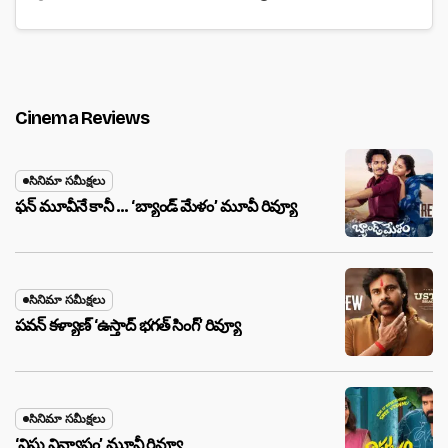
Cinema Reviews
సినిమా సమీక్షలు
ఫన్ మూవీనే కానీ … ‘బ్యాండ్‌ మేళం’ మూవీ రివ్యూ
సినిమా సమీక్షలు
పవన్ కళ్యాణ్ ‘ఉస్తాద్ భ‌గ‌త్ సింగ్’ రివ్యూ
సినిమా సమీక్షలు
‘విష్ణు విన్యాసం’ మూవీ రివ్యూ