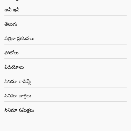
అవీ ఇవీ
తెలుగు
పత్రికా ప్రకటనలు
ఫోటోలు
వీడియోలు
సినిమా గాసిప్స్
సినిమా వార్తలు
సినిమా సమీక్షలు