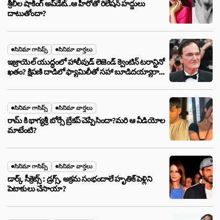
శ్రీలీల షాకింగ్ అప్‌డేట్..ఆ హీరోతో రిలేషన్ హద్దులు
దాటుతోందా?
సినిమా గాసిప్స్
సినిమా వార్తలు
ఇజ్రాయెల్ యుద్ధంలో హాలీవుడ్ లెజెండ్ క్వెంటిన్ టరాన్టినో
ఖతం? క్షిపణి దాడిలో ఫ్యామిలీతో సహా బూడిదయ్యారా?
అసలు నిజం ఇదీ!
సినిమా గాసిప్స్
సినిమా వార్తలు
రామ్ కి భాగ్యశ్రీ బోర్సే బ్రేకప్ చెప్పేసిందా?మరి ఆ వీడియోల
మాటేంటి?
సినిమా గాసిప్స్
సినిమా వార్తలు
డార్క్ సీక్రెట్స్ : డ్రగ్స్, అక్రమ సంభందాలే హృతిక్ పెళ్లిని
పెటాకులు చేసాయా?