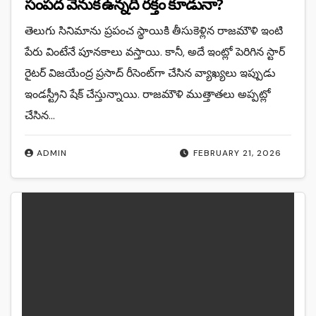
సంపద వెనుక ఉన్నది రక్తం కూడునా?
తెలుగు సినిమాను ప్రపంచ స్థాయికి తీసుకెళ్లిన రాజమౌళి ఇంటి
పేరు వింటేనే పూనకాలు వస్తాయి. కానీ, అదే ఇంట్లో పెరిగిన స్టార్
రైటర్ విజయేంద్ర ప్రసాద్ రీసెంట్‌గా చేసిన వ్యాఖ్యలు ఇప్పుడు
ఇండస్ట్రీని షేక్ చేస్తున్నాయి. రాజమౌళి ముత్తాతలు అప్పట్లో
చేసిన…
ADMIN
FEBRUARY 21, 2026