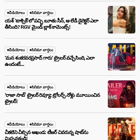
వీడియోలు
సినిమా వార్తలు
యశ్ ‘టాక్సిక్’లో పచ్చి బూతు సీన్, ఆ లేడీ డైరెక్టర్ ఎలా
తీసింది? RGV మైండ్ బ్లాక్ కామెంట్స్!
వీడియోలు
సినిమా వార్తలు
‘మన శంకరవరప్రసాద్ గారు’ ట్రైలర్ వచ్చేసింది, ఎలా
ఉందంటే…
వీడియోలు
సినిమా వార్తలు
‘రాజా సాబ్’ ట్రైలర్ రివ్యూ: ట్రోలర్స్ నోళ్లు మూయించిన
ట్రైలర్!
వీడియోలు
సినిమా వార్తలు
చీకటిని చీల్చిన అఖండ: టీజర్ చివరున్న షాట్‌ను
మిస్సవకండి!