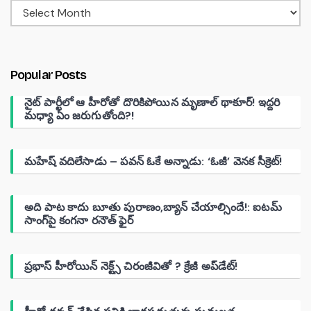
Popular Posts
నైట్ పార్టీలో ఆ హీరోతో దొరికిపోయిన మృణాల్ థాకూర్! ఇద్దరి
మధ్యా ఏం జరుగుతోంది?!
మహేష్ వదిలేసాడు – పవన్ ఓకే అన్నాడు: ‘ఓజీ’ వెనక సీక్రెట్!
అది పాట కాదు బూతు పురాణం,బ్యాన్ చేయాల్సిందే!: ఐటమ్
సాంగ్‌పై కంగనా రనౌత్ ఫైర్
ప్రభాస్ హీరోయిన్ నెక్ట్స్ చిరంజీవితో ? క్రేజీ అప్‌డేట్!