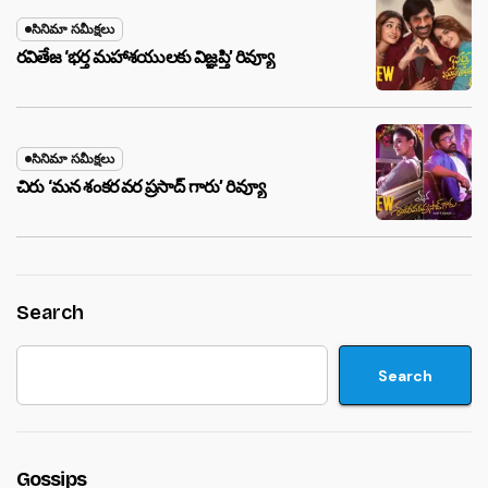
సినిమా సమీక్షలు
రవితేజ ‘భర్త మహాశయులకు విజ్ఞప్తి’ రివ్యూ
సినిమా సమీక్షలు
చిరు ‘మ‌న శంక‌ర వ‌ర ప్ర‌సాద్ గారు’ రివ్యూ
Search
Search
Gossips