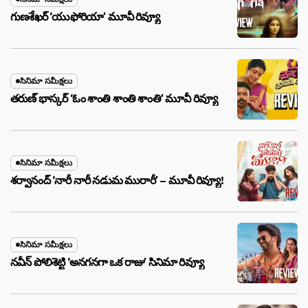
గుణశేఖర్ ‘యుఫోరియా’ మూవీ రివ్యూ
సినిమా సమీక్షలు
తరుణ్ భాస్కర్ ‘ఓం శాంతి శాంతి శాంతి’ మూవీ రివ్యూ
సినిమా సమీక్షలు
శర్వానంద్ ‘నారీ నారీ నడుమ మురారీ’ – మూవీ రివ్యూ!
సినిమా సమీక్షలు
నవీన్ పోలిశెట్టి ‘అనగనగా ఒక రాజు’ సినిమా రివ్యూ