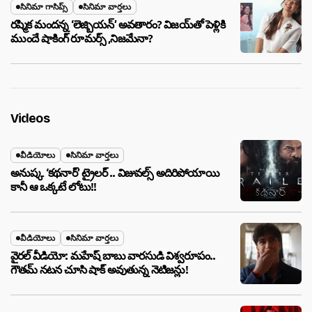
సినిమా గాసిప్స్
సినిమా వార్తలు
రష్మిక మందన్న ‘లెజ్బియన్’ అవతారం? విజయ్‌తో పెళ్లికి
ముందే షాకింగ్ రూమర్స్ ,నిజమేనా?
Videos
వీడియోలు
సినిమా వార్తలు
అనుష్క ‘కథనార్’ ట్రైలర్ .. విజువల్స్ అదిరిపోయాయి
కానీ ఆ ఒక్కటే లోటు!!
వీడియోలు
సినిమా వార్తలు
వైరల్ వీడియో: మహేష్ బాబు వారసుడి విశ్వరూపం..
గౌతమ్ నటన చూసి షాక్ అవుతున్న నెటిజన్లు!