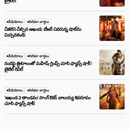
ట్రైలర్!
వీడియోలు
సినిమా వార్తలు
చీకటిని చీల్చిన అఖండ: టీజర్ చివరున్న షాట్‌ను
మిస్సవకండి!
వీడియోలు
సినిమా వార్తలు
నందిపై త్రిశూలంతో మహేష్-గ్లింప్స్ చూసి ఫ్యాన్స్ షాక్ !
టైటిల్ రివీల్
వీడియోలు
సినిమా వార్తలు
‘అఖండ 2 తాండవం’ సాంగ్ ఔట్: బాలయ్య శివరూపం
చూసి ఫ్యాన్స్ షాక్!