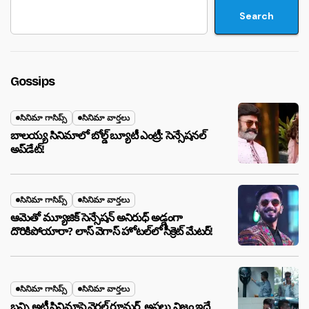
Search
Gossips
సినిమా గాసిప్స్
సినిమా వార్తలు
బాలయ్య సినిమాలో బోల్డ్ బ్యూటీ ఎంట్రీ: సెన్సేషనల్
అప్‌డేట్!
సినిమా గాసిప్స్
సినిమా వార్తలు
ఆమెతో మ్యూజిక్ సెన్సేషన్ అనిరుధ్ అడ్డంగా
దొరికిపోయారా? లాస్ వెగాస్ హోటల్‌లో సీక్రెట్ మేటర్!
సినిమా గాసిప్స్
సినిమా వార్తలు
బన్ని,అట్లీ సినిమాపై వైరల్ రూమర్, అసలు నిజం ఇదే