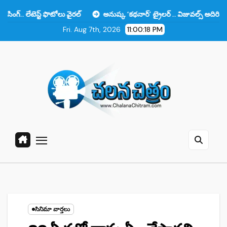
Skip
్ట్ ఫొటోలు వైరల్
అనుష్క ‘కథనార్’ ట్రైలర్ .. విజువల్స్ అదిరిపోయాయి కానీ ఆ
to
Fri. Aug 7th, 2026
11:00:19 PM
content
సినిమా వార్తలు