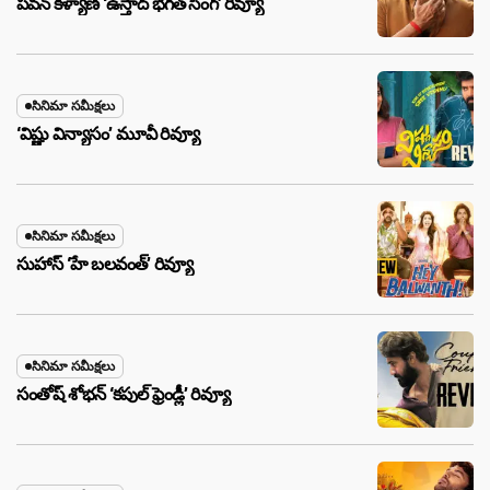
పవన్ కళ్యాణ్ ‘ఉస్తాద్ భ‌గ‌త్ సింగ్’ రివ్యూ
సినిమా సమీక్షలు
‘విష్ణు విన్యాసం’ మూవీ రివ్యూ
సినిమా సమీక్షలు
సుహాస్ ‘హే బలవంత్’ రివ్యూ
సినిమా సమీక్షలు
సంతోష్ శోభన్ ‘కపుల్ ఫ్రెండ్లీ’ రివ్యూ