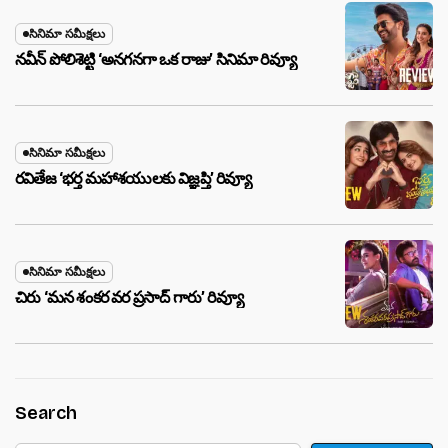
సినిమా సమీక్షలు
నవీన్ పోలిశెట్టి ‘అనగనగా ఒక రాజు’ సినిమా రివ్యూ
సినిమా సమీక్షలు
రవితేజ ‘భర్త మహాశయులకు విజ్ఞప్తి’ రివ్యూ
సినిమా సమీక్షలు
చిరు ‘మ‌న శంక‌ర వ‌ర ప్ర‌సాద్ గారు’ రివ్యూ
Search