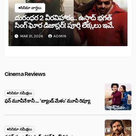
సినిమా వార్తలు
దురంధర 2 వీరవిహారం.. ఉస్తాద్ భగత్
సింగ్ ఘోర డిజాస్టర్! పూర్తి లెక్కలు ఇవే.
MAR 31, 2026
ADMIN
Cinema Reviews
సినిమా సమీక్షలు
ఫన్ మూవీనే కానీ … ‘బ్యాండ్‌ మేళం’ మూవీ రివ్యూ
సినిమా సమీక్షలు