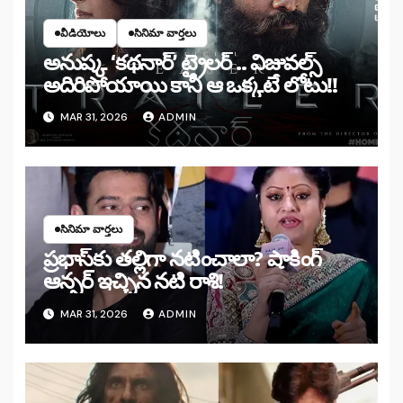
వీడియోలు
సినిమా వార్తలు
అనుష్క ‘కథనార్’ ట్రైలర్ .. విజువల్స్
అదిరిపోయాయి కానీ ఆ ఒక్కటే లోటు!!
MAR 31, 2026
ADMIN
సినిమా వార్తలు
ప్రభాస్‌కు తల్లిగా నటించాలా? షాకింగ్
ఆన్సర్ ఇచ్చిన నటి రాశి!
MAR 31, 2026
ADMIN