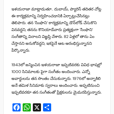
ఇళయరాజా మాట్లాడుతూ.. దుబాయ్, ప్యారిస్‌ తదితర చోట్ల
ఈ కార్యక్రమాన్ని నిర్వహించడానికి ఏర్పాట్లుచేసినట్లు
తెలిపారు. తన ‘సింఫొని’ కార్యక్రమాన్ని డౌన్‌లోడ్‌ చేసుకొని
వినవద్దని, తనను కొనియాడేవారు ప్రత్యక్షంగా ‘సింఫొని’
సంగీతాన్ని వినాలని విజ్ఞప్తి చేశారు. 82 ఏళ్లలో తాను ఏం
చేస్తానని అనుకోవద్దని, ఇకపైనే ఆట ఆరంభిస్తున్నానని
పేర్కొన్నారు.
1943లో జన్మించిన ఇళయరాజా ఇప్పటివరకు వివిధ భాషల్లో
1000 సినిమాలకు పైగా సంగీతం అందించారు. ఎన్నో
అవార్డులను తన సొంతం చేసుకున్నారు. 1976లో అన్నాకిలి
అనే తమిళ సినిమాకు స్వరాలు అందించారు. అప్పటినుంచి
ఇప్పటివరకూ తన సంగీతంతో ప్రేక్షకులను మైమరపిస్తున్నారు.
F
W
X
S