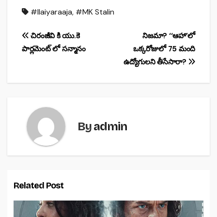
a
h
h
#Ilaiyaraaja
,
#MK Stalin
c
at
ar
e
s
e
Post
చిరంజీవి కి యు.కె
నిజమా? ‘‘ఆహా’లో
b
A
పార్ల‌మెంట్‌ లో స‌న్మానం
ఒక్కరోజులో 75 మంది
navigation
o
p
ఉద్యోగులని తీసేసారా?
o
p
k
By
admin
Related Post