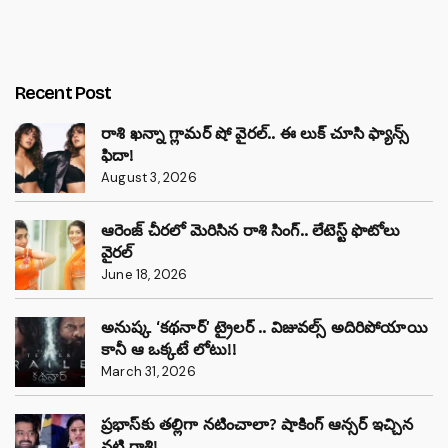
Recent Post
రాశి ఖన్నా గ్లామర్ షో వైరల్.. ఈ లుక్ చూసి ఫ్యాన్స్
ఫిదా!
August 3, 2026
ఆరెంజ్ చీరలో మెరిసిన రాశి సింగ్.. లేటెస్ట్ ఫొటోలు
వైరల్
June 18, 2026
అనుష్క ‘కథనార్’ ట్రైలర్ .. విజువల్స్ అదిరిపోయాయి
కానీ ఆ ఒక్కటే లోటు!!
March 31, 2026
ప్రభాస్‌కు తల్లిగా నటించాలా? షాకింగ్ ఆన్సర్ ఇచ్చిన
నటి రాశి!