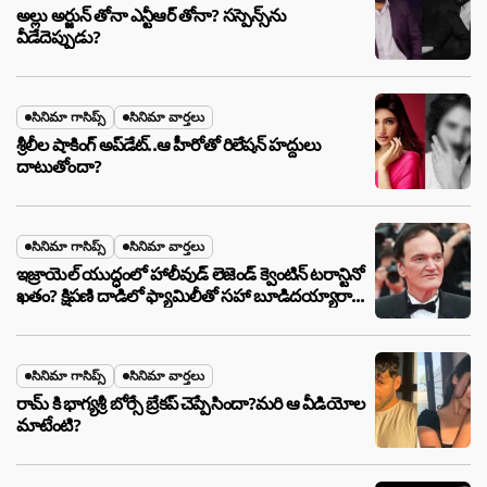
అల్లు అర్జున్ తోనా ఎన్టీఆర్ తోనా? సస్పెన్స్‌ను
వీడేదెప్పుడు?
సినిమా గాసిప్స్
సినిమా వార్తలు
శ్రీలీల షాకింగ్ అప్‌డేట్..ఆ హీరోతో రిలేషన్ హద్దులు
దాటుతోందా?
సినిమా గాసిప్స్
సినిమా వార్తలు
ఇజ్రాయెల్ యుద్ధంలో హాలీవుడ్ లెజెండ్ క్వెంటిన్ టరాన్టినో
ఖతం? క్షిపణి దాడిలో ఫ్యామిలీతో సహా బూడిదయ్యారా?
అసలు నిజం ఇదీ!
సినిమా గాసిప్స్
సినిమా వార్తలు
రామ్ కి భాగ్యశ్రీ బోర్సే బ్రేకప్ చెప్పేసిందా?మరి ఆ వీడియోల
మాటేంటి?