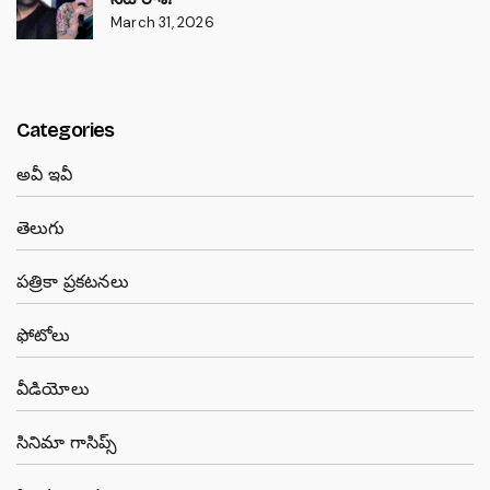
March 31, 2026
Categories
అవీ ఇవీ
తెలుగు
పత్రికా ప్రకటనలు
ఫోటోలు
వీడియోలు
సినిమా గాసిప్స్