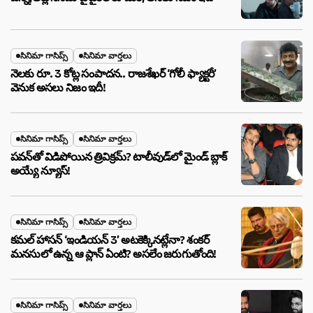
సినిమా గాసిప్స్
సినిమా వార్తలు
నెలకు రూ. 3 కోట్ల సంపాదన.. రాజశేఖర్ ‘గోలీ ఫ్యాక్టరీ’
వెనుక అసలు నిజం ఇదీ!
సినిమా గాసిప్స్
సినిమా వార్తలు
పవన్‌తో విడిపోయిన త్రివిక్రమ్? టాలీవుడ్‌లో మైండ్ బ్లాక్
అయ్యే న్యూస్!
సినిమా గాసిప్స్
సినిమా వార్తలు
కమల్ హాసన్ ‘ఇండియన్ 3’ అటకెక్కినట్లేనా? శంకర్
మనసులో ఉన్న ఆ ప్లాన్ ఏంటి? అసలేం జరుగుతోంది!
సినిమా గాసిప్స్
సినిమా వార్తలు