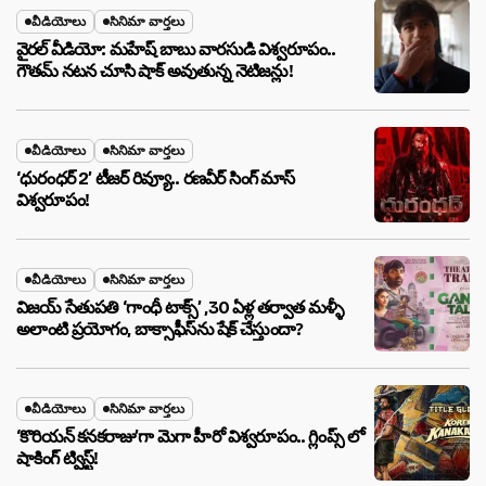
వీడియోలు
సినిమా వార్తలు
వైరల్ వీడియో: మహేష్ బాబు వారసుడి విశ్వరూపం..
గౌతమ్ నటన చూసి షాక్ అవుతున్న నెటిజన్లు!
వీడియోలు
సినిమా వార్తలు
‘ధురంధర్ 2’ టీజర్ రివ్యూ.. రణవీర్ సింగ్ మాస్
విశ్వరూపం!
వీడియోలు
సినిమా వార్తలు
విజయ్ సేతుపతి ‘గాంధీ టాక్స్’ ,30 ఏళ్ల తర్వాత మళ్ళీ
అలాంటి ప్రయోగం, బాక్సాఫీస్‌ను షేక్ చేస్తుందా?
వీడియోలు
సినిమా వార్తలు
‘కొరియన్ కనకరాజు’గా మెగా హీరో విశ్వరూపం.. గ్లింప్స్ లో
షాకింగ్ ట్విస్ట్!