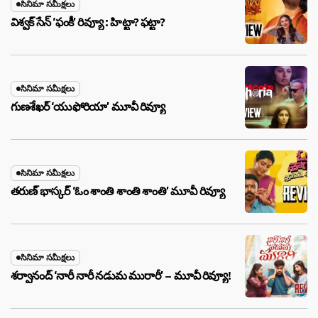
సినిమా సమీక్షలు
విశ్వక్ సేన్ ‘ఫంకీ’ రివ్యూ : హిట్టా? ఫట్టా?
సినిమా సమీక్షలు
గుణశేఖర్ ‘యుఫోరియా’ మూవీ రివ్యూ
సినిమా సమీక్షలు
తరుణ్ భాస్కర్ ‘ఓం శాంతి శాంతి శాంతి’ మూవీ రివ్యూ
సినిమా సమీక్షలు
శర్వానంద్ ‘నారీ నారీ నడుమ మురారీ’ – మూవీ రివ్యూ!