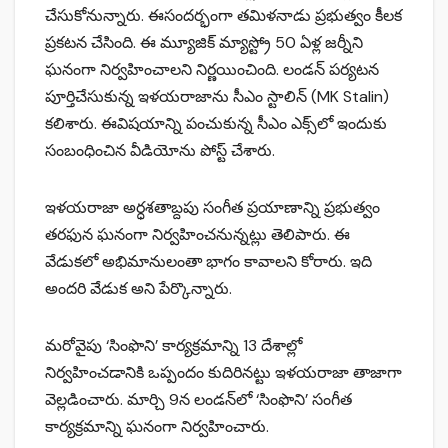
చేసుకోనున్నారు. ఈసందర్భంగా తమిళనాడు ప్రభుత్వం కీలక
ప్రకటన చేసింది. ఈ మ్యూజిక్‌ మ్యాస్ట్రో 50 ఏళ్ల జర్నీని
ఘనంగా నిర్వహించాలని నిర్ణయించింది. లండన్‌ పర్యటన
పూర్తిచేసుకున్న ఇళయరాజాను సీఎం స్టాలిన్‌ (MK Stalin)
కలిశారు. ఈవిషయాన్ని పంచుకున్న సీఎం ఎక్స్‌లో ఇందుకు
సంబంధించిన వీడియోను పోస్ట్‌ చేశారు.
ఇళయరాజా అర్ధశతాబ్దపు సంగీత ప్రయాణాన్ని ప్రభుత్వం
తరఫున ఘనంగా నిర్వహించనున్నట్లు తెలిపారు. ఈ
వేడుకలో అభిమానులంతా భాగం కావాలని కోరారు. ఇది
అందరి వేడుక అని పేర్కొన్నారు.
మరోవైపు ‘సింఫొని’ కార్యక్రమాన్ని 13 దేశాల్లో
నిర్వహించడానికి ఒప్పందం కుదిరినట్టు ఇళయరాజా తాజాగా
వెల్లడించారు. మార్చి 9న లండన్‌లో ‘సింఫొని’ సంగీత
కార్యక్రమాన్ని ఘనంగా నిర్వహించారు.