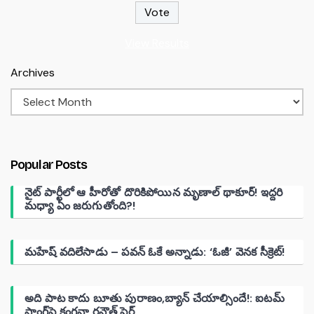
View Results
Archives
Popular Posts
నైట్ పార్టీలో ఆ హీరోతో దొరికిపోయిన మృణాల్ థాకూర్! ఇద్దరి
మధ్యా ఏం జరుగుతోంది?!
మహేష్ వదిలేసాడు – పవన్ ఓకే అన్నాడు: ‘ఓజీ’ వెనక సీక్రెట్!
అది పాట కాదు బూతు పురాణం,బ్యాన్ చేయాల్సిందే!: ఐటమ్
సాంగ్‌పై కంగనా రనౌత్ ఫైర్