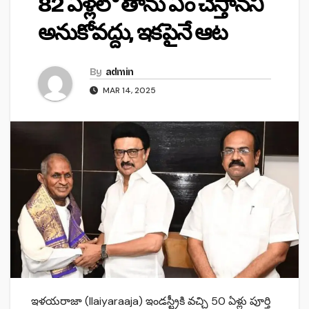
82 ఏళ్లలో తాను ఏం చేస్తానని
అనుకోవద్దు, ఇకపైనే ఆట
By
admin
MAR 14, 2025
ఇళయరాజా (Ilaiyaraaja) ఇండస్ట్రీకి వచ్చి 50 ఏళ్లు పూర్తి