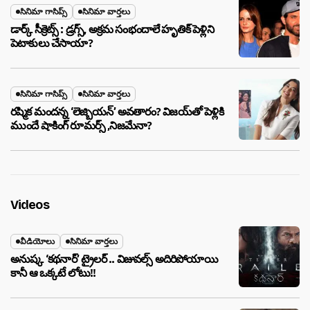
సినిమా గాసిప్స్
సినిమా వార్తలు
డార్క్ సీక్రెట్స్ : డ్రగ్స్, అక్రమ సంభందాలే హృతిక్ పెళ్లిని
పెటాకులు చేసాయా?
సినిమా గాసిప్స్
సినిమా వార్తలు
రష్మిక మందన్న ‘లెజ్బియన్’ అవతారం? విజయ్‌తో పెళ్లికి
ముందే షాకింగ్ రూమర్స్ ,నిజమేనా?
Videos
వీడియోలు
సినిమా వార్తలు
అనుష్క ‘కథనార్’ ట్రైలర్ .. విజువల్స్ అదిరిపోయాయి
కానీ ఆ ఒక్కటే లోటు!!