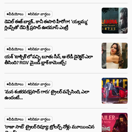
వీడియోలు
సినిమా వార్తలు
డెవిల్ ఈజ్ బ్యాక్.. కానీ ఈసారి హీరోగా! ‘యల్లమ్మ’
గ్లింప్స్‌తో దేవి శ్రీ ప్రసాద్ ఊరమాస్ ఎంట్రీ
వీడియోలు
సినిమా వార్తలు
యశ్ ‘టాక్సిక్’లో పచ్చి బూతు సీన్, ఆ లేడీ డైరెక్టర్ ఎలా
తీసింది? RGV మైండ్ బ్లాక్ కామెంట్స్!
వీడియోలు
సినిమా వార్తలు
‘మన శంకరవరప్రసాద్ గారు’ ట్రైలర్ వచ్చేసింది, ఎలా
ఉందంటే…
వీడియోలు
సినిమా వార్తలు
‘రాజా సాబ్’ ట్రైలర్ రివ్యూ: ట్రోలర్స్ నోళ్లు మూయించిన