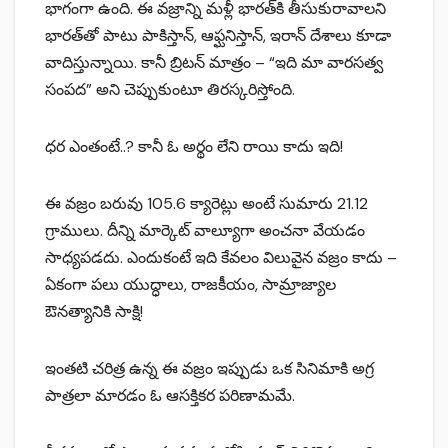
భాగంగా ఉంది. ఈ వజ్రాన్ని మళ్లీ భారత్‌కి తీసుకురావాలని
భారత్‌తో పాటు పాకిస్తాన్, ఆఫ్ఘనిస్తాన్, ఇరాన్ దేశాలు కూడా
వాదిస్తున్నాయి. కానీ బ్రిటన్ మాత్రం – “ఇది మా వారసత్వ
సంపద” అని చెప్పుకుంటూ తిరస్కరిస్తోంది.
ధర ఎంతంటే..? కానీ ఓ అర్థం లేని రాయి కాదు ఇది!
ఈ వజ్రం బరువు 105.6 క్యారెట్లు అంటే సుమారు 21.12
గ్రాములు. దీన్ని మార్కెట్ వాల్యూగా అంచనా వేయడం
సాధ్యపడదు. ఎందుకంటే ఇది కేవలం విలువైన వజ్రం కాదు –
ఏకంగా పలు యుద్ధాలు, రాజకీయం, సామ్రాజ్యాల
ఔనత్యానికి సాక్షి!
ఇంతటి చరిత్ర ఉన్న ఈ వజ్రం ఇప్పుడు ఒక సినిమాకి అగ్ర
పాత్రలా మారడం ఓ ఆసక్తికర పరిణామమే.