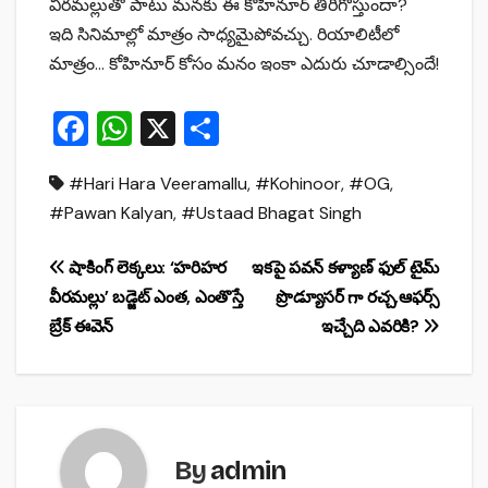
వీరమల్లుతో పాటు మనకు ఈ కోహినూర్ తిరిగొస్తుందా?
ఇది సినిమాల్లో మాత్రం సాధ్యమైపోవచ్చు. రియాలిటీలో
మాత్రం… కోహినూర్ కోసం మనం ఇంకా ఎదురు చూడాల్సిందే!
F
W
X
S
a
h
h
#Hari Hara Veeramallu
,
#Kohinoor
,
#OG
,
c
at
ar
#Pawan Kalyan
,
#Ustaad Bhagat Singh
e
s
e
b
A
Post
షాకింగ్ లెక్కలు: ‘హరిహర
ఇకపై పవన్ కళ్యాణ్ ఫుల్ టైమ్
o
p
వీరమల్లు’ బడ్జెట్ ఎంత, ఎంతొస్తే
ప్రొడ్యూసర్ గా రచ్చ,ఆఫర్స్
navigation
o
p
బ్రేక్ ఈవెన్
ఇచ్చేది ఎవరికి?
k
By
admin