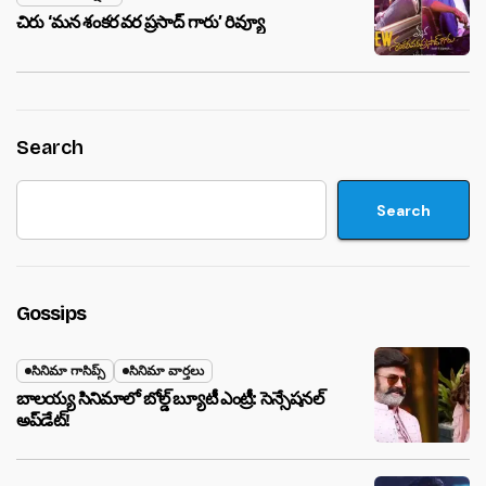
చిరు ‘మ‌న శంక‌ర వ‌ర ప్ర‌సాద్ గారు’ రివ్యూ
Search
Search
Gossips
సినిమా గాసిప్స్
సినిమా వార్తలు
బాలయ్య సినిమాలో బోల్డ్ బ్యూటీ ఎంట్రీ: సెన్సేషనల్
అప్‌డేట్!