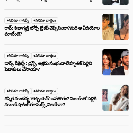
అసలు నిజం ఇదీ!
సినిమా గాసిప్స్
సినిమా వార్తలు
రామ్ కి భాగ్యశ్రీ బోర్సే బ్రేకప్ చెప్పేసిందా?మరి ఆ వీడియోల
మాటేంటి?
సినిమా గాసిప్స్
సినిమా వార్తలు
డార్క్ సీక్రెట్స్ : డ్రగ్స్, అక్రమ సంభందాలే హృతిక్ పెళ్లిని
పెటాకులు చేసాయా?
సినిమా గాసిప్స్
సినిమా వార్తలు
రష్మిక మందన్న ‘లెజ్బియన్’ అవతారం? విజయ్‌తో పెళ్లికి
ముందే షాకింగ్ రూమర్స్ ,నిజమేనా?