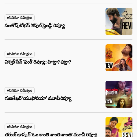
సినిమా సమీక్షలు
సంతోష్ శోభన్ ‘కపుల్ ఫ్రెండ్లీ’ రివ్యూ
సినిమా సమీక్షలు
విశ్వక్ సేన్ ‘ఫంకీ’ రివ్యూ : హిట్టా? ఫట్టా?
సినిమా సమీక్షలు
గుణశేఖర్ ‘యుఫోరియా’ మూవీ రివ్యూ
సినిమా సమీక్షలు
తరుణ్ భాస్కర్ ‘ఓం శాంతి శాంతి శాంతి’ మూవీ రివ్యూ