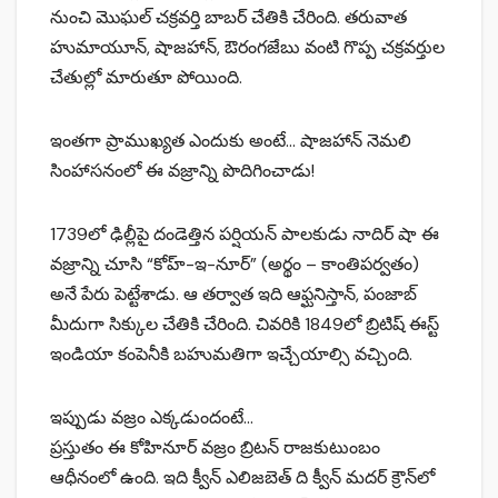
నుంచి మొఘల్ చక్రవర్తి బాబర్ చేతికి చేరింది. తరువాత
హుమాయూన్, షాజహాన్, ఔరంగజేబు వంటి గొప్ప చక్రవర్తుల
చేతుల్లో మారుతూ పోయింది.
ఇంతగా ప్రాముఖ్యత ఎందుకు అంటే… షాజహాన్ నెమలి
సింహాసనంలో ఈ వజ్రాన్ని పొదిగించాడు!
1739లో ఢిల్లీపై దండెత్తిన పర్షియన్ పాలకుడు నాదిర్ షా ఈ
వజ్రాన్ని చూసి “కోహ్-ఇ-నూర్” (అర్థం – కాంతిపర్వతం)
అనే పేరు పెట్టేశాడు. ఆ తర్వాత ఇది ఆఫ్ఘనిస్తాన్, పంజాబ్
మీదుగా సిక్కుల చేతికి చేరింది. చివరికి 1849లో బ్రిటిష్ ఈస్ట్
ఇండియా కంపెనీకి బహుమతిగా ఇచ్చేయాల్సి వచ్చింది.
ఇప్పుడు వజ్రం ఎక్కడుందంటే…
ప్రస్తుతం ఈ కోహినూర్ వజ్రం బ్రిటన్ రాజకుటుంబం
ఆధీనంలో ఉంది. ఇది క్వీన్ ఎలిజబెత్ ది క్వీన్ మదర్ క్రౌన్‌లో