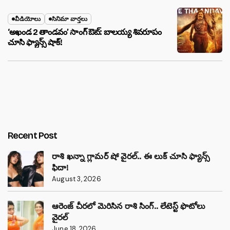
వీడియోలు
సినిమా వార్తలు
‘అఖండ 2 తాండవం’ సాంగ్ ఔట్: బాలయ్య శివరూపం
చూసి ఫ్యాన్స్ షాక్!
Recent Post
రాశి ఖన్నా గ్లామర్ షో వైరల్.. ఈ లుక్ చూసి ఫ్యాన్స్
ఫిదా!
August 3, 2026
ఆరెంజ్ చీరలో మెరిసిన రాశి సింగ్.. లేటెస్ట్ ఫొటోలు
వైరల్
June 18, 2026