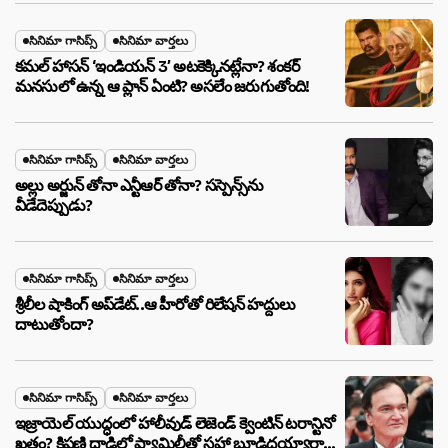
సినిమా గాసిప్స్
సినిమా వార్తలు
కమల్ హాసన్ ‘ఇండియన్ 3’ అటకెక్కినట్లేనా? శంకర్
మనసులో ఉన్న ఆ ప్లాన్ ఏంటి? అసలేం జరుగుతోంది!
సినిమా గాసిప్స్
సినిమా వార్తలు
అల్లు అర్జున్ తోనా ఎన్టీఆర్ తోనా? సస్పెన్స్‌ను
వీడేదెప్పుడు?
సినిమా గాసిప్స్
సినిమా వార్తలు
శ్రీలీల షాకింగ్ అప్‌డేట్..ఆ హీరోతో రిలేషన్ హద్దులు
దాటుతోందా?
సినిమా గాసిప్స్
సినిమా వార్తలు
ఇజ్రాయెల్ యుద్ధంలో హాలీవుడ్ లెజెండ్ క్వెంటిన్ టరాన్టినో
ఖతం? క్షిపణి దాడిలో ఫ్యామిలీతో సహా బూడిదయ్యారా?