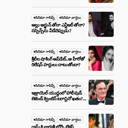
ఉన్న ఆ ప్లాన్ ఏంటి? అసలేం
జరుగుతోంది!
సినిమా గాసిప్స్
సినిమా వార్తలు
అల్లు అర్జున్ తోనా ఎన్టీఆర్ తోనా?
సస్పెన్స్‌ను వీడేదెప్పుడు?
సినిమా గాసిప్స్
సినిమా వార్తలు
శ్రీలీల షాకింగ్ అప్‌డేట్..ఆ హీరోతో
రిలేషన్ హద్దులు దాటుతోందా?
సినిమా గాసిప్స్
సినిమా వార్తలు
ఇజ్రాయెల్ యుద్ధంలో హాలీవుడ్
లెజెండ్ క్వెంటిన్ టరాన్టినో ఖతం?
క్షిపణి దాడిలో ఫ్యామిలీతో సహా
బూడిదయ్యారా? అసలు నిజం
ఇదీ!
సినిమా గాసిప్స్
సినిమా వార్తలు
రామ్ కి భాగ్యశ్రీ బోర్సే బ్రేకప్