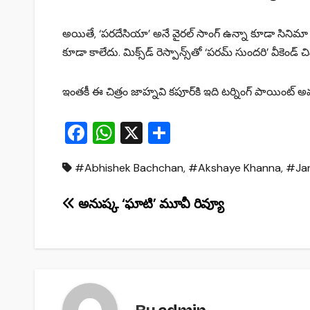
అయితే, ‘పరదేసియా’ అనే వైరల్ సాంగ్‌ ఉన్నా కూడా సినిమా 
కూడా కాలేదు. మిక్స్‌డ్ రెస్పాన్స్‌తో ‘పరమ్‌ సుందరి’ వీకెం
ఇంతకీ ఈ చిత్రం జాహ్నవి కపూర్‌కి ఇది టర్నింగ్ పాయింట్
F
W
X
S
a
h
h
#Abhishek Bachchan
,
#Akshaye Khanna
,
#Jan
c
at
ar
e
s
e
Post
అనుష్క ‘ఘాటి’ మూవీ రివ్యూ
b
A
navigation
o
p
o
p
k