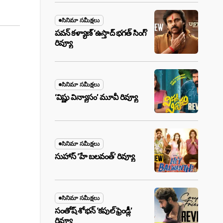
సినిమా సమీక్షలు
పవన్ కళ్యాణ్ ‘ఉస్తాద్ భ‌గ‌త్ సింగ్’
రివ్యూ
సినిమా సమీక్షలు
‘విష్ణు విన్యాసం’ మూవీ రివ్యూ
సినిమా సమీక్షలు
సుహాస్ ‘హే బలవంత్’ రివ్యూ
సినిమా సమీక్షలు
సంతోష్ శోభన్ ‘కపుల్ ఫ్రెండ్లీ’
రివ్యూ