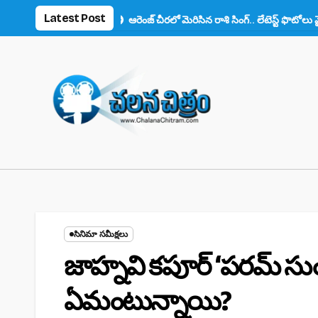
Skip
Latest Post
ాన్స్ ఫిదా!
ఆరెంజ్ చీరలో మెరిసిన రాశి సింగ్.. లేటెస్ట్ ఫొటోలు వైరల్
అన
to
content
సినిమా సమీక్షలు
జాహ్నవి కపూర్‌ ‘పరమ్‌ స
ఏమంటున్నాయి?