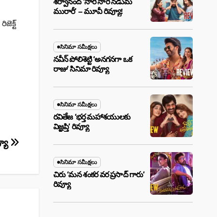
శర్వానంద్ ‘నారీ నారీ నడుమ
మురారీ’ – మూవీ రివ్యూ!
ెక్ట్
సినిమా సమీక్షలు
నవీన్ పోలిశెట్టి ‘అనగనగా ఒక
రాజు’ సినిమా రివ్యూ
సినిమా సమీక్షలు
రవితేజ ‘భర్త మహాశయులకు
విజ్ఞప్తి’ రివ్యూ
్యూ
సినిమా సమీక్షలు
చిరు ‘మ‌న శంక‌ర వ‌ర ప్ర‌సాద్ గారు’
రివ్యూ