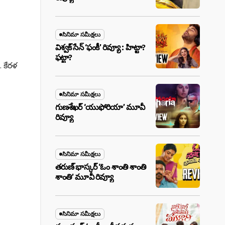
సినిమా సమీక్షలు
విశ్వక్ సేన్ ‘ఫంకీ’ రివ్యూ : హిట్టా?
ఫట్టా?
. కేరళ
సినిమా సమీక్షలు
గుణశేఖర్ ‘యుఫోరియా’ మూవీ
రివ్యూ
సినిమా సమీక్షలు
తరుణ్ భాస్కర్ ‘ఓం శాంతి శాంతి
శాంతి’ మూవీ రివ్యూ
సినిమా సమీక్షలు