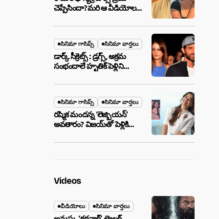
చెప్పేసిందా?మరి ఆ వీడియోల
మాటేంటి?
సినిమా గాసిప్స్
సినిమా వార్తలు
డార్క్ సీక్రెట్స్ : డ్రగ్స్, అక్రమ
సంభందాలే హృతిక్ పెళ్లిని
పెటాకులు చేసాయా?
సినిమా గాసిప్స్
సినిమా వార్తలు
రష్మిక మందన్న ‘లెజ్బియన్’
అవతారం? విజయ్‌తో పెళ్లికి
ముందే షాకింగ్ రూమర్స్
,నిజమేనా?
Videos
వీడియోలు
సినిమా వార్తలు
అనుష్క ‘కథనార్’ ట్రైలర్ ..