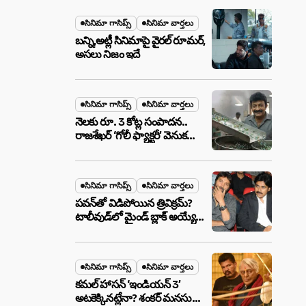
మేటర్!
సినిమా గాసిప్స్
సినిమా వార్తలు
బన్ని,అట్లీ సినిమాపై వైరల్ రూమర్,
అసలు నిజం ఇదే
సినిమా గాసిప్స్
సినిమా వార్తలు
నెలకు రూ. 3 కోట్ల సంపాదన..
రాజశేఖర్ ‘గోలీ ఫ్యాక్టరీ’ వెనుక
అసలు నిజం ఇదీ!
సినిమా గాసిప్స్
సినిమా వార్తలు
పవన్‌తో విడిపోయిన త్రివిక్రమ్?
టాలీవుడ్‌లో మైండ్ బ్లాక్ అయ్యే
న్యూస్!
సినిమా గాసిప్స్
సినిమా వార్తలు
కమల్ హాసన్ ‘ఇండియన్ 3’
అటకెక్కినట్లేనా? శంకర్ మనసులో