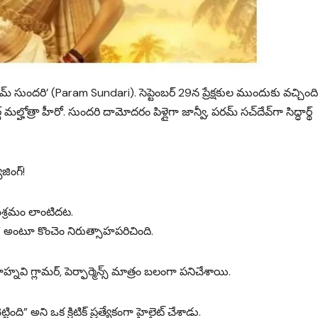
రమ్‌ సుందరి’ (Param Sundari). సెప్టెంబర్‌ 29న ప్రేక్షకుల ముందుకు వచ్చింది
మల్హోత్రా హీరో. సుందరి దామోదరం పిళ్లైగా జాన్వీ, పరమ్‌ సచ్‌దేవ్‌గా సిద్ధార్థ్‌
ింగ్‌!
మిశ్రమం లాంటిదట.
 అంటూ కొంచెం నిరుత్సాహపరిచింది.
ాహ్నవి గ్లామర్, పెర్ఫార్మెన్స్ మాత్రం బలంగా పనిచేశాయి.
ి” అని ఒక క్రిటిక్ ప్రత్యేకంగా హైలైట్ చేశాడు.