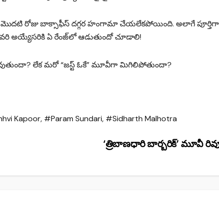
మొదటి రోజు బాక్సాఫీస్ దగ్గర హంగామా చేయలేకపోయింది. అలాగే పూర్తిగా రిజ
డ్ చివరి అయ్యేసరికి ఏ రేంజ్‌లో ఆడుతుందో చూడాలి!
 అవుతుందా? లేక మరో “జస్ట్ ఓకే” మూవీగా మిగిలిపోతుందా?
hvi Kapoor
,
#Param Sundari
,
#Sidharth Malhotra
‘త్రిబాణధారి బార్బరిక్’ మూవీ రివ