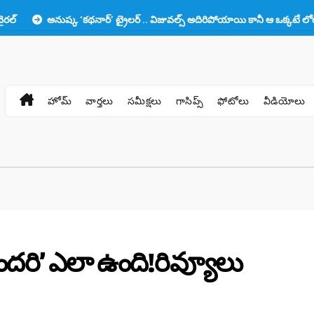
ుష్క ‘కథనార్’ ట్రైలర్ .. విజువల్స్ అదిరిపోయాయి కానీ ఆ ఒక్కటే లోటు!!
ప్ర
హోమ్
వార్తలు
సమీక్షలు
గాసిప్స్
ఫోటోలు
వీడియోలు
ుందరి’ ఎలా ఉంది!రివ్యూలు