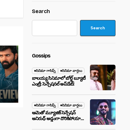
Search
Search
Gossips
సినిమా గాసిప్స్
సినిమా వార్తలు
బాలయ్య సినిమాలో బోల్డ్ బ్యూటీ
ఎంట్రీ: సెన్సేషనల్ అప్‌డేట్!
సినిమా గాసిప్స్
సినిమా వార్తలు
ఆమెతో మ్యూజిక్ సెన్సేషన్
అనిరుధ్ అడ్డంగా దొరికిపోయారా?
లాస్ వెగాస్ హోటల్‌లో సీక్రెట్