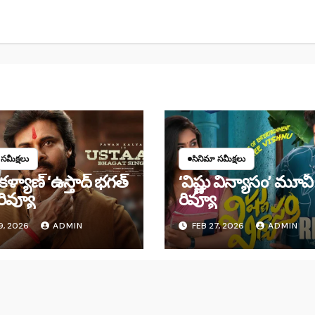
 సమీక్షలు
సినిమా సమీక్షలు
ళ్యాణ్ ‘ఉస్తాద్ భ‌గ‌త్
‘విష్ణు విన్యాసం’ మూవీ
 రివ్యూ
రివ్యూ
9, 2026
ADMIN
FEB 27, 2026
ADMIN