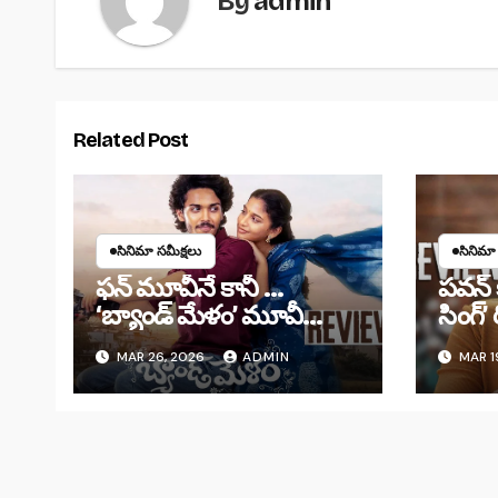
By
admin
Related Post
సినిమా సమీక్షలు
సినిమా
ఫన్ మూవీనే కానీ …
పవన్ క
‘బ్యాండ్‌ మేళం’ మూవీ
సింగ్’
రివ్యూ
MAR 26, 2026
ADMIN
MAR 1