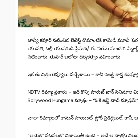
జాన్వీ కపూర్‌ నటించిన లేటెస్ట్‌ రొమాంటిక్‌ కామెడీ మూవీ ‘ప
యువతి, దిల్లీ యువకుడి ప్రేమకథే ఈ ‘పరమ్‌ సుందరి’. సిద్ధార్థ్‌ 
నటించారు. తుషార్‌ జలోటా దర్శకత్వం వహించారు.
ఇక ఈ చిత్రం రివ్యూలు వచ్చేశాయి – కానీ రిజల్ట్ కాస్త కన్‌ఫ్యూజ
NDTV రివ్యూ ప్రకారం – ఇది కొన్ని షారుఖ్‌ ఖాన్ సినిమాల 
Bollywood Hungama మాత్రం – “ఓకే జస్ట్ వాచ్ మాత్రమే”
చాలా రివ్యూలలో కామన్ పాయింట్: స్టోరీ ప్రెడిక్టబుల్. కానీ, జ
“ఆమెలో నటనలలో నిజాయితీ ఉంది – అదే ఆ పాత్రని నిలబెట్టింద