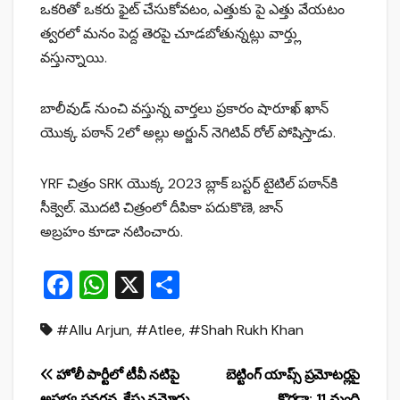
ఒకరితో ఒకరు ఫైట్ చేసుకోవటం, ఎత్తుకు పై ఎత్తు వేయటం
త్వరలో మనం పెద్ద తెరపై చూడబోతున్నట్లు వార్త్లు
వస్తున్నాయి.
బాలీవుడ్ నుంచి వస్తున్న వార్తలు ప్రకారం షారూఖ్ ఖాన్
యొక్క పఠాన్ 2లో అల్లు అర్జున్ నెగిటివ్ రోల్ పోషిస్తాడు.
YRF చిత్రం SRK యొక్క 2023 బ్లాక్ బస్టర్ టైటిల్ పఠాన్‌కి
సీక్వెల్. మొదటి చిత్రంలో దీపికా పదుకొణె, జాన్
అబ్రహం కూడా నటించారు.
F
W
X
S
a
h
h
#Allu Arjun
,
#Atlee
,
#Shah Rukh Khan
c
at
ar
e
s
e
Post
హోలీ పార్టీలో టీవీ నటిపై
బెట్టింగ్ యాప్స్ ప్రమోటర్లపై
b
A
అసభ్య ప్రవర్తన, కేసు నమోదు
కొరడా: 11 మంది