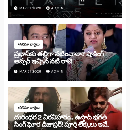
MAR 31, 2026
ADMIN
సినిమా వార్తలు
ప్రభాస్‌కు తల్లిగా నటించాలా? షాకింగ్
ఆన్సర్ ఇచ్చిన నటి రాశి!
MAR 31, 2026
ADMIN
సినిమా వార్తలు
దురంధర 2 వీరవిహారం.. ఉస్తాద్ భగత్
సింగ్ ఘోర డిజాస్టర్! పూర్తి లెక్కలు ఇవే.