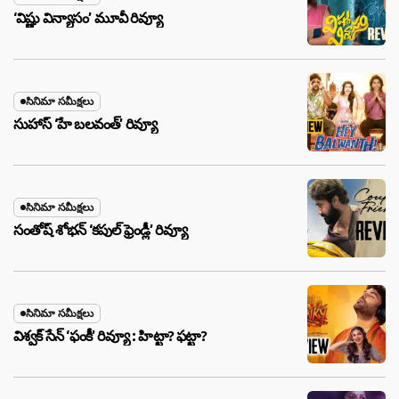
‘విష్ణు విన్యాసం’ మూవీ రివ్యూ
సినిమా సమీక్షలు
సుహాస్ ‘హే బలవంత్’ రివ్యూ
సినిమా సమీక్షలు
సంతోష్ శోభన్ ‘కపుల్ ఫ్రెండ్లీ’ రివ్యూ
సినిమా సమీక్షలు
విశ్వక్ సేన్ ‘ఫంకీ’ రివ్యూ : హిట్టా? ఫట్టా?