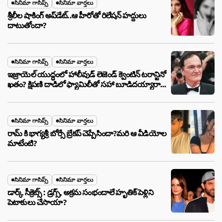
సినిమా గాసిప్స్
సినిమా వార్తలు
శ్రీలీల షాకింగ్ అప్‌డేట్..ఆ హీరోతో రిలేషన్ హద్దులు
దాటుతోందా?
సినిమా గాసిప్స్
సినిమా వార్తలు
ఇజ్రాయెల్ యుద్ధంలో హాలీవుడ్ లెజెండ్ క్వెంటిన్ టరాన్టినో
ఖతం? క్షిపణి దాడిలో ఫ్యామిలీతో సహా బూడిదయ్యారా?
అసలు నిజం ఇదీ!
సినిమా గాసిప్స్
సినిమా వార్తలు
రామ్ కి భాగ్యశ్రీ బోర్సే బ్రేకప్ చెప్పేసిందా?మరి ఆ వీడియోల
మాటేంటి?
సినిమా గాసిప్స్
సినిమా వార్తలు
డార్క్ సీక్రెట్స్ : డ్రగ్స్, అక్రమ సంభందాలే హృతిక్ పెళ్లిని
పెటాకులు చేసాయా?