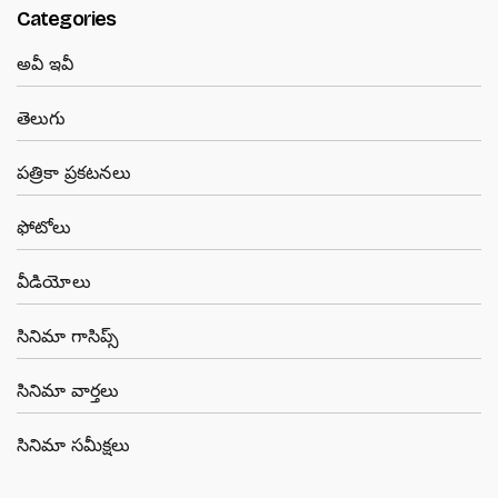
Categories
అవీ ఇవీ
తెలుగు
పత్రికా ప్రకటనలు
ఫోటోలు
వీడియోలు
సినిమా గాసిప్స్
సినిమా వార్తలు
సినిమా సమీక్షలు