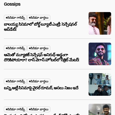
Gossips
సినిమా గాసిప్స్
సినిమా వార్తలు
బాలయ్య సినిమాలో బోల్డ్ బ్యూటీ ఎంట్రీ: సెన్సేషనల్
అప్‌డేట్!
సినిమా గాసిప్స్
సినిమా వార్తలు
ఆమెతో మ్యూజిక్ సెన్సేషన్ అనిరుధ్ అడ్డంగా
దొరికిపోయారా? లాస్ వెగాస్ హోటల్‌లో సీక్రెట్ మేటర్!
సినిమా గాసిప్స్
సినిమా వార్తలు
బన్ని,అట్లీ సినిమాపై వైరల్ రూమర్, అసలు నిజం ఇదే
సినిమా గాసిప్స్
సినిమా వార్తలు