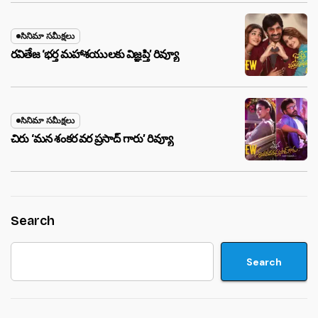
సినిమా సమీక్షలు
రవితేజ ‘భర్త మహాశయులకు విజ్ఞప్తి’ రివ్యూ
సినిమా సమీక్షలు
చిరు ‘మ‌న శంక‌ర వ‌ర ప్ర‌సాద్ గారు’ రివ్యూ
Search
Search