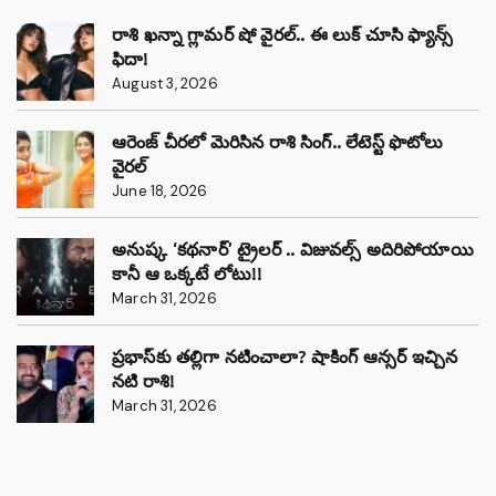
రాశి ఖన్నా గ్లామర్ షో వైరల్.. ఈ లుక్ చూసి ఫ్యాన్స్
ఫిదా!
August 3, 2026
ఆరెంజ్ చీరలో మెరిసిన రాశి సింగ్.. లేటెస్ట్ ఫొటోలు
వైరల్
June 18, 2026
అనుష్క ‘కథనార్’ ట్రైలర్ .. విజువల్స్ అదిరిపోయాయి
కానీ ఆ ఒక్కటే లోటు!!
March 31, 2026
ప్రభాస్‌కు తల్లిగా నటించాలా? షాకింగ్ ఆన్సర్ ఇచ్చిన
నటి రాశి!
March 31, 2026