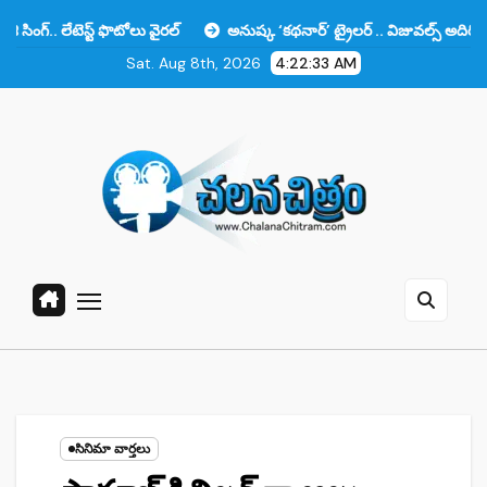
Skip
ెస్ట్ ఫొటోలు వైరల్
అనుష్క ‘కథనార్’ ట్రైలర్ .. విజువల్స్ అదిరిపోయాయి కానీ
to
Sat. Aug 8th, 2026
4:22:34 AM
content
సినిమా వార్తలు