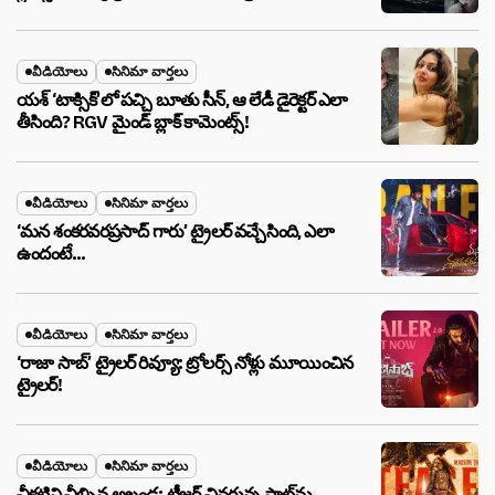
వీడియోలు
సినిమా వార్తలు
యశ్ ‘టాక్సిక్’లో పచ్చి బూతు సీన్, ఆ లేడీ డైరెక్టర్ ఎలా
తీసింది? RGV మైండ్ బ్లాక్ కామెంట్స్!
వీడియోలు
సినిమా వార్తలు
‘మన శంకరవరప్రసాద్ గారు’ ట్రైలర్ వచ్చేసింది, ఎలా
ఉందంటే…
వీడియోలు
సినిమా వార్తలు
‘రాజా సాబ్’ ట్రైలర్ రివ్యూ: ట్రోలర్స్ నోళ్లు మూయించిన
ట్రైలర్!
వీడియోలు
సినిమా వార్తలు
చీకటిని చీల్చిన అఖండ: టీజర్ చివరున్న షాట్‌ను