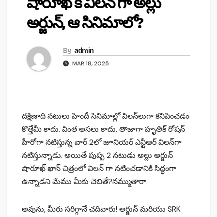
షారూఖ్ కి విలన్ గా అల్లు
అర్జున్, ఆ సినిమాలో?
By
admin
MAR 18, 2025
దక్షిణాది నటులు హిందీ సినిమాల్లో విలన్‌లుగా కనిపించడం
కొత్తేమీ కాదు. వింత అసలు కాదు. తాజాగా హృతిక్ రోషన్
హీరోగా నటిస్తున్న వార్ 2లో జూనియర్ ఎన్టీఆర్ విలన్‌గా
నటిస్తున్నాడు. అయితే పుష్ప 2 నటుడు అల్లు అర్జున్
షారూఖ్ ఖాన్ చిత్రంలో విలన్ గా నటించడానికి సిద్ధంగా
ఉన్నాడని మేము మీకు చెబితే?నమ్ముతారా
అవును, మీరు సరిగ్గానే చదివారు! అర్జున్ మరియు SRK