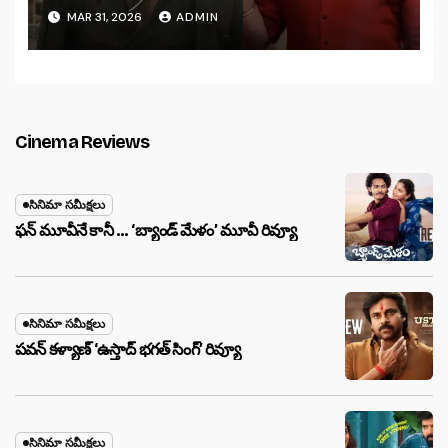
MAR 31, 2026
ADMIN
Cinema Reviews
సినిమా సమీక్షలు
ఫన్ మూవీనే కానీ … ‘బ్యాండ్‌ మేళం’ మూవీ రివ్యూ
సినిమా సమీక్షలు
పవన్ కళ్యాణ్ ‘ఉస్తాద్ భ‌గ‌త్ సింగ్’ రివ్యూ
సినిమా సమీక్షలు