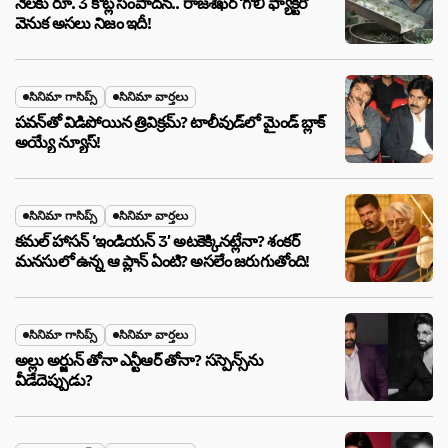
నెలకు రూ. 3 కోట్ల సంపాదన.. రాజశేఖర్ ‘గోలీ ఫ్యాక్టరీ’
వెనుక అసలు నిజం ఇదీ!
సినిమా గాసిప్స్
సినిమా వార్తలు
పవన్‌తో విడిపోయిన త్రివిక్రమ్? టాలీవుడ్‌లో మైండ్ బ్లాక్
అయ్యే న్యూస్!
సినిమా గాసిప్స్
సినిమా వార్తలు
కమల్ హాసన్ ‘ఇండియన్ 3’ అటకెక్కినట్లేనా? శంకర్
మనసులో ఉన్న ఆ ప్లాన్ ఏంటి? అసలేం జరుగుతోంది!
సినిమా గాసిప్స్
సినిమా వార్తలు
అల్లు అర్జున్ తోనా ఎన్టీఆర్ తోనా? సస్పెన్స్‌ను
వీడేదెప్పుడు?