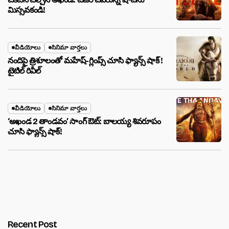
మిస్సవకండి!
వీడియోలు
సినిమా వార్తలు
నందిపై త్రిశూలంతో మహేష్-గ్లింప్స్ చూసి ఫ్యాన్స్ షాక్ !
టైటిల్ రివీల్
వీడియోలు
సినిమా వార్తలు
‘అఖండ 2 తాండవం’ సాంగ్ ఔట్: బాలయ్య శివరూపం
చూసి ఫ్యాన్స్ షాక్!
Recent Post