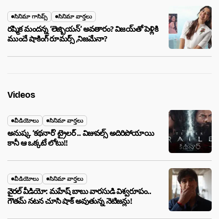
సినిమా గాసిప్స్
సినిమా వార్తలు
రష్మిక మందన్న ‘లెజ్బియన్’ అవతారం? విజయ్‌తో పెళ్లికి
ముందే షాకింగ్ రూమర్స్ ,నిజమేనా?
Videos
వీడియోలు
సినిమా వార్తలు
అనుష్క ‘కథనార్’ ట్రైలర్ .. విజువల్స్ అదిరిపోయాయి
కానీ ఆ ఒక్కటే లోటు!!
వీడియోలు
సినిమా వార్తలు
వైరల్ వీడియో: మహేష్ బాబు వారసుడి విశ్వరూపం..
గౌతమ్ నటన చూసి షాక్ అవుతున్న నెటిజన్లు!