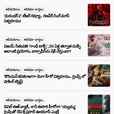
వీడియోలు
సినిమా వార్తలు
‘ధురంధర్ 2’ టీజర్ రివ్యూ.. రణవీర్ సింగ్ మాస్
విశ్వరూపం!
వీడియోలు
సినిమా వార్తలు
విజయ్ సేతుపతి ‘గాంధీ టాక్స్’ ,30 ఏళ్ల తర్వాత మళ్ళీ
అలాంటి ప్రయోగం, బాక్సాఫీస్‌ను షేక్ చేస్తుందా?
వీడియోలు
సినిమా వార్తలు
‘కొరియన్ కనకరాజు’గా మెగా హీరో విశ్వరూపం.. గ్లింప్స్ లో
షాకింగ్ ట్విస్ట్!
వీడియోలు
సినిమా వార్తలు
డెవిల్ ఈజ్ బ్యాక్.. కానీ ఈసారి హీరోగా! ‘యల్లమ్మ’
గ్లింప్స్‌తో దేవి శ్రీ ప్రసాద్ ఊరమాస్ ఎంట్రీ