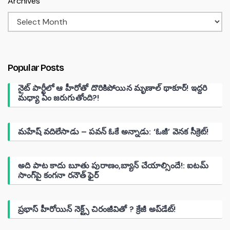
Archives
Popular Posts
నైట్ పార్టీలో ఆ హీరోతో దొరికిపోయిన మృణాల్ థాకూర్! ఇద్దరి
మధ్యా ఏం జరుగుతోంది?!
మహేష్ వదిలేసాడు – పవన్ ఓకే అన్నాడు: ‘ఓజీ’ వెనక సీక్రెట్!
అది పాట కాదు బూతు పురాణం,బ్యాన్ చేయాల్సిందే!: ఐటమ్
సాంగ్‌పై కంగనా రనౌత్ ఫైర్
ప్రభాస్ హీరోయిన్ నెక్ట్స్ చిరంజీవితో ? క్రేజీ అప్‌డేట్!