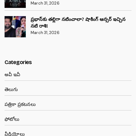
March 31, 2026
ప్రభాస్‌కు తల్లిగా నటించాలా? షాకింగ్ ఆన్సర్ ఇచ్చిన
నటి రాశి!
March 31, 2026
Categories
అవీ ఇవీ
తెలుగు
పత్రికా ప్రకటనలు
ఫోటోలు
వీడియోలు