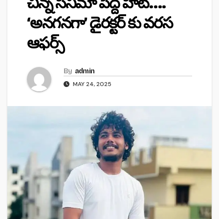
చిన్న సినిమా పెద్ద హిట్….
‘అనగనగా’ డైరక్టర్ కు వరస
ఆఫర్స్
By
admin
MAY 24, 2025