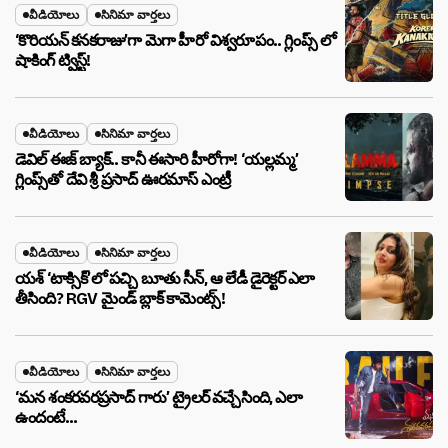
వీడియోలు
సినిమా వార్తలు
‘కొరియన్ కనకరాజు’గా మెగా హీరో విశ్వరూపం.. గ్లింప్స్ లో
షాకింగ్ ట్విస్ట్!
వీడియోలు
సినిమా వార్తలు
డెవిల్ ఈజ్ బ్యాక్.. కానీ ఈసారి హీరోగా! ‘యల్లమ్మ’
గ్లింప్స్‌తో దేవి శ్రీ ప్రసాద్ ఊరమాస్ ఎంట్రీ
వీడియోలు
సినిమా వార్తలు
యశ్ ‘టాక్సిక్’లో పచ్చి బూతు సీన్, ఆ లేడీ డైరెక్టర్ ఎలా
తీసింది? RGV మైండ్ బ్లాక్ కామెంట్స్!
వీడియోలు
సినిమా వార్తలు
‘మన శంకరవరప్రసాద్ గారు’ ట్రైలర్ వచ్చేసింది, ఎలా
ఉందంటే…