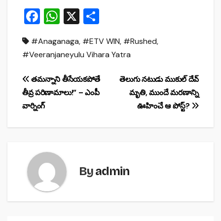
F
W
X
S
a
h
h
#Anaganaga
,
#ETV WIN
,
#Rushed
,
c
at
ar
#Veeranjaneyulu Vihara Yatra
e
s
e
b
A
Post
తమన్నాని తీసేయకపోతే
తెలుగు నటుడు ముకుల్ దేవ్
o
p
తీవ్ర పరిణామాలు!” – ఎంపీ
మృతి, ముందే మరణాన్ని
navigation
o
p
వార్నింగ్
ఊహించే ఆ పోస్ట్?
k
By
admin