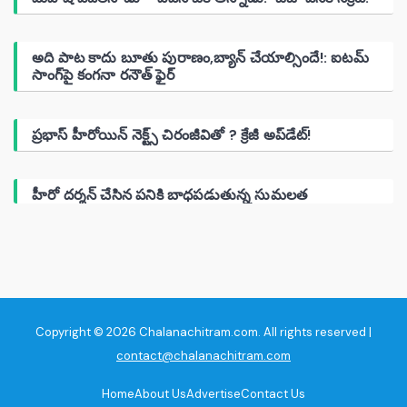
అది పాట కాదు బూతు పురాణం,బ్యాన్ చేయాల్సిందే!: ఐటమ్
సాంగ్‌పై కంగనా రనౌత్ ఫైర్
ప్రభాస్ హీరోయిన్ నెక్ట్స్ చిరంజీవితో ? క్రేజీ అప్‌డేట్!
హీరో దర్శన్ చేసిన పనికి బాధపడుతున్న సుమలత
Copyright © 2026 Chalanachitram.com. All rights reserved |
contact@chalanachitram.com
Home
About Us
Advertise
Contact Us