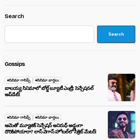
Search
Search
Gossips
సినిమా గాసిప్స్
సినిమా వార్తలు
బాలయ్య సినిమాలో బోల్డ్ బ్యూటీ ఎంట్రీ: సెన్సేషనల్
అప్‌డేట్!
సినిమా గాసిప్స్
సినిమా వార్తలు
ఆమెతో మ్యూజిక్ సెన్సేషన్ అనిరుధ్ అడ్డంగా
దొరికిపోయారా? లాస్ వెగాస్ హోటల్‌లో సీక్రెట్ మేటర్!