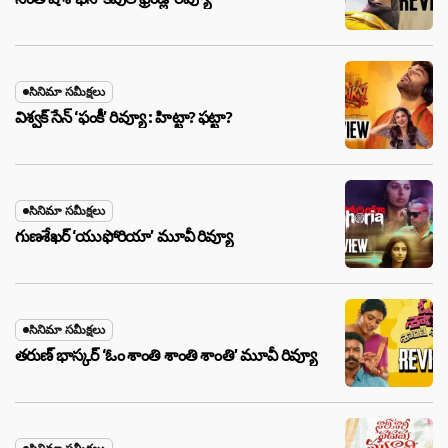
సినిమా సమీక్షలు
విశ్వక్ సేన్ ‘ఫంకీ’ రివ్యూ : హిట్టా? ఫట్టా?
సినిమా సమీక్షలు
గుణశేఖర్ ‘యుఫోరియా’ మూవీ రివ్యూ
సినిమా సమీక్షలు
తరుణ్ భాస్కర్ ‘ఓం శాంతి శాంతి శాంతి’ మూవీ రివ్యూ