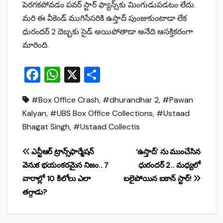
పెరగకపోవడం పవర్ స్టార్ ఫ్యాన్స్‌కు మింగుడుపడటం లేదు.
మరి ఈ వీకెండ్ ముగిసేసరికి ఉస్తాద్ పుంజుకుంటాడా లేక
ధురందర్ 2 దెబ్బకు సైడ్ అయిపోతాడా అనేది ఆసక్తికరంగా
మారింది.
F
W
X
S
a
h
h
#Box Office Crash
,
#dhurandhar 2
,
#Pawan
c
at
ar
Kalyan
,
#UBS Box Office Collections
,
#Ustaad
e
s
e
Bhagat Singh
,
#Ustaad Collectis
b
A
o
p
Post
ఎన్టీఆర్ ట్రాన్స్‌ఫార్మేషన్
‘ఉస్తాద్‌’ ను ముంచేసిన
o
p
వెనుక భయంకరమైన నిజం.. 7
ధురందర్ 2.. మధ్యలో
navigation
వారాల్లో 10 కిలోలు ఎలా
బలైపోయిన ఐకాన్ స్టార్!
k
తగ్గాడు?