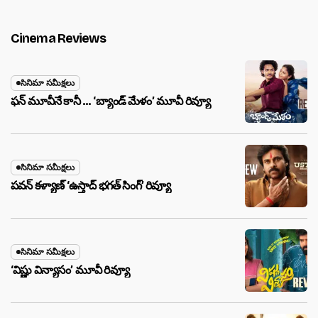
Cinema Reviews
సినిమా సమీక్షలు
ఫన్ మూవీనే కానీ … ‘బ్యాండ్‌ మేళం’ మూవీ రివ్యూ
సినిమా సమీక్షలు
పవన్ కళ్యాణ్ ‘ఉస్తాద్ భ‌గ‌త్ సింగ్’ రివ్యూ
సినిమా సమీక్షలు
‘విష్ణు విన్యాసం’ మూవీ రివ్యూ