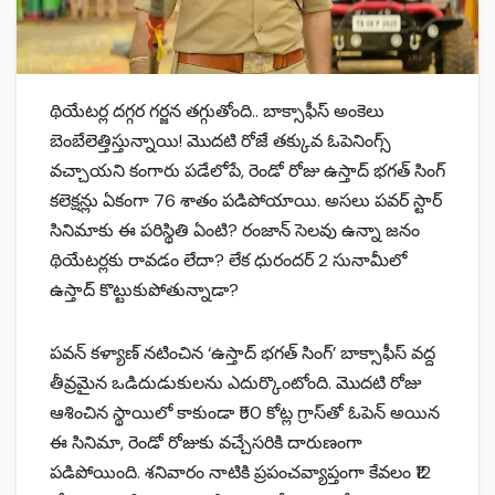
థియేటర్ల దగ్గర గర్జన తగ్గుతోంది.. బాక్సాఫీస్ అంకెలు
బెంబేలెత్తిస్తున్నాయి! మొదటి రోజే తక్కువ ఓపెనింగ్స్
వచ్చాయని కంగారు పడేలోపే, రెండో రోజు ఉస్తాద్ భగత్ సింగ్
కలెక్షన్లు ఏకంగా 76 శాతం పడిపోయాయి. అసలు పవర్ స్టార్
సినిమాకు ఈ పరిస్థితి ఏంటి? రంజాన్ సెలవు ఉన్నా జనం
థియేటర్లకు రావడం లేదా? లేక ధురందర్ 2 సునామీలో
ఉస్తాద్ కొట్టుకుపోతున్నాడా?
పవన్ కళ్యాణ్ నటించిన ‘ఉస్తాద్ భగత్ సింగ్’ బాక్సాఫీస్ వద్ద
తీవ్రమైన ఒడిదుడుకులను ఎదుర్కొంటోంది. మొదటి రోజు
ఆశించిన స్థాయిలో కాకుండా ₹50 కోట్ల గ్రాస్‌తో ఓపెన్ అయిన
ఈ సినిమా, రెండో రోజుకు వచ్చేసరికి దారుణంగా
పడిపోయింది. శనివారం నాటికి ప్రపంచవ్యాప్తంగా కేవలం ₹12