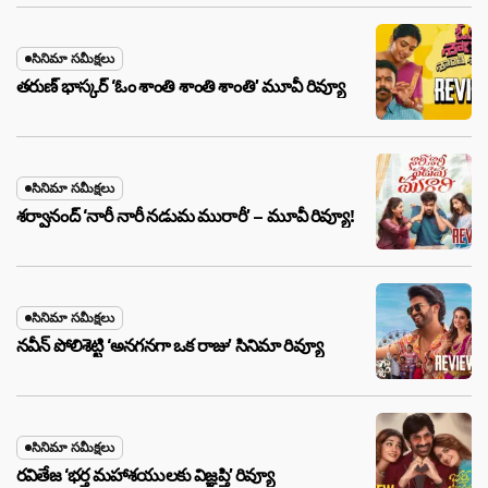
సినిమా సమీక్షలు
తరుణ్ భాస్కర్ ‘ఓం శాంతి శాంతి శాంతి’ మూవీ రివ్యూ
సినిమా సమీక్షలు
శర్వానంద్ ‘నారీ నారీ నడుమ మురారీ’ – మూవీ రివ్యూ!
సినిమా సమీక్షలు
నవీన్ పోలిశెట్టి ‘అనగనగా ఒక రాజు’ సినిమా రివ్యూ
సినిమా సమీక్షలు
రవితేజ ‘భర్త మహాశయులకు విజ్ఞప్తి’ రివ్యూ