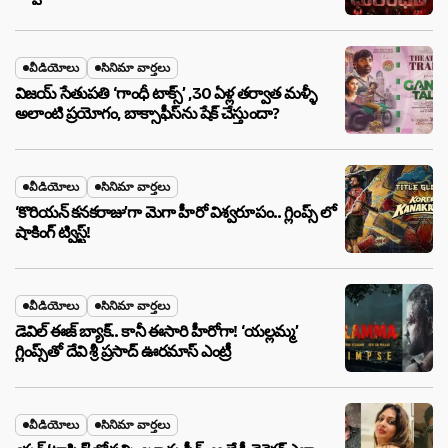
వీడియోలు
సినిమా వార్తలు
విజయ్ సేతుపతి ‘గాంధీ టాక్స్’ ,30 ఏళ్ల తర్వాత మళ్ళీ
అలాంటి ప్రయోగం, బాక్సాఫీస్‌ను షేక్ చేస్తుందా?
వీడియోలు
సినిమా వార్తలు
‘కొరియన్ కనకరాజు’గా మెగా హీరో విశ్వరూపం.. గ్లింప్స్ లో
షాకింగ్ ట్విస్ట్!
వీడియోలు
సినిమా వార్తలు
డెవిల్ ఈజ్ బ్యాక్.. కానీ ఈసారి హీరోగా! ‘యల్లమ్మ’
గ్లింప్స్‌తో దేవి శ్రీ ప్రసాద్ ఊరమాస్ ఎంట్రీ
వీడియోలు
సినిమా వార్తలు