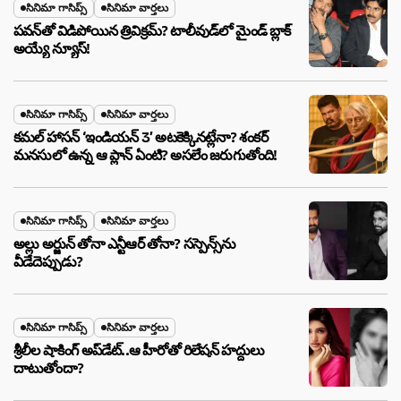
సినిమా గాసిప్స్
సినిమా వార్తలు
పవన్‌తో విడిపోయిన త్రివిక్రమ్? టాలీవుడ్‌లో మైండ్ బ్లాక్
అయ్యే న్యూస్!
సినిమా గాసిప్స్
సినిమా వార్తలు
కమల్ హాసన్ ‘ఇండియన్ 3’ అటకెక్కినట్లేనా? శంకర్
మనసులో ఉన్న ఆ ప్లాన్ ఏంటి? అసలేం జరుగుతోంది!
సినిమా గాసిప్స్
సినిమా వార్తలు
అల్లు అర్జున్ తోనా ఎన్టీఆర్ తోనా? సస్పెన్స్‌ను
వీడేదెప్పుడు?
సినిమా గాసిప్స్
సినిమా వార్తలు
శ్రీలీల షాకింగ్ అప్‌డేట్..ఆ హీరోతో రిలేషన్ హద్దులు
దాటుతోందా?