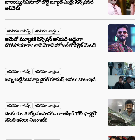
బాలయ్య సినిమాలో బోల్డ్ బ్యూటీ ఎంట్రీ: సెన్సేషనల్
అప్‌డేట్!
సినిమా గాసిప్స్
సినిమా వార్తలు
ఆమెతో మ్యూజిక్ సెన్సేషన్ అనిరుధ్ అడ్డంగా
దొరికిపోయారా? లాస్ వెగాస్ హోటల్‌లో సీక్రెట్ మేటర్!
సినిమా గాసిప్స్
సినిమా వార్తలు
బన్ని,అట్లీ సినిమాపై వైరల్ రూమర్, అసలు నిజం ఇదే
సినిమా గాసిప్స్
సినిమా వార్తలు
నెలకు రూ. 3 కోట్ల సంపాదన.. రాజశేఖర్ ‘గోలీ ఫ్యాక్టరీ’
వెనుక అసలు నిజం ఇదీ!