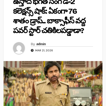
ఉస్తాద్ భగత్ సింగ్ డే-2
కలెక్షన్స్ షాక్: ఏకంగా 76
శాతం డ్రాప్.. బాక్సాఫీస్ వద్ద
పవర్ స్టార్ చతికిలపడ్డాడా?
By
admin
MAR 21, 2026