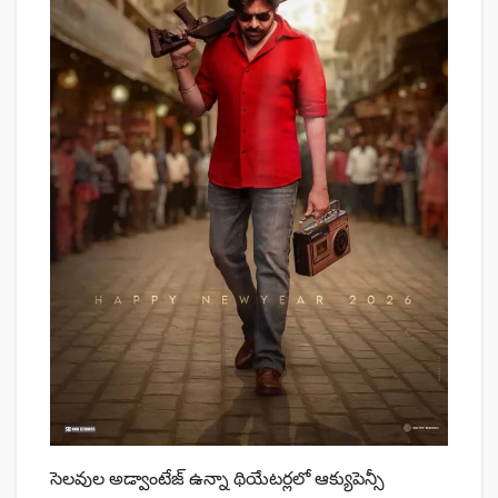
సెలవుల అడ్వాంటేజ్ ఉన్నా థియేటర్లలో ఆక్యుపెన్సీ