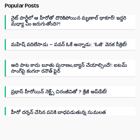
Popular Posts
నైట్ పార్టీలో ఆ హీరోతో దొరికిపోయిన మృణాల్ థాకూర్! ఇద్దరి
మధ్యా ఏం జరుగుతోంది?!
మహేష్ వదిలేసాడు – పవన్ ఓకే అన్నాడు: ‘ఓజీ’ వెనక సీక్రెట్!
అది పాట కాదు బూతు పురాణం,బ్యాన్ చేయాల్సిందే!: ఐటమ్
సాంగ్‌పై కంగనా రనౌత్ ఫైర్
ప్రభాస్ హీరోయిన్ నెక్ట్స్ చిరంజీవితో ? క్రేజీ అప్‌డేట్!
హీరో దర్శన్ చేసిన పనికి బాధపడుతున్న సుమలత