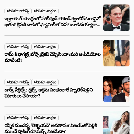
సినిమా గాసిప్స్
సినిమా వార్తలు
ఇజ్రాయెల్ యుద్ధంలో హాలీవుడ్ లెజెండ్ క్వెంటిన్ టరాన్టినో
ఖతం? క్షిపణి దాడిలో ఫ్యామిలీతో సహా బూడిదయ్యారా?
అసలు నిజం ఇదీ!
సినిమా గాసిప్స్
సినిమా వార్తలు
రామ్ కి భాగ్యశ్రీ బోర్సే బ్రేకప్ చెప్పేసిందా?మరి ఆ వీడియోల
మాటేంటి?
సినిమా గాసిప్స్
సినిమా వార్తలు
డార్క్ సీక్రెట్స్ : డ్రగ్స్, అక్రమ సంభందాలే హృతిక్ పెళ్లిని
పెటాకులు చేసాయా?
సినిమా గాసిప్స్
సినిమా వార్తలు
రష్మిక మందన్న ‘లెజ్బియన్’ అవతారం? విజయ్‌తో పెళ్లికి
ముందే షాకింగ్ రూమర్స్ ,నిజమేనా?