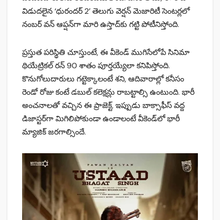
విడుదలైన ‘ధురందర్ 2’ తెలుగు వెర్షన్ మెజారిటీ సెంటర్లలో
నంబర్ వన్ ఆప్షన్‌గా మారి ఉస్తాద్‌కు గట్టి పోటీనిస్తోంది.
ప్రస్తుత పరిస్థితి చూస్తుంటే, ఈ వీకెండ్ ముగిసేలోపే సినిమా
థియేట్రికల్ రన్ 90 శాతం పూర్తయ్యేలా కనిపిస్తోంది.
కొనుగోలుదారులు గట్టెక్కాలంటే శని, ఆదివారాల్లో కనీసం
రెండో రోజు కంటే డబుల్ కలెక్షన్లు రాబట్టాల్సి ఉంటుంది. భారీ
అంచనాలతో వచ్చిన ఈ ప్రాజెక్ట్, ఇప్పుడు బాక్సాఫీస్ వద్ద
డిజాస్టర్‌గా మిగిలిపోకుండా ఉండాలంటే వీకెండ్‌లో భారీ
మ్యాజిక్ జరగాల్సిందే.