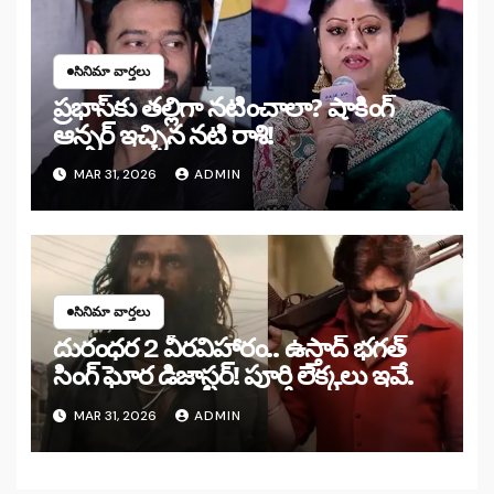
సినిమా వార్తలు
ప్రభాస్‌కు తల్లిగా నటించాలా? షాకింగ్
ఆన్సర్ ఇచ్చిన నటి రాశి!
MAR 31, 2026
ADMIN
సినిమా వార్తలు
దురంధర 2 వీరవిహారం.. ఉస్తాద్ భగత్
సింగ్ ఘోర డిజాస్టర్! పూర్తి లెక్కలు ఇవే.
MAR 31, 2026
ADMIN