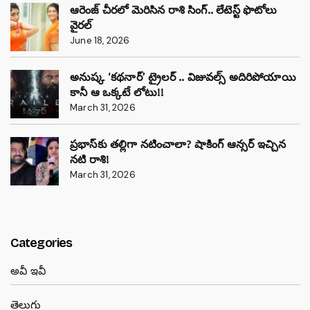
ఆరెంజ్ చీరలో మెరిసిన రాశి సింగ్.. లేటెస్ట్ ఫొటోలు
వైరల్
June 18, 2026
అనుష్క ‘కథనార్’ ట్రైలర్ .. విజువల్స్ అదిరిపోయాయి
కానీ ఆ ఒక్కటే లోటు!!
March 31, 2026
ప్రభాస్‌కు తల్లిగా నటించాలా? షాకింగ్ ఆన్సర్ ఇచ్చిన
నటి రాశి!
March 31, 2026
Categories
అవీ ఇవీ
తెలుగు