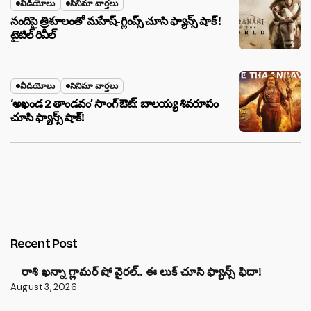
వీడియోలు
సినిమా వార్తలు
నందిపై త్రిశూలంతో మహేష్-గ్లింప్స్ చూసి ఫ్యాన్స్ షాక్ !
టైటిల్ రివీల్
వీడియోలు
సినిమా వార్తలు
‘అఖండ 2 తాండవం’ సాంగ్ ఔట్: బాలయ్య శివరూపం
చూసి ఫ్యాన్స్ షాక్!
Recent Post
రాశి ఖన్నా గ్లామర్ షో వైరల్.. ఈ లుక్ చూసి ఫ్యాన్స్ ఫిదా!
August 3, 2026