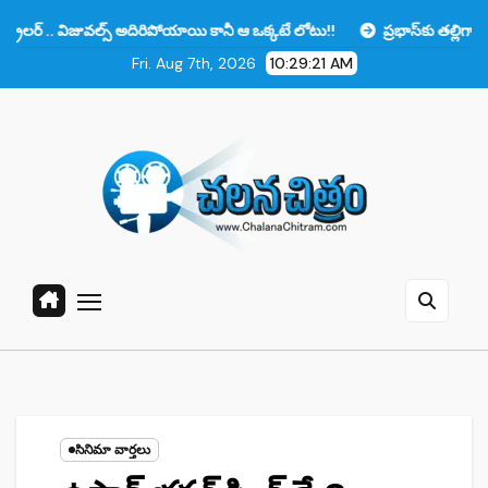
Skip
్స్ అదిరిపోయాయి కానీ ఆ ఒక్కటే లోటు!!
ప్రభాస్‌కు తల్లిగా నటించాలా? షాకింగ్ 
to
Fri. Aug 7th, 2026
10:29:22 AM
content
సినిమా వార్తలు