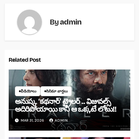
By
admin
Related Post
వీడియోలు
సినిమా వార్తలు
అనుష్క ‘కథనార్’ ట్రైలర్ .. విజువల్స్
అదిరిపోయాయి కానీ ఆ ఒక్కటే లోటు!!
MAR 31, 2026
ADMIN