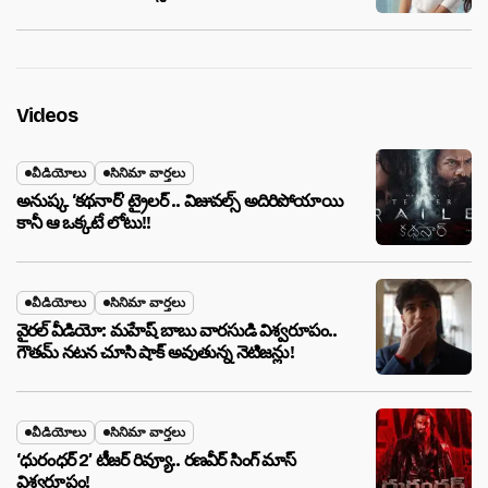
Videos
వీడియోలు
సినిమా వార్తలు
అనుష్క ‘కథనార్’ ట్రైలర్ .. విజువల్స్ అదిరిపోయాయి
కానీ ఆ ఒక్కటే లోటు!!
వీడియోలు
సినిమా వార్తలు
వైరల్ వీడియో: మహేష్ బాబు వారసుడి విశ్వరూపం..
గౌతమ్ నటన చూసి షాక్ అవుతున్న నెటిజన్లు!
వీడియోలు
సినిమా వార్తలు
‘ధురంధర్ 2’ టీజర్ రివ్యూ.. రణవీర్ సింగ్ మాస్
విశ్వరూపం!