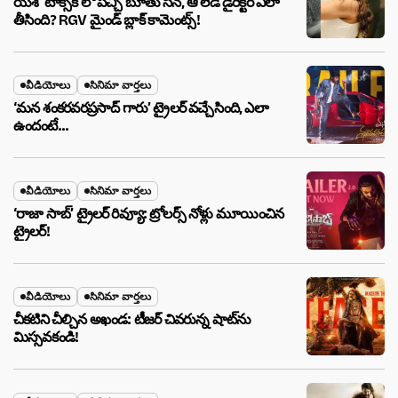
యశ్ ‘టాక్సిక్’లో పచ్చి బూతు సీన్, ఆ లేడీ డైరెక్టర్ ఎలా
తీసింది? RGV మైండ్ బ్లాక్ కామెంట్స్!
వీడియోలు
సినిమా వార్తలు
‘మన శంకరవరప్రసాద్ గారు’ ట్రైలర్ వచ్చేసింది, ఎలా
ఉందంటే…
వీడియోలు
సినిమా వార్తలు
‘రాజా సాబ్’ ట్రైలర్ రివ్యూ: ట్రోలర్స్ నోళ్లు మూయించిన
ట్రైలర్!
వీడియోలు
సినిమా వార్తలు
చీకటిని చీల్చిన అఖండ: టీజర్ చివరున్న షాట్‌ను
మిస్సవకండి!