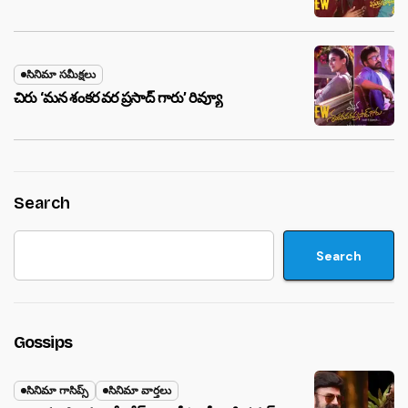
సినిమా సమీక్షలు
చిరు ‘మ‌న శంక‌ర వ‌ర ప్ర‌సాద్ గారు’ రివ్యూ
Search
Search
Gossips
సినిమా గాసిప్స్
సినిమా వార్తలు