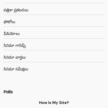
పత్రికా ప్రకటనలు
ఫోటోలు
వీడియోలు
సినిమా గాసిప్స్
సినిమా వార్తలు
సినిమా సమీక్షలు
Polls
How Is My Site?