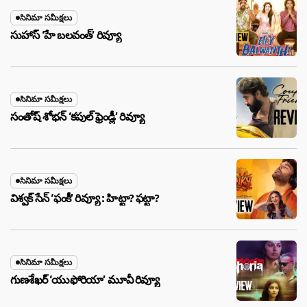
సినిమా సమీక్షలు
సుహాస్ ‘హే బలవంత్’ రివ్యూ
సినిమా సమీక్షలు
సంతోష్ శోభన్ ‘కపుల్ ఫ్రెండ్లీ’ రివ్యూ
సినిమా సమీక్షలు
విశ్వక్ సేన్ ‘ఫంకీ’ రివ్యూ : హిట్టా? ఫట్టా?
సినిమా సమీక్షలు
గుణశేఖర్ ‘యుఫోరియా’ మూవీ రివ్యూ