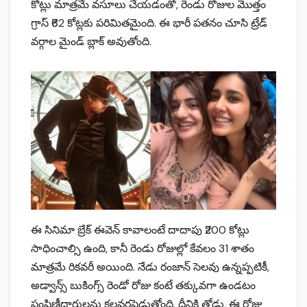
కోట్లు మాత్రమే వసూలు చేయడంతో, రెండు రోజుల మొత్తం
గ్రాస్ ₹62 కోట్లకు పరిమితమైంది. ఈ భారీ పతనం చూసి ట్రేడ్
వర్గాల మైండ్ బ్లాక్ అవుతోంది.
ఈ సినిమా బ్రేక్ ఈవెన్ కావాలంటే దాదాపు ₹200 కోట్లు
సాధించాల్సి ఉంది, కానీ రెండు రోజుల్లో కేవలం 31 శాతం
మాత్రమే రికవరీ అయింది. నేడు రంజాన్ సెలవు ఉన్నప్పటికీ,
అడ్వాన్స్ బుకింగ్స్ రెండో రోజు కంటే తక్కువగా ఉండటం
పంపిణీదారులను కలవరపెడుతోంది. దీనికి తోడు, ఈ రోజు