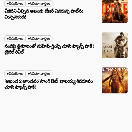
వీడియోలు
సినిమా వార్తలు
చీకటిని చీల్చిన అఖండ: టీజర్ చివరున్న షాట్‌ను
మిస్సవకండి!
వీడియోలు
సినిమా వార్తలు
నందిపై త్రిశూలంతో మహేష్-గ్లింప్స్ చూసి ఫ్యాన్స్ షాక్ !
టైటిల్ రివీల్
వీడియోలు
సినిమా వార్తలు
‘అఖండ 2 తాండవం’ సాంగ్ ఔట్: బాలయ్య శివరూపం
చూసి ఫ్యాన్స్ షాక్!