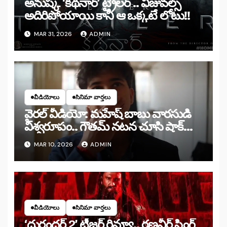
అనుష్క ‘కథనార్’ ట్రైలర్ .. విజువల్స్
అదిరిపోయాయి కానీ ఆ ఒక్కటే లోటు!!
MAR 31, 2026
ADMIN
వీడియోలు
సినిమా వార్తలు
వైరల్ వీడియో: మహేష్ బాబు వారసుడి
విశ్వరూపం.. గౌతమ్ నటన చూసి షాక్
అవుతున్న నెటిజన్లు!
MAR 10, 2026
ADMIN
వీడియోలు
సినిమా వార్తలు
‘ధురంధర్ 2’ టీజర్ రివ్యూ.. రణవీర్ సింగ్