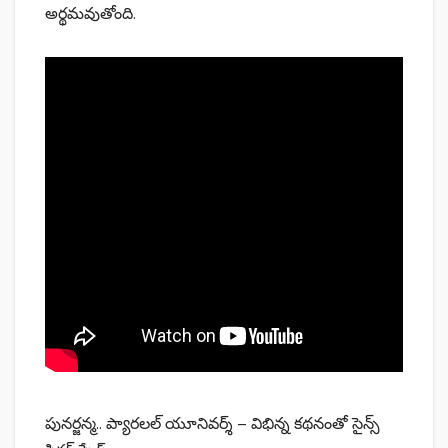
అర్థమవుతోంది.
పునర్జన్మ.. ప్యారలల్ యూనివర్శ్ – విభిన్న కథనంతో సైన్స్