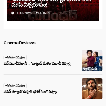
మాస్ విశ్వరూపం!
FEB 3, 2026
ADMIN
Cinema Reviews
సినిమా సమీక్షలు
ఫన్ మూవీనే కానీ … ‘బ్యాండ్‌ మేళం’ మూవీ రివ్యూ
సినిమా సమీక్షలు
పవన్ కళ్యాణ్ ‘ఉస్తాద్ భ‌గ‌త్ సింగ్’ రివ్యూ