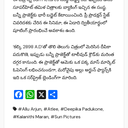
సూపర్‌హిట్ తమిళ చిత్రాలకు బ్యాకింగ్ ఇచ్చిన ఈ సంస్థ,
బన్నీ ప్రాజెక్ట్‌కు భారీ బడ్జెట్ కేటాయించింది. ప్రీ ప్రొడక్షన్ స్టేజ్
చివరిదశకు చేరిన ఈ సినిమా, ఈ ఏడాది ద్వితీయార్ధంలో
షూటింగ్ ప్రారంభించే అవకాశం ఉంది.
‘కల్కి 2898 A.D’తో తొలి తెలుగు చిత్రంలో మెరిసిన దీపికా
పదుకొణె, ఇప్పుడు బన్నీ ప్రాజెక్ట్‌తో టాలీవుడ్‌ క్రౌడ్‌కు మరింత
దగ్గర కానుంది. ఈ ప్రాజెక్ట్‌తో ఆమెకు ఒక పక్క మాస్ మార్కెట్
ఓపెనింగ్ లభించనుండగా, మరోవైపు అల్లు అర్జున్ ఫ్యాన్స్‌కి
ఇది ఒక సర్‌ప్రైజ్ బ్లెండింగ్‌గా మారింది.
F
W
X
S
a
h
h
#Allu Arjun
,
#Atlee
,
#Deepika Padukone
,
c
at
ar
#Kalanithi Maran
,
#Sun Pictures
e
s
e