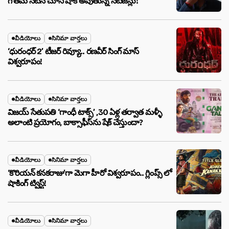
గౌతమ్ నటన చూసి షాక్ అవుతున్న నెటిజన్లు!
వీడియోలు
సినిమా వార్తలు
‘ధురంధర్ 2’ టీజర్ రివ్యూ.. రణవీర్ సింగ్ మాస్
విశ్వరూపం!
వీడియోలు
సినిమా వార్తలు
విజయ్ సేతుపతి ‘గాంధీ టాక్స్’ ,30 ఏళ్ల తర్వాత మళ్ళీ
అలాంటి ప్రయోగం, బాక్సాఫీస్‌ను షేక్ చేస్తుందా?
వీడియోలు
సినిమా వార్తలు
‘కొరియన్ కనకరాజు’గా మెగా హీరో విశ్వరూపం.. గ్లింప్స్ లో
షాకింగ్ ట్విస్ట్!
వీడియోలు
సినిమా వార్తలు