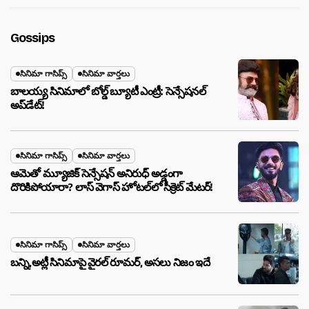
Gossips
సినిమా గాసిప్స్
సినిమా వార్తలు
బాలయ్య సినిమాలో బోల్డ్ బ్యూటీ ఎంట్రీ: సెన్సేషనల్
అప్‌డేట్!
సినిమా గాసిప్స్
సినిమా వార్తలు
ఆమెతో మ్యూజిక్ సెన్సేషన్ అనిరుధ్ అడ్డంగా
దొరికిపోయారా? లాస్ వెగాస్ హోటల్‌లో సీక్రెట్ మేటర్!
సినిమా గాసిప్స్
సినిమా వార్తలు
బన్ని,అట్లీ సినిమాపై వైరల్ రూమర్, అసలు నిజం ఇదే