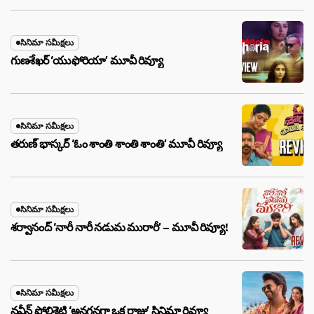
సినిమా సమీక్షలు
గుణశేఖర్ ‘యుఫోరియా’ మూవీ రివ్యూ
సినిమా సమీక్షలు
తరుణ్ భాస్కర్ ‘ఓం శాంతి శాంతి శాంతి’ మూవీ రివ్యూ
సినిమా సమీక్షలు
శర్వానంద్ ‘నారీ నారీ నడుమ మురారీ’ – మూవీ రివ్యూ!
సినిమా సమీక్షలు
నవీన్ పోలిశెట్టి ‘అనగనగా ఒక రాజు’ సినిమా రివ్యూ