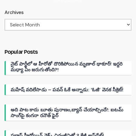
Archives
Popular Posts
నైట్ పార్టీలో ఆ హీరోతో దొరికిపోయిన మృణాల్ థాకూర్! ఇద్దరి
మధ్యా ఏం జరుగుతోంది?!
మహేష్ వదిలేసాడు – పవన్ ఓకే అన్నాడు: ‘ఓజీ’ వెనక సీక్రెట్!
అది పాట కాదు బూతు పురాణం,బ్యాన్ చేయాల్సిందే!: ఐటమ్
సాంగ్‌పై కంగనా రనౌత్ ఫైర్
ప్రభాస్ హీరోయిన్ నెక్ట్స్ చిరంజీవితో ? క్రేజీ అప్‌డేట్!