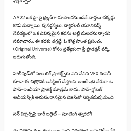
ఫిక్షన్ స్పేస్‌
AA22 ఒక సై-ఫై థ్రిల్లర్‌గా రూపొందనుందనే వార్తలు చక్కర్లు
కొడుతున్నాయి. పునర్జన్మలు, ప్యారలల్ యూనివర్శ్
నేపథ్యంలో ఒక విభిన్నమైన కథను అట్లీ మలచనున్నారని
సమాచారం. ఈ కథకు తగ్గట్టే, ఓ కొత్త సొంత ప్రపంచం
(Original Universe) కోసం ప్రత్యేకంగా ప్రీ ప్రొడక్షన్ వర్క్
జరుగుతోంది.
హాలీవుడ్‌లో పలు బిగ్ ప్రాజెక్ట్స్‌కు పని చేసిన VFX కంపెనీ
కూడా ఈ చిత్రానికి అసిస్టింగ్ చేస్తోంది. అంటే ఇది నేరుగా ఓ
పాన్-ఇండియా ప్రాజెక్ట్ మాత్రమే కాదు.. పాన్-గ్లోబల్
ఆడియన్స్‌కి అనుసంధానమైన విజన్‌తో నిర్మితమవుతుంది.
సన్ పిక్చర్స్‌పై భారీ బడ్జెట్ – షూటింగ్ త్వరలో!
ఈ చిత్రాన్ని Sun Pictures సంస్థ నిర్మిస్తోంది. ఇప్పటికే అనేక