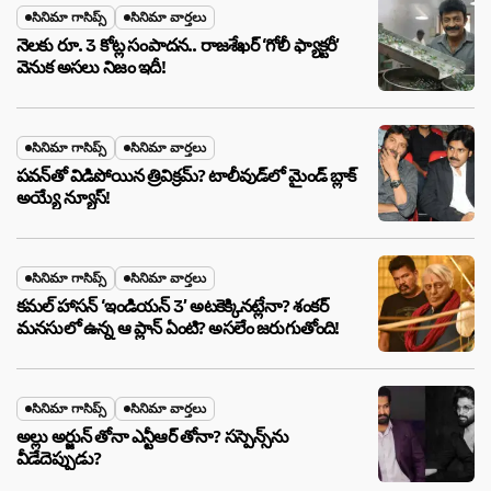
సినిమా గాసిప్స్
సినిమా వార్తలు
నెలకు రూ. 3 కోట్ల సంపాదన.. రాజశేఖర్ ‘గోలీ ఫ్యాక్టరీ’
వెనుక అసలు నిజం ఇదీ!
సినిమా గాసిప్స్
సినిమా వార్తలు
పవన్‌తో విడిపోయిన త్రివిక్రమ్? టాలీవుడ్‌లో మైండ్ బ్లాక్
అయ్యే న్యూస్!
సినిమా గాసిప్స్
సినిమా వార్తలు
కమల్ హాసన్ ‘ఇండియన్ 3’ అటకెక్కినట్లేనా? శంకర్
మనసులో ఉన్న ఆ ప్లాన్ ఏంటి? అసలేం జరుగుతోంది!
సినిమా గాసిప్స్
సినిమా వార్తలు
అల్లు అర్జున్ తోనా ఎన్టీఆర్ తోనా? సస్పెన్స్‌ను
వీడేదెప్పుడు?