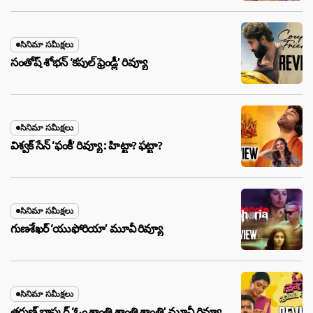
సినిమా సమీక్షలు
సంతోష్ శోభన్ ‘కపుల్ ఫ్రెండ్లీ’ రివ్యూ
సినిమా సమీక్షలు
విశ్వక్ సేన్ ‘ఫంకీ’ రివ్యూ : హిట్టా? ఫట్టా?
సినిమా సమీక్షలు
గుణశేఖర్ ‘యుఫోరియా’ మూవీ రివ్యూ
సినిమా సమీక్షలు
తరుణ్ భాస్కర్ ‘ఓం శాంతి శాంతి శాంతి’ మూవీ రివ్యూ