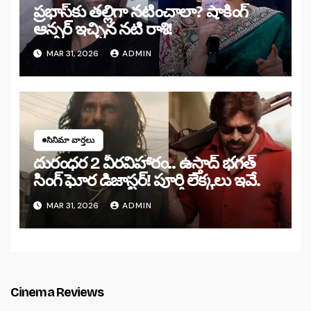
ప్రభాస్‌కు తల్లిగా నటించాలా? షాకింగ్
ఆన్సర్ ఇచ్చిన నటి రాశి!
MAR 31, 2026
ADMIN
సినిమా వార్తలు
దురంధర 2 వీరవిహారం.. ఉస్తాద్ భగత్
సింగ్ ఘోర డిజాస్టర్! పూర్తి లెక్కలు ఇవే.
MAR 31, 2026
ADMIN
Cinema Reviews