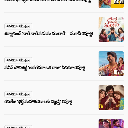
సినిమా సమీక్షలు
శర్వానంద్ ‘నారీ నారీ నడుమ మురారీ’ – మూవీ రివ్యూ!
సినిమా సమీక్షలు
నవీన్ పోలిశెట్టి ‘అనగనగా ఒక రాజు’ సినిమా రివ్యూ
సినిమా సమీక్షలు
రవితేజ ‘భర్త మహాశయులకు విజ్ఞప్తి’ రివ్యూ