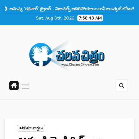
Skip
థనార్’ ట్రైలర్ .. విజువల్స్ అదిరిపోయాయి కానీ ఆ ఒక్కటే లోటు!!
ప్రభాస్‌కు
to
Sat. Aug 8th, 2026
7:58:50 AM
content
సినిమా వార్తలు