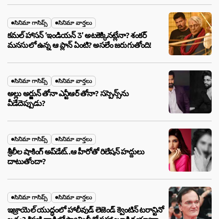
సినిమా గాసిప్స్
సినిమా వార్తలు
కమల్ హాసన్ ‘ఇండియన్ 3’ అటకెక్కినట్లేనా? శంకర్
మనసులో ఉన్న ఆ ప్లాన్ ఏంటి? అసలేం జరుగుతోంది!
సినిమా గాసిప్స్
సినిమా వార్తలు
అల్లు అర్జున్ తోనా ఎన్టీఆర్ తోనా? సస్పెన్స్‌ను
వీడేదెప్పుడు?
సినిమా గాసిప్స్
సినిమా వార్తలు
శ్రీలీల షాకింగ్ అప్‌డేట్..ఆ హీరోతో రిలేషన్ హద్దులు
దాటుతోందా?
సినిమా గాసిప్స్
సినిమా వార్తలు
ఇజ్రాయెల్ యుద్ధంలో హాలీవుడ్ లెజెండ్ క్వెంటిన్ టరాన్టినో