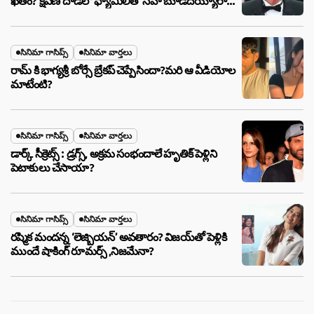
ఖతం? క్షిపణి దాడిలో ఫ్యామిలీతో సహా బూడిదయ్యారా?
అసలు నిజం ఇదీ!
సినిమా గాసిప్స్
సినిమా వార్తలు
రామ్ కి భాగ్యశ్రీ బోర్సే బ్రేకప్ చెప్పేసిందా?మరి ఆ వీడియోల
మాటేంటి?
సినిమా గాసిప్స్
సినిమా వార్తలు
డార్క్ సీక్రెట్స్ : డ్రగ్స్, అక్రమ సంభందాలే హృతిక్ పెళ్లిని
పెటాకులు చేసాయా?
సినిమా గాసిప్స్
సినిమా వార్తలు
రష్మిక మందన్న ‘లెజ్బియన్’ అవతారం? విజయ్‌తో పెళ్లికి
ముందే షాకింగ్ రూమర్స్ ,నిజమేనా?