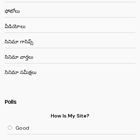
ఫోటోలు
వీడియోలు
సినిమా గాసిప్స్
సినిమా వార్తలు
సినిమా సమీక్షలు
Polls
How Is My Site?
Good