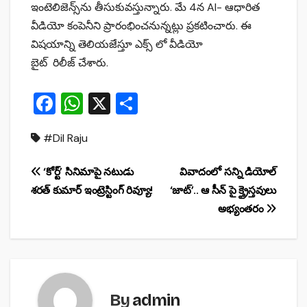
ఇంటెలిజెన్స్‌ను తీసుకువస్తున్నారు. మే 4న AI- ఆధారిత
వీడియో కంపెనీని ప్రారంభించనున్నట్లు ప్రకటించారు. ఈ
విషయాన్ని తెలియజేస్తూ ఎక్స్ లో వీడియో
బైట్ రిలీజ్ చేశారు.
F
W
X
S
a
h
h
#Dil Raju
c
at
ar
e
s
e
Post
‘కోర్ట్’ సినిమాపై నటుడు
వివాదంలో సన్ని డియోల్
b
A
శరత్ కుమార్ ఇంట్రెస్టింగ్ రివ్యూ!
‘జాట్’.. ఆ సీన్ పై క్త్రైస్తవులు
navigation
o
p
అభ్యంతరం
o
p
k
By
admin