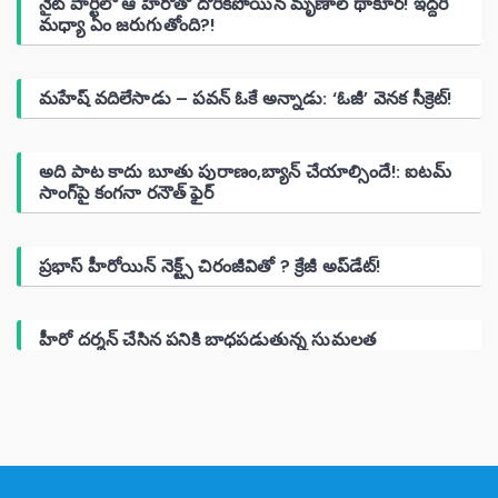
నైట్ పార్టీలో ఆ హీరోతో దొరికిపోయిన మృణాల్ థాకూర్! ఇద్దరి
మధ్యా ఏం జరుగుతోంది?!
మహేష్ వదిలేసాడు – పవన్ ఓకే అన్నాడు: ‘ఓజీ’ వెనక సీక్రెట్!
అది పాట కాదు బూతు పురాణం,బ్యాన్ చేయాల్సిందే!: ఐటమ్
సాంగ్‌పై కంగనా రనౌత్ ఫైర్
ప్రభాస్ హీరోయిన్ నెక్ట్స్ చిరంజీవితో ? క్రేజీ అప్‌డేట్!
హీరో దర్శన్ చేసిన పనికి బాధపడుతున్న సుమలత