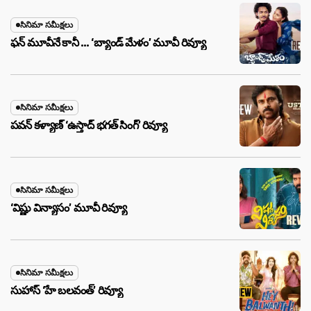
సినిమా సమీక్షలు
ఫన్ మూవీనే కానీ … ‘బ్యాండ్‌ మేళం’ మూవీ రివ్యూ
సినిమా సమీక్షలు
పవన్ కళ్యాణ్ ‘ఉస్తాద్ భ‌గ‌త్ సింగ్’ రివ్యూ
సినిమా సమీక్షలు
‘విష్ణు విన్యాసం’ మూవీ రివ్యూ
సినిమా సమీక్షలు
సుహాస్ ‘హే బలవంత్’ రివ్యూ