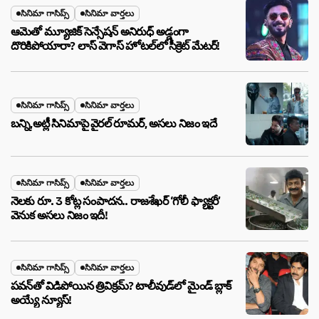
సినిమా గాసిప్స్
సినిమా వార్తలు
ఆమెతో మ్యూజిక్ సెన్సేషన్ అనిరుధ్ అడ్డంగా
దొరికిపోయారా? లాస్ వెగాస్ హోటల్‌లో సీక్రెట్ మేటర్!
సినిమా గాసిప్స్
సినిమా వార్తలు
బన్ని,అట్లీ సినిమాపై వైరల్ రూమర్, అసలు నిజం ఇదే
సినిమా గాసిప్స్
సినిమా వార్తలు
నెలకు రూ. 3 కోట్ల సంపాదన.. రాజశేఖర్ ‘గోలీ ఫ్యాక్టరీ’
వెనుక అసలు నిజం ఇదీ!
సినిమా గాసిప్స్
సినిమా వార్తలు
పవన్‌తో విడిపోయిన త్రివిక్రమ్? టాలీవుడ్‌లో మైండ్ బ్లాక్
అయ్యే న్యూస్!