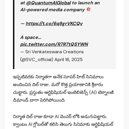
at
@QuantumAIGlobal
to launch an
AI-powered media company
—
https://t.co/6q9grVKCQv
A space…
pic.twitter.com/R7R7tQSYWN
— Sri Venkateswara Creations
(@SVC_official)
April 16, 2025
ఇప్పటివరకు నిర్మాతగా అనేక సూపర్ హిట్ సినిమాలు
అందించిన దిల్ రాజు.. మరో కొత్త ప్రయాణానికి శ్రీకారం
చుట్టారు. ప్రస్తుతం ఆర్టిఫిషియల్ ఇంటెలిజెన్స్ (AI) టెక్నాలజీ
డిమాండ్ బాగా పెరిగిపోయింది.
నిర్మాత దిల్ రాజు కూడా AI వెంచర్ లోకి అడుగుపెట్టారు.
క్వాంటం AI గ్లోబల్‌తో కలిసి తెలుగు సినిమాకు ఆర్టిఫిషియల్