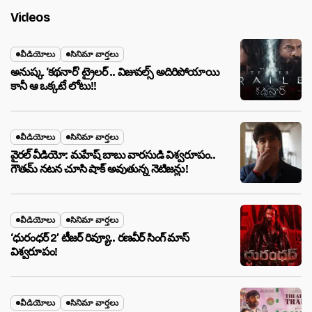
Videos
వీడియోలు
సినిమా వార్తలు
అనుష్క ‘కథనార్’ ట్రైలర్ .. విజువల్స్ అదిరిపోయాయి
కానీ ఆ ఒక్కటే లోటు!!
వీడియోలు
సినిమా వార్తలు
వైరల్ వీడియో: మహేష్ బాబు వారసుడి విశ్వరూపం..
గౌతమ్ నటన చూసి షాక్ అవుతున్న నెటిజన్లు!
వీడియోలు
సినిమా వార్తలు
‘ధురంధర్ 2’ టీజర్ రివ్యూ.. రణవీర్ సింగ్ మాస్
విశ్వరూపం!
వీడియోలు
సినిమా వార్తలు