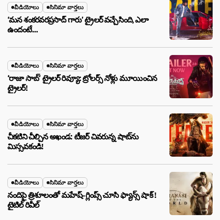
వీడియోలు
సినిమా వార్తలు
‘మన శంకరవరప్రసాద్ గారు’ ట్రైలర్ వచ్చేసింది, ఎలా
ఉందంటే…
వీడియోలు
సినిమా వార్తలు
‘రాజా సాబ్’ ట్రైలర్ రివ్యూ: ట్రోలర్స్ నోళ్లు మూయించిన
ట్రైలర్!
వీడియోలు
సినిమా వార్తలు
చీకటిని చీల్చిన అఖండ: టీజర్ చివరున్న షాట్‌ను
మిస్సవకండి!
వీడియోలు
సినిమా వార్తలు
నందిపై త్రిశూలంతో మహేష్-గ్లింప్స్ చూసి ఫ్యాన్స్ షాక్ !
టైటిల్ రివీల్