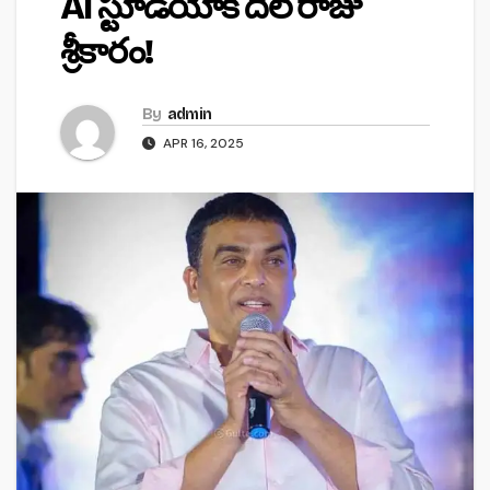
AI స్టూడియోకి దిల్ రాజు
శ్రీకారం!
By
admin
APR 16, 2025