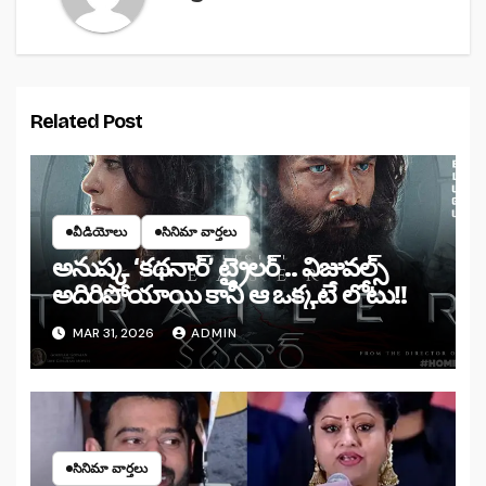
Related Post
వీడియోలు
సినిమా వార్తలు
అనుష్క ‘కథనార్’ ట్రైలర్ .. విజువల్స్
అదిరిపోయాయి కానీ ఆ ఒక్కటే లోటు!!
MAR 31, 2026
ADMIN
సినిమా వార్తలు