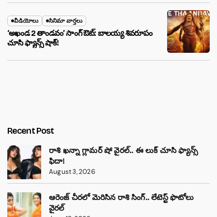
వీడియోలు
సినిమా వార్తలు
‘అఖండ 2 తాండవం’ సాంగ్ ఔట్: బాలయ్య శివరూపం
చూసి ఫ్యాన్స్ షాక్!
Recent Post
రాశి ఖన్నా గ్లామర్ షో వైరల్.. ఈ లుక్ చూసి ఫ్యాన్స్
ఫిదా!
August 3, 2026
ఆరెంజ్ చీరలో మెరిసిన రాశి సింగ్.. లేటెస్ట్ ఫొటోలు
వైరల్