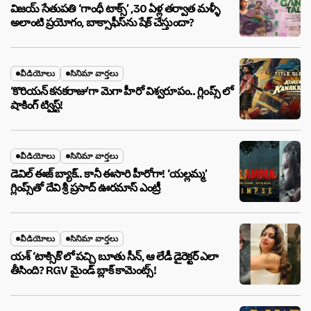
విజయ్ సేతుపతి ‘గాంధీ టాక్స్’ ,30 ఏళ్ల తర్వాత మళ్ళీ
అలాంటి ప్రయోగం, బాక్సాఫీస్‌ను షేక్ చేస్తుందా?
వీడియోలు
సినిమా వార్తలు
‘కొరియన్ కనకరాజు’గా మెగా హీరో విశ్వరూపం.. గ్లింప్స్ లో
షాకింగ్ ట్విస్ట్!
వీడియోలు
సినిమా వార్తలు
డెవిల్ ఈజ్ బ్యాక్.. కానీ ఈసారి హీరోగా! ‘యల్లమ్మ’
గ్లింప్స్‌తో దేవి శ్రీ ప్రసాద్ ఊరమాస్ ఎంట్రీ
వీడియోలు
సినిమా వార్తలు
యశ్ ‘టాక్సిక్’లో పచ్చి బూతు సీన్, ఆ లేడీ డైరెక్టర్ ఎలా
తీసింది? RGV మైండ్ బ్లాక్ కామెంట్స్!