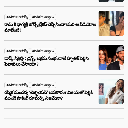
అసలు నిజం ఇదీ!
సినిమా గాసిప్స్
సినిమా వార్తలు
రామ్ కి భాగ్యశ్రీ బోర్సే బ్రేకప్ చెప్పేసిందా?మరి ఆ వీడియోల
మాటేంటి?
సినిమా గాసిప్స్
సినిమా వార్తలు
డార్క్ సీక్రెట్స్ : డ్రగ్స్, అక్రమ సంభందాలే హృతిక్ పెళ్లిని
పెటాకులు చేసాయా?
సినిమా గాసిప్స్
సినిమా వార్తలు
రష్మిక మందన్న ‘లెజ్బియన్’ అవతారం? విజయ్‌తో పెళ్లికి
ముందే షాకింగ్ రూమర్స్ ,నిజమేనా?