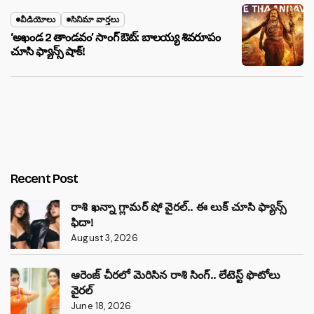
వీడియోలు
సినిమా వార్తలు
‘అఖండ 2 తాండవం’ సాంగ్ ఔట్: బాలయ్య శివరూపం
చూసి ఫ్యాన్స్ షాక్!
Recent Post
రాశి ఖన్నా గ్లామర్ షో వైరల్.. ఈ లుక్ చూసి ఫ్యాన్స్
ఫిదా!
August 3, 2026
ఆరెంజ్ చీరలో మెరిసిన రాశి సింగ్.. లేటెస్ట్ ఫొటోలు
వైరల్
June 18, 2026