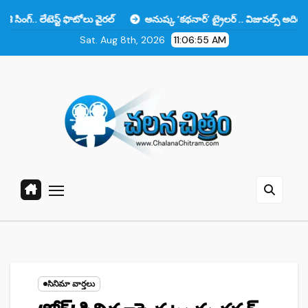
Skip
స్ట్ ఫొటోలు వైరల్
అనుష్క ‘కథనార్’ ట్రైలర్ .. విజువల్స్ అదిరిపోయాయి కానీ 
to
Sat. Aug 8th, 2026
11:06:56 AM
content
సినిమా వార్తలు