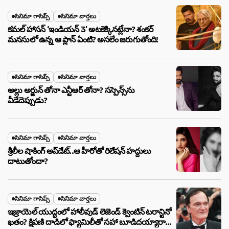
సినిమా గాసిప్స్
సినిమా వార్తలు
కమల్ హాసన్ ‘ఇండియన్ 3’ అటకెక్కినట్లేనా? శంకర్
మనసులో ఉన్న ఆ ప్లాన్ ఏంటి? అసలేం జరుగుతోంది!
సినిమా గాసిప్స్
సినిమా వార్తలు
అల్లు అర్జున్ తోనా ఎన్టీఆర్ తోనా? సస్పెన్స్‌ను
వీడేదెప్పుడు?
సినిమా గాసిప్స్
సినిమా వార్తలు
శ్రీలీల షాకింగ్ అప్‌డేట్..ఆ హీరోతో రిలేషన్ హద్దులు
దాటుతోందా?
సినిమా గాసిప్స్
సినిమా వార్తలు
ఇజ్రాయెల్ యుద్ధంలో హాలీవుడ్ లెజెండ్ క్వెంటిన్ టరాన్టినో
ఖతం? క్షిపణి దాడిలో ఫ్యామిలీతో సహా బూడిదయ్యారా?