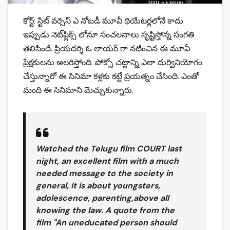
కోర్ట్: స్టేట్ వర్సెస్ ఎ నోబడీ మూవీ థియేటర్లలోనే కాదు
ఇప్పుడు నెట్‌ఫ్లిక్స్ లోనూ సంచలనాలు సృష్టిస్తోన్న సంగతి
తెలిసిందే. ప్రియదర్శి ఓ లాయర్ గా నటించిన ఈ మూవీ
ప్రేక్షకులను అలరిస్తోంది. పోక్సో చట్టాన్ని ఎలా దుర్వినియోగం
చేస్తున్నారో ఈ సినిమా కళ్లకు కట్టే ప్రయత్నం చేసింది. ఎంతో
మంది ఈ సినిమాని మెచ్చుకున్నారు.
Watched the Telugu film COURT last
night, an excellent film with a much
needed message to the society in
general, it is about youngsters,
adolescence, parenting,above all
knowing the law. A quote from the
film "An uneducated person should