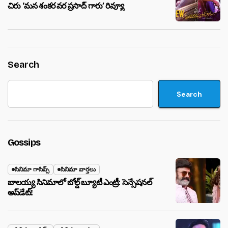
చిరు ‘మ‌న శంక‌ర వ‌ర ప్ర‌సాద్ గారు’ రివ్యూ
Search
Search
Gossips
సినిమా గాసిప్స్
సినిమా వార్తలు
బాలయ్య సినిమాలో బోల్డ్ బ్యూటీ ఎంట్రీ: సెన్సేషనల్
అప్‌డేట్!