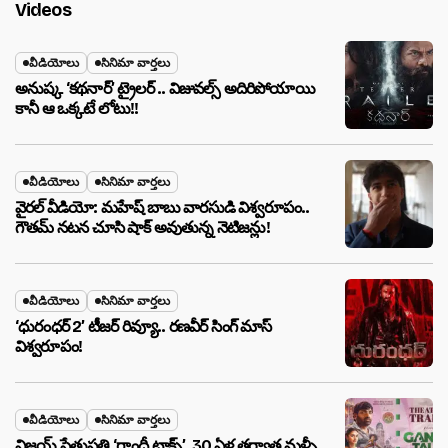
Videos
వీడియోలు
సినిమా వార్తలు
అనుష్క ‘కథనార్’ ట్రైలర్ .. విజువల్స్ అదిరిపోయాయి
కానీ ఆ ఒక్కటే లోటు!!
వీడియోలు
సినిమా వార్తలు
వైరల్ వీడియో: మహేష్ బాబు వారసుడి విశ్వరూపం..
గౌతమ్ నటన చూసి షాక్ అవుతున్న నెటిజన్లు!
వీడియోలు
సినిమా వార్తలు
‘ధురంధర్ 2’ టీజర్ రివ్యూ.. రణవీర్ సింగ్ మాస్
విశ్వరూపం!
వీడియోలు
సినిమా వార్తలు
విజయ్ సేతుపతి ‘గాంధీ టాక్స్’ ,30 ఏళ్ల తర్వాత మళ్ళీ