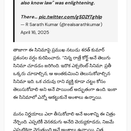
also know law" was enlightening.
There…
pic.twitter.com/gSDZfTghlp
— R Sarath Kumar (@realsarathkumar)
April 16, 2025
తాజాగా ఈ సినిమాపై ప్రముఖ నటుడు శరత్ కుమార్
ప్రశంసల వర్షం కురిపించారు. “నిన్న రాత్రే కోర్ట్ అనే తెలుగు
సినిమా చూడడం జరిగింది. ఇదొక ఎక్సలెంట్ సినిమా. ప్రతీ
ఒక్కరు చూడాల్సిన, ఆ అంతకుమించి తెలుసుకోవాల్సిన
సినిమా ఇది. ఒక చదువు రాని వ్యక్తి కూడా చట్టం కోసం
తెలుసుకోవాలి అని అనే పాయింట్ అద్భుతంగా ఉంది. ఇంకా
ఈ సినిమాలో ఎన్నో ఆకట్టుకునే అంశాలు ఉన్నాయి.
మనం నిర్ణయాలు ఎలా తీసుకోవాలి అనే అంశాన్ని ఈ చిత్రం
నేర్పింది. ఎప్పటికీ వెనకడుగు అనేది వెయ్యకూడదు, నిజమే
ఎప్పటికైనా నెగ్గుతుంది అనే అంశాలు ఉన్నాయి. చిత్ర