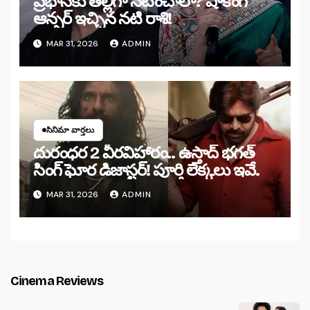
ప్రభాస్‌కు తల్లిగా నటించాలా? షాకింగ్
ఆన్సర్ ఇచ్చిన నటి రాశి!
MAR 31, 2026
ADMIN
సినిమా వార్తలు
దురంధర 2 వీరవిహారం.. ఉస్తాద్ భగత్
సింగ్ ఘోర డిజాస్టర్! పూర్తి లెక్కలు ఇవే.
MAR 31, 2026
ADMIN
Cinema Reviews