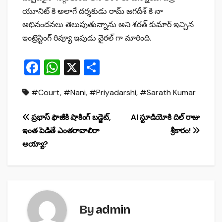
యూనిట్ కి అలాగే దర్శకుడు రామ్ జగదీశ్ కి నా
అభినందనలు తెలుపుతున్నాను అని శరత్ కుమార్ ఇచ్చిన
ఇంట్రెస్టింగ్ రివ్యూ ఇపుడు వైరల్ గా మారింది.
F
W
X
S
a
h
h
#Court
,
#Nani
,
#Priyadarshi
,
#Sarath Kumar
c
at
ar
e
s
e
Post
ప్రభాస్ ఫౌజీకి షాకింగ్ బడ్జెట్,
AI స్టూడియోకి దిల్ రాజు
b
A
ఇంత పెడితే ఎంతరావాలిరా
శ్రీకారం!
navigation
o
p
అయ్యా?
o
p
k
By
admin