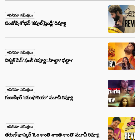
సినిమా సమీక్షలు
సంతోష్ శోభన్ ‘కపుల్ ఫ్రెండ్లీ’ రివ్యూ
సినిమా సమీక్షలు
విశ్వక్ సేన్ ‘ఫంకీ’ రివ్యూ : హిట్టా? ఫట్టా?
సినిమా సమీక్షలు
గుణశేఖర్ ‘యుఫోరియా’ మూవీ రివ్యూ
సినిమా సమీక్షలు
తరుణ్ భాస్కర్ ‘ఓం శాంతి శాంతి శాంతి’ మూవీ రివ్యూ