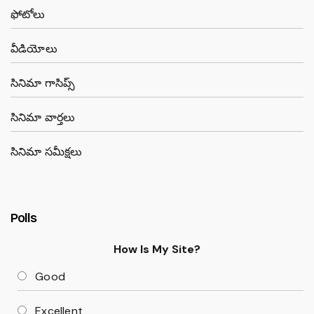
ఫోటోలు
వీడియోలు
సినిమా గాసిప్స్
సినిమా వార్తలు
సినిమా సమీక్షలు
Polls
How Is My Site?
Good
Excellent