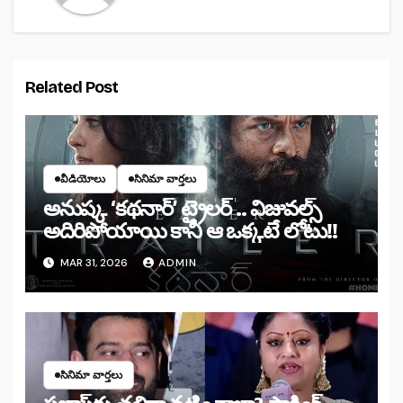
Related Post
వీడియోలు
సినిమా వార్తలు
అనుష్క ‘కథనార్’ ట్రైలర్ .. విజువల్స్
అదిరిపోయాయి కానీ ఆ ఒక్కటే లోటు!!
MAR 31, 2026
ADMIN
సినిమా వార్తలు