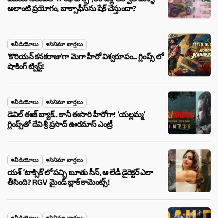
అలాంటి ప్రయోగం, బాక్సాఫీస్‌ను షేక్ చేస్తుందా?
వీడియోలు
సినిమా వార్తలు
‘కొరియన్ కనకరాజు’గా మెగా హీరో విశ్వరూపం.. గ్లింప్స్ లో
షాకింగ్ ట్విస్ట్!
వీడియోలు
సినిమా వార్తలు
డెవిల్ ఈజ్ బ్యాక్.. కానీ ఈసారి హీరోగా! ‘యల్లమ్మ’
గ్లింప్స్‌తో దేవి శ్రీ ప్రసాద్ ఊరమాస్ ఎంట్రీ
వీడియోలు
సినిమా వార్తలు
యశ్ ‘టాక్సిక్’లో పచ్చి బూతు సీన్, ఆ లేడీ డైరెక్టర్ ఎలా
తీసింది? RGV మైండ్ బ్లాక్ కామెంట్స్!
వీడియోలు
సినిమా వార్తలు