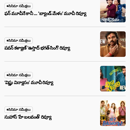
సినిమా సమీక్షలు
ఫన్ మూవీనే కానీ … ‘బ్యాండ్‌ మేళం’ మూవీ రివ్యూ
సినిమా సమీక్షలు
పవన్ కళ్యాణ్ ‘ఉస్తాద్ భ‌గ‌త్ సింగ్’ రివ్యూ
సినిమా సమీక్షలు
‘విష్ణు విన్యాసం’ మూవీ రివ్యూ
సినిమా సమీక్షలు
సుహాస్ ‘హే బలవంత్’ రివ్యూ