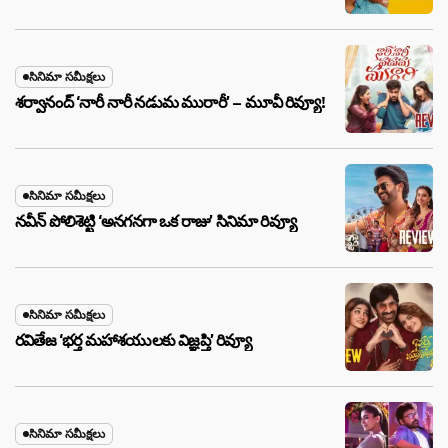
సినిమా సమీక్షలు
శర్వానంద్ ‘నారీ నారీ నడుమ మురారీ’ – మూవీ రివ్యూ!
సినిమా సమీక్షలు
నవీన్ పోలిశెట్టి ‘అనగనగా ఒక రాజు’ సినిమా రివ్యూ
సినిమా సమీక్షలు
రవితేజ ‘భర్త మహాశయులకు విజ్ఞప్తి’ రివ్యూ
సినిమా సమీక్షలు