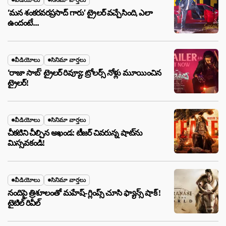
‘మన శంకరవరప్రసాద్ గారు’ ట్రైలర్ వచ్చేసింది, ఎలా
ఉందంటే…
వీడియోలు
సినిమా వార్తలు
‘రాజా సాబ్’ ట్రైలర్ రివ్యూ: ట్రోలర్స్ నోళ్లు మూయించిన
ట్రైలర్!
వీడియోలు
సినిమా వార్తలు
చీకటిని చీల్చిన అఖండ: టీజర్ చివరున్న షాట్‌ను
మిస్సవకండి!
వీడియోలు
సినిమా వార్తలు
నందిపై త్రిశూలంతో మహేష్-గ్లింప్స్ చూసి ఫ్యాన్స్ షాక్ !
టైటిల్ రివీల్