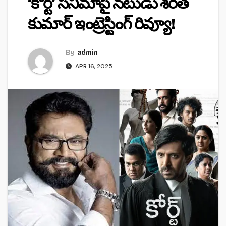
‘కోర్ట్’ సినిమాపై నటుడు శరత్
కుమార్ ఇంట్రెస్టింగ్ రివ్యూ!
By
admin
APR 16, 2025