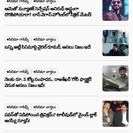
సినిమా గాసిప్స్
సినిమా వార్తలు
ఆమెతో మ్యూజిక్ సెన్సేషన్ అనిరుధ్ అడ్డంగా
దొరికిపోయారా? లాస్ వెగాస్ హోటల్‌లో సీక్రెట్ మేటర్!
సినిమా గాసిప్స్
సినిమా వార్తలు
బన్ని,అట్లీ సినిమాపై వైరల్ రూమర్, అసలు నిజం ఇదే
సినిమా గాసిప్స్
సినిమా వార్తలు
నెలకు రూ. 3 కోట్ల సంపాదన.. రాజశేఖర్ ‘గోలీ ఫ్యాక్టరీ’
వెనుక అసలు నిజం ఇదీ!
సినిమా గాసిప్స్
సినిమా వార్తలు
పవన్‌తో విడిపోయిన త్రివిక్రమ్? టాలీవుడ్‌లో మైండ్ బ్లాక్
అయ్యే న్యూస్!