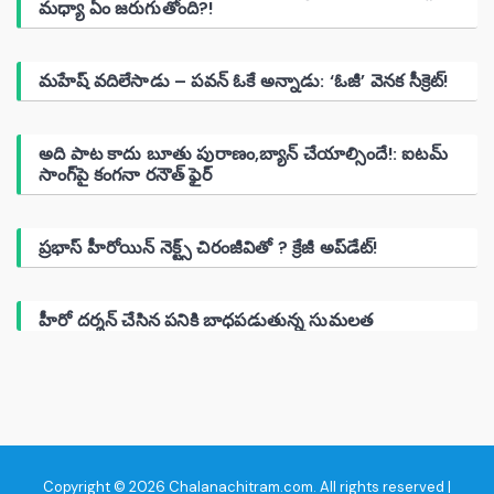
మధ్యా ఏం జరుగుతోంది?!
మహేష్ వదిలేసాడు – పవన్ ఓకే అన్నాడు: ‘ఓజీ’ వెనక సీక్రెట్!
అది పాట కాదు బూతు పురాణం,బ్యాన్ చేయాల్సిందే!: ఐటమ్
సాంగ్‌పై కంగనా రనౌత్ ఫైర్
ప్రభాస్ హీరోయిన్ నెక్ట్స్ చిరంజీవితో ? క్రేజీ అప్‌డేట్!
హీరో దర్శన్ చేసిన పనికి బాధపడుతున్న సుమలత
Copyright © 2026 Chalanachitram.com. All rights reserved |