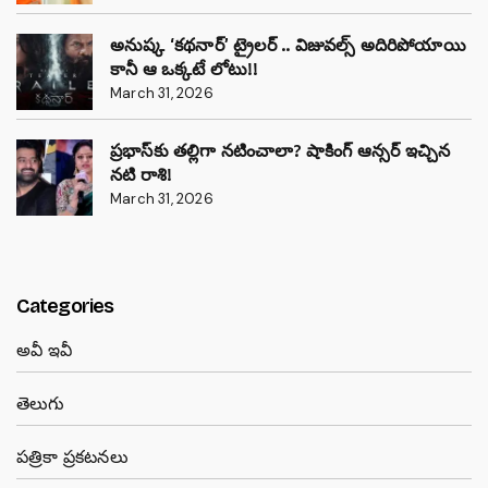
అనుష్క ‘కథనార్’ ట్రైలర్ .. విజువల్స్ అదిరిపోయాయి
కానీ ఆ ఒక్కటే లోటు!!
March 31, 2026
ప్రభాస్‌కు తల్లిగా నటించాలా? షాకింగ్ ఆన్సర్ ఇచ్చిన
నటి రాశి!
March 31, 2026
Categories
అవీ ఇవీ
తెలుగు
పత్రికా ప్రకటనలు