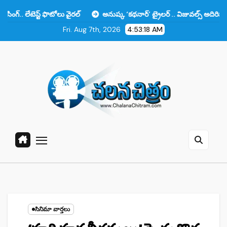
Skip
్ ఫొటోలు వైరల్
అనుష్క ‘కథనార్’ ట్రైలర్ .. విజువల్స్ అదిరిపోయాయి కానీ ఆ ఒ
to
Fri. Aug 7th, 2026
4:53:19 AM
content
సినిమా వార్తలు