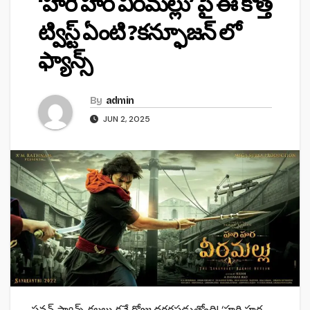
‘హరి హర వీరమల్లు’ పై ఈ కొత్త
ట్విస్ట్ ఏంటి ?కన్ఫూజన్ లో
ఫ్యాన్స్
By
admin
JUN 2, 2025
పవన్ ఫ్యాన్స్ కలలు కనే రోజు దగ్గరపడుతోంది! ‘హరి హర