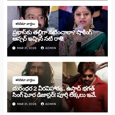
సినిమా వార్తలు
ప్రభాస్‌కు తల్లిగా నటించాలా? షాకింగ్
ఆన్సర్ ఇచ్చిన నటి రాశి!
MAR 31, 2026
ADMIN
సినిమా వార్తలు
దురంధర 2 వీరవిహారం.. ఉస్తాద్ భగత్
సింగ్ ఘోర డిజాస్టర్! పూర్తి లెక్కలు ఇవే.
MAR 31, 2026
ADMIN