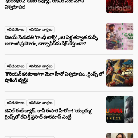
‘ధురంధర్ 2’ టీజర్ రివ్యూ.. రణవీర్ సింగ్ మాస్
విశ్వరూపం!
వీడియోలు
సినిమా వార్తలు
విజయ్ సేతుపతి ‘గాంధీ టాక్స్’ ,30 ఏళ్ల తర్వాత మళ్ళీ
అలాంటి ప్రయోగం, బాక్సాఫీస్‌ను షేక్ చేస్తుందా?
వీడియోలు
సినిమా వార్తలు
‘కొరియన్ కనకరాజు’గా మెగా హీరో విశ్వరూపం.. గ్లింప్స్ లో
షాకింగ్ ట్విస్ట్!
వీడియోలు
సినిమా వార్తలు
డెవిల్ ఈజ్ బ్యాక్.. కానీ ఈసారి హీరోగా! ‘యల్లమ్మ’
గ్లింప్స్‌తో దేవి శ్రీ ప్రసాద్ ఊరమాస్ ఎంట్రీ