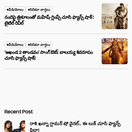
వీడియోలు
సినిమా వార్తలు
నందిపై త్రిశూలంతో మహేష్-గ్లింప్స్ చూసి ఫ్యాన్స్ షాక్ !
టైటిల్ రివీల్
వీడియోలు
సినిమా వార్తలు
‘అఖండ 2 తాండవం’ సాంగ్ ఔట్: బాలయ్య శివరూపం
చూసి ఫ్యాన్స్ షాక్!
Recent Post
రాశి ఖన్నా గ్లామర్ షో వైరల్.. ఈ లుక్ చూసి ఫ్యాన్స్
ఫిదా!