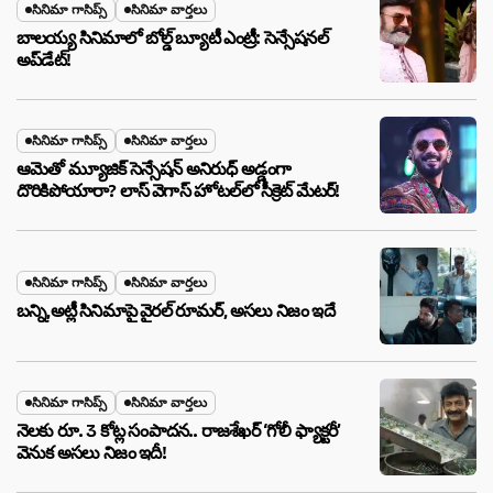
సినిమా గాసిప్స్
సినిమా వార్తలు
బాలయ్య సినిమాలో బోల్డ్ బ్యూటీ ఎంట్రీ: సెన్సేషనల్
అప్‌డేట్!
సినిమా గాసిప్స్
సినిమా వార్తలు
ఆమెతో మ్యూజిక్ సెన్సేషన్ అనిరుధ్ అడ్డంగా
దొరికిపోయారా? లాస్ వెగాస్ హోటల్‌లో సీక్రెట్ మేటర్!
సినిమా గాసిప్స్
సినిమా వార్తలు
బన్ని,అట్లీ సినిమాపై వైరల్ రూమర్, అసలు నిజం ఇదే
సినిమా గాసిప్స్
సినిమా వార్తలు
నెలకు రూ. 3 కోట్ల సంపాదన.. రాజశేఖర్ ‘గోలీ ఫ్యాక్టరీ’
వెనుక అసలు నిజం ఇదీ!