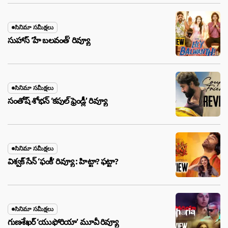
సినిమా సమీక్షలు
సుహాస్ ‘హే బలవంత్’ రివ్యూ
సినిమా సమీక్షలు
సంతోష్ శోభన్ ‘కపుల్ ఫ్రెండ్లీ’ రివ్యూ
సినిమా సమీక్షలు
విశ్వక్ సేన్ ‘ఫంకీ’ రివ్యూ : హిట్టా? ఫట్టా?
సినిమా సమీక్షలు
గుణశేఖర్ ‘యుఫోరియా’ మూవీ రివ్యూ