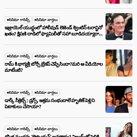
సినిమా గాసిప్స్
సినిమా వార్తలు
ఇజ్రాయెల్ యుద్ధంలో హాలీవుడ్ లెజెండ్ క్వెంటిన్ టరాన్టినో
ఖతం? క్షిపణి దాడిలో ఫ్యామిలీతో సహా బూడిదయ్యారా?
అసలు నిజం ఇదీ!
సినిమా గాసిప్స్
సినిమా వార్తలు
రామ్ కి భాగ్యశ్రీ బోర్సే బ్రేకప్ చెప్పేసిందా?మరి ఆ వీడియోల
మాటేంటి?
సినిమా గాసిప్స్
సినిమా వార్తలు
డార్క్ సీక్రెట్స్ : డ్రగ్స్, అక్రమ సంభందాలే హృతిక్ పెళ్లిని
పెటాకులు చేసాయా?
సినిమా గాసిప్స్
సినిమా వార్తలు
రష్మిక మందన్న ‘లెజ్బియన్’ అవతారం? విజయ్‌తో పెళ్లికి