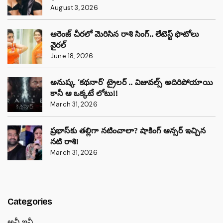
August 3, 2026
ఆరెంజ్ చీరలో మెరిసిన రాశి సింగ్.. లేటెస్ట్ ఫొటోలు
వైరల్
June 18, 2026
అనుష్క ‘కథనార్’ ట్రైలర్ .. విజువల్స్ అదిరిపోయాయి
కానీ ఆ ఒక్కటే లోటు!!
March 31, 2026
ప్రభాస్‌కు తల్లిగా నటించాలా? షాకింగ్ ఆన్సర్ ఇచ్చిన
నటి రాశి!
March 31, 2026
Categories
అవీ ఇవీ