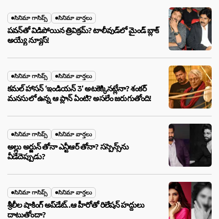
సినిమా గాసిప్స్
సినిమా వార్తలు
పవన్‌తో విడిపోయిన త్రివిక్రమ్? టాలీవుడ్‌లో మైండ్ బ్లాక్
అయ్యే న్యూస్!
సినిమా గాసిప్స్
సినిమా వార్తలు
కమల్ హాసన్ ‘ఇండియన్ 3’ అటకెక్కినట్లేనా? శంకర్
మనసులో ఉన్న ఆ ప్లాన్ ఏంటి? అసలేం జరుగుతోంది!
సినిమా గాసిప్స్
సినిమా వార్తలు
అల్లు అర్జున్ తోనా ఎన్టీఆర్ తోనా? సస్పెన్స్‌ను
వీడేదెప్పుడు?
సినిమా గాసిప్స్
సినిమా వార్తలు
శ్రీలీల షాకింగ్ అప్‌డేట్..ఆ హీరోతో రిలేషన్ హద్దులు
దాటుతోందా?