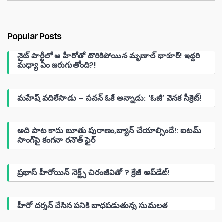
Popular Posts
నైట్ పార్టీలో ఆ హీరోతో దొరికిపోయిన మృణాల్ థాకూర్! ఇద్దరి
మధ్యా ఏం జరుగుతోంది?!
మహేష్ వదిలేసాడు – పవన్ ఓకే అన్నాడు: ‘ఓజీ’ వెనక సీక్రెట్!
అది పాట కాదు బూతు పురాణం,బ్యాన్ చేయాల్సిందే!: ఐటమ్
సాంగ్‌పై కంగనా రనౌత్ ఫైర్
ప్రభాస్ హీరోయిన్ నెక్ట్స్ చిరంజీవితో ? క్రేజీ అప్‌డేట్!
హీరో దర్శన్ చేసిన పనికి బాధపడుతున్న సుమలత