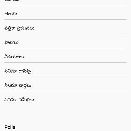
తెలుగు
పత్రికా ప్రకటనలు
ఫోటోలు
వీడియోలు
సినిమా గాసిప్స్
సినిమా వార్తలు
సినిమా సమీక్షలు
Polls