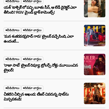
వీడియోలు
సినిమా వార్తలు
యశ్ ‘టాక్సిక్’లో పచ్చి బూతు సీన్, ఆ లేడీ డైరెక్టర్ ఎలా
తీసింది? RGV మైండ్ బ్లాక్ కామెంట్స్!
వీడియోలు
సినిమా వార్తలు
‘మన శంకరవరప్రసాద్ గారు’ ట్రైలర్ వచ్చేసింది, ఎలా
ఉందంటే…
వీడియోలు
సినిమా వార్తలు
‘రాజా సాబ్’ ట్రైలర్ రివ్యూ: ట్రోలర్స్ నోళ్లు మూయించిన
ట్రైలర్!
వీడియోలు
సినిమా వార్తలు
చీకటిని చీల్చిన అఖండ: టీజర్ చివరున్న షాట్‌ను
మిస్సవకండి!