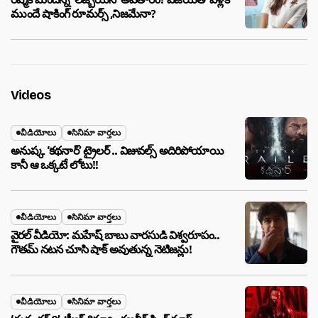
ముందే షాకింగ్ రూమర్స్ ,నిజమేనా?
Videos
వీడియోలు
సినిమా వార్తలు
అనుష్క ‘కథనార్’ ట్రైలర్ .. విజువల్స్ అదిరిపోయాయి
కానీ ఆ ఒక్కటే లోటు!!
వీడియోలు
సినిమా వార్తలు
వైరల్ వీడియో: మహేష్ బాబు వారసుడి విశ్వరూపం..
గౌతమ్ నటన చూసి షాక్ అవుతున్న నెటిజన్లు!
వీడియోలు
సినిమా వార్తలు