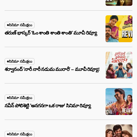
సినిమా సమీక్షలు
తరుణ్ భాస్కర్ ‘ఓం శాంతి శాంతి శాంతి’ మూవీ రివ్యూ
సినిమా సమీక్షలు
శర్వానంద్ ‘నారీ నారీ నడుమ మురారీ’ – మూవీ రివ్యూ!
సినిమా సమీక్షలు
నవీన్ పోలిశెట్టి ‘అనగనగా ఒక రాజు’ సినిమా రివ్యూ
సినిమా సమీక్షలు