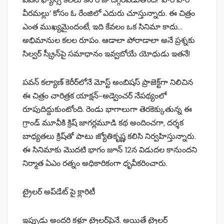
వీరమల్లు’ కోసం ఓ రేంజిలో ఎదురు చూస్తున్నారు. ఈ చిత్రం
ఎంత ముఖ్యమైందంటే, ఇది కేవలం ఒక సినిమా కాదు…
అభిమానుల కలల రూపం. ఆడాలా పోరాడాలా అనే ప్రశ్నకు
సిల్వర్ స్క్రీన్‌పై సమాధానం ఇవ్వబోయే యోధుడు ఇతనే!
పవన్ కల్యాణ్ కెరీర్‌లోనే మోస్ట్ అంబిషస్ ప్రాజెక్ట్‌గా నిలిచిన
ఈ చిత్రం చారిత్రక యాక్షన్-అడ్వెంచర్ నేపథ్యంలో
రూపుదిద్దుకుంటోంది. రెండు భాగాలుగా తెరకెక్కుతున్న ఈ
గ్రాండ్ మూవీకి క్రిష్ జాగర్లమూడి కథ అందించగా, దర్శక
బాధ్యతలు క్రిష్‌తో పాటు జ్యోతికృష్ణ కలిసి నిర్వహిస్తున్నారు.
ఈ సినిమాకు మొదటి భాగం జూన్ 12న విడుదల కానుందని
నిర్మాత ఏఎం రత్నం అధికారికంగా ధృవీకరించారు.
ట్రైలర్ అప్‌డేట్ పై క్లారిటీ
ఇప్పుడు అందరి కళ్లూ ట్రైలర్‌పైనే. అయితే ట్రైలర్