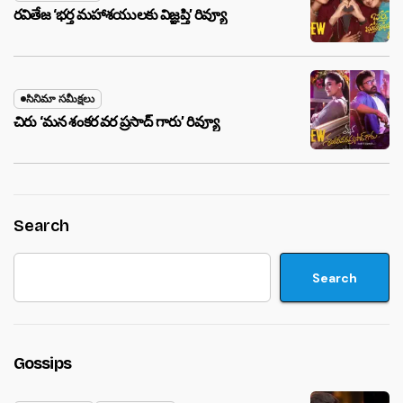
రవితేజ ‘భర్త మహాశయులకు విజ్ఞప్తి’ రివ్యూ
సినిమా సమీక్షలు
చిరు ‘మ‌న శంక‌ర వ‌ర ప్ర‌సాద్ గారు’ రివ్యూ
Search
Search
Gossips