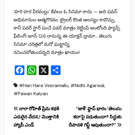
‘హరి హర వీరమల్లు’ కేవలం ఓ సినిమా కాదు — అది పవన్
అభిమానుల ఆత్మగౌరవం. ట్రైలర్ కొంత ఆలస్యం కావొచ్చు,
కానీ పవర్ స్టార్ పంచే పవర్ మాత్రం రెట్టింపే అంటోంది ఫ్యాన్స్
ఫీలింగ్! జూన్ 12న రానున్న ఈ యాక్షన్ డ్రామా… తెలుగు
సినిమా చరిత్రలో మరో ఘట్టాన్ని
రచించబోతుందన్నది మాత్రం ఖాయం!
F
W
X
S
a
h
h
#Hari Hara Veeramallu
,
#Nidhi Agarwal
,
c
at
ar
#Pawan Kalyan
e
s
e
b
A
Post
నారా రోహిత్ ప్రేమ కథకి
‘‘జాక్’ ఫ్లాప్ భారం ‘తెలుసు
o
p
ఎదురైన వేదన,! మొత్తానికి
కదా’పై పడుతుందా? సిద్ధుకు
navigation
o
p
హ్యాపీ ఎండ్
దీపావళి గిఫ్ట్ అవుతుందా?’’