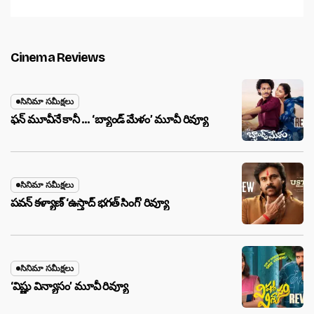
Cinema Reviews
సినిమా సమీక్షలు
ఫన్ మూవీనే కానీ … ‘బ్యాండ్‌ మేళం’ మూవీ రివ్యూ
సినిమా సమీక్షలు
పవన్ కళ్యాణ్ ‘ఉస్తాద్ భ‌గ‌త్ సింగ్’ రివ్యూ
సినిమా సమీక్షలు
‘విష్ణు విన్యాసం’ మూవీ రివ్యూ