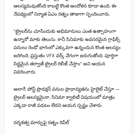
ఆలస్యమవుతోంది కాబట్టి కొంత ఆందోళన కూడా ఉంది. ఈ
నేపథ్యంలో నిర్మాత ఏఎం రత్నం తాజాగా స్పందించారు.
“ట్రైలర్‌ను చూసేందుకు అభిమానులు ఎంత ఉత్సాహంగా
ఉన్నారో మాకు తెలుసు. కానీ సినిమాకు అవసరమైన గ్రాఫిక్స్
పనులు రెండో భాగంలో ఎక్కువగా ఉన్నందున కొంత ఆలస్యం
జరిగింది. ప్రస్తుతం VFX వర్క్ వేగంగా జరుగుతోంది. పూర్తిగా
సిద్ధమైన తర్వాతే ట్రైలర్ రిలీజ్ చేస్తాం” అని ఆయన
వివరించారు.
అలాగే, పోస్ట్ ప్రొడక్షన్ పనుల ప్రాధాన్యతను హైలైట్ చేస్తూ —
ట్రైలర్ ఆలస్యమైనా, సినిమా క్వాలిటీ విషయంలో మాత్రం
ఎక్కడా రాజీ పడటం లేదని ఆయన స్పష్టం చేశారు.
దర్శకత్వ మార్పుపై రత్నం రివీల్