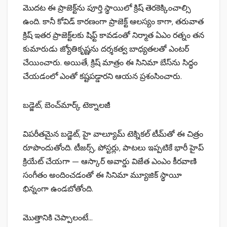
మొదట ఈ ప్రాజెక్ట్‌ను పూర్తి స్థాయిలో క్రిష్ తెరకెక్కించాల్సి
ఉంది. కానీ కోవిడ్ కారణంగా ప్రాజెక్ట్ ఆలస్యం కాగా, తరువాత
క్రిష్ ఇతర ప్రాజెక్ట్‌లకు షిఫ్ట్ కావడంతో నిర్మాత ఏఎం రత్నం తన
కుమారుడు జ్యోతికృష్ణను దర్శకత్వ బాధ్యతలతో ఎంటర్
చేయించారు. అయితే, క్రిష్ మాత్రం ఈ సినిమా బేస్‌ను సిద్ధం
చేయడంలో ఎంతో కష్టపడ్డారని ఆయన ప్రశంసించారు.
బడ్జెట్, బెంచ్‌మార్క్ టెక్నాలజీ
విపరీతమైన బడ్జెట్, హై వాల్యూమ్ టెక్నికల్ టీమ్‌తో ఈ చిత్రం
రూపొందుతోంది. టీజర్స్, పోస్టర్లు, పాటలు ఇప్పటికే భారీ హైప్
క్రియేట్ చేయగా — ఆస్కార్ అవార్డు విజేత ఎంఎం కీరవాణి
సంగీతం అందించడంతో ఈ సినిమా మ్యూజిక్ స్థాయీ
భిన్నంగా ఉండబోతోంది.
మొత్తానికి చెప్పాలంటే…