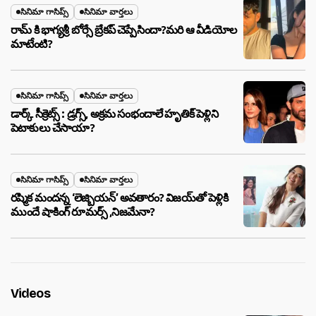
సినిమా గాసిప్స్
సినిమా వార్తలు
రామ్ కి భాగ్యశ్రీ బోర్సే బ్రేకప్ చెప్పేసిందా?మరి ఆ వీడియోల
మాటేంటి?
సినిమా గాసిప్స్
సినిమా వార్తలు
డార్క్ సీక్రెట్స్ : డ్రగ్స్, అక్రమ సంభందాలే హృతిక్ పెళ్లిని
పెటాకులు చేసాయా?
సినిమా గాసిప్స్
సినిమా వార్తలు
రష్మిక మందన్న ‘లెజ్బియన్’ అవతారం? విజయ్‌తో పెళ్లికి
ముందే షాకింగ్ రూమర్స్ ,నిజమేనా?
Videos