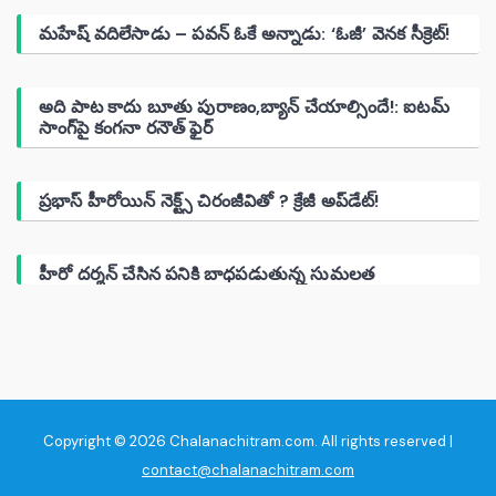
మహేష్ వదిలేసాడు – పవన్ ఓకే అన్నాడు: ‘ఓజీ’ వెనక సీక్రెట్!
అది పాట కాదు బూతు పురాణం,బ్యాన్ చేయాల్సిందే!: ఐటమ్
సాంగ్‌పై కంగనా రనౌత్ ఫైర్
ప్రభాస్ హీరోయిన్ నెక్ట్స్ చిరంజీవితో ? క్రేజీ అప్‌డేట్!
హీరో దర్శన్ చేసిన పనికి బాధపడుతున్న సుమలత
Copyright © 2026 Chalanachitram.com. All rights reserved |
contact@chalanachitram.com