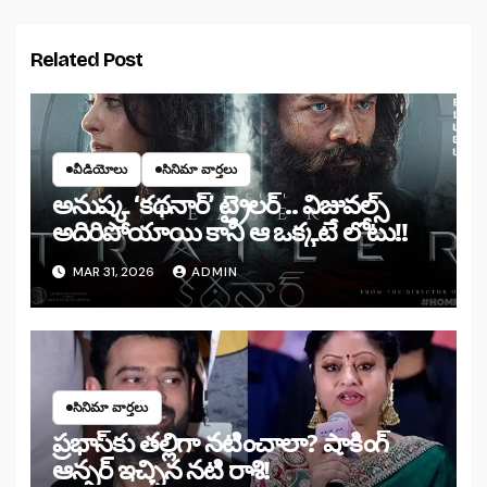
Related Post
వీడియోలు
సినిమా వార్తలు
అనుష్క ‘కథనార్’ ట్రైలర్ .. విజువల్స్
అదిరిపోయాయి కానీ ఆ ఒక్కటే లోటు!!
MAR 31, 2026
ADMIN
సినిమా వార్తలు
ప్రభాస్‌కు తల్లిగా నటించాలా? షాకింగ్
ఆన్సర్ ఇచ్చిన నటి రాశి!