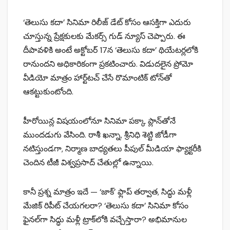
‘తెలుసు క‌దా’ సినిమా రిలీజ్ డేట్ కోసం ఆసక్తిగా ఎదురు
చూస్తున్న ప్రేక్షకులకు మేకర్స్ గుడ్ న్యూస్ చెప్పారు. ఈ
దీపావళికి అంటే అక్టోబర్ 17న ‘తెలుసు కదా’ థియేటర్లలోకి
రానుందని అధికారికంగా ప్రకటించారు. విడుదలైన ప్రోమో
వీడియో మాత్రం హార్ట్‌టచ్ చేసే రొమాంటిక్ టోన్‌తో
ఆకట్టుకుంటోంది.
హీరోయిన్ల విషయంలోనూ సినిమా పక్కా ప్లాన్‌తోనే
ముందడుగు వేసింది. రాశీ ఖన్నా, శ్రీనిధి శెట్టి జోడీగా
నటిస్తుండగా, నిర్మాణ బాధ్యతలు పీపుల్ మీడియా ఫ్యాక్టరీకి
చెందిన టీజీ విశ్వప్రసాద్ చేతుల్లో ఉన్నాయి.
కానీ ప్రశ్న మాత్రం ఇదే — ‘జాక్’ ఫ్లాప్ తర్వాత, సిద్ధు మళ్లీ
మేజిక్ రిపీట్ చేయగలరా? ‘తెలుసు కదా’ సినిమా కోసం
ఫైనల్‌గా సిద్ధు మళ్లీ ట్రాక్‌లోకి వచ్చేస్తారా? అభిమానుల