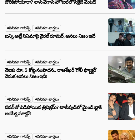
దొరికిపోయారా? లాస్ వెగాస్ హోటల్‌లో సీక్రెట్ మేటర్!
సినిమా గాసిప్స్
సినిమా వార్తలు
బన్ని,అట్లీ సినిమాపై వైరల్ రూమర్, అసలు నిజం ఇదే
సినిమా గాసిప్స్
సినిమా వార్తలు
నెలకు రూ. 3 కోట్ల సంపాదన.. రాజశేఖర్ ‘గోలీ ఫ్యాక్టరీ’
వెనుక అసలు నిజం ఇదీ!
సినిమా గాసిప్స్
సినిమా వార్తలు
పవన్‌తో విడిపోయిన త్రివిక్రమ్? టాలీవుడ్‌లో మైండ్ బ్లాక్
అయ్యే న్యూస్!
సినిమా గాసిప్స్
సినిమా వార్తలు