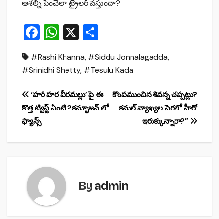
ఆశల్ని పెంచేలా ట్రైలర్ వస్తుందా?
F
W
X
S
a
h
h
#Rashi Khanna
,
#Siddu Jonnalagadda
,
c
at
ar
#Srinidhi Shetty
,
#Tesulu Kada
e
s
e
b
A
Post
‘హరి హర వీరమల్లు’ పై ఈ
కొంపముంచిన శివన్న చప్పట్లు?
o
p
కొత్త ట్విస్ట్ ఏంటి ?కన్ఫూజన్ లో
కమల్ వ్యాఖ్యల సెగలో హీరో
navigation
o
p
ఫ్యాన్స్
ఇరుక్కున్నారా?”
k
By
admin