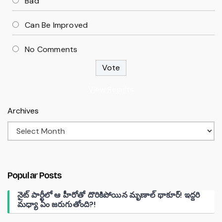
Bad
Can Be Improved
No Comments
View Results
Archives
Popular Posts
నైట్ పార్టీలో ఆ హీరోతో దొరికిపోయిన మృణాల్ థాకూర్! ఇద్దరి
మధ్యా ఏం జరుగుతోంది?!