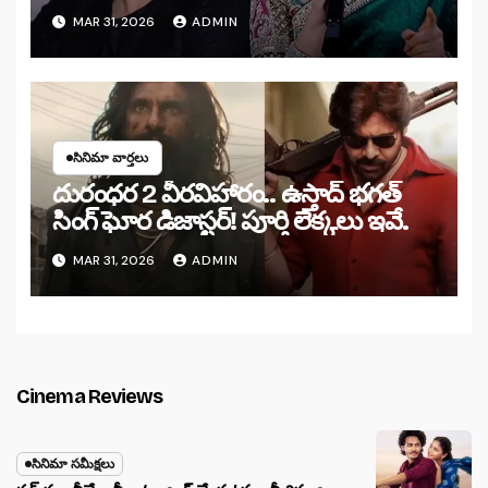
MAR 31, 2026
ADMIN
సినిమా వార్తలు
దురంధర 2 వీరవిహారం.. ఉస్తాద్ భగత్
సింగ్ ఘోర డిజాస్టర్! పూర్తి లెక్కలు ఇవే.
MAR 31, 2026
ADMIN
Cinema Reviews
సినిమా సమీక్షలు