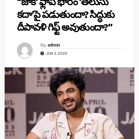
‘‘జాక్’ ఫ్లాప్ భారం ‘తెలుసు
కదా’పై పడుతుందా? సిద్ధుకు
దీపావళి గిఫ్ట్ అవుతుందా?’’
By
admin
JUN 2, 2025