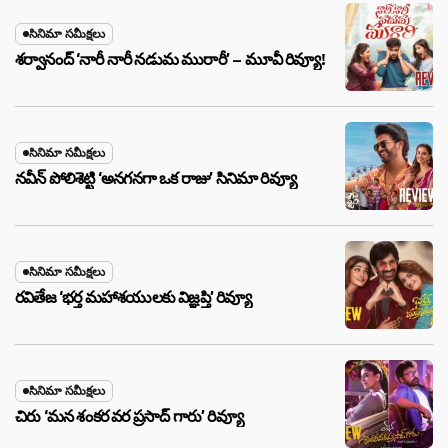
సినిమా సమీక్షలు
శర్వానంద్ ‘నారీ నారీ నడుమ మురారీ’ – మూవీ రివ్యూ!
సినిమా సమీక్షలు
నవీన్ పోలిశెట్టి ‘అనగనగా ఒక రాజు’ సినిమా రివ్యూ
సినిమా సమీక్షలు
రవితేజ ‘భర్త మహాశయులకు విజ్ఞప్తి’ రివ్యూ
సినిమా సమీక్షలు
చిరు ‘మ‌న శంక‌ర వ‌ర ప్ర‌సాద్ గారు’ రివ్యూ