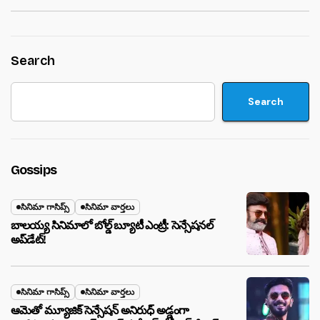
Search
Search
Gossips
సినిమా గాసిప్స్
సినిమా వార్తలు
బాలయ్య సినిమాలో బోల్డ్ బ్యూటీ ఎంట్రీ: సెన్సేషనల్
అప్‌డేట్!
సినిమా గాసిప్స్
సినిమా వార్తలు
ఆమెతో మ్యూజిక్ సెన్సేషన్ అనిరుధ్ అడ్డంగా