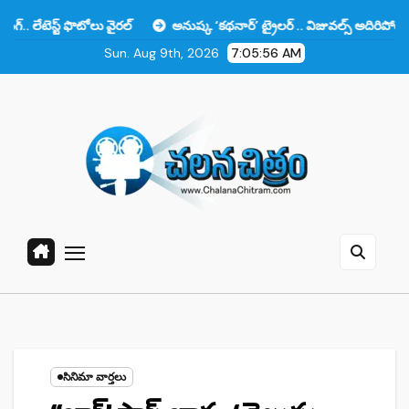
Skip
 ఫొటోలు వైరల్
అనుష్క ‘కథనార్’ ట్రైలర్ .. విజువల్స్ అదిరిపోయాయి కానీ ఆ ఒక
to
Sun. Aug 9th, 2026
7:05:57 AM
content
సినిమా వార్తలు