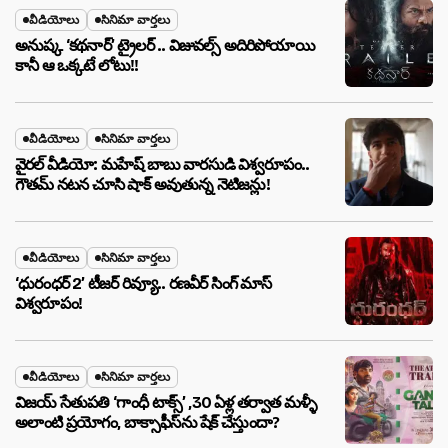
వీడియోలు
సినిమా వార్తలు
అనుష్క ‘కథనార్’ ట్రైలర్ .. విజువల్స్ అదిరిపోయాయి
కానీ ఆ ఒక్కటే లోటు!!
వీడియోలు
సినిమా వార్తలు
వైరల్ వీడియో: మహేష్ బాబు వారసుడి విశ్వరూపం..
గౌతమ్ నటన చూసి షాక్ అవుతున్న నెటిజన్లు!
వీడియోలు
సినిమా వార్తలు
‘ధురంధర్ 2’ టీజర్ రివ్యూ.. రణవీర్ సింగ్ మాస్
విశ్వరూపం!
వీడియోలు
సినిమా వార్తలు
విజయ్ సేతుపతి ‘గాంధీ టాక్స్’ ,30 ఏళ్ల తర్వాత మళ్ళీ
అలాంటి ప్రయోగం, బాక్సాఫీస్‌ను షేక్ చేస్తుందా?