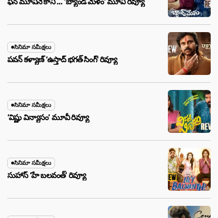
ఫన్ మూవీనే కానీ … ‘బ్యాండ్‌ మేళం’ మూవీ రివ్యూ
సినిమా సమీక్షలు
పవన్ కళ్యాణ్ ‘ఉస్తాద్ భ‌గ‌త్ సింగ్’ రివ్యూ
సినిమా సమీక్షలు
‘విష్ణు విన్యాసం’ మూవీ రివ్యూ
సినిమా సమీక్షలు
సుహాస్ ‘హే బలవంత్’ రివ్యూ