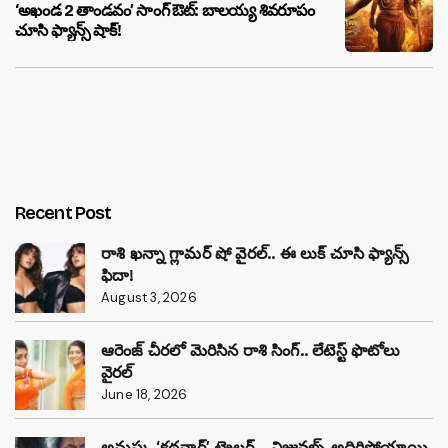
‘అఖండ 2 తాండవం’ సాంగ్ ఔట్: బాలయ్య శివరూపం
చూసి ఫ్యాన్స్ షాక్!
Recent Post
రాశి ఖన్నా గ్లామర్ షో వైరల్.. ఈ లుక్ చూసి ఫ్యాన్స్
ఫిదా!
August 3, 2026
ఆరెంజ్ చీరలో మెరిసిన రాశి సింగ్.. లేటెస్ట్ ఫొటోలు
వైరల్
June 18, 2026
అనుష్క ‘కథనార్’ ట్రైలర్ .. విజువల్స్ అదిరిపోయాయి