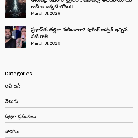
కానీ ఆ ఒక్కటే లోటు!!
March 31, 2026
ప్రభాస్‌కు తల్లిగా నటించాలా? షాకింగ్ ఆన్సర్ ఇచ్చిన
నటి రాశి!
March 31, 2026
Categories
అవీ ఇవీ
తెలుగు
పత్రికా ప్రకటనలు
ఫోటోలు