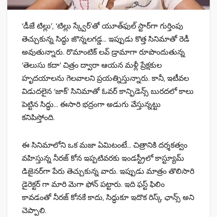
‘డీజే టిల్లు’, ‘టిల్లు స్క్వేర్’తో యూత్‌ఫుల్ స్టార్‌గా గుర్తింపు
తెచ్చుకున్న సిద్ధు జొన్నలగడ్డ… ఇప్పుడు కొత్త సినిమాతో రెడీ
అవుతున్నారు. రొమాంటిక్ లవ్ డ్రామాగా రూపొందుతున్న
‘తెలుసు క‌దా’ చిత్రం ద్వారా ఆయన మళ్లీ ప్రేక్షకుల
హృదయాలను గెలవాలని ప్రయత్నిస్తున్నారు. కానీ, ఇటీవల
విడుదలైన ‘జాక్’ సినిమాతో ఓవర్ కాన్ఫిడెన్స్ బురదలో కాలు
పెట్టిన సిద్ధు… ఈసారి భద్రంగా అడుగు వేస్తున్నట్టు
కనిపిస్తోంది.
ఈ సినిమాలోని ఒక మజా ఏమిటంటే… చిత్రానికి దర్శకత్వం
వహిస్తున్న నీరజ్ కోన ఇప్పటివరకు ఇండస్ట్రీలో కాస్ట్యూమ్
డిజైనర్‌గా పేరు తెచ్చుకున్న వారు. ఇప్పుడు మాత్రం తొలిసారి
డైరెక్టర్ గా మారి మెగా ఫోన్ పట్టారు. ఇది ఫస్ట్ ఫిలిం
కావడంతో నీరజ్ కోనకే కాదు, సిద్ధుకూ ఇదొక రిస్క్ ఛాన్స్‌ అని
చెప్పాలి.