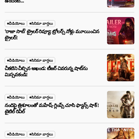
ఉందంటే…
వీడియోలు
సినిమా వార్తలు
‘రాజా సాబ్’ ట్రైలర్ రివ్యూ: ట్రోలర్స్ నోళ్లు మూయించిన
ట్రైలర్!
వీడియోలు
సినిమా వార్తలు
చీకటిని చీల్చిన అఖండ: టీజర్ చివరున్న షాట్‌ను
మిస్సవకండి!
వీడియోలు
సినిమా వార్తలు
నందిపై త్రిశూలంతో మహేష్-గ్లింప్స్ చూసి ఫ్యాన్స్ షాక్ !
టైటిల్ రివీల్
వీడియోలు
సినిమా వార్తలు