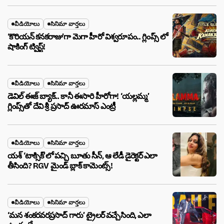
వీడియోలు
సినిమా వార్తలు
‘కొరియన్ కనకరాజు’గా మెగా హీరో విశ్వరూపం.. గ్లింప్స్ లో
షాకింగ్ ట్విస్ట్!
వీడియోలు
సినిమా వార్తలు
డెవిల్ ఈజ్ బ్యాక్.. కానీ ఈసారి హీరోగా! ‘యల్లమ్మ’
గ్లింప్స్‌తో దేవి శ్రీ ప్రసాద్ ఊరమాస్ ఎంట్రీ
వీడియోలు
సినిమా వార్తలు
యశ్ ‘టాక్సిక్’లో పచ్చి బూతు సీన్, ఆ లేడీ డైరెక్టర్ ఎలా
తీసింది? RGV మైండ్ బ్లాక్ కామెంట్స్!
వీడియోలు
సినిమా వార్తలు
‘మన శంకరవరప్రసాద్ గారు’ ట్రైలర్ వచ్చేసింది, ఎలా