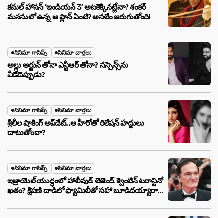
కమల్ హాసన్ ‘ఇండియన్ 3’ అటకెక్కినట్లేనా? శంకర్
మనసులో ఉన్న ఆ ప్లాన్ ఏంటి? అసలేం జరుగుతోంది!
సినిమా గాసిప్స్
సినిమా వార్తలు
అల్లు అర్జున్ తోనా ఎన్టీఆర్ తోనా? సస్పెన్స్‌ను
వీడేదెప్పుడు?
సినిమా గాసిప్స్
సినిమా వార్తలు
శ్రీలీల షాకింగ్ అప్‌డేట్..ఆ హీరోతో రిలేషన్ హద్దులు
దాటుతోందా?
సినిమా గాసిప్స్
సినిమా వార్తలు
ఇజ్రాయెల్ యుద్ధంలో హాలీవుడ్ లెజెండ్ క్వెంటిన్ టరాన్టినో
ఖతం? క్షిపణి దాడిలో ఫ్యామిలీతో సహా బూడిదయ్యారా?
అసలు నిజం ఇదీ!