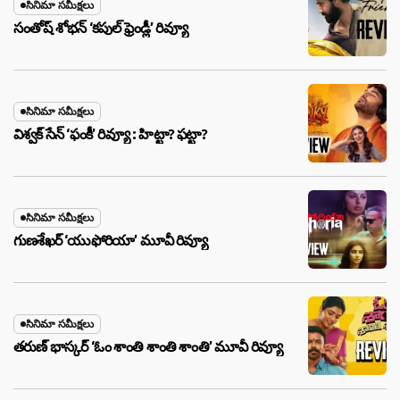
సినిమా సమీక్షలు
సంతోష్ శోభన్ ‘కపుల్ ఫ్రెండ్లీ’ రివ్యూ
సినిమా సమీక్షలు
విశ్వక్ సేన్ ‘ఫంకీ’ రివ్యూ : హిట్టా? ఫట్టా?
సినిమా సమీక్షలు
గుణశేఖర్ ‘యుఫోరియా’ మూవీ రివ్యూ
సినిమా సమీక్షలు
తరుణ్ భాస్కర్ ‘ఓం శాంతి శాంతి శాంతి’ మూవీ రివ్యూ