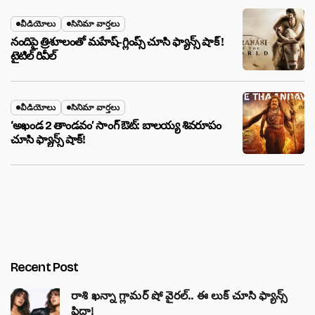
వీడియోలు
సినిమా వార్తలు
నందిపై త్రిశూలంతో మహేష్-గ్లింప్స్ చూసి ఫ్యాన్స్ షాక్ !
టైటిల్ రివీల్
వీడియోలు
సినిమా వార్తలు
‘అఖండ 2 తాండవం’ సాంగ్ ఔట్: బాలయ్య శివరూపం
చూసి ఫ్యాన్స్ షాక్!
Recent Post
రాశి ఖన్నా గ్లామర్ షో వైరల్.. ఈ లుక్ చూసి ఫ్యాన్స్
ఫిదా!