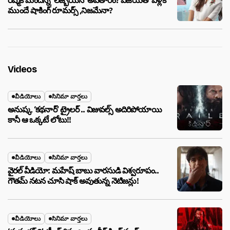
రష్మిక మందన్న ‘లెజ్బియన్’ అవతారం? విజయ్‌తో పెళ్లికి
ముందే షాకింగ్ రూమర్స్ ,నిజమేనా?
Videos
వీడియోలు
సినిమా వార్తలు
అనుష్క ‘కథనార్’ ట్రైలర్ .. విజువల్స్ అదిరిపోయాయి
కానీ ఆ ఒక్కటే లోటు!!
వీడియోలు
సినిమా వార్తలు
వైరల్ వీడియో: మహేష్ బాబు వారసుడి విశ్వరూపం..
గౌతమ్ నటన చూసి షాక్ అవుతున్న నెటిజన్లు!
వీడియోలు
సినిమా వార్తలు