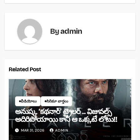
k
By
admin
Related Post
వీడియోలు
సినిమా వార్తలు
అనుష్క ‘కథనార్’ ట్రైలర్ .. విజువల్స్
అదిరిపోయాయి కానీ ఆ ఒక్కటే లోటు!!
MAR 31, 2026
ADMIN