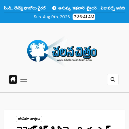
Skip
్ ఫొటోలు వైరల్
అనుష్క ‘కథనార్’ ట్రైలర్ .. విజువల్స్ అదిరిపోయాయి కానీ ఆ ఒ
to
Sun. Aug 9th, 2026
7:36:42 AM
content
సినిమా వార్తలు