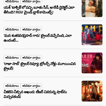
వీడియోలు
సినిమా వార్తలు
యశ్ ‘టాక్సిక్’లో పచ్చి బూతు సీన్, ఆ లేడీ డైరెక్టర్ ఎలా
తీసింది? RGV మైండ్ బ్లాక్ కామెంట్స్!
వీడియోలు
సినిమా వార్తలు
‘మన శంకరవరప్రసాద్ గారు’ ట్రైలర్ వచ్చేసింది, ఎలా
ఉందంటే…
వీడియోలు
సినిమా వార్తలు
‘రాజా సాబ్’ ట్రైలర్ రివ్యూ: ట్రోలర్స్ నోళ్లు మూయించిన
ట్రైలర్!
వీడియోలు
సినిమా వార్తలు
చీకటిని చీల్చిన అఖండ: టీజర్ చివరున్న షాట్‌ను
మిస్సవకండి!