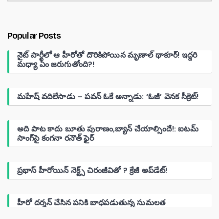
Popular Posts
నైట్ పార్టీలో ఆ హీరోతో దొరికిపోయిన మృణాల్ థాకూర్! ఇద్దరి
మధ్యా ఏం జరుగుతోంది?!
మహేష్ వదిలేసాడు – పవన్ ఓకే అన్నాడు: ‘ఓజీ’ వెనక సీక్రెట్!
అది పాట కాదు బూతు పురాణం,బ్యాన్ చేయాల్సిందే!: ఐటమ్
సాంగ్‌పై కంగనా రనౌత్ ఫైర్
ప్రభాస్ హీరోయిన్ నెక్ట్స్ చిరంజీవితో ? క్రేజీ అప్‌డేట్!
హీరో దర్శన్ చేసిన పనికి బాధపడుతున్న సుమలత