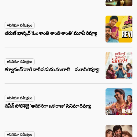
సినిమా సమీక్షలు
తరుణ్ భాస్కర్ ‘ఓం శాంతి శాంతి శాంతి’ మూవీ రివ్యూ
సినిమా సమీక్షలు
శర్వానంద్ ‘నారీ నారీ నడుమ మురారీ’ – మూవీ రివ్యూ!
సినిమా సమీక్షలు
నవీన్ పోలిశెట్టి ‘అనగనగా ఒక రాజు’ సినిమా రివ్యూ
సినిమా సమీక్షలు