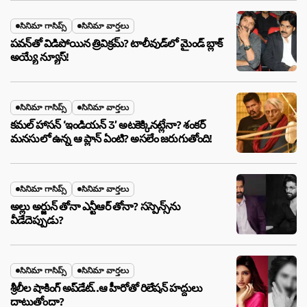
సినిమా గాసిప్స్
సినిమా వార్తలు
పవన్‌తో విడిపోయిన త్రివిక్రమ్? టాలీవుడ్‌లో మైండ్ బ్లాక్
అయ్యే న్యూస్!
సినిమా గాసిప్స్
సినిమా వార్తలు
కమల్ హాసన్ ‘ఇండియన్ 3’ అటకెక్కినట్లేనా? శంకర్
మనసులో ఉన్న ఆ ప్లాన్ ఏంటి? అసలేం జరుగుతోంది!
సినిమా గాసిప్స్
సినిమా వార్తలు
అల్లు అర్జున్ తోనా ఎన్టీఆర్ తోనా? సస్పెన్స్‌ను
వీడేదెప్పుడు?
సినిమా గాసిప్స్
సినిమా వార్తలు
శ్రీలీల షాకింగ్ అప్‌డేట్..ఆ హీరోతో రిలేషన్ హద్దులు
దాటుతోందా?