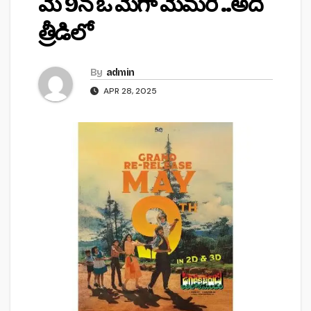
మే 9న ఓ మెగా మెమరీ ..అదీ
త్రీడిలో
By
admin
APR 28, 2025