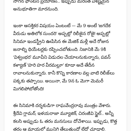
సాగిన ఫాంటసీ ప్రయాణం… ఇప్పుడు మరింత విశిష్టమైన
అనుభూతిగా మారనుంది.
ఇంకా ఆసక్తికర విషయం ఏంటంటే — మే 9 అంటే ‘జగదేక
వీరుడు అతిలోక సుందరి’ అప్పట్లో రిలీజైన రోజై! అప్పట్లో
సినిమా ఇండస్ట్రీని ఊపేసిన ఈ మేజిక్ మళ్లీ అదే రోజున
జనాల్ని థియేటర్లకు రప్పించబోతుంది. నిజానికి మే 9కి
‘విశ్వంభర’ మూవీని విడుదల చేయాలనుకున్నారు, పవన్
కళ్యాణ్ ‘హరి హర వీరమల్లూ’ కూడా అదే తేదీన
రావాలనుకున్నారు. కానీ కొన్ని కారణాల వల్ల వాటి రిలీజ్‌లు
పక్కకు తప్పాయి. అయినా, మే 9న ఓ మెగా మెమరీ
మిగలిపోబోతోంది!
ఈ సినిమాకి దర్శకుడిగా రాఘవేంద్రరావు మంత్రం వేశారు.
శ్రీదేవి గ్లామర్, ఇళయరాజా మ్యూజిక్, చిరంజీవి స్టైల్… అన్నీ
కలసి అప్పుడు ఓ తరం మనసులు దోచేశాయి. ఇప్పుడు, కొత్త
తరం ఆ మాయలో మునిగి తేలుతుందో లేదో చూడాలి.