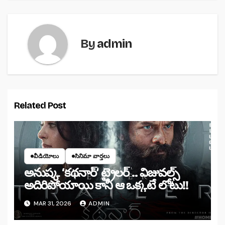
By
admin
Related Post
వీడియోలు
సినిమా వార్తలు
అనుష్క ‘కథనార్’ ట్రైలర్ .. విజువల్స్
అదిరిపోయాయి కానీ ఆ ఒక్కటే లోటు!!
MAR 31, 2026
ADMIN