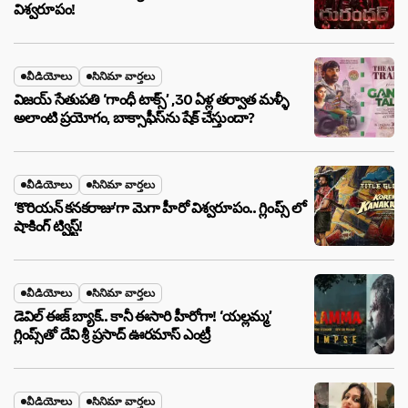
విశ్వరూపం!
వీడియోలు
సినిమా వార్తలు
విజయ్ సేతుపతి ‘గాంధీ టాక్స్’ ,30 ఏళ్ల తర్వాత మళ్ళీ
అలాంటి ప్రయోగం, బాక్సాఫీస్‌ను షేక్ చేస్తుందా?
వీడియోలు
సినిమా వార్తలు
‘కొరియన్ కనకరాజు’గా మెగా హీరో విశ్వరూపం.. గ్లింప్స్ లో
షాకింగ్ ట్విస్ట్!
వీడియోలు
సినిమా వార్తలు
డెవిల్ ఈజ్ బ్యాక్.. కానీ ఈసారి హీరోగా! ‘యల్లమ్మ’
గ్లింప్స్‌తో దేవి శ్రీ ప్రసాద్ ఊరమాస్ ఎంట్రీ
వీడియోలు
సినిమా వార్తలు