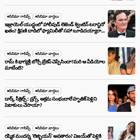
సినిమా గాసిప్స్
సినిమా వార్తలు
ఇజ్రాయెల్ యుద్ధంలో హాలీవుడ్ లెజెండ్ క్వెంటిన్ టరాన్టినో
ఖతం? క్షిపణి దాడిలో ఫ్యామిలీతో సహా బూడిదయ్యారా?
అసలు నిజం ఇదీ!
సినిమా గాసిప్స్
సినిమా వార్తలు
రామ్ కి భాగ్యశ్రీ బోర్సే బ్రేకప్ చెప్పేసిందా?మరి ఆ వీడియోల
మాటేంటి?
సినిమా గాసిప్స్
సినిమా వార్తలు
డార్క్ సీక్రెట్స్ : డ్రగ్స్, అక్రమ సంభందాలే హృతిక్ పెళ్లిని
పెటాకులు చేసాయా?
సినిమా గాసిప్స్
సినిమా వార్తలు
రష్మిక మందన్న ‘లెజ్బియన్’ అవతారం? విజయ్‌తో పెళ్లికి