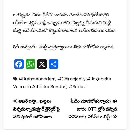
ఒకప్పుడు ‘చిరు-శ్రీదేవి’ జంటను చూడటానికి థియేటర్లకి
రిపీట్‌గా వెళ్లినవాళ్లే, ఇప్పుడు తమ పిల్లల్ని తీసుకుని మళ్లీ
మళ్లీ అదే మాయలో కొట్టుకుపోవాలని అనుకోవడం ఖాయం!
రెడీ అవ్వండి… మళ్లీ స్వర్గద్వారాలు తెరుచుకోబోతున్నాయి!
F
W
X
S
a
h
h
#Brahmanandam
,
#Chiranjeevi
,
#Jagadeka
c
at
ar
Veerudu Athiloka Sundari
,
#Sridevi
e
s
e
b
A
Post
ఆఫర్ ఇస్తా…బట్టలు
మీరేం చూడబోతున్నారు? ఈ
o
p
విప్పమన్నాడు:స్టార్ డైరెక్టర్ పై
వారం OTT ల్లోకి వచ్చిన
navigation
o
p
నటి షాకింగ్ ఆరోపణలు
సినిమాలు, సిరీస్ లు లిస్ట్ !
k