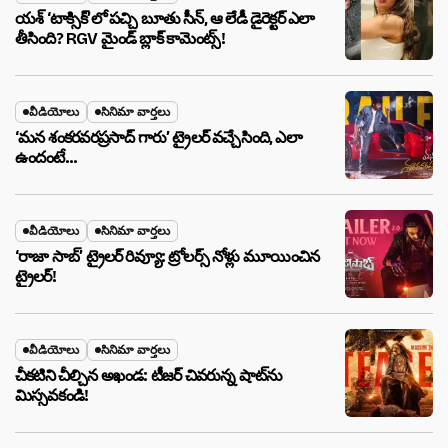
యశ్ ‘టాక్సిక్’లో పచ్చి బూతు సీన్, ఆ లేడీ డైరెక్టర్ ఎలా
తీసింది? RGV మైండ్ బ్లాక్ కామెంట్స్!
వీడియోలు
సినిమా వార్తలు
‘మన శంకరవరప్రసాద్ గారు’ ట్రైలర్ వచ్చేసింది, ఎలా
ఉందంటే…
వీడియోలు
సినిమా వార్తలు
‘రాజా సాబ్’ ట్రైలర్ రివ్యూ: ట్రోలర్స్ నోళ్లు మూయించిన
ట్రైలర్!
వీడియోలు
సినిమా వార్తలు
చీకటిని చీల్చిన అఖండ: టీజర్ చివరున్న షాట్‌ను
మిస్సవకండి!