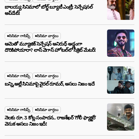
బాలయ్య సినిమాలో బోల్డ్ బ్యూటీ ఎంట్రీ: సెన్సేషనల్
అప్‌డేట్!
సినిమా గాసిప్స్
సినిమా వార్తలు
ఆమెతో మ్యూజిక్ సెన్సేషన్ అనిరుధ్ అడ్డంగా
దొరికిపోయారా? లాస్ వెగాస్ హోటల్‌లో సీక్రెట్ మేటర్!
సినిమా గాసిప్స్
సినిమా వార్తలు
బన్ని,అట్లీ సినిమాపై వైరల్ రూమర్, అసలు నిజం ఇదే
సినిమా గాసిప్స్
సినిమా వార్తలు
నెలకు రూ. 3 కోట్ల సంపాదన.. రాజశేఖర్ ‘గోలీ ఫ్యాక్టరీ’
వెనుక అసలు నిజం ఇదీ!