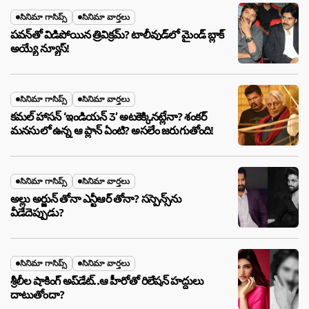
సినిమా గాసిప్స్
సినిమా వార్తలు
పవన్‌తో విడిపోయిన త్రివిక్రమ్? టాలీవుడ్‌లో మైండ్ బ్లాక్
అయ్యే న్యూస్!
సినిమా గాసిప్స్
సినిమా వార్తలు
కమల్ హాసన్ ‘ఇండియన్ 3’ అటకెక్కినట్లేనా? శంకర్
మనసులో ఉన్న ఆ ప్లాన్ ఏంటి? అసలేం జరుగుతోంది!
సినిమా గాసిప్స్
సినిమా వార్తలు
అల్లు అర్జున్ తోనా ఎన్టీఆర్ తోనా? సస్పెన్స్‌ను
వీడేదెప్పుడు?
సినిమా గాసిప్స్
సినిమా వార్తలు
శ్రీలీల షాకింగ్ అప్‌డేట్..ఆ హీరోతో రిలేషన్ హద్దులు
దాటుతోందా?