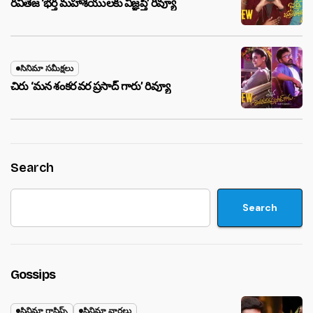
రవితేజ ‘భర్త మహాశయులకు విజ్ఞప్తి’ రివ్యూ
సినిమా సమీక్షలు
చిరు ‘మ‌న శంక‌ర వ‌ర ప్ర‌సాద్ గారు’ రివ్యూ
Search
Search
Gossips
సినిమా గాసిప్స్
సినిమా వార్తలు