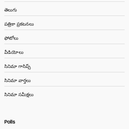
తెలుగు
పత్రికా ప్రకటనలు
ఫోటోలు
వీడియోలు
సినిమా గాసిప్స్
సినిమా వార్తలు
సినిమా సమీక్షలు
Polls