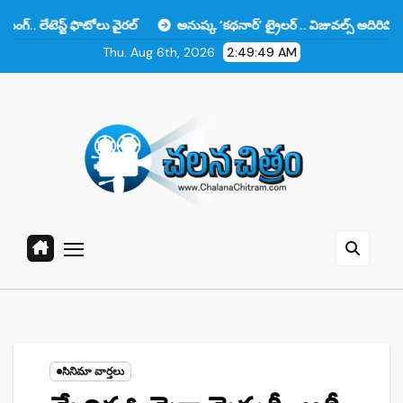
Skip
్ ఫొటోలు వైరల్
అనుష్క ‘కథనార్’ ట్రైలర్ .. విజువల్స్ అదిరిపోయాయి కానీ ఆ ఒ
to
Thu. Aug 6th, 2026
2:49:50 AM
content
సినిమా వార్తలు