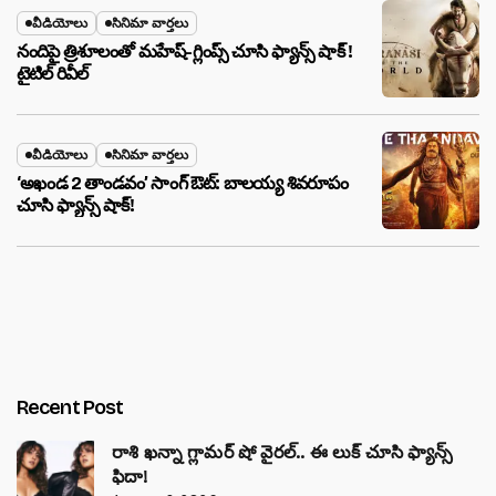
వీడియోలు
సినిమా వార్తలు
నందిపై త్రిశూలంతో మహేష్-గ్లింప్స్ చూసి ఫ్యాన్స్ షాక్ !
టైటిల్ రివీల్
వీడియోలు
సినిమా వార్తలు
‘అఖండ 2 తాండవం’ సాంగ్ ఔట్: బాలయ్య శివరూపం
చూసి ఫ్యాన్స్ షాక్!
Recent Post
రాశి ఖన్నా గ్లామర్ షో వైరల్.. ఈ లుక్ చూసి ఫ్యాన్స్
ఫిదా!