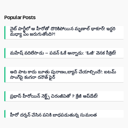
Popular Posts
నైట్ పార్టీలో ఆ హీరోతో దొరికిపోయిన మృణాల్ థాకూర్! ఇద్దరి
మధ్యా ఏం జరుగుతోంది?!
మహేష్ వదిలేసాడు – పవన్ ఓకే అన్నాడు: ‘ఓజీ’ వెనక సీక్రెట్!
అది పాట కాదు బూతు పురాణం,బ్యాన్ చేయాల్సిందే!: ఐటమ్
సాంగ్‌పై కంగనా రనౌత్ ఫైర్
ప్రభాస్ హీరోయిన్ నెక్ట్స్ చిరంజీవితో ? క్రేజీ అప్‌డేట్!
హీరో దర్శన్ చేసిన పనికి బాధపడుతున్న సుమలత