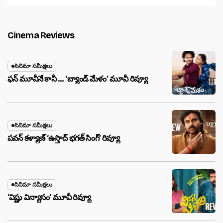
Cinema Reviews
సినిమా సమీక్షలు
ఫన్ మూవీనే కానీ … ‘బ్యాండ్‌ మేళం’ మూవీ రివ్యూ
సినిమా సమీక్షలు
పవన్ కళ్యాణ్ ‘ఉస్తాద్ భ‌గ‌త్ సింగ్’ రివ్యూ
సినిమా సమీక్షలు
‘విష్ణు విన్యాసం’ మూవీ రివ్యూ