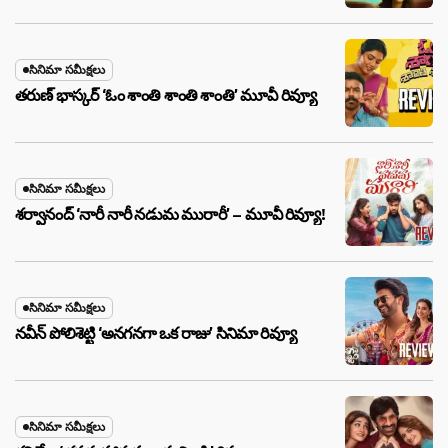
సినిమా సమీక్షలు
తరుణ్ భాస్కర్ ‘ఓం శాంతి శాంతి శాంతి’ మూవీ రివ్యూ
సినిమా సమీక్షలు
శర్వానంద్ ‘నారీ నారీ నడుమ మురారీ’ – మూవీ రివ్యూ!
సినిమా సమీక్షలు
నవీన్ పోలిశెట్టి ‘అనగనగా ఒక రాజు’ సినిమా రివ్యూ
సినిమా సమీక్షలు