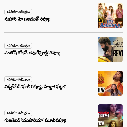
సినిమా సమీక్షలు
సుహాస్ ‘హే బలవంత్’ రివ్యూ
సినిమా సమీక్షలు
సంతోష్ శోభన్ ‘కపుల్ ఫ్రెండ్లీ’ రివ్యూ
సినిమా సమీక్షలు
విశ్వక్ సేన్ ‘ఫంకీ’ రివ్యూ : హిట్టా? ఫట్టా?
సినిమా సమీక్షలు
గుణశేఖర్ ‘యుఫోరియా’ మూవీ రివ్యూ