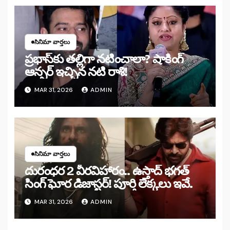
సినిమా వార్తలు
ప్రభాస్‌కు తల్లిగా నటించాలా? షాకింగ్
ఆన్సర్ ఇచ్చిన నటి రాశి!
MAR 31, 2026
ADMIN
సినిమా వార్తలు
దురంధర 2 వీరవిహారం.. ఉస్తాద్ భగత్
సింగ్ ఘోర డిజాస్టర్! పూర్తి లెక్కలు ఇవే.
MAR 31, 2026
ADMIN