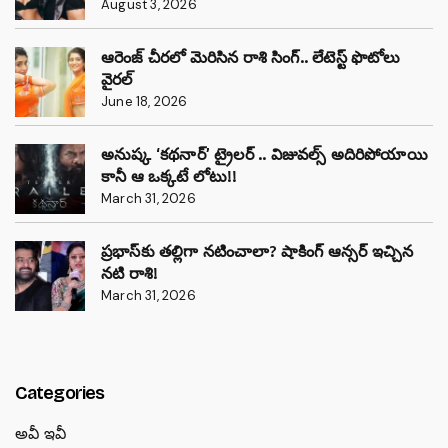
August 3, 2026
ఆరెంజ్ చీరలో మెరిసిన రాశి సింగ్.. లేటెస్ట్ ఫొటోలు
వైరల్
June 18, 2026
అనుష్క ‘కథనార్’ ట్రైలర్ .. విజువల్స్ అదిరిపోయాయి
కానీ ఆ ఒక్కటే లోటు!!
March 31, 2026
ప్రభాస్‌కు తల్లిగా నటించాలా? షాకింగ్ ఆన్సర్ ఇచ్చిన
నటి రాశి!
March 31, 2026
Categories
అవీ ఇవీ