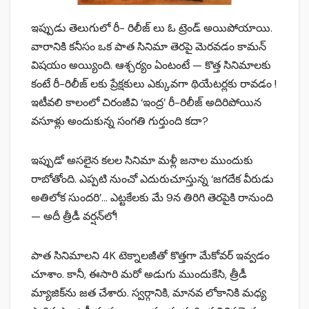
ఇప్పుడు తెలుగులో రీ- రిలీజ్ లు ఓ ట్రెండ్ అయిపోయాయి.
వారానికి కనీసం ఒక పాత సినిమా తెరపై మెరవడం కామన్‌
విషయం అయ్యింది. ఆశ్చర్యం ఏంటంటే — కొత్త సినిమాలకు
కంటే రీ-రిలీజ్ లకు ప్రేక్షకులు ఎక్కువగా థియేటర్లకు రావడం !
ఇటీవలి కాలంలో చిరంజీవి ‘ఇంద్ర’ రీ-రిలీజ్ అదిరిపోయిన
వసూళ్లు అందుకున్న సంగతి గుర్తుంది కదా?
ఇప్పుడో అసలైన కలల సినిమా మళ్లీ జనాల ముందుకు
రాబోతోంది. ఎప్పటి నుంచో ఎదురుచూస్తున్న ‘జగదేక వీరుడు
అతిలోక సుందరి’… ఎట్టకేలకు మే 9న తిరిగి తెరపైకి రానుంది
— అదీ త్రీడీ వర్షన్‌లో!
పాత సినిమాలని 4K టెక్నాలజీతో కొత్తగా మేకోవర్ ఇవ్వడం
చూశాం. కానీ, ఈసారి మరో అడుగు ముందుకేసి, త్రీడీ
మ్యాజిక్‌ను జత చేశారు. స్వర్గానికి, మానవ లోకానికి మధ్య