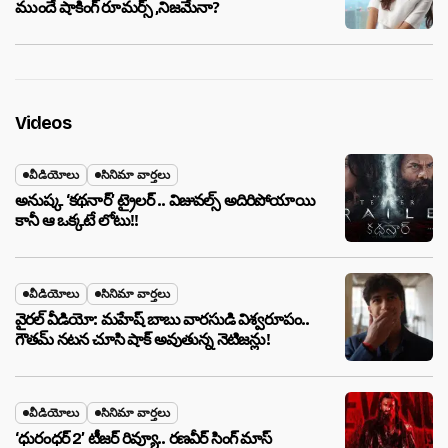
ముందే షాకింగ్ రూమర్స్ ,నిజమేనా?
Videos
వీడియోలు
సినిమా వార్తలు
అనుష్క ‘కథనార్’ ట్రైలర్ .. విజువల్స్ అదిరిపోయాయి
కానీ ఆ ఒక్కటే లోటు!!
వీడియోలు
సినిమా వార్తలు
వైరల్ వీడియో: మహేష్ బాబు వారసుడి విశ్వరూపం..
గౌతమ్ నటన చూసి షాక్ అవుతున్న నెటిజన్లు!
వీడియోలు
సినిమా వార్తలు
‘ధురంధర్ 2’ టీజర్ రివ్యూ.. రణవీర్ సింగ్ మాస్