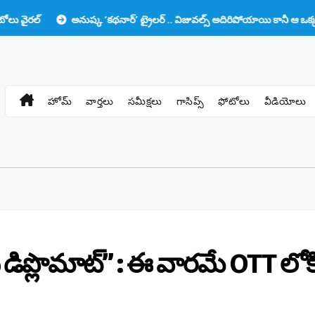
అనుష్క ‘కథనార్’ ట్రైలర్ .. విజువల్స్ అదిరిపోయాయి కానీ ఆ ఒక్కటే లోటు!!
హోమ్
వార్తలు
సమీక్షలు
గాసిప్స్
ఫోటోలు
వీడియోలు
 డిప్లొమాట్” : ఈ వారమే OTT లోక