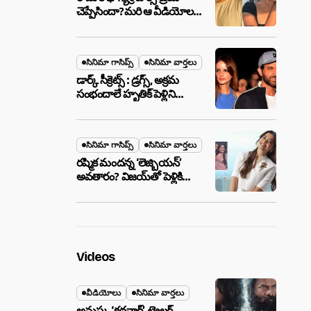
చెప్పేసిందా?మరి ఆ వీడియోల
మాటేంటి?
సినిమా గాసిప్స్
సినిమా వార్తలు
డార్క్ సీక్రెట్స్ : డ్రగ్స్, అక్రమ
సంభందాలే హృతిక్ పెళ్లిని
పెటాకులు చేసాయా?
సినిమా గాసిప్స్
సినిమా వార్తలు
రష్మిక మందన్న ‘లెజ్బియన్’
అవతారం? విజయ్‌తో పెళ్లికి
ముందే షాకింగ్ రూమర్స్
,నిజమేనా?
Videos
వీడియోలు
సినిమా వార్తలు
అనుష్క ‘కథనార్’ ట్రైలర్ ..