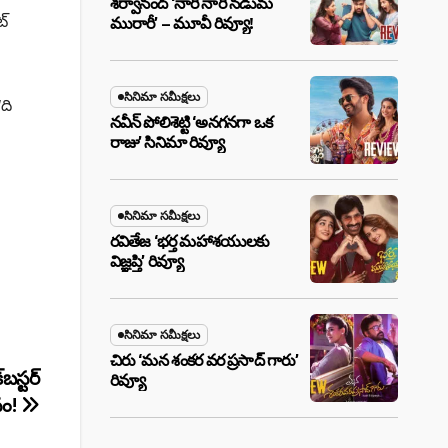
శర్వానంద్ ‘నారీ నారీ నడుమ
ట్
మురారీ’ – మూవీ రివ్యూ!
సినిమా సమీక్షలు
‘ది
నవీన్ పోలిశెట్టి ‘అనగనగా ఒక
రాజు’ సినిమా రివ్యూ
సినిమా సమీక్షలు
రవితేజ ‘భర్త మహాశయులకు
విజ్ఞప్తి’ రివ్యూ
సినిమా సమీక్షలు
చిరు ‘మ‌న శంక‌ర వ‌ర ప్ర‌సాద్ గారు’
బస్టర్
రివ్యూ
నం!