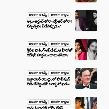
ఉన్న ఆ ప్లాన్ ఏంటి? అసలేం
జరుగుతోంది!
సినిమా గాసిప్స్
సినిమా వార్తలు
అల్లు అర్జున్ తోనా ఎన్టీఆర్ తోనా?
సస్పెన్స్‌ను వీడేదెప్పుడు?
సినిమా గాసిప్స్
సినిమా వార్తలు
శ్రీలీల షాకింగ్ అప్‌డేట్..ఆ హీరోతో
రిలేషన్ హద్దులు దాటుతోందా?
సినిమా గాసిప్స్
సినిమా వార్తలు
ఇజ్రాయెల్ యుద్ధంలో హాలీవుడ్
లెజెండ్ క్వెంటిన్ టరాన్టినో ఖతం?
క్షిపణి దాడిలో ఫ్యామిలీతో సహా
బూడిదయ్యారా? అసలు నిజం
ఇదీ!
సినిమా గాసిప్స్
సినిమా వార్తలు
రామ్ కి భాగ్యశ్రీ బోర్సే బ్రేకప్