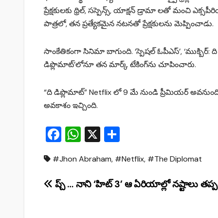
ప్రేక్షకులకు థ్రిల్, సస్పెన్స్, యాక్షన్ డ్రామా లతో మంచి ఎ
పాత్రలో, తన ప్రత్యేకమైన నటనతో ప్రేక్షకులను మెప్పించాడు.
సాంకేతికంగా సినిమా బాగుంది. ‘స్పెషల్‌ ఓపీఎస్‌’, ‘ముక్బిర్‌:
డిప్లొమాట్‌’లోనూ తన మార్క్‌ టేకింగ్‌ను చూపించారు.
“ది డిప్లొమాట్” Netflix లో 9 మే నుండి ప్రీమియర్ అవను
అవకాశం ఇచ్చింది.
F
W
X
S
a
h
h
#Jhon Abraham
,
#Netflix
,
#The Diplomat
c
at
ar
e
s
e
Post
ప్చ్ … నాని ‘హిట్ 3’ ఆ ఏరియాల్లో నష్టాలు తప్పట
b
A
navigation
o
p