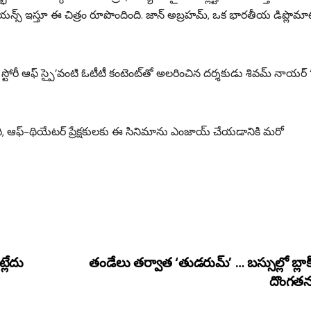
క్సపీరియన్స్ ఇస్తూ ఈ చిత్రం రూపొందింది. జాన్ అబ్రహమ్, ఒక భారతీయ డిప్లొమా
 ది స్టోరీ ఆఫ్‌ స్పై’వంటి ఓటీటీ కంటెంట్‌తో అలరించిన దర్శకుడు శివమ్‌ నాయర్‌ 
ంది, ఆఫ్-థియేటర్ ప్రేక్షకులకు ఈ సినిమాను ఎంజాయ్ చేయడానికి మరో
్లేదు
తండేలు తర్వాత ‘తుడరుమ్‌’ … బస్సుల్లో బ్లాక్‌
దొంగత