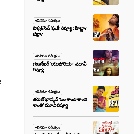
సినిమా సమీక్షలు
విశ్వక్ సేన్ ‘ఫంకీ’ రివ్యూ : హిట్టా?
ఫట్టా?
సినిమా సమీక్షలు
గుణశేఖర్ ‘యుఫోరియా’ మూవీ
రివ్యూ
ే
సినిమా సమీక్షలు
తరుణ్ భాస్కర్ ‘ఓం శాంతి శాంతి
శాంతి’ మూవీ రివ్యూ
సినిమా సమీక్షలు