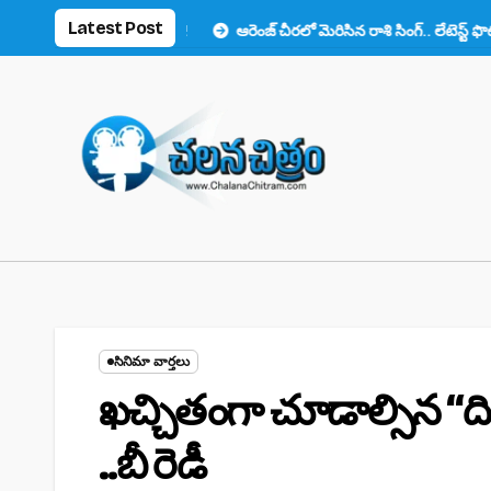
Skip
Latest Post
ూసి ఫ్యాన్స్ ఫిదా!
ఆరెంజ్ చీరలో మెరిసిన రాశి సింగ్.. లేటెస్ట్ ఫొటోలు వైరల్
to
content
సినిమా వార్తలు
ఖచ్చితంగా చూడాల్సిన “ది
..బీ రెడీ