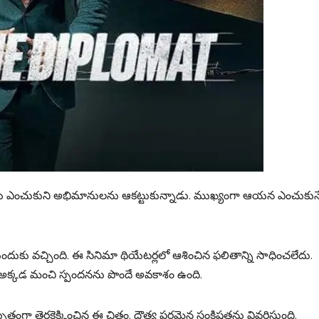
ు, కథలు ఎంచుకుని అభిమానులను ఆకట్టుకున్నాడు. ముఖ్యంగా ఆయన ఎంచుకున
ముందుకు వచ్చింది. ఈ సినిమా థియేటర్లలో ఆశించిన ఫలితాన్ని సాధించలేదు.
ది. అక్కడ మంచి స్పందనను పొందే అవకాశం ఉంది.
భుతంగా తెరకెక్కించిన ఈ చిత్రం, దౌత్య పరమైన సంక్లిష్టతను వివరిస్తుంది.