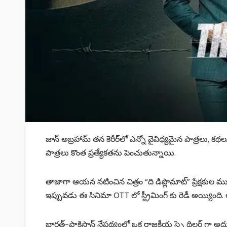
జాన్ అబ్రహామ్ తన కెరీర్‌లో ఎన్నో వైవిధ్యమైన పాత్రల
పాత్రలు కొంత ప్రత్యేకతను పెంచుతున్నాయి.
తాజాగా ఆయన నటించిన చిత్రం “ది డిప్లొమాట్” ప్రేక్షకుల 
ఇప్పువడు ఈ సినిమా OTT లో స్ట్రీమింగ్ కు రెడీ అయ్యిం
భారత్-పాకిస్థాన్‌ నేపథ్యంలో ఒక రాజకీయ స్పై థ్రిల్లర్ గా అద్