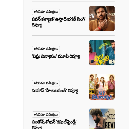
సినిమా సమీక్షలు
పవన్ కళ్యాణ్ ‘ఉస్తాద్ భ‌గ‌త్ సింగ్’
రివ్యూ
సినిమా సమీక్షలు
‘విష్ణు విన్యాసం’ మూవీ రివ్యూ
సినిమా సమీక్షలు
సుహాస్ ‘హే బలవంత్’ రివ్యూ
సినిమా సమీక్షలు
సంతోష్ శోభన్ ‘కపుల్ ఫ్రెండ్లీ’
రివ్యూ