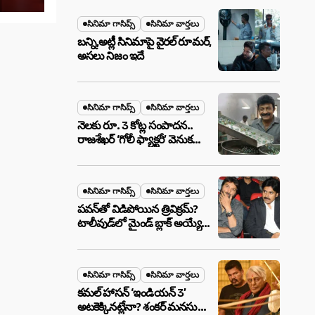
మేటర్!
సినిమా గాసిప్స్
సినిమా వార్తలు
బన్ని,అట్లీ సినిమాపై వైరల్ రూమర్,
అసలు నిజం ఇదే
సినిమా గాసిప్స్
సినిమా వార్తలు
నెలకు రూ. 3 కోట్ల సంపాదన..
రాజశేఖర్ ‘గోలీ ఫ్యాక్టరీ’ వెనుక
అసలు నిజం ఇదీ!
సినిమా గాసిప్స్
సినిమా వార్తలు
పవన్‌తో విడిపోయిన త్రివిక్రమ్?
టాలీవుడ్‌లో మైండ్ బ్లాక్ అయ్యే
న్యూస్!
సినిమా గాసిప్స్
సినిమా వార్తలు
కమల్ హాసన్ ‘ఇండియన్ 3’
అటకెక్కినట్లేనా? శంకర్ మనసులో