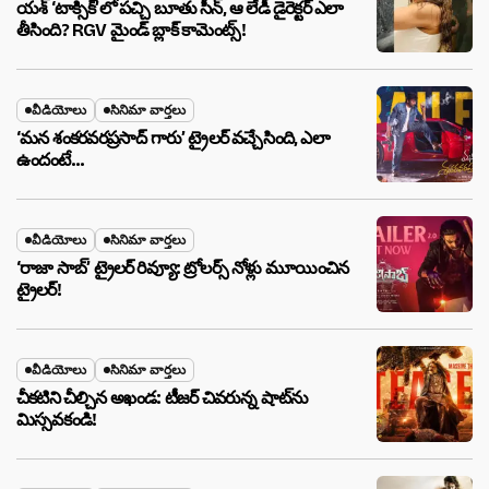
యశ్ ‘టాక్సిక్’లో పచ్చి బూతు సీన్, ఆ లేడీ డైరెక్టర్ ఎలా
తీసింది? RGV మైండ్ బ్లాక్ కామెంట్స్!
వీడియోలు
సినిమా వార్తలు
‘మన శంకరవరప్రసాద్ గారు’ ట్రైలర్ వచ్చేసింది, ఎలా
ఉందంటే…
వీడియోలు
సినిమా వార్తలు
‘రాజా సాబ్’ ట్రైలర్ రివ్యూ: ట్రోలర్స్ నోళ్లు మూయించిన
ట్రైలర్!
వీడియోలు
సినిమా వార్తలు
చీకటిని చీల్చిన అఖండ: టీజర్ చివరున్న షాట్‌ను
మిస్సవకండి!