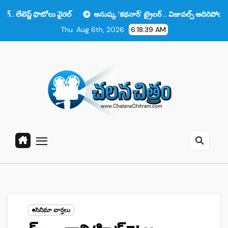
Skip
ఫొటోలు వైరల్
అనుష్క ‘కథనార్’ ట్రైలర్ .. విజువల్స్ అదిరిపోయాయి కానీ ఆ ఒక
to
Thu. Aug 6th, 2026
6:18:40 AM
content
సినిమా వార్తలు