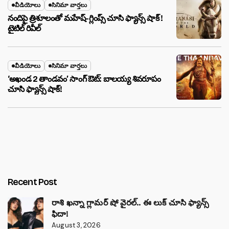
వీడియోలు
సినిమా వార్తలు
నందిపై త్రిశూలంతో మహేష్-గ్లింప్స్ చూసి ఫ్యాన్స్ షాక్ !
టైటిల్ రివీల్
వీడియోలు
సినిమా వార్తలు
‘అఖండ 2 తాండవం’ సాంగ్ ఔట్: బాలయ్య శివరూపం
చూసి ఫ్యాన్స్ షాక్!
Recent Post
రాశి ఖన్నా గ్లామర్ షో వైరల్.. ఈ లుక్ చూసి ఫ్యాన్స్
ఫిదా!
August 3, 2026