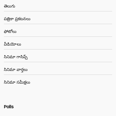
తెలుగు
పత్రికా ప్రకటనలు
ఫోటోలు
వీడియోలు
సినిమా గాసిప్స్
సినిమా వార్తలు
సినిమా సమీక్షలు
Polls