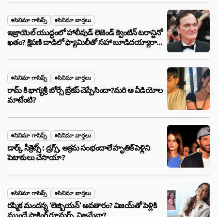
సినిమా గాసిప్స్
సినిమా వార్తలు
ఇజ్రాయెల్ యుద్ధంలో హాలీవుడ్ లెజెండ్ క్వెంటిన్ టరాన్టినో
ఖతం? క్షిపణి దాడిలో ఫ్యామిలీతో సహా బూడిదయ్యారా?
అసలు నిజం ఇదీ!
సినిమా గాసిప్స్
సినిమా వార్తలు
రామ్ కి భాగ్యశ్రీ బోర్సే బ్రేకప్ చెప్పేసిందా?మరి ఆ వీడియోల
మాటేంటి?
సినిమా గాసిప్స్
సినిమా వార్తలు
డార్క్ సీక్రెట్స్ : డ్రగ్స్, అక్రమ సంభందాలే హృతిక్ పెళ్లిని
పెటాకులు చేసాయా?
సినిమా గాసిప్స్
సినిమా వార్తలు
రష్మిక మందన్న ‘లెజ్బియన్’ అవతారం? విజయ్‌తో పెళ్లికి
ముందే షాకింగ్ రూమర్స్ ,నిజమేనా?