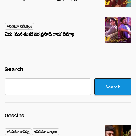
సినిమా సమీక్షలు
చిరు ‘మ‌న శంక‌ర వ‌ర ప్ర‌సాద్ గారు’ రివ్యూ
Search
Search
Gossips
సినిమా గాసిప్స్
సినిమా వార్తలు