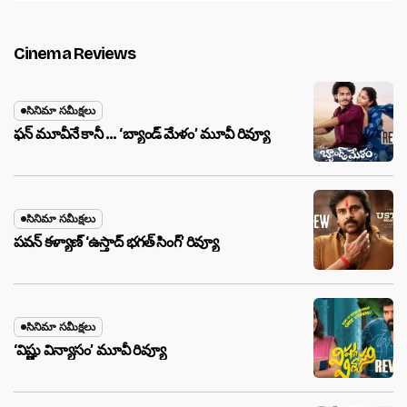
Cinema Reviews
సినిమా సమీక్షలు
ఫన్ మూవీనే కానీ … ‘బ్యాండ్‌ మేళం’ మూవీ రివ్యూ
సినిమా సమీక్షలు
పవన్ కళ్యాణ్ ‘ఉస్తాద్ భ‌గ‌త్ సింగ్’ రివ్యూ
సినిమా సమీక్షలు
‘విష్ణు విన్యాసం’ మూవీ రివ్యూ