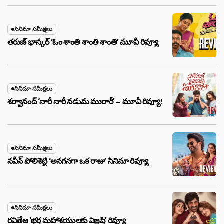
సినిమా సమీక్షలు
తరుణ్ భాస్కర్ ‘ఓం శాంతి శాంతి శాంతి’ మూవీ రివ్యూ
సినిమా సమీక్షలు
శర్వానంద్ ‘నారీ నారీ నడుమ మురారీ’ – మూవీ రివ్యూ!
సినిమా సమీక్షలు
నవీన్ పోలిశెట్టి ‘అనగనగా ఒక రాజు’ సినిమా రివ్యూ
సినిమా సమీక్షలు
రవితేజ ‘భర్త మహాశయులకు విజ్ఞప్తి’ రివ్యూ