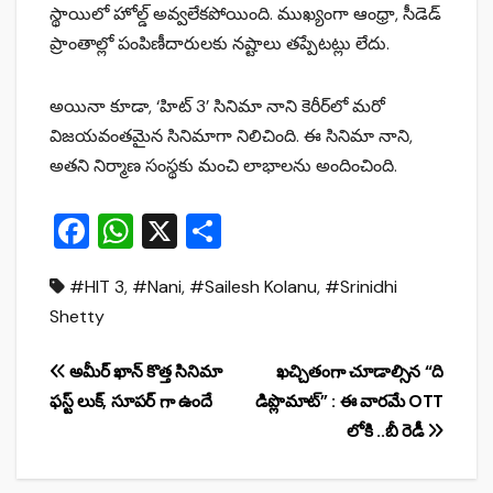
స్థాయిలో హోల్డ్‌ అవ్వలేకపోయింది. ముఖ్యంగా ఆంధ్రా, సీడెడ్
ప్రాంతాల్లో పంపిణీదారులకు నష్టాలు తప్పేటట్లు లేదు.
అయినా కూడా, ‘హిట్ 3’ సినిమా నాని కెరీర్‌లో మరో
విజయవంతమైన సినిమాగా నిలిచింది. ఈ సినిమా నాని,
అతని నిర్మాణ సంస్థకు మంచి లాభాలను అందించింది.
F
W
X
S
a
h
h
#HIT 3
,
#Nani
,
#Sailesh Kolanu
,
#Srinidhi
c
at
ar
Shetty
e
s
e
b
A
Post
అమీర్ ఖాన్ కొత్త సినిమా
ఖచ్చితంగా చూడాల్సిన “ది
o
p
ఫస్ట్ లుక్, సూపర్ గా ఉందే
డిప్లొమాట్” : ఈ వారమే OTT
navigation
o
p
లోకి ..బీ రెడీ
k