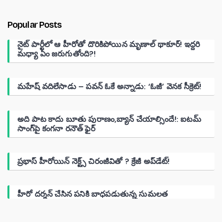
Popular Posts
నైట్ పార్టీలో ఆ హీరోతో దొరికిపోయిన మృణాల్ థాకూర్! ఇద్దరి
మధ్యా ఏం జరుగుతోంది?!
మహేష్ వదిలేసాడు – పవన్ ఓకే అన్నాడు: ‘ఓజీ’ వెనక సీక్రెట్!
అది పాట కాదు బూతు పురాణం,బ్యాన్ చేయాల్సిందే!: ఐటమ్
సాంగ్‌పై కంగనా రనౌత్ ఫైర్
ప్రభాస్ హీరోయిన్ నెక్ట్స్ చిరంజీవితో ? క్రేజీ అప్‌డేట్!
హీరో దర్శన్ చేసిన పనికి బాధపడుతున్న సుమలత