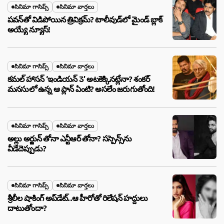
సినిమా గాసిప్స్
సినిమా వార్తలు
పవన్‌తో విడిపోయిన త్రివిక్రమ్? టాలీవుడ్‌లో మైండ్ బ్లాక్
అయ్యే న్యూస్!
సినిమా గాసిప్స్
సినిమా వార్తలు
కమల్ హాసన్ ‘ఇండియన్ 3’ అటకెక్కినట్లేనా? శంకర్
మనసులో ఉన్న ఆ ప్లాన్ ఏంటి? అసలేం జరుగుతోంది!
సినిమా గాసిప్స్
సినిమా వార్తలు
అల్లు అర్జున్ తోనా ఎన్టీఆర్ తోనా? సస్పెన్స్‌ను
వీడేదెప్పుడు?
సినిమా గాసిప్స్
సినిమా వార్తలు
శ్రీలీల షాకింగ్ అప్‌డేట్..ఆ హీరోతో రిలేషన్ హద్దులు
దాటుతోందా?