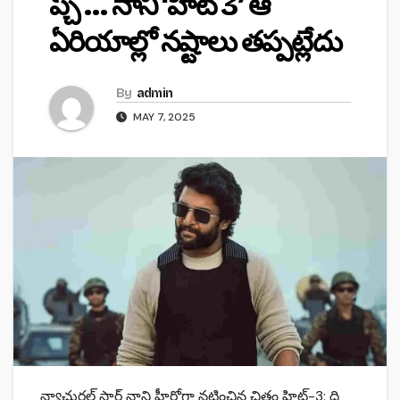
ప్చ్ … నాని ‘హిట్ 3’ ఆ
ఏరియాల్లో నష్టాలు తప్పట్లేదు
By
admin
MAY 7, 2025
న్యాచురల్ స్టార్ నాని హీరోగా నటించిన చిత్రం హిట్-3: ది