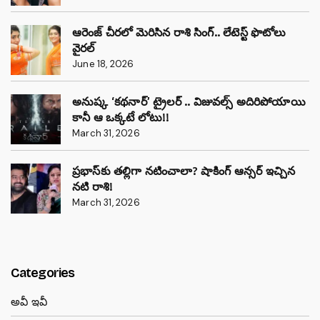
ఆరెంజ్ చీరలో మెరిసిన రాశి సింగ్.. లేటెస్ట్ ఫొటోలు
వైరల్
June 18, 2026
అనుష్క ‘కథనార్’ ట్రైలర్ .. విజువల్స్ అదిరిపోయాయి
కానీ ఆ ఒక్కటే లోటు!!
March 31, 2026
ప్రభాస్‌కు తల్లిగా నటించాలా? షాకింగ్ ఆన్సర్ ఇచ్చిన
నటి రాశి!
March 31, 2026
Categories
అవీ ఇవీ