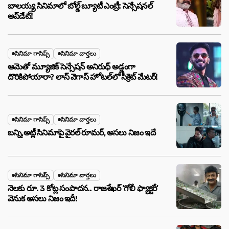
బాలయ్య సినిమాలో బోల్డ్ బ్యూటీ ఎంట్రీ: సెన్సేషనల్
అప్‌డేట్!
సినిమా గాసిప్స్
సినిమా వార్తలు
ఆమెతో మ్యూజిక్ సెన్సేషన్ అనిరుధ్ అడ్డంగా
దొరికిపోయారా? లాస్ వెగాస్ హోటల్‌లో సీక్రెట్ మేటర్!
సినిమా గాసిప్స్
సినిమా వార్తలు
బన్ని,అట్లీ సినిమాపై వైరల్ రూమర్, అసలు నిజం ఇదే
సినిమా గాసిప్స్
సినిమా వార్తలు
నెలకు రూ. 3 కోట్ల సంపాదన.. రాజశేఖర్ ‘గోలీ ఫ్యాక్టరీ’
వెనుక అసలు నిజం ఇదీ!