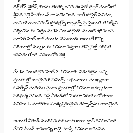
థర్డ్‌ కేస్‌. శైలేష్‌ కొలను తెరకెక్కించిన ఈ సైకో థ్రిల్లర్ మూవీలో
శ్రీనిధి శెట్టి హీరోయిన్ గా నటించింది. వాల్‌ పోస్టర్‌ సినిమా,
నాని యూనానిమస్‌ ప్రోడక్షన్స్‌ బ్యానర్స్‌ పై ప్రశాంతి తిపిర్నేని
నిర్మించిన ఈ చిత్రం మే 1న విడుదలైంది. మొదటి షో నుంచే
సూపర్ హిట్ టాక్ సొంతం చేసుకుంది. అయితే కొన్ని
ఏరియాల్లో మాత్రం ఈ సినిమా నష్టాలు తెచ్చిపెట్టే పరిస్దితి
కనపడుతోంది. వివరాల్లోకి వెళ్తే…
మే 1న విడుదలైన ‘హిట్ 3’ సినిమాకు విడుదలైన అన్ని
ప్రాంతాల్లో బలమైన ఓపెనింగ్స్ లభించాయి. ముఖ్యంగా
ఓవర్సీస్ మరియు నైజాం ప్రాంతాల్లో సినిమా అద్భుతంగా
ఫెరఫార్మ్ చేసింది. ఫస్ట్ వీకెండ్‌లో మిగతా ఏరియాల్లో కూడా
సినిమా ఓ మాదిరిగా సంతృప్తికరమైన రెస్పాన్స్‌ను రాబట్టింది.
అయితే వీకెండ్ ముగిసిన తరువాత బాగా డ్రాప్ కనిపించింది.
వేసవి సీజన్ కావడాన్ని బట్టి చూస్తే, సినిమా ఆశించిన