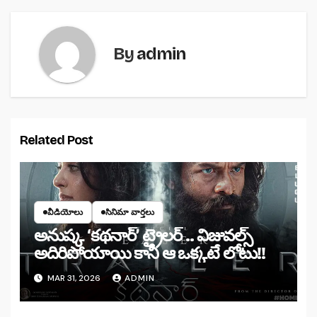
By
admin
Related Post
వీడియోలు
సినిమా వార్తలు
అనుష్క ‘కథనార్’ ట్రైలర్ .. విజువల్స్
అదిరిపోయాయి కానీ ఆ ఒక్కటే లోటు!!
MAR 31, 2026
ADMIN