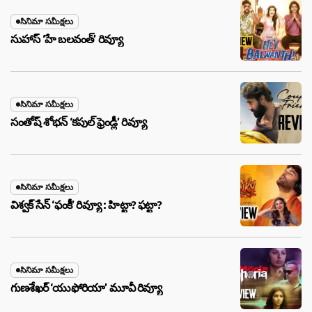
సినిమా సమీక్షలు
సుహాస్ ‘హే బలవంత్’ రివ్యూ
సినిమా సమీక్షలు
సంతోష్ శోభన్ ‘కపుల్ ఫ్రెండ్లీ’ రివ్యూ
సినిమా సమీక్షలు
విశ్వక్ సేన్ ‘ఫంకీ’ రివ్యూ : హిట్టా? ఫట్టా?
సినిమా సమీక్షలు
గుణశేఖర్ ‘యుఫోరియా’ మూవీ రివ్యూ