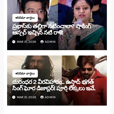
సినిమా వార్తలు
ప్రభాస్‌కు తల్లిగా నటించాలా? షాకింగ్
ఆన్సర్ ఇచ్చిన నటి రాశి!
MAR 31, 2026
ADMIN
సినిమా వార్తలు
దురంధర 2 వీరవిహారం.. ఉస్తాద్ భగత్
సింగ్ ఘోర డిజాస్టర్! పూర్తి లెక్కలు ఇవే.
MAR 31, 2026
ADMIN