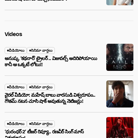
Videos
వీడియోలు
సినిమా వార్తలు
అనుష్క ‘కథనార్’ ట్రైలర్ .. విజువల్స్ అదిరిపోయాయి
కానీ ఆ ఒక్కటే లోటు!!
వీడియోలు
సినిమా వార్తలు
వైరల్ వీడియో: మహేష్ బాబు వారసుడి విశ్వరూపం..
గౌతమ్ నటన చూసి షాక్ అవుతున్న నెటిజన్లు!
వీడియోలు
సినిమా వార్తలు
‘ధురంధర్ 2’ టీజర్ రివ్యూ.. రణవీర్ సింగ్ మాస్
విశ్వరూపం!