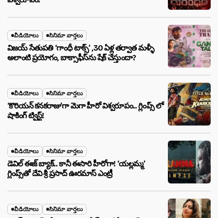
వీడియోలు
సినిమా వార్తలు
విజయ్ సేతుపతి ‘గాంధీ టాక్స్’ ,30 ఏళ్ల తర్వాత మళ్ళీ
అలాంటి ప్రయోగం, బాక్సాఫీస్‌ను షేక్ చేస్తుందా?
వీడియోలు
సినిమా వార్తలు
‘కొరియన్ కనకరాజు’గా మెగా హీరో విశ్వరూపం.. గ్లింప్స్ లో
షాకింగ్ ట్విస్ట్!
వీడియోలు
సినిమా వార్తలు
డెవిల్ ఈజ్ బ్యాక్.. కానీ ఈసారి హీరోగా! ‘యల్లమ్మ’
గ్లింప్స్‌తో దేవి శ్రీ ప్రసాద్ ఊరమాస్ ఎంట్రీ
వీడియోలు
సినిమా వార్తలు