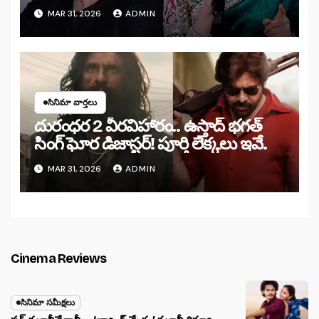
MAR 31, 2026
ADMIN
సినిమా వార్తలు
దురంధర 2 వీరవిహారం.. ఉస్తాద్ భగత్
సింగ్ ఘోర డిజాస్టర్! పూర్తి లెక్కలు ఇవే.
MAR 31, 2026
ADMIN
Cinema Reviews
సినిమా సమీక్షలు