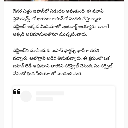
దేవర చిత్రం జపాన్‌లో విడుదల అవుతుంది. ఈ మూవీ
ప్రమోషన్స్ లో భాగంగా జపాన్‌లో సందడి చేస్తున్నారు
ఎన్టీఆర్‌. అక్కడ మీడియాతో ఇంటరాక్ట్‌ అయ్యారు. అలాగే
అక్కడి అభిమానులతోనూ ముచ్చటించారు.
ఎన్టీఆర్‌ని చూసేందుకు జపాన్‌ ఫ్యాన్స్ భారీగా తరలి
వచ్చారు. ఆటోగ్రాఫ్‌ అడిగి తీసుకున్నారు. ఈ క్రమంలో ఒక
జపాన్‌ లేడీ అభిమాని తారక్‌ని సర్‌ప్రైజ్‌ చేసింది. ఏం సర్పైజ్
చేసిందో క్రింద వీడియో లో చూడండి మరి.