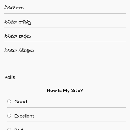
వీడియోలు
సినిమా గాసిప్స్
సినిమా వార్తలు
సినిమా సమీక్షలు
Polls
How Is My Site?
Good
Excellent