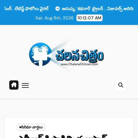
Skip
ట్ ఫొటోలు వైరల్
అనుష్క ‘కథనార్’ ట్రైలర్ .. విజువల్స్ అదిరిపోయాయి కానీ ఆ
to
Sat. Aug 8th, 2026
10:12:08 AM
content
సినిమా వార్తలు