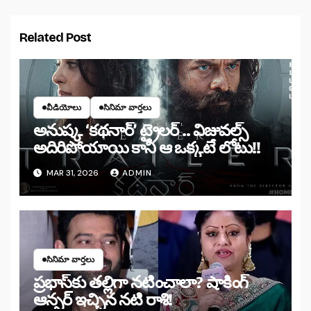
Related Post
వీడియోలు
సినిమా వార్తలు
అనుష్క ‘కథనార్’ ట్రైలర్ .. విజువల్స్
అదిరిపోయాయి కానీ ఆ ఒక్కటే లోటు!!
MAR 31, 2026
ADMIN
సినిమా వార్తలు
ప్రభాస్‌కు తల్లిగా నటించాలా? షాకింగ్
ఆన్సర్ ఇచ్చిన నటి రాశి!