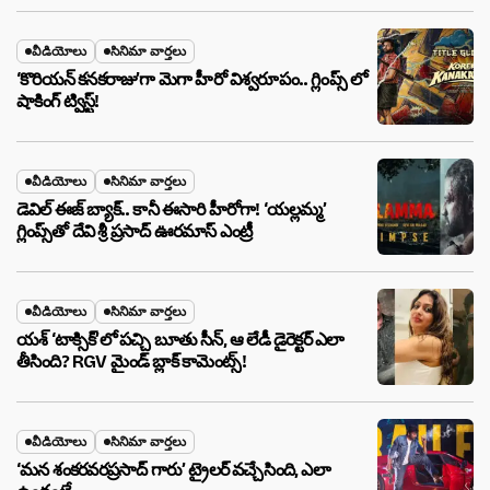
వీడియోలు
సినిమా వార్తలు
‘కొరియన్ కనకరాజు’గా మెగా హీరో విశ్వరూపం.. గ్లింప్స్ లో
షాకింగ్ ట్విస్ట్!
వీడియోలు
సినిమా వార్తలు
డెవిల్ ఈజ్ బ్యాక్.. కానీ ఈసారి హీరోగా! ‘యల్లమ్మ’
గ్లింప్స్‌తో దేవి శ్రీ ప్రసాద్ ఊరమాస్ ఎంట్రీ
వీడియోలు
సినిమా వార్తలు
యశ్ ‘టాక్సిక్’లో పచ్చి బూతు సీన్, ఆ లేడీ డైరెక్టర్ ఎలా
తీసింది? RGV మైండ్ బ్లాక్ కామెంట్స్!
వీడియోలు
సినిమా వార్తలు
‘మన శంకరవరప్రసాద్ గారు’ ట్రైలర్ వచ్చేసింది, ఎలా