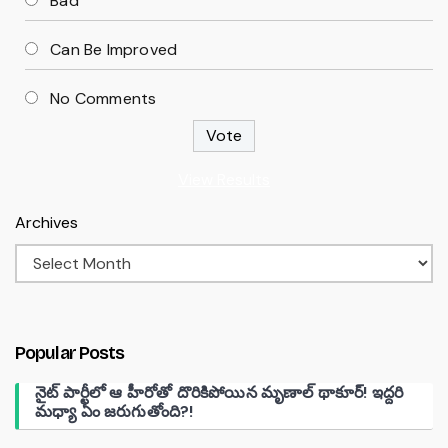
Bad
Can Be Improved
No Comments
View Results
Archives
Popular Posts
నైట్ పార్టీలో ఆ హీరోతో దొరికిపోయిన మృణాల్ థాకూర్! ఇద్దరి
మధ్యా ఏం జరుగుతోంది?!