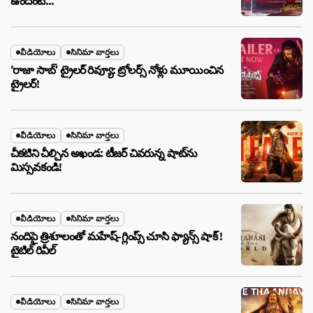
ఉందంటే…
వీడియోలు
సినిమా వార్తలు
‘రాజా సాబ్’ ట్రైలర్ రివ్యూ: ట్రోలర్స్ నోళ్లు మూయించిన
ట్రైలర్!
వీడియోలు
సినిమా వార్తలు
చీకటిని చీల్చిన అఖండ: టీజర్ చివరున్న షాట్‌ను
మిస్సవకండి!
వీడియోలు
సినిమా వార్తలు
నందిపై త్రిశూలంతో మహేష్-గ్లింప్స్ చూసి ఫ్యాన్స్ షాక్ !
టైటిల్ రివీల్
వీడియోలు
సినిమా వార్తలు