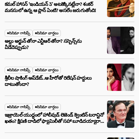
కమల్ హాసన్ ‘ఇండియన్ 3’ అటకెక్కినట్లేనా? శంకర్
మనసులో ఉన్న ఆ ప్లాన్ ఏంటి? అసలేం జరుగుతోంది!
సినిమా గాసిప్స్
సినిమా వార్తలు
అల్లు అర్జున్ తోనా ఎన్టీఆర్ తోనా? సస్పెన్స్‌ను
వీడేదెప్పుడు?
సినిమా గాసిప్స్
సినిమా వార్తలు
శ్రీలీల షాకింగ్ అప్‌డేట్..ఆ హీరోతో రిలేషన్ హద్దులు
దాటుతోందా?
సినిమా గాసిప్స్
సినిమా వార్తలు
ఇజ్రాయెల్ యుద్ధంలో హాలీవుడ్ లెజెండ్ క్వెంటిన్ టరాన్టినో
ఖతం? క్షిపణి దాడిలో ఫ్యామిలీతో సహా బూడిదయ్యారా?
అసలు నిజం ఇదీ!