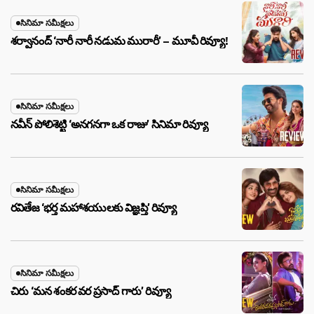
సినిమా సమీక్షలు
శర్వానంద్ ‘నారీ నారీ నడుమ మురారీ’ – మూవీ రివ్యూ!
సినిమా సమీక్షలు
నవీన్ పోలిశెట్టి ‘అనగనగా ఒక రాజు’ సినిమా రివ్యూ
సినిమా సమీక్షలు
రవితేజ ‘భర్త మహాశయులకు విజ్ఞప్తి’ రివ్యూ
సినిమా సమీక్షలు
చిరు ‘మ‌న శంక‌ర వ‌ర ప్ర‌సాద్ గారు’ రివ్యూ