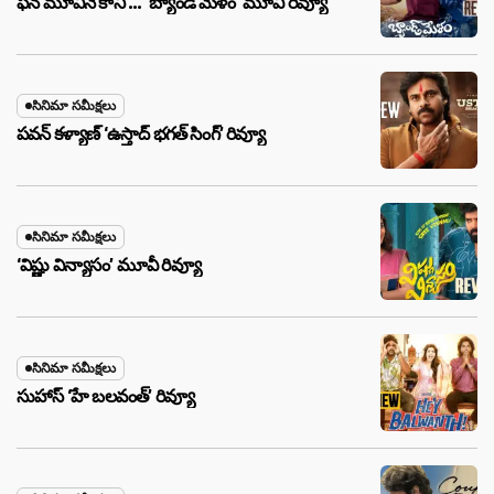
ఫన్ మూవీనే కానీ … ‘బ్యాండ్‌ మేళం’ మూవీ రివ్యూ
సినిమా సమీక్షలు
పవన్ కళ్యాణ్ ‘ఉస్తాద్ భ‌గ‌త్ సింగ్’ రివ్యూ
సినిమా సమీక్షలు
‘విష్ణు విన్యాసం’ మూవీ రివ్యూ
సినిమా సమీక్షలు
సుహాస్ ‘హే బలవంత్’ రివ్యూ