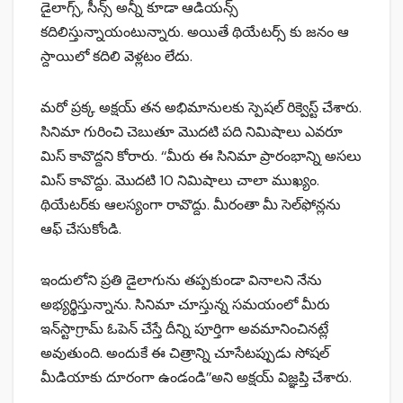
డైలాగ్స్, సీన్స్ అన్నీ కూడా ఆడియన్స్
కదిలిస్తున్నాయంటున్నారు. అయితే థియేటర్స్ కు జనం ఆ
స్దాయిలో కదిలి వెళ్లటం లేదు.
మరో ప్రక్క అక్షయ్‌ తన అభిమానులకు స్పెషల్‌ రిక్వెస్ట్‌ చేశారు.
సినిమా గురించి చెబుతూ మొదటి పది నిమిషాలు ఎవరూ
మిస్‌ కావొద్దని కోరారు. ‘‘మీరు ఈ సినిమా ప్రారంభాన్ని అసలు
మిస్‌ కావొద్దు. మొదటి 10 నిమిషాలు చాలా ముఖ్యం.
థియేటర్‌కు ఆలస్యంగా రావొద్దు. మీరంతా మీ సెల్‌ఫోన్లను
ఆఫ్‌ చేసుకోండి.
ఇందులోని ప్రతి డైలాగును తప్పకుండా వినాలని నేను
అభ్యర్థిస్తున్నాను. సినిమా చూస్తున్న సమయంలో మీరు
ఇన్‌స్టాగ్రామ్‌ ఓపెన్‌ చేస్తే దీన్ని పూర్తిగా అవమానించినట్లే
అవుతుంది. అందుకే ఈ చిత్రాన్ని చూసేటప్పుడు సోషల్‌
మీడియాకు దూరంగా ఉండండి’’అని అక్షయ్‌ విజ్ఞప్తి చేశారు.