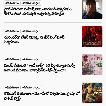
వీడియోలు
సినిమా వార్తలు
వైరల్ వీడియో: మహేష్ బాబు వారసుడి విశ్వరూపం..
గౌతమ్ నటన చూసి షాక్ అవుతున్న నెటిజన్లు!
వీడియోలు
సినిమా వార్తలు
‘ధురంధర్ 2’ టీజర్ రివ్యూ.. రణవీర్ సింగ్ మాస్
విశ్వరూపం!
వీడియోలు
సినిమా వార్తలు
విజయ్ సేతుపతి ‘గాంధీ టాక్స్’ ,30 ఏళ్ల తర్వాత మళ్ళీ
అలాంటి ప్రయోగం, బాక్సాఫీస్‌ను షేక్ చేస్తుందా?
వీడియోలు
సినిమా వార్తలు
‘కొరియన్ కనకరాజు’గా మెగా హీరో విశ్వరూపం.. గ్లింప్స్ లో
షాకింగ్ ట్విస్ట్!