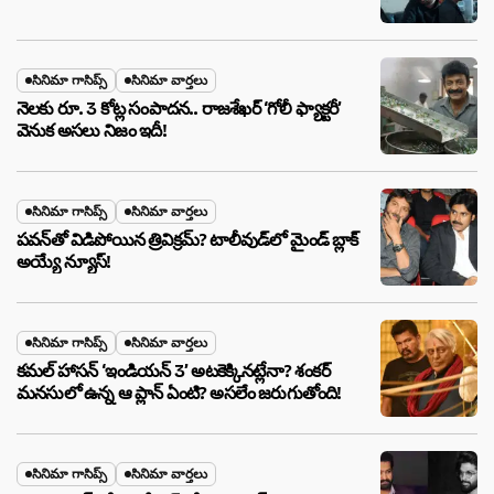
సినిమా గాసిప్స్
సినిమా వార్తలు
నెలకు రూ. 3 కోట్ల సంపాదన.. రాజశేఖర్ ‘గోలీ ఫ్యాక్టరీ’
వెనుక అసలు నిజం ఇదీ!
సినిమా గాసిప్స్
సినిమా వార్తలు
పవన్‌తో విడిపోయిన త్రివిక్రమ్? టాలీవుడ్‌లో మైండ్ బ్లాక్
అయ్యే న్యూస్!
సినిమా గాసిప్స్
సినిమా వార్తలు
కమల్ హాసన్ ‘ఇండియన్ 3’ అటకెక్కినట్లేనా? శంకర్
మనసులో ఉన్న ఆ ప్లాన్ ఏంటి? అసలేం జరుగుతోంది!
సినిమా గాసిప్స్
సినిమా వార్తలు