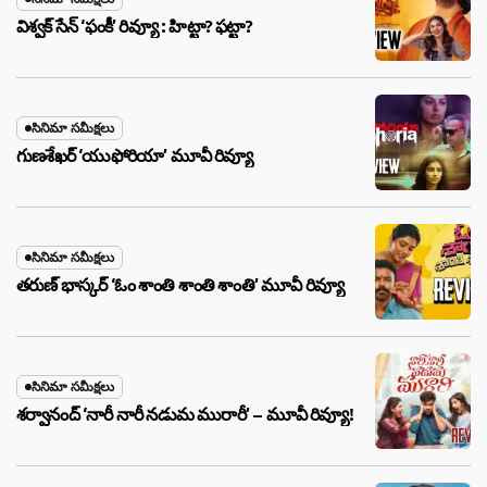
విశ్వక్ సేన్ ‘ఫంకీ’ రివ్యూ : హిట్టా? ఫట్టా?
సినిమా సమీక్షలు
గుణశేఖర్ ‘యుఫోరియా’ మూవీ రివ్యూ
సినిమా సమీక్షలు
తరుణ్ భాస్కర్ ‘ఓం శాంతి శాంతి శాంతి’ మూవీ రివ్యూ
సినిమా సమీక్షలు
శర్వానంద్ ‘నారీ నారీ నడుమ మురారీ’ – మూవీ రివ్యూ!