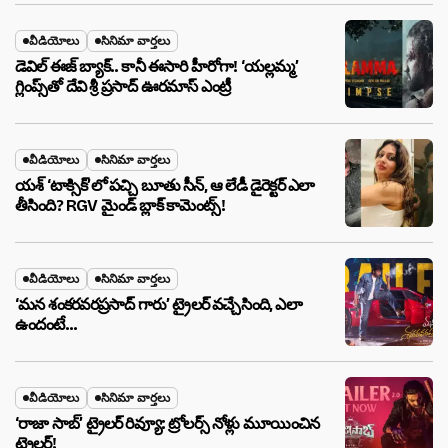
వీడియోలు
సినిమా వార్తలు
డెవిల్ ఈజ్ బ్యాక్.. కానీ ఈసారి హీరోగా! ‘యల్లమ్మ’
గ్లింప్స్‌తో దేవి శ్రీ ప్రసాద్ ఊరమాస్ ఎంట్రీ
వీడియోలు
సినిమా వార్తలు
యశ్ ‘టాక్సిక్’లో పచ్చి బూతు సీన్, ఆ లేడీ డైరెక్టర్ ఎలా
తీసింది? RGV మైండ్ బ్లాక్ కామెంట్స్!
వీడియోలు
సినిమా వార్తలు
‘మన శంకరవరప్రసాద్ గారు’ ట్రైలర్ వచ్చేసింది, ఎలా
ఉందంటే…
వీడియోలు
సినిమా వార్తలు
‘రాజా సాబ్’ ట్రైలర్ రివ్యూ: ట్రోలర్స్ నోళ్లు మూయించిన
ట్రైలర్!