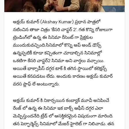
అక్షయ్‌ కుమార్‌ (Akshay Kumar) ప్రధాన పాత్రలో
నటించిన తాజా చిత్రం ‘కేసరి చాప్టర్‌ 2’. గత కొన్ని రోజులుగా
ట్రెండింగ్‌లో ఉన్న ఈ సినిమా రీసెంట్ గా ప్రేక్షకుల
ముందుకువచ్చింది.సినిమాలో కొన్ని అప్ అండ్ డౌన్స్
ఉన్నప్పటికీ కూడా కచ్చితంగా చూడాల్సిన సినిమాల్లో
ఒకటిగా కేసరి చాప్టర్2 సినిమా అని వార్తలు వచ్చాయి.
అయితే భాక్సాపీస్ దగ్గర టాక్ కి తగిన స్దాయిలో కలెక్షన్స్
అయితే కనపడటం లేదు. అందుకు కారణం అక్షయ్ కుమార్
వరస ప్లాఫ్ లే అంటున్నారు.
అక్షయ్ కుమార్ కి నికార్సయిన కంబ్యాక్ మూవీ అనిపించే
రేంజ్ లో ఉన్న ఈ సినిమా ఇక బాక్స్ ఆఫీస్ దగ్గర ఎలా
మెప్పిస్తుందనేది ట్రేడ్ లో ఆసక్తికరమైన విషయంగా మారింది.
తన పెర్ఫార్మెన్స్ సినిమాలో మేజర్ హైలెట్ గా నిలిచాడు. తన