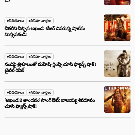
వీడియోలు
సినిమా వార్తలు
చీకటిని చీల్చిన అఖండ: టీజర్ చివరున్న షాట్‌ను
మిస్సవకండి!
వీడియోలు
సినిమా వార్తలు
నందిపై త్రిశూలంతో మహేష్-గ్లింప్స్ చూసి ఫ్యాన్స్ షాక్ !
టైటిల్ రివీల్
వీడియోలు
సినిమా వార్తలు
‘అఖండ 2 తాండవం’ సాంగ్ ఔట్: బాలయ్య శివరూపం
చూసి ఫ్యాన్స్ షాక్!