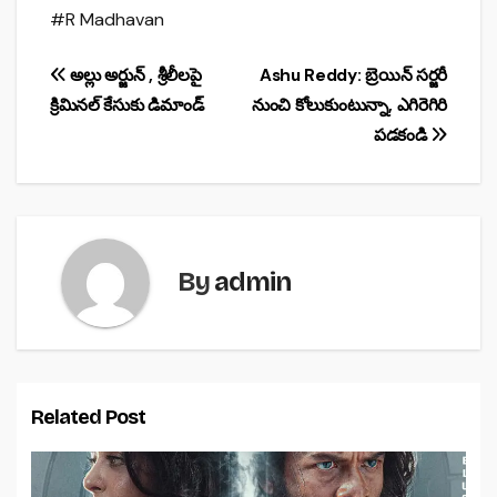
c
at
ar
#R Madhavan
e
s
e
b
A
Post
అల్లు అర్జున్ , శ్రీలీలపై
Ashu Reddy: బ్రెయిన్ సర్జరీ
o
p
క్రిమినల్ కేసుకు డిమాండ్
నుంచి కోలుకుంటున్నా, ఎగిరెగిరి
navigation
o
p
పడకండి
k
By
admin
Related Post