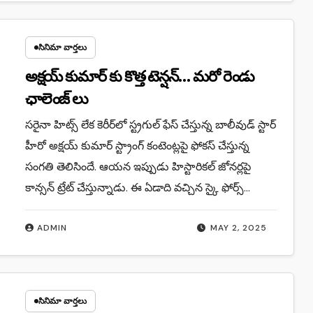
సినిమా వార్తలు
అక్షయ్ కుమార్ కు కొత్త టెన్షన్… మరో రెండు
ఛాలెంజ్ లు
సరైనా హిట్స్ లేక కెరీర్‌లో స్ట్రగుల్ ఫేస్ చేస్తున్న బాలీవుడ్ స్టార్
హీరో అక్షయ్ కుమార్ స్ట్రాంగ్ కంటెంట్లపై ఫోకస్ చేస్తున్న
సంగతి తెలిసిందే. ఆయన ఇప్పుడు హిస్టారికల్ జోనర్లపై
కాన్సన్ ట్రేట్ చేస్తున్నాడు. ఈ ఏడాది వచ్చిన స్కై ఫోర్స్…
ADMIN
MAY 2, 2025
సినిమా వార్తలు