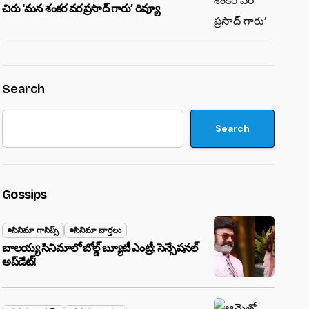
చిరు ‘మ‌న శంక‌ర వ‌ర ప్ర‌సాద్ గారు’ రివ్యూ
Search
Search
Gossips
సినిమా గాసిప్స్
సినిమా వార్తలు
బాలయ్య సినిమాలో బోల్డ్ బ్యూటీ ఎంట్రీ: సెన్సేషనల్
అప్‌డేట్!