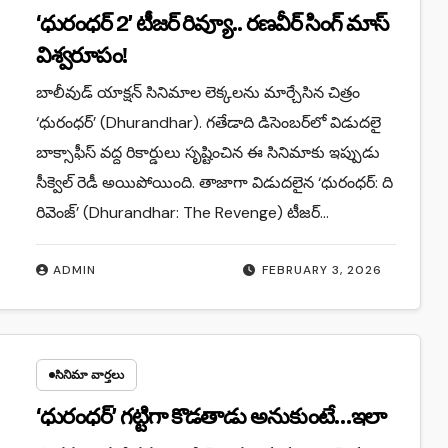
‘ధురంధర్ 2’ టీజర్ రివ్యూ.. రణవీర్ సింగ్ మాస్
విశ్వరూపం!
బాలీవుడ్ యాక్షన్ సినిమాల లెక్కలను మార్చేసిన చిత్రం
‘ధురంధర్’ (Dhurandhar). గతేడాది డిసెంబర్‌లో విడుదలై
బాక్సాఫీస్ వద్ద రికార్డులు సృష్టించిన ఈ సినిమాకు ఇప్పుడు
సీక్వెల్ రెడీ అయిపోయింది. తాజాగా విడుదలైన ‘ధురంధర్: ది
రివెంజ్’ (Dhurandhar: The Revenge) టీజర్…
ADMIN
FEBRUARY 3, 2026
సినిమా వార్తలు
‘ధురంధ‌ర్’ గ‌ట్టిగా కొడతాడు అనుకుంటే…ఇలా