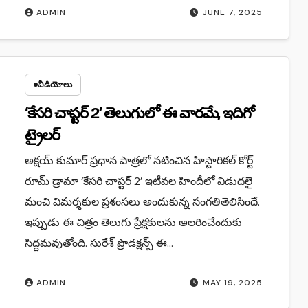
ADMIN
JUNE 7, 2025
వీడియోలు
‘కేసరి చాప్టర్ 2’ తెలుగులో ఈ వారమే, ఇదిగో
ట్రైలర్
అక్షయ్ కుమార్ ప్రధాన పాత్రలో నటించిన హిస్టారికల్ కోర్ట్‌
రూమ్ డ్రామా ‘కేసరి చాప్టర్ 2’ ఇటీవల హిందీలో విడుదలై
మంచి విమర్శకుల ప్రశంసలు అందుకున్న సంగతితెలిసిందే.
ఇప్పుడు ఈ చిత్రం తెలుగు ప్రేక్షకులను అలరించేందుకు
సిద్దమవుతోంది. సురేశ్ ప్రొడక్షన్స్ ఈ…
ADMIN
MAY 19, 2025