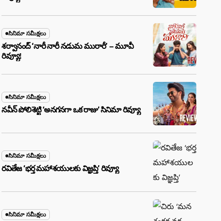
సినిమా సమీక్షలు
శర్వానంద్ ‘నారీ నారీ నడుమ మురారీ’ – మూవీ
రివ్యూ!
సినిమా సమీక్షలు
నవీన్ పోలిశెట్టి ‘అనగనగా ఒక రాజు’ సినిమా రివ్యూ
సినిమా సమీక్షలు
రవితేజ ‘భర్త మహాశయులకు విజ్ఞప్తి’ రివ్యూ
సినిమా సమీక్షలు