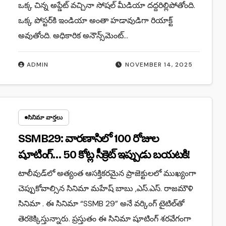
ఒక్క చిన్న అప్డేట్ వచ్చినా సోషల్ మీడియా దద్దరిల్లిపోతోంది.
ఒక్క పోస్టర్‌కి ఇండియా అంతా హడావుడిగా రియాక్ట్
అవుతోంది. అధికారిక అనౌన్స్‌మెంట్…
ADMIN
NOVEMBER 14, 2025
సినిమా వార్తలు
SSMB29: వారణాసిలో 100 రోజుల
షూటింగ్… 50 కోట్ల సీక్రెట్ ఇప్పుడు బయటకి!
టాలీవుడ్‌లో అత్యంత ఆసక్తికరమైన ప్రాజెక్టులలో ముఖ్యంగా
చెప్పుకోవాల్సిన సినిమా మహేష్ బాబు ,ఎస్.ఎస్. రాజమౌళి
సినిమా . ఈ సినిమా “SSMB 29” అనే వర్కింగ్ టైటిల్‌తో
తెరకెక్కిస్తున్నారు. ప్రస్తుతం ఈ సినిమా షూటింగ్ శరవేగంగా