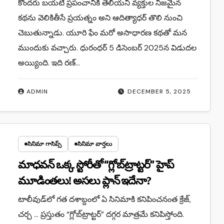
కొంద‌రు బ‌య‌టి ప్ర‌పంచానికి తెలియని వ్యక్తుల నిజమైన
కథను వెలికితీసే ప్ర‌య‌త్నం అని ఆదిత్యాధ‌ర్ తొలి నుంచి
చెబుతున్నాడు. యూరి ఫేం మ‌రో అసాధార‌ణ క‌థ‌తో మన
ముందుకు వచ్చారు. ధురంధర్ 5 డిసెంబర్ 2025న విడుద‌ల
అయ్యింది. ఇది ర‌ణ్…
ADMIN
DECEMBER 5, 2025
సినిమా గాసిప్స్
సినిమా వార్తలు
మాధవన్ ఒక్క స్టోరీతో “గ్లోబ్‌ట్రాట్టర్” హైప్
మూడింతలు! అసలు ప్లాన్ ఇదేనా?
టాలీవుడ్‌లో గత దశాబ్దంలో ఏ సినిమాకి కనిపించనంత క్రేజ్,
చర్చ … ప్రస్తుతం “గ్లోబ్‌ట్రాట్టర్” దగ్గర మాత్రమే కనిపిస్తోంది.