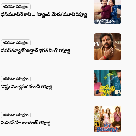
సినిమా సమీక్షలు
ఫన్ మూవీనే కానీ … ‘బ్యాండ్‌ మేళం’ మూవీ రివ్యూ
సినిమా సమీక్షలు
పవన్ కళ్యాణ్ ‘ఉస్తాద్ భ‌గ‌త్ సింగ్’ రివ్యూ
సినిమా సమీక్షలు
‘విష్ణు విన్యాసం’ మూవీ రివ్యూ
సినిమా సమీక్షలు
సుహాస్ ‘హే బలవంత్’ రివ్యూ