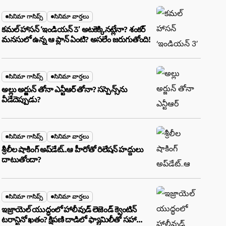
సినిమా గాసిప్స్
సినిమా వార్తలు
కమల్ హాసన్ ‘ఇండియన్ 3’ అటకెక్కినట్లేనా? శంకర్
మనసులో ఉన్న ఆ ప్లాన్ ఏంటి? అసలేం జరుగుతోంది!
సినిమా గాసిప్స్
సినిమా వార్తలు
అల్లు అర్జున్ తోనా ఎన్టీఆర్ తోనా? సస్పెన్స్‌ను
వీడేదెప్పుడు?
సినిమా గాసిప్స్
సినిమా వార్తలు
శ్రీలీల షాకింగ్ అప్‌డేట్..ఆ హీరోతో రిలేషన్ హద్దులు
దాటుతోందా?
సినిమా గాసిప్స్
సినిమా వార్తలు
ఇజ్రాయెల్ యుద్ధంలో హాలీవుడ్ లెజెండ్ క్వెంటిన్
టరాన్టినో ఖతం? క్షిపణి దాడిలో ఫ్యామిలీతో సహా