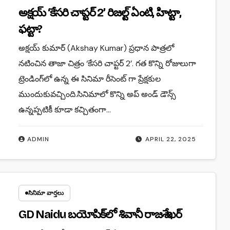
అక్షయ్‌ ‘కేసరి చాప్టర్‌ 2’ రిజల్ట్ ఏంటి, హిట్టా,
ఫట్టా?
అక్షయ్‌ కుమార్‌ (Akshay Kumar) ప్రధాన పాత్రలో
నటించిన తాజా చిత్రం ‘కేసరి చాప్టర్‌ 2’. గత కొన్ని రోజులుగా
ట్రెండింగ్‌లో ఉన్న ఈ సినిమా రీసెంట్ గా ప్రేక్షకుల
ముందుకువచ్చింది.సినిమాలో కొన్ని అప్ అండ్ డౌన్స్
ఉన్నప్పటికీ కూడా కచ్చితంగా…
ADMIN
APRIL 22, 2025
సినిమా వార్తలు
GD Naidu బయోపిక్‌లో శివానీ రాజశేఖర్‌