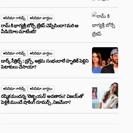
బూడిదయ్యారా? అసలు నిజం ఇదీ!
సినిమా గాసిప్స్
సినిమా వార్తలు
రామ్ కి భాగ్యశ్రీ బోర్సే బ్రేకప్ చెప్పేసిందా?మరి ఆ
వీడియోల మాటేంటి?
సినిమా గాసిప్స్
సినిమా వార్తలు
డార్క్ సీక్రెట్స్ : డ్రగ్స్, అక్రమ సంభందాలే హృతిక్ పెళ్లిని
పెటాకులు చేసాయా?
సినిమా గాసిప్స్
సినిమా వార్తలు
రష్మిక మందన్న ‘లెజ్బియన్’ అవతారం? విజయ్‌తో
పెళ్లికి ముందే షాకింగ్ రూమర్స్ ,నిజమేనా?