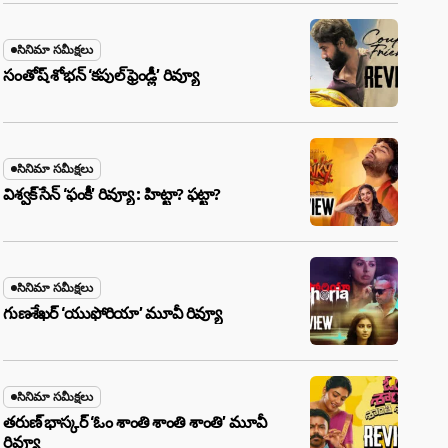
సినిమా సమీక్షలు
సంతోష్ శోభన్ ‘కపుల్ ఫ్రెండ్లీ’ రివ్యూ
సినిమా సమీక్షలు
విశ్వక్ సేన్ ‘ఫంకీ’ రివ్యూ : హిట్టా? ఫట్టా?
సినిమా సమీక్షలు
గుణశేఖర్ ‘యుఫోరియా’ మూవీ రివ్యూ
సినిమా సమీక్షలు
తరుణ్ భాస్కర్ ‘ఓం శాంతి శాంతి శాంతి’ మూవీ
రివ్యూ