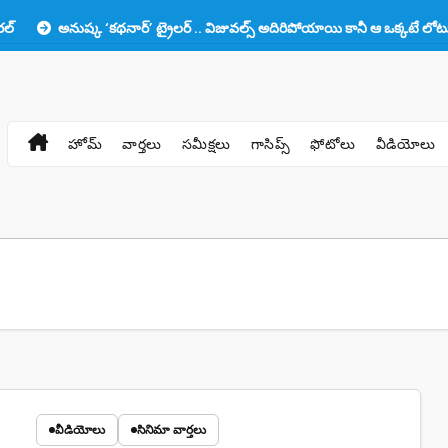
ుష్క ‘కథనార్’ ట్రైలర్ .. విజువల్స్ అదిరిపోయాయి కానీ ఆ ఒక్కటే లోటు!!
ప్
హోమ్
వార్తలు
సమీక్షలు
గాసిప్స్
ఫోటోలు
వీడియోలు
వీడియోలు
సినిమా వార్తలు