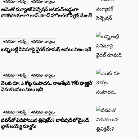
సినిమా గాసిప్స్
సినిమా వార్తలు
ఆమెతో మ్యూజిక్ సెన్సేషన్ అనిరుధ్ అడ్డంగా
దొరికిపోయారా? లాస్ వెగాస్ హోటల్‌లో సీక్రెట్ మేటర్!
సినిమా గాసిప్స్
సినిమా వార్తలు
బన్ని,అట్లీ సినిమాపై వైరల్ రూమర్, అసలు నిజం ఇదే
సినిమా గాసిప్స్
సినిమా వార్తలు
నెలకు రూ. 3 కోట్ల సంపాదన.. రాజశేఖర్ ‘గోలీ ఫ్యాక్టరీ’
వెనుక అసలు నిజం ఇదీ!
సినిమా గాసిప్స్
సినిమా వార్తలు
పవన్‌తో విడిపోయిన త్రివిక్రమ్? టాలీవుడ్‌లో మైండ్
బ్లాక్ అయ్యే న్యూస్!