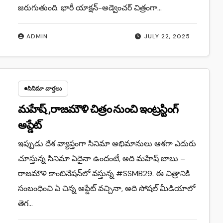
జరుగుతుంది. భారీ యాక్షన్-అడ్వెంచర్ చిత్రంగా…
ADMIN
JULY 22, 2025
సినిమా వార్తలు
మహేష్ ,రాజమౌళి చిత్రం నుంచి ఇంట్రస్టింగ్
అప్డేట్
ఇప్పుడు దేశ వ్యాప్తంగా సినిమా అభిమానులు ఆశగా ఎదురు
చూస్తున్న సినిమా ఏదైనా ఉందంటే, అది మహేష్ బాబు –
రాజమౌళి కాంబినేషన్‌లో వస్తున్న #SSMB29. ఈ చిత్రానికి
సంబంధించి ఏ చిన్న అప్డేట్ వచ్చినా, అది సోషల్ మీడియాలో
తెగ…