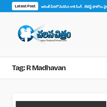
Skip
Latest Post
ాన్స్ ఫిదా!
ఆరెంజ్ చీరలో మెరిసిన రాశి సింగ్.. లేటెస్ట్ ఫొటోలు వైరల్
అన
to
content
Tag:
R Madhavan