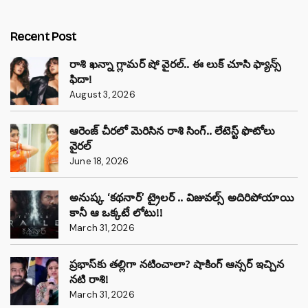
Recent Post
రాశి ఖన్నా గ్లామర్ షో వైరల్.. ఈ లుక్ చూసి ఫ్యాన్స్
ఫిదా!
August 3, 2026
ఆరెంజ్ చీరలో మెరిసిన రాశి సింగ్.. లేటెస్ట్ ఫొటోలు
వైరల్
June 18, 2026
అనుష్క ‘కథనార్’ ట్రైలర్ .. విజువల్స్ అదిరిపోయాయి
కానీ ఆ ఒక్కటే లోటు!!
March 31, 2026
ప్రభాస్‌కు తల్లిగా నటించాలా? షాకింగ్ ఆన్సర్ ఇచ్చిన
నటి రాశి!
March 31, 2026