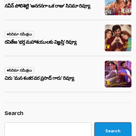
నవీన్ పోలిశెట్టి ‘అనగనగా ఒక రాజు’ సినిమా రివ్యూ
సినిమా సమీక్షలు
రవితేజ ‘భర్త మహాశయులకు విజ్ఞప్తి’ రివ్యూ
సినిమా సమీక్షలు
చిరు ‘మ‌న శంక‌ర వ‌ర ప్ర‌సాద్ గారు’ రివ్యూ
Search
Search