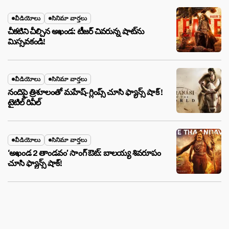
వీడియోలు
సినిమా వార్తలు
చీకటిని చీల్చిన అఖండ: టీజర్ చివరున్న షాట్‌ను
మిస్సవకండి!
వీడియోలు
సినిమా వార్తలు
నందిపై త్రిశూలంతో మహేష్-గ్లింప్స్ చూసి ఫ్యాన్స్ షాక్ !
టైటిల్ రివీల్
వీడియోలు
సినిమా వార్తలు
‘అఖండ 2 తాండవం’ సాంగ్ ఔట్: బాలయ్య శివరూపం
చూసి ఫ్యాన్స్ షాక్!