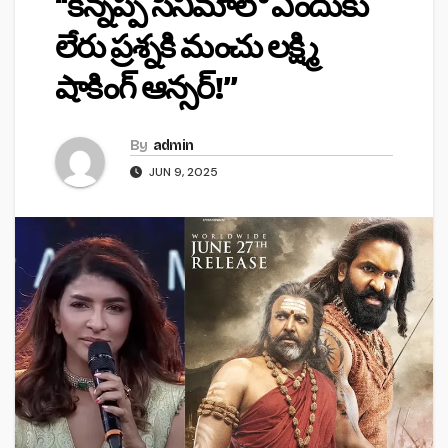
“కన్నప్ప సినిమాలో ఎందుకు
లేరు ప్రశ్నకి మంచు లక్ష్మి
షాకింగ్ ఆన్సర్!”
By
admin
JUN 9, 2025