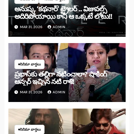
అనుష్క ‘కథనార్’ ట్రైలర్ .. విజువల్స్
అదిరిపోయాయి కానీ ఆ ఒక్కటే లోటు!!
MAR 31, 2026
ADMIN
సినిమా వార్తలు
ప్రభాస్‌కు తల్లిగా నటించాలా? షాకింగ్
ఆన్సర్ ఇచ్చిన నటి రాశి!
MAR 31, 2026
ADMIN
సినిమా వార్తలు