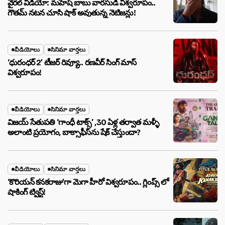
వైరల్ వీడియో: మహేష్ బాబు వారసుడి విశ్వరూపం..
గౌతమ్ నటన చూసి షాక్ అవుతున్న నెటిజన్లు!
వీడియోలు
సినిమా వార్తలు
‘ధురంధర్ 2’ టీజర్ రివ్యూ.. రణవీర్ సింగ్ మాస్
విశ్వరూపం!
వీడియోలు
సినిమా వార్తలు
విజయ్ సేతుపతి ‘గాంధీ టాక్స్’ ,30 ఏళ్ల తర్వాత మళ్ళీ
అలాంటి ప్రయోగం, బాక్సాఫీస్‌ను షేక్ చేస్తుందా?
వీడియోలు
సినిమా వార్తలు
‘కొరియన్ కనకరాజు’గా మెగా హీరో విశ్వరూపం.. గ్లింప్స్ లో
షాకింగ్ ట్విస్ట్!