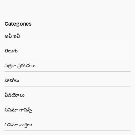
Categories
అవీ ఇవీ
తెలుగు
పత్రికా ప్రకటనలు
ఫోటోలు
వీడియోలు
సినిమా గాసిప్స్
సినిమా వార్తలు