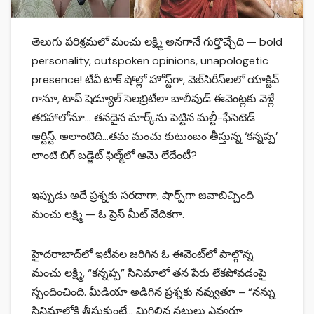
తెలుగు పరిశ్రమలో మంచు లక్ష్మి అనగానే గుర్తొచ్చేది — bold
personality, outspoken opinions, unapologetic
presence! టీవీ టాక్ షోల్లో హోస్ట్‌గా, వెబ్‌సిరీస్‌లలో యాక్టివ్
గానూ, టాప్ షెడ్యూల్ సెలబ్రిటీలా బాలీవుడ్ ఈవెంట్లకు వెళ్లే
తరహాలోనూ… తనదైన మార్క్‌ను పెట్టిన మల్టీ-ఫేసెటెడ్
ఆర్టిస్ట్. అలాంటిది…తమ మంచు కుటుంబం తీస్తున్న ‘కన్నప్ప’
లాంటి బిగ్ బడ్జెట్ ఫిల్మ్‌లో ఆమె లేదేంటీ?
ఇప్పుడు అదే ప్రశ్నకు సరదాగా, షార్ప్‌గా జవాబిచ్చింది
మంచు లక్ష్మి — ఓ ప్రెస్ మీట్ వేదికగా.
హైదరాబాద్‌లో ఇటీవల జరిగిన ఓ ఈవెంట్‌లో పాల్గొన్న
మంచు లక్ష్మి, “కన్నప్ప” సినిమాలో తన పేరు లేకపోవడంపై
స్పందించింది. మీడియా అడిగిన ప్రశ్నకు నవ్వుతూ – “నన్ను
సినిమాలోకి తీసుకుంటే… మిగిలిన నటులు ఎవ్వరూ