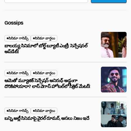
Gossips
సినిమా గాసిప్స్
సినిమా వార్తలు
బాలయ్య సినిమాలో బోల్డ్ బ్యూటీ ఎంట్రీ: సెన్సేషనల్
అప్‌డేట్!
సినిమా గాసిప్స్
సినిమా వార్తలు
ఆమెతో మ్యూజిక్ సెన్సేషన్ అనిరుధ్ అడ్డంగా
దొరికిపోయారా? లాస్ వెగాస్ హోటల్‌లో సీక్రెట్ మేటర్!
సినిమా గాసిప్స్
సినిమా వార్తలు
బన్ని,అట్లీ సినిమాపై వైరల్ రూమర్, అసలు నిజం ఇదే