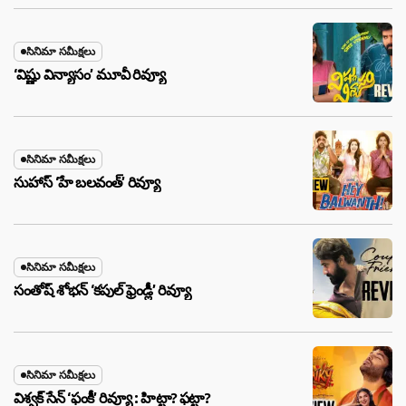
సినిమా సమీక్షలు
‘విష్ణు విన్యాసం’ మూవీ రివ్యూ
సినిమా సమీక్షలు
సుహాస్ ‘హే బలవంత్’ రివ్యూ
సినిమా సమీక్షలు
సంతోష్ శోభన్ ‘కపుల్ ఫ్రెండ్లీ’ రివ్యూ
సినిమా సమీక్షలు
విశ్వక్ సేన్ ‘ఫంకీ’ రివ్యూ : హిట్టా? ఫట్టా?