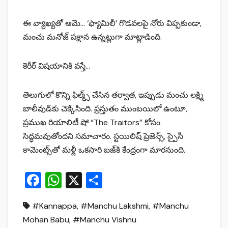
ఈ వ్యాఖ్యతో ఆమె… ‘ఫ్యామిలీ’ గొడవలపై నోరు విప్పకుండా,
మంచు మనోజ్ పక్షాన ఉన్నట్లుగా మాట్లాడింది.
కెరీర్ విషయానికి వస్తే…
తెలుగులో కొన్ని ఫిల్మ్స్ చేసిన తర్వాత, ఇప్పుడు మంచు లక్ష్మి
బాలీవుడ్‌కు చెక్కేసింది. ప్రస్తుతం ముంబయిలో ఉంటూ,
ప్రముఖ రియాలిటీ షో “The Traitors” కోసం
సిద్ధమవుతోందని సమాచారం. స్టయిలిష్ ప్రెజెన్స్, స్పైసీ
కామెంట్స్‌తో మళ్లీ ఒకసారి బజ్‌కి కేంద్రంగా మారనుంది.
F
W
X
S
a
h
h
#Kannappa
,
#Manchu Lakshmi
,
#Manchu
c
at
ar
Mohan Babu
,
#Manchu Vishnu