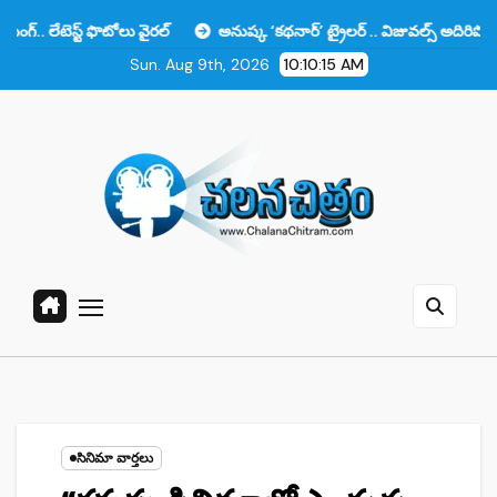
Skip
ఫొటోలు వైరల్
అనుష్క ‘కథనార్’ ట్రైలర్ .. విజువల్స్ అదిరిపోయాయి కానీ ఆ ఒక
to
Sun. Aug 9th, 2026
10:10:16 AM
content
సినిమా వార్తలు