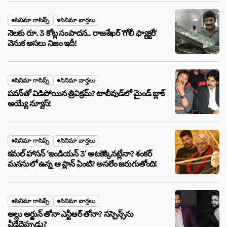
సినిమా గాసిప్స్
సినిమా వార్తలు
నెలకు రూ. 3 కోట్ల సంపాదన.. రాజశేఖర్ ‘గోలీ ఫ్యాక్టరీ’
వెనుక అసలు నిజం ఇదీ!
సినిమా గాసిప్స్
సినిమా వార్తలు
పవన్‌తో విడిపోయిన త్రివిక్రమ్? టాలీవుడ్‌లో మైండ్ బ్లాక్
అయ్యే న్యూస్!
సినిమా గాసిప్స్
సినిమా వార్తలు
కమల్ హాసన్ ‘ఇండియన్ 3’ అటకెక్కినట్లేనా? శంకర్
మనసులో ఉన్న ఆ ప్లాన్ ఏంటి? అసలేం జరుగుతోంది!
సినిమా గాసిప్స్
సినిమా వార్తలు
అల్లు అర్జున్ తోనా ఎన్టీఆర్ తోనా? సస్పెన్స్‌ను
వీడేదెప్పుడు?