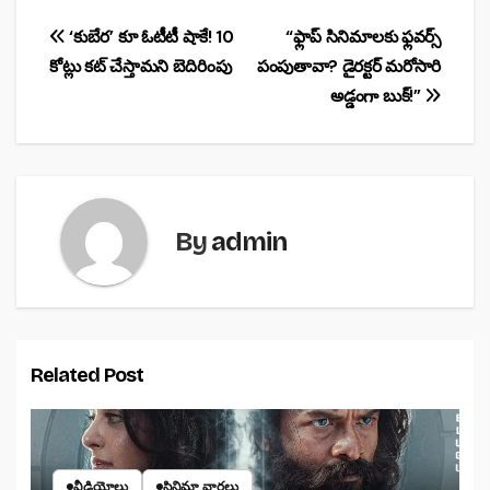
e
s
e
b
A
Post
‘కుబేర’ కూ ఓటీటీ షాకే! 10
“ఫ్లాప్ సినిమాలకు ఫ్లవర్స్
o
p
కోట్లు కట్ చేస్తామని బెదిరింపు
పంపుతావా? డైరక్టర్ మరోసారి
navigation
o
p
అడ్డంగా బుక్!”
k
By
admin
Related Post
వీడియోలు
సినిమా వార్తలు