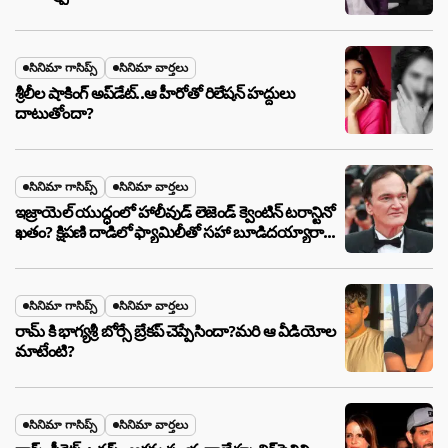
సినిమా గాసిప్స్
సినిమా వార్తలు
శ్రీలీల షాకింగ్ అప్‌డేట్..ఆ హీరోతో రిలేషన్ హద్దులు
దాటుతోందా?
సినిమా గాసిప్స్
సినిమా వార్తలు
ఇజ్రాయెల్ యుద్ధంలో హాలీవుడ్ లెజెండ్ క్వెంటిన్ టరాన్టినో
ఖతం? క్షిపణి దాడిలో ఫ్యామిలీతో సహా బూడిదయ్యారా?
అసలు నిజం ఇదీ!
సినిమా గాసిప్స్
సినిమా వార్తలు
రామ్ కి భాగ్యశ్రీ బోర్సే బ్రేకప్ చెప్పేసిందా?మరి ఆ వీడియోల
మాటేంటి?
సినిమా గాసిప్స్
సినిమా వార్తలు