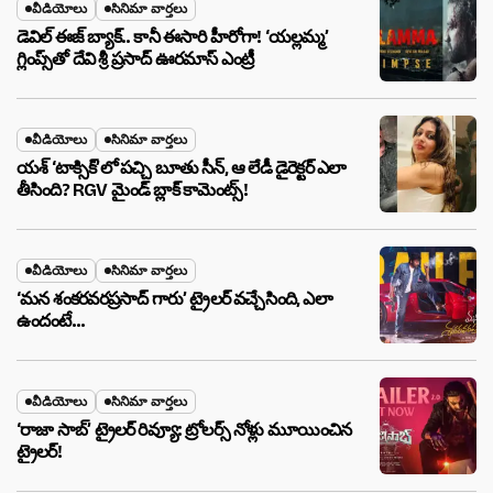
వీడియోలు
సినిమా వార్తలు
డెవిల్ ఈజ్ బ్యాక్.. కానీ ఈసారి హీరోగా! ‘యల్లమ్మ’
గ్లింప్స్‌తో దేవి శ్రీ ప్రసాద్ ఊరమాస్ ఎంట్రీ
వీడియోలు
సినిమా వార్తలు
యశ్ ‘టాక్సిక్’లో పచ్చి బూతు సీన్, ఆ లేడీ డైరెక్టర్ ఎలా
తీసింది? RGV మైండ్ బ్లాక్ కామెంట్స్!
వీడియోలు
సినిమా వార్తలు
‘మన శంకరవరప్రసాద్ గారు’ ట్రైలర్ వచ్చేసింది, ఎలా
ఉందంటే…
వీడియోలు
సినిమా వార్తలు
‘రాజా సాబ్’ ట్రైలర్ రివ్యూ: ట్రోలర్స్ నోళ్లు మూయించిన
ట్రైలర్!