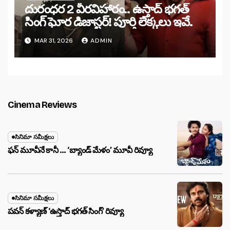
దురంధర 2 వీరవిహారం.. ఉస్తాద్ భగత్
సింగ్ ఘోర డిజాస్టర్! పూర్తి లెక్కలు ఇవే.
MAR 31, 2026
ADMIN
Cinema Reviews
సినిమా సమీక్షలు
ఫన్ మూవీనే కానీ … ‘బ్యాండ్‌ మేళం’ మూవీ రివ్యూ
సినిమా సమీక్షలు
పవన్ కళ్యాణ్ ‘ఉస్తాద్ భ‌గ‌త్ సింగ్’ రివ్యూ