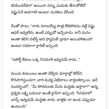
కనిపించరేమో!” అయినా నన్ను ఎందుకు తీసుకోలేదో
విష్ణునినే అడగాలి! అంటూ చురకలు వేసింది.
దీంతో పాటు, “నాకు సూటయ్యే పాత్ర లేకపోవడం వల్లే విష్ణు
ఆఫర్ ఇవ్వలేదు. ఉంటే ఎప్పుడో ఇచ్చేవాడు. కానీ మనం
అంతా కలిసి నటిస్తే అది ఫ్యామిలీ డ్రామా అయిపోతుంది!”
అంటూ సరదాగా క్లారిటీ ఇచ్చింది.
“సపోర్ట్ కేవలం ఒక్క సినిమాకి ఇవ్వడమే కాదు…”
మంచు కుటుంబం అంతా వేర్వేరు మార్గాల్లో కెరీర్‌ని
కొనసాగిస్తుండగా, వారి మధ్య విభేదాలు వార్తలకెక్కాయి. ఇదే
సందర్భంలో… “మీ సోదరులకు మీరు మద్దతు ఇస్తారా?” అన్న
ప్రశ్నకు లక్ష్మి బదులూ అంతే క్లాస్‌గా ఇచ్చింది: “సినిమాలో
ఛాన్స్ ఇవ్వడమే మద్దతు కాదు. వాళ్లకు నా అండ ఎప్పుడూ
ఉంటుంది.”