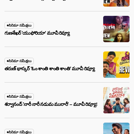
సినిమా సమీక్షలు
గుణశేఖర్ ‘యుఫోరియా’ మూవీ రివ్యూ
సినిమా సమీక్షలు
తరుణ్ భాస్కర్ ‘ఓం శాంతి శాంతి శాంతి’ మూవీ రివ్యూ
సినిమా సమీక్షలు
శర్వానంద్ ‘నారీ నారీ నడుమ మురారీ’ – మూవీ రివ్యూ!
సినిమా సమీక్షలు