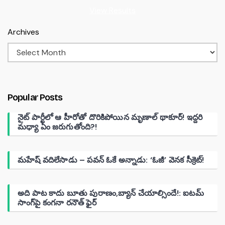
View Results
Archives
Popular Posts
నైట్ పార్టీలో ఆ హీరోతో దొరికిపోయిన మృణాల్ థాకూర్! ఇద్దరి
మధ్యా ఏం జరుగుతోంది?!
మహేష్ వదిలేసాడు – పవన్ ఓకే అన్నాడు: ‘ఓజీ’ వెనక సీక్రెట్!
అది పాట కాదు బూతు పురాణం,బ్యాన్ చేయాల్సిందే!: ఐటమ్
సాంగ్‌పై కంగనా రనౌత్ ఫైర్