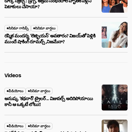
డార్క్ సీక్రెట్స్ : డ్రగ్స్, అక్రమ సంభందాలే హృతిక్ పెళ్లిని
పెటాకులు చేసాయా?
సినిమా గాసిప్స్
సినిమా వార్తలు
రష్మిక మందన్న ‘లెజ్బియన్’ అవతారం? విజయ్‌తో పెళ్లికి
ముందే షాకింగ్ రూమర్స్ ,నిజమేనా?
Videos
వీడియోలు
సినిమా వార్తలు
అనుష్క ‘కథనార్’ ట్రైలర్ .. విజువల్స్ అదిరిపోయాయి
కానీ ఆ ఒక్కటే లోటు!!
వీడియోలు
సినిమా వార్తలు