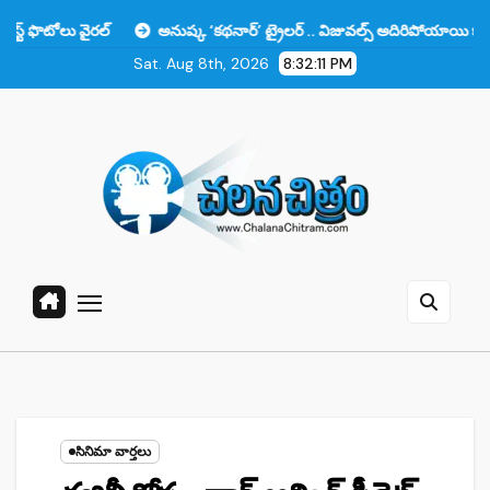
Skip
ైరల్
అనుష్క ‘కథనార్’ ట్రైలర్ .. విజువల్స్ అదిరిపోయాయి కానీ ఆ ఒక్కటే లోట
to
Sat. Aug 8th, 2026
8:32:12 PM
content
సినిమా వార్తలు