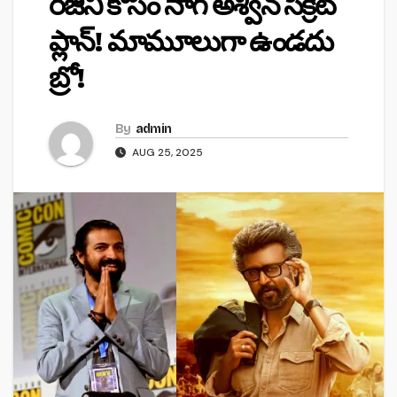
రజినీ కోసం నాగ్ అశ్విన్ సీక్రెట్
ప్లాన్! మామూలుగా ఉండదు
బ్రో!
By
admin
AUG 25, 2025