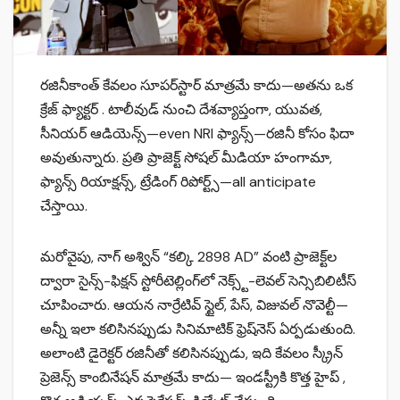
రజినీకాంత్ కేవలం సూపర్‌స్టార్ మాత్రమే కాదు—అతను ఒక
క్రేజ్ ఫ్యాక్టర్ . టాలీవుడ్ నుంచి దేశవ్యాప్తంగా, యువత,
సీనియర్ ఆడియెన్స్—even NRI ఫ్యాన్స్—రజినీ కోసం ఫిదా
అవుతున్నారు. ప్రతి ప్రాజెక్ట్ సోషల్ మీడియా హంగామా,
ఫ్యాన్స్ రియాక్షన్స్, ట్రేడింగ్ రిపోర్ట్స్—all anticipate
చేస్తాయి.
మరోవైపు, నాగ్ అశ్విన్ “కల్కి 2898 AD” వంటి ప్రాజెక్ట్‌ల
ద్వారా సైన్స్-ఫిక్షన్ స్టోరీటెల్లింగ్‌లో నెక్స్ట్-లెవల్ సెన్సిబిలిటీస్
చూపించారు. ఆయన నార్రేటివ్ స్టైల్, పేస్, విజువల్ నొవెల్టీ—
అన్నీ ఇలా కలిసినప్పుడు సినిమాటిక్ ఫ్రెష్‌నెస్ ఏర్పడుతుంది.
అలాంటి డైరెక్టర్ రజినీతో కలిసినప్పుడు, ఇది కేవలం స్క్రీన్
ప్రెజెన్స్ కాంబినేషన్ మాత్రమే కాదు— ఇండస్ట్రీకి కొత్త హైప్ ,