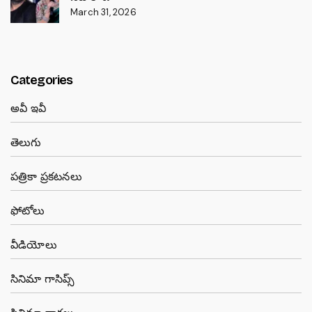
March 31, 2026
Categories
అవీ ఇవీ
తెలుగు
పత్రికా ప్రకటనలు
ఫోటోలు
వీడియోలు
సినిమా గాసిప్స్