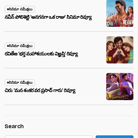
సినిమా సమీక్షలు
నవీన్ పోలిశెట్టి ‘అనగనగా ఒక రాజు’ సినిమా రివ్యూ
సినిమా సమీక్షలు
రవితేజ ‘భర్త మహాశయులకు విజ్ఞప్తి’ రివ్యూ
సినిమా సమీక్షలు
చిరు ‘మ‌న శంక‌ర వ‌ర ప్ర‌సాద్ గారు’ రివ్యూ
Search