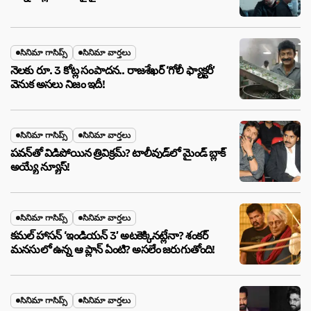
సినిమా గాసిప్స్
సినిమా వార్తలు
నెలకు రూ. 3 కోట్ల సంపాదన.. రాజశేఖర్ ‘గోలీ ఫ్యాక్టరీ’
వెనుక అసలు నిజం ఇదీ!
సినిమా గాసిప్స్
సినిమా వార్తలు
పవన్‌తో విడిపోయిన త్రివిక్రమ్? టాలీవుడ్‌లో మైండ్ బ్లాక్
అయ్యే న్యూస్!
సినిమా గాసిప్స్
సినిమా వార్తలు
కమల్ హాసన్ ‘ఇండియన్ 3’ అటకెక్కినట్లేనా? శంకర్
మనసులో ఉన్న ఆ ప్లాన్ ఏంటి? అసలేం జరుగుతోంది!
సినిమా గాసిప్స్
సినిమా వార్తలు