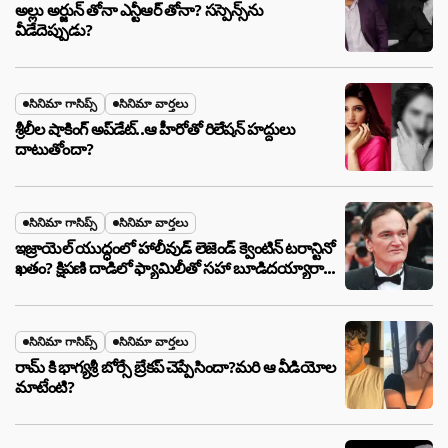
అల్లు అర్జున్ తోనా ఎన్టీఆర్ తోనా? సస్పెన్స్‌ను
వీడేదెప్పుడు?
సినిమా గాసిప్స్
సినిమా వార్తలు
శ్రీలీల షాకింగ్ అప్‌డేట్..ఆ హీరోతో రిలేషన్ హద్దులు
దాటుతోందా?
సినిమా గాసిప్స్
సినిమా వార్తలు
ఇజ్రాయెల్ యుద్ధంలో హాలీవుడ్ లెజెండ్ క్వెంటిన్ టరాన్టినో
ఖతం? క్షిపణి దాడిలో ఫ్యామిలీతో సహా బూడిదయ్యారా?
అసలు నిజం ఇదీ!
సినిమా గాసిప్స్
సినిమా వార్తలు
రామ్ కి భాగ్యశ్రీ బోర్సే బ్రేకప్ చెప్పేసిందా?మరి ఆ వీడియోల
మాటేంటి?