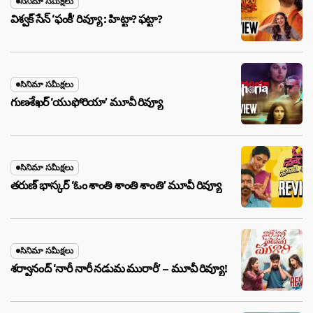
సినిమా సమీక్షలు
విశ్వక్ సేన్ ‘ఫంకీ’ రివ్యూ : హిట్టా? ఫట్టా?
సినిమా సమీక్షలు
గుణశేఖర్ ‘యుఫోరియా’ మూవీ రివ్యూ
సినిమా సమీక్షలు
తరుణ్ భాస్కర్ ‘ఓం శాంతి శాంతి శాంతి’ మూవీ రివ్యూ
సినిమా సమీక్షలు
శర్వానంద్ ‘నారీ నారీ నడుమ మురారీ’ – మూవీ రివ్యూ!