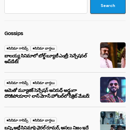
Search
Gossips
సినిమా గాసిప్స్
సినిమా వార్తలు
బాలయ్య సినిమాలో బోల్డ్ బ్యూటీ ఎంట్రీ: సెన్సేషనల్
అప్‌డేట్!
సినిమా గాసిప్స్
సినిమా వార్తలు
ఆమెతో మ్యూజిక్ సెన్సేషన్ అనిరుధ్ అడ్డంగా
దొరికిపోయారా? లాస్ వెగాస్ హోటల్‌లో సీక్రెట్ మేటర్!
సినిమా గాసిప్స్
సినిమా వార్తలు
బన్ని,అట్లీ సినిమాపై వైరల్ రూమర్, అసలు నిజం ఇదే