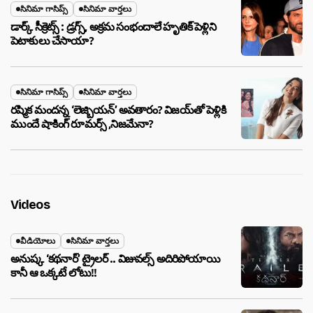
సినిమా గాసిప్స్
సినిమా వార్తలు
డార్క్ సీక్రెట్స్ : డ్రగ్స్, అక్రమ సంభందాలే హృతిక్ పెళ్లిని
పెటాకులు చేసాయా?
సినిమా గాసిప్స్
సినిమా వార్తలు
రష్మిక మందన్న ‘లెజ్బియన్’ అవతారం? విజయ్‌తో పెళ్లికి
ముందే షాకింగ్ రూమర్స్ ,నిజమేనా?
Videos
వీడియోలు
సినిమా వార్తలు
అనుష్క ‘కథనార్’ ట్రైలర్ .. విజువల్స్ అదిరిపోయాయి
కానీ ఆ ఒక్కటే లోటు!!