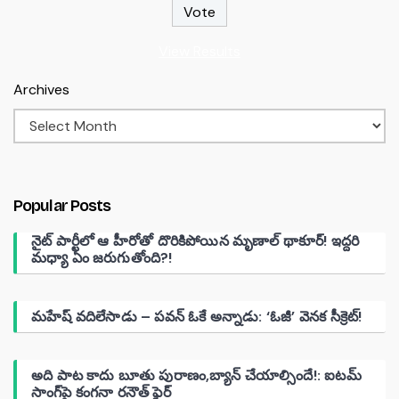
View Results
Archives
Popular Posts
నైట్ పార్టీలో ఆ హీరోతో దొరికిపోయిన మృణాల్ థాకూర్! ఇద్దరి
మధ్యా ఏం జరుగుతోంది?!
మహేష్ వదిలేసాడు – పవన్ ఓకే అన్నాడు: ‘ఓజీ’ వెనక సీక్రెట్!
అది పాట కాదు బూతు పురాణం,బ్యాన్ చేయాల్సిందే!: ఐటమ్
సాంగ్‌పై కంగనా రనౌత్ ఫైర్