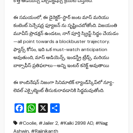
కొత్త ఆడియన్స్ ఎక్సపెక్టేషన్స్ క్రియేట్ చేస్తుంది.
ఈ సమయంలో, ఈ డైరెక్టర్-స్టార్ జంట మాస్ మరియు
కంటెంట్ సెన్సేషన్ల ఫ్యూజన్ ను సృష్టించబోతోంది. విజయంతి
మూవీస్ ప్రొడక్షన్ ఉండటం, నాగ్ పూర్తి స్క్రిప్ట్ సిద్ధం చేయడం
—all point towards a blockbuster trajectory.
ఫ్యాన్స్ కోసం, ఇది ఒక must-watch anticipation
అవుతుంది, మాస్ ఆడియెన్స్, ఇండస్ట్రీ ట్రేడ్స్, మరియు
బాక్సాఫీస్ ప్రతిఫలాలు—అన్ని ఇంటర్ కనెక్ట్ అవుతాయి
ఈ కాంబినేషన్ నిజంగా సినిమాటిక్ ల్యాండ్‌స్కేప్‌లో న్యూ-
లెవల్ ఎక్సైట్మెంట్ తీసుకురావడానికి సిద్ధమవుతోంది.
F
W
X
S
a
h
h
#Coolie
,
#Jailer 2
,
#Kalki 2898 AD
,
#Nag
c
at
ar
Ashwin
,
#Rajinikanth