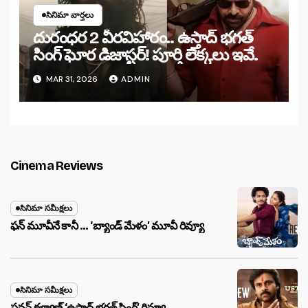
సినిమా వార్తలు
దురంధర 2 వీరవిహారం.. ఉస్తాద్ భగత్
సింగ్ ఘోర డిజాస్టర్! పూర్తి లెక్కలు ఇవే.
MAR 31, 2026
ADMIN
Cinema Reviews
సినిమా సమీక్షలు
ఫన్ మూవీనే కానీ … ‘బ్యాండ్‌ మేళం’ మూవీ రివ్యూ
సినిమా సమీక్షలు
పవన్ కళ్యాణ్ ‘ఉస్తాద్ భ‌గ‌త్ సింగ్’ రివ్యూ