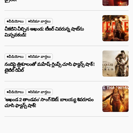
వీడియోలు
సినిమా వార్తలు
చీకటిని చీల్చిన అఖండ: టీజర్ చివరున్న షాట్‌ను
మిస్సవకండి!
వీడియోలు
సినిమా వార్తలు
నందిపై త్రిశూలంతో మహేష్-గ్లింప్స్ చూసి ఫ్యాన్స్ షాక్ !
టైటిల్ రివీల్
వీడియోలు
సినిమా వార్తలు
‘అఖండ 2 తాండవం’ సాంగ్ ఔట్: బాలయ్య శివరూపం
చూసి ఫ్యాన్స్ షాక్!