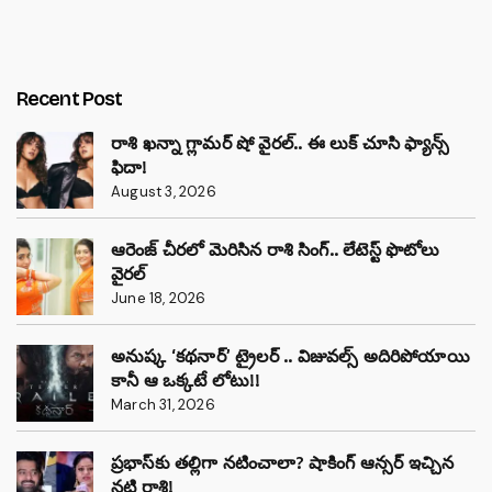
Recent Post
రాశి ఖన్నా గ్లామర్ షో వైరల్.. ఈ లుక్ చూసి ఫ్యాన్స్
ఫిదా!
August 3, 2026
ఆరెంజ్ చీరలో మెరిసిన రాశి సింగ్.. లేటెస్ట్ ఫొటోలు
వైరల్
June 18, 2026
అనుష్క ‘కథనార్’ ట్రైలర్ .. విజువల్స్ అదిరిపోయాయి
కానీ ఆ ఒక్కటే లోటు!!
March 31, 2026
ప్రభాస్‌కు తల్లిగా నటించాలా? షాకింగ్ ఆన్సర్ ఇచ్చిన
నటి రాశి!