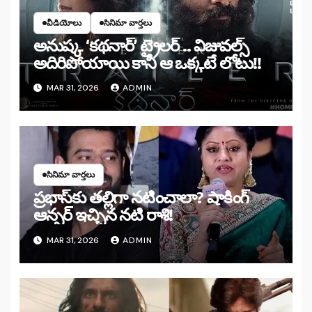
వీడియోలు
సినిమా వార్తలు
అనుష్క ‘కథనార్’ ట్రైలర్ .. విజువల్స్
అదిరిపోయాయి కానీ ఆ ఒక్కటే లోటు!!
MAR 31, 2026
ADMIN
సినిమా వార్తలు
ప్రభాస్‌కు తల్లిగా నటించాలా? షాకింగ్
ఆన్సర్ ఇచ్చిన నటి రాశి!
MAR 31, 2026
ADMIN