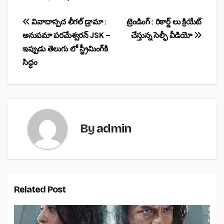
e
s
e
b
A
Post
వివాదాస్పద లీగల్ డ్రామా :
ట్రెండింగ్ : రికార్డ్ లు క్రియేట్
o
p
అనుపమా పరమేశ్వరన్ JSK –
చేస్తున్న సెల్ఫీ వీడియో
navigation
o
p
ఇప్పుడు తెలుగు లో స్ట్రీమింగ్‌కి
సిద్ధం
k
By
admin
Related Post