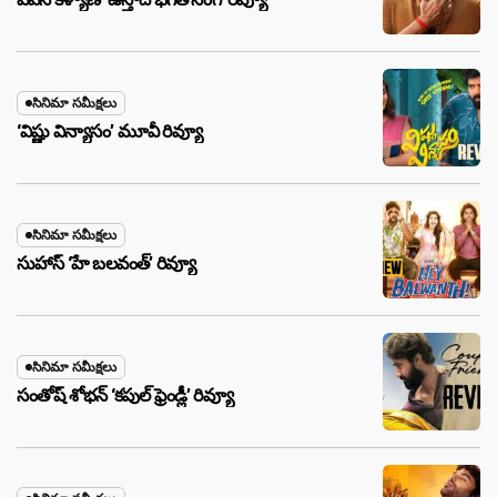
సినిమా సమీక్షలు
‘విష్ణు విన్యాసం’ మూవీ రివ్యూ
సినిమా సమీక్షలు
సుహాస్ ‘హే బలవంత్’ రివ్యూ
సినిమా సమీక్షలు
సంతోష్ శోభన్ ‘కపుల్ ఫ్రెండ్లీ’ రివ్యూ