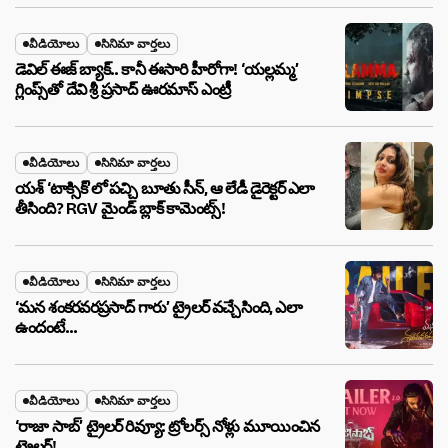
వీడియోలు
సినిమా వార్తలు
డెవిల్ ఈజ్ బ్యాక్.. కానీ ఈసారి హీరోగా! ‘యల్లమ్మ’
గ్లింప్స్‌తో దేవి శ్రీ ప్రసాద్ ఊరమాస్ ఎంట్రీ
వీడియోలు
సినిమా వార్తలు
యశ్ ‘టాక్సిక్’లో పచ్చి బూతు సీన్, ఆ లేడీ డైరెక్టర్ ఎలా
తీసింది? RGV మైండ్ బ్లాక్ కామెంట్స్!
వీడియోలు
సినిమా వార్తలు
‘మన శంకరవరప్రసాద్ గారు’ ట్రైలర్ వచ్చేసింది, ఎలా
ఉందంటే…
వీడియోలు
సినిమా వార్తలు
‘రాజా సాబ్’ ట్రైలర్ రివ్యూ: ట్రోలర్స్ నోళ్లు మూయించిన
ట్రైలర్!