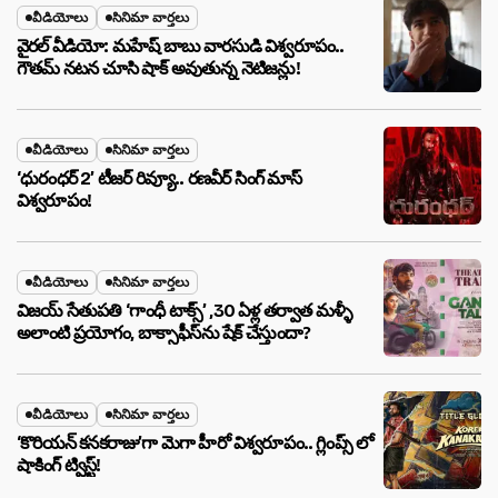
వీడియోలు
సినిమా వార్తలు
వైరల్ వీడియో: మహేష్ బాబు వారసుడి విశ్వరూపం..
గౌతమ్ నటన చూసి షాక్ అవుతున్న నెటిజన్లు!
వీడియోలు
సినిమా వార్తలు
‘ధురంధర్ 2’ టీజర్ రివ్యూ.. రణవీర్ సింగ్ మాస్
విశ్వరూపం!
వీడియోలు
సినిమా వార్తలు
విజయ్ సేతుపతి ‘గాంధీ టాక్స్’ ,30 ఏళ్ల తర్వాత మళ్ళీ
అలాంటి ప్రయోగం, బాక్సాఫీస్‌ను షేక్ చేస్తుందా?
వీడియోలు
సినిమా వార్తలు
‘కొరియన్ కనకరాజు’గా మెగా హీరో విశ్వరూపం.. గ్లింప్స్ లో
షాకింగ్ ట్విస్ట్!