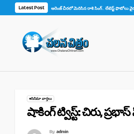
Skip
Latest Post
ఆరెంజ్ చీరలో మెరిసిన రాశి సింగ్.. లేటెస్ట్ ఫొటోలు వైరల్
అనుష్క ‘కథనా
to
content
సినిమా వార్తలు
షాకింగ్ ట్విస్ట్: చిరు, ప్ర
By
admin