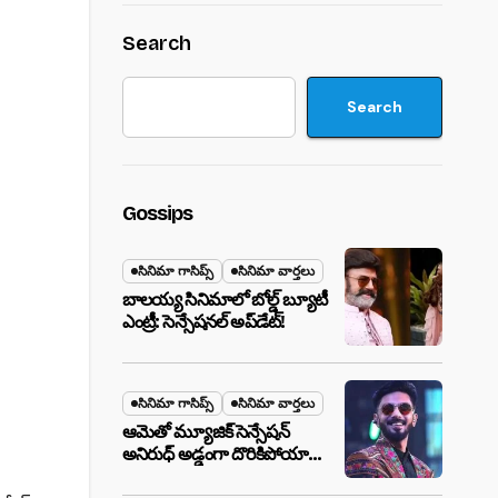
Search
Search
Gossips
సినిమా గాసిప్స్
సినిమా వార్తలు
బాలయ్య సినిమాలో బోల్డ్ బ్యూటీ
ఎంట్రీ: సెన్సేషనల్ అప్‌డేట్!
సినిమా గాసిప్స్
సినిమా వార్తలు
ఆమెతో మ్యూజిక్ సెన్సేషన్
అనిరుధ్ అడ్డంగా దొరికిపోయారా?
లాస్ వెగాస్ హోటల్‌లో సీక్రెట్