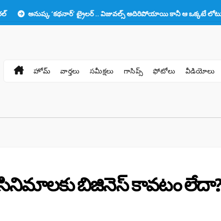
ర్’ ట్రైలర్ .. విజువల్స్ అదిరిపోయాయి కానీ ఆ ఒక్కటే లోటు!!
ప్రభాస్‌కు తల
హోమ్
వార్తలు
సమీక్షలు
గాసిప్స్
ఫోటోలు
వీడియోలు
భాస్ సినిమాలకు బిజినెస్ కావటం లేదా