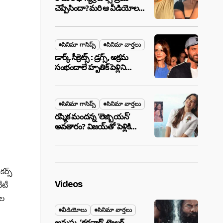
చెప్పేసిందా?మరి ఆ వీడియోల
మాటేంటి?
సినిమా గాసిప్స్
సినిమా వార్తలు
డార్క్ సీక్రెట్స్ : డ్రగ్స్, అక్రమ
సంభందాలే హృతిక్ పెళ్లిని
పెటాకులు చేసాయా?
సినిమా గాసిప్స్
సినిమా వార్తలు
రష్మిక మందన్న ‘లెజ్బియన్’
అవతారం? విజయ్‌తో పెళ్లికి
ముందే షాకింగ్ రూమర్స్
,నిజమేనా?
ర్స్
Videos
ీటీ
ాల
వీడియోలు
సినిమా వార్తలు
అనుష్క ‘కథనార్’ ట్రైలర్ ..