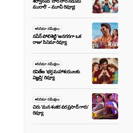
శర్వానంద్ ‘నారీ నారీ నడుమ
మురారీ’ – మూవీ రివ్యూ!
సినిమా సమీక్షలు
నవీన్ పోలిశెట్టి ‘అనగనగా ఒక
రాజు’ సినిమా రివ్యూ
సినిమా సమీక్షలు
రవితేజ ‘భర్త మహాశయులకు
విజ్ఞప్తి’ రివ్యూ
సినిమా సమీక్షలు
చిరు ‘మ‌న శంక‌ర వ‌ర ప్ర‌సాద్ గారు’
రివ్యూ