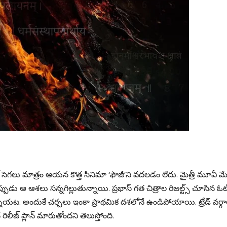
ెంట్ సెగలు మాత్రం ఆయన కొత్త సినిమా ‘ఫౌజీ’ని వదలడం లేదు. మైత్రీ మూవీ మేక
ప్పుడు ఆ ఆశలు సన్నగిల్లుతున్నాయి. ప్రభాస్ గత చిత్రాల రిజల్ట్స్ చూసిన ఓట
న్నాయట. అందుకే చర్చలు ఇంకా ప్రాథమిక దశలోనే ఉండిపోయాయి. ట్రేడ్ వర్గ
రిలీజ్ ప్లాన్ మారుతోందని తెలుస్తోంది.