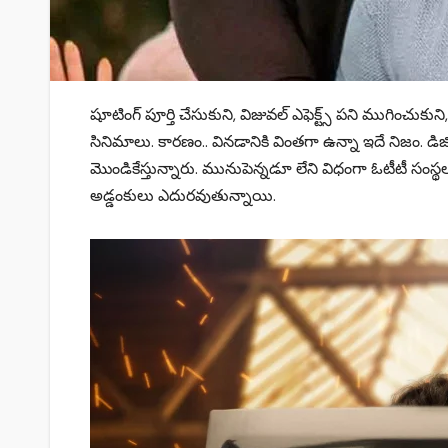
షూటింగ్ పూర్తి చేసుకుని, విజువల్ ఎఫెక్ట్స్ పని ముగించుకు
సినిమాలు. కారణం.. వినడానికి వింతగా ఉన్నా ఇదే నిజం. డిజిటల్ 
మొండికేస్తున్నారు. మునుపెన్నడూ లేని విధంగా ఓటీటీ సంస్
అడ్డంకులు ఎదురవుతున్నాయి.