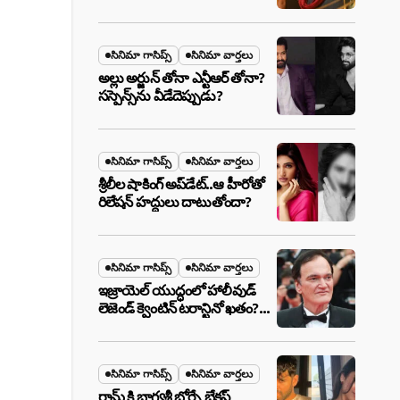
ఉన్న ఆ ప్లాన్ ఏంటి? అసలేం
జరుగుతోంది!
సినిమా గాసిప్స్
సినిమా వార్తలు
అల్లు అర్జున్ తోనా ఎన్టీఆర్ తోనా?
సస్పెన్స్‌ను వీడేదెప్పుడు?
సినిమా గాసిప్స్
సినిమా వార్తలు
శ్రీలీల షాకింగ్ అప్‌డేట్..ఆ హీరోతో
రిలేషన్ హద్దులు దాటుతోందా?
సినిమా గాసిప్స్
సినిమా వార్తలు
ఇజ్రాయెల్ యుద్ధంలో హాలీవుడ్
లెజెండ్ క్వెంటిన్ టరాన్టినో ఖతం?
క్షిపణి దాడిలో ఫ్యామిలీతో సహా
బూడిదయ్యారా? అసలు నిజం
ఇదీ!
సినిమా గాసిప్స్
సినిమా వార్తలు
రామ్ కి భాగ్యశ్రీ బోర్సే బ్రేకప్