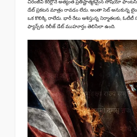
చిరంజీవి కెరీర్లోనే అత్యంత ప్రతిష్టాత్మకమైన సోషియో ఫాంటసీ 
డేట్ ప్రకటన మాత్రం రావడం లేదు. అంతా సెట్ అనుకున్న టైంల
ఒక కొలిక్కి రాలేదు. భారీ రేటు ఆశిస్తున్న నిర్మాతలకు, ఓటీ
ఫ్యాన్స్‌కు రిలీజ్ డేట్ ముహూర్తం తెలిసేలా ఉంది.