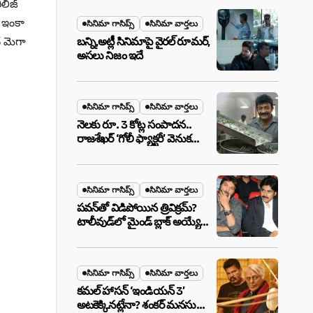
మేటర్!
ిలీజ్
ు ఇంకా
సినిమా గాసిప్స్
సినిమా వార్తలు
ే మెగా
బన్ని,అట్లీ సినిమాపై వైరల్ రూమర్,
అసలు నిజం ఇదే
సినిమా గాసిప్స్
సినిమా వార్తలు
నెలకు రూ. 3 కోట్ల సంపాదన..
రాజశేఖర్ ‘గోలీ ఫ్యాక్టరీ’ వెనుక
అసలు నిజం ఇదీ!
సినిమా గాసిప్స్
సినిమా వార్తలు
పవన్‌తో విడిపోయిన త్రివిక్రమ్?
టాలీవుడ్‌లో మైండ్ బ్లాక్ అయ్యే
న్యూస్!
సినిమా గాసిప్స్
సినిమా వార్తలు
కమల్ హాసన్ ‘ఇండియన్ 3’
అటకెక్కినట్లేనా? శంకర్ మనసులో