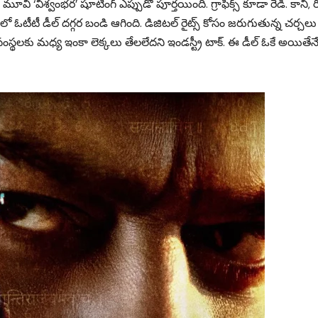
మూవీ ‘విశ్వంభర’ షూటింగ్ ఎప్పుడో పూర్తయింది. గ్రాఫిక్స్ కూడా రెడీ. కానీ, ర
ో ఓటీటీ డీల్ దగ్గర బండి ఆగింది. డిజిటల్ రైట్స్ కోసం జరుగుతున్న చర్చల
టీ సంస్థలకు మధ్య ఇంకా లెక్కలు తేలలేదని ఇండస్ట్రీ టాక్. ఈ డీల్ ఓకే అయితేన