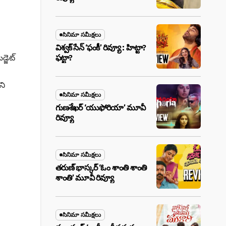
సినిమా సమీక్షలు
విశ్వక్ సేన్ ‘ఫంకీ’ రివ్యూ : హిట్టా?
్జెట్
ఫట్టా?
ని
సినిమా సమీక్షలు
గుణశేఖర్ ‘యుఫోరియా’ మూవీ
రివ్యూ
సినిమా సమీక్షలు
తరుణ్ భాస్కర్ ‘ఓం శాంతి శాంతి
శాంతి’ మూవీ రివ్యూ
సినిమా సమీక్షలు