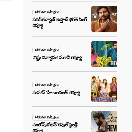
సినిమా సమీక్షలు
పవన్ కళ్యాణ్ ‘ఉస్తాద్ భ‌గ‌త్ సింగ్’
రివ్యూ
సినిమా సమీక్షలు
‘విష్ణు విన్యాసం’ మూవీ రివ్యూ
సినిమా సమీక్షలు
సుహాస్ ‘హే బలవంత్’ రివ్యూ
సినిమా సమీక్షలు
సంతోష్ శోభన్ ‘కపుల్ ఫ్రెండ్లీ’
రివ్యూ