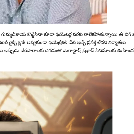
ని, గుమ్మడికాయ కొట్టేసినా కూడా థియేటర్ల వరకు రాలేకపోతున్నాయి ఈ బిగ్ బడ
రైట్స్ క్లోజ్ అవ్వకుండా థియేట్రికల్ డేట్ ఇచ్చే ప్రసక్తే లేదని నిర్మాతలు
థలు ఇప్పుడు బేరసారాలకు దిగడంతో మెగాస్టార్, ప్రభాస్ సినిమాలకు ఊహించ