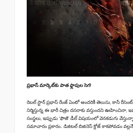
ప్రభాస్ మార్కెట్‌కు పాత ఫ్లాపుల సెగ!
రెబల్ స్టార్ ప్రభాస్ రేంజ్ ఏంటో అందరికీ తెలుసు, కానీ రీస
నిర్మిస్తున్న ఈ భారీ చిత్రం దసరాకు వస్తుందని ఊహించినా, ఇ
సంస్థలు, ఇప్పుడు ‘ఫౌజీ’ డీల్ విషయంలో వెనకడుగు వేస్తు
సమాచారం ప్రకారం.. డిజిటల్ బిజినెస్ క్లోజ్ కాకపోవడం వల్లనే 