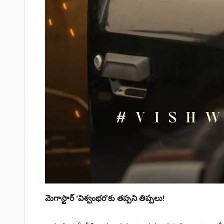
మెగాస్టార్ ‘విశ్వంభర’కు తప్పని తిప్పలు!