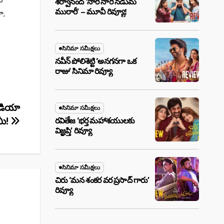
శర్వానంద్ ‘నారీ నారీ నడుమ
మురారీ’ – మూవీ రివ్యూ!
ా,
సినిమా సమీక్షలు
నవీన్ పోలిశెట్టి ‘అనగనగా ఒక
రాజు’ సినిమా రివ్యూ
ీడియా
సినిమా సమీక్షలు
మీ!
రవితేజ ‘భర్త మహాశయులకు
విజ్ఞప్తి’ రివ్యూ
సినిమా సమీక్షలు
చిరు ‘మ‌న శంక‌ర వ‌ర ప్ర‌సాద్ గారు’
రివ్యూ