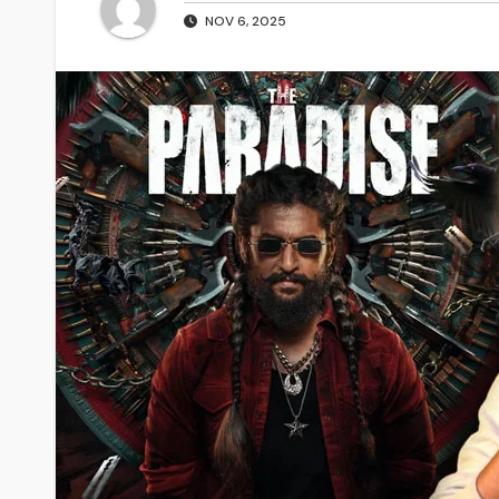
NOV 6, 2025