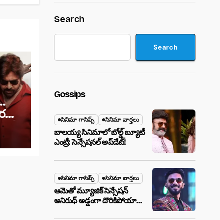
Search
Search
Gossips
..
ోర
సినిమా గాసిప్స్
సినిమా వార్తలు
 ఇవే.
బాలయ్య సినిమాలో బోల్డ్ బ్యూటీ
ఎంట్రీ: సెన్సేషనల్ అప్‌డేట్!
సినిమా గాసిప్స్
సినిమా వార్తలు
ఆమెతో మ్యూజిక్ సెన్సేషన్
అనిరుధ్ అడ్డంగా దొరికిపోయారా?
లాస్ వెగాస్ హోటల్‌లో సీక్రెట్