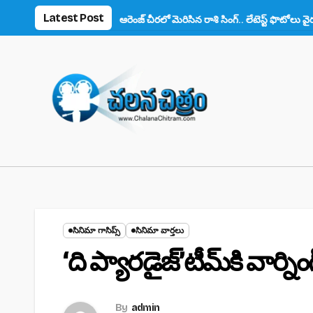
Skip
Latest Post
్స్ ఫిదా!
ఆరెంజ్ చీరలో మెరిసిన రాశి సింగ్.. లేటెస్ట్ ఫొటోలు వైరల్
అనుష
to
content
సినిమా గాసిప్స్
సినిమా వార్తలు
‘ది ప్యారడైజ్‌’టీమ్‌కి వార్న
By
admin