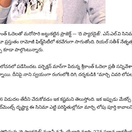
 ఓదెలతో మరోసారి జట్టుకట్టిన ప్రాజెక్ట్‌ — ‘ది ప్యారడైజ్‌’. ఎస్‌.ఎల్‌.వి సినిమ
రామా ప్రస్తుతం రామోజీ ఫిల్మ్‌సిటీలో శరవేగంగా సాగుతోంది. రియల్‌ సతీశ్‌ నేతృ
్స్‌ కూడా పాల్గొంటున్నారు.
ో పడేసిందట. పర్ఫెక్షన్‌ మాన్‌గా పేరున్న శ్రీకాంత్‌ ఓదెలా ప్రతీ సన్నివేశాన
నాయి. దీనిపై నాని స్వయంగా రంగంలోకి దిగి, దర్శకుడికి “మార్చి చివరి లోప
26 విడుదల తేదీని చేరుకోవడం ఇక కష్టమని తెలుస్తోంది. ఇక ఇప్పుడు మేకర్స్‌
ంట్స్‌ దృష్ట్యా ఈ సినిమా ఎట్టి పరిస్థితుల్లోనూ మార్చి లోపు పూర్తి కావాలన
ిస్తున్న ‘ది ప్యారడైజ్’ మూవీ వచ్చే యేడాది మార్చి 27న ప్రధాన భారతీ