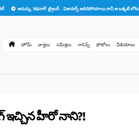
్క ‘కథనార్’ ట్రైలర్ .. విజువల్స్ అదిరిపోయాయి కానీ ఆ ఒక్కటే లోటు!!
ప్రభా
హోమ్
వార్తలు
సమీక్షలు
గాసిప్స్
ఫోటోలు
వీడియోలు
ింగ్ ఇచ్చిన హీరో నాని?!