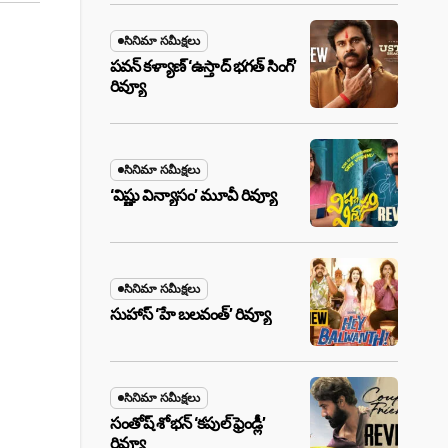
సినిమా సమీక్షలు
పవన్ కళ్యాణ్ ‘ఉస్తాద్ భ‌గ‌త్ సింగ్’
రివ్యూ
సినిమా సమీక్షలు
‘విష్ణు విన్యాసం’ మూవీ రివ్యూ
సినిమా సమీక్షలు
సుహాస్ ‘హే బలవంత్’ రివ్యూ
సినిమా సమీక్షలు
సంతోష్ శోభన్ ‘కపుల్ ఫ్రెండ్లీ’
రివ్యూ