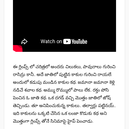
ఈ గ్లింప్స్ లో చరిత్రలో అందరు చిలుకలు, పావురాలు గురించి
రాసిన్రు కానీ.. అదే జాతిలో పుట్టిన కాకుల గురించి రాయలే.
అందులో కడుపు మండిన కాకుల కథ. జమానా జమానా కెళ్లి
నడిచే శవాల కథ. అమ్ము రొమ్ములో పాలు లేక.. రక్తం పోసి
పెంచిన ఓ జాతి కథ. ఒక దగడ్ వచ్చి మొత్తం జాతిలో జోష్
తెచ్చిండు. తూ అనిపించుకున్న కాకులు.. తల్వార్లు పట్టినయ్..
ఇది కాకులను ఒక్కటి చేసిన ఒక లంజా కొడుకు కథ అని
మొత్తంగా గ్లింప్స్ తోనే సినిమాపై హైప్ పెంచాడు.