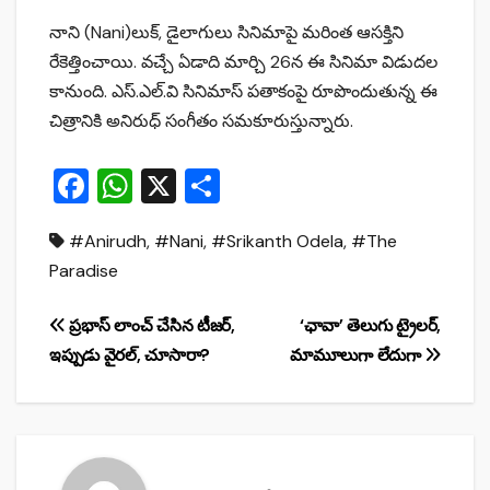
నాని (Nani)లుక్, డైలాగులు సినిమాపై మరింత ఆసక్తిని
రేకెత్తించాయి. వచ్చే ఏడాది మార్చి 26న ఈ సినిమా విడుదల
కానుంది. ఎస్‌.ఎల్‌.వి సినిమాస్‌ పతాకంపై రూపొందుతున్న ఈ
చిత్రానికి అనిరుధ్‌ సంగీతం సమకూరుస్తున్నారు.
F
W
X
S
a
h
h
#Anirudh
,
#Nani
,
#Srikanth Odela
,
#The
c
at
ar
Paradise
e
s
e
b
A
Post
ప్రభాస్ లాంచ్ చేసిన టీజర్,
‘ఛావా’ తెలుగు ట్రైలర్,
o
p
ఇప్పుడు వైరల్, చూసారా?
మామూలుగా లేదుగా
navigation
o
p
k