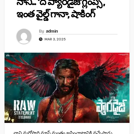
నాని.. ‘ది ప్యారడైజ్‌’గ్లింప్స్ ,
ఇంత వైల్డ్ గానా, షాకింగ్
By
admin
MAR 3, 2025
నాని మరోసారి మాస్ మంత్రం జపించాటానికి వచ్చేసాడు.