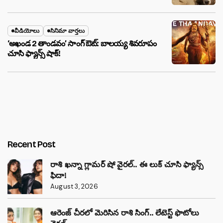
వీడియోలు
సినిమా వార్తలు
‘అఖండ 2 తాండవం’ సాంగ్ ఔట్: బాలయ్య శివరూపం
చూసి ఫ్యాన్స్ షాక్!
Recent Post
రాశి ఖన్నా గ్లామర్ షో వైరల్.. ఈ లుక్ చూసి ఫ్యాన్స్
ఫిదా!
August 3, 2026
ఆరెంజ్ చీరలో మెరిసిన రాశి సింగ్.. లేటెస్ట్ ఫొటోలు