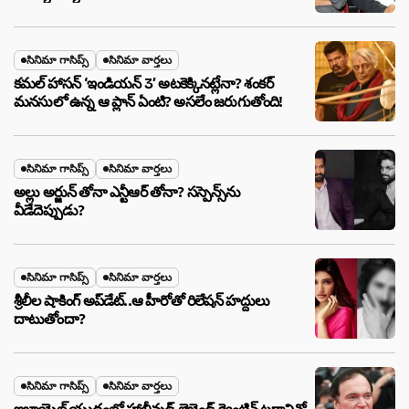
సినిమా గాసిప్స్
సినిమా వార్తలు
కమల్ హాసన్ ‘ఇండియన్ 3’ అటకెక్కినట్లేనా? శంకర్
మనసులో ఉన్న ఆ ప్లాన్ ఏంటి? అసలేం జరుగుతోంది!
సినిమా గాసిప్స్
సినిమా వార్తలు
అల్లు అర్జున్ తోనా ఎన్టీఆర్ తోనా? సస్పెన్స్‌ను
వీడేదెప్పుడు?
సినిమా గాసిప్స్
సినిమా వార్తలు
శ్రీలీల షాకింగ్ అప్‌డేట్..ఆ హీరోతో రిలేషన్ హద్దులు
దాటుతోందా?
సినిమా గాసిప్స్
సినిమా వార్తలు