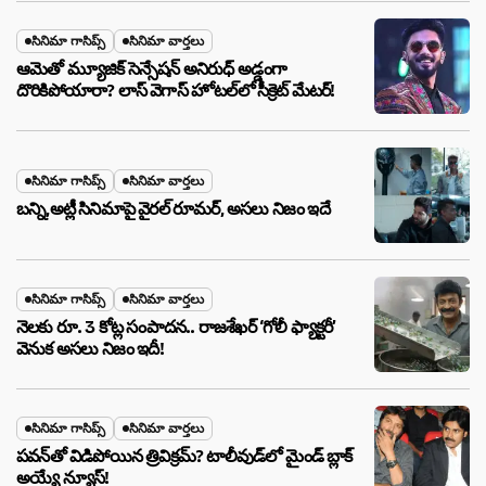
సినిమా గాసిప్స్
సినిమా వార్తలు
ఆమెతో మ్యూజిక్ సెన్సేషన్ అనిరుధ్ అడ్డంగా
దొరికిపోయారా? లాస్ వెగాస్ హోటల్‌లో సీక్రెట్ మేటర్!
సినిమా గాసిప్స్
సినిమా వార్తలు
బన్ని,అట్లీ సినిమాపై వైరల్ రూమర్, అసలు నిజం ఇదే
సినిమా గాసిప్స్
సినిమా వార్తలు
నెలకు రూ. 3 కోట్ల సంపాదన.. రాజశేఖర్ ‘గోలీ ఫ్యాక్టరీ’
వెనుక అసలు నిజం ఇదీ!
సినిమా గాసిప్స్
సినిమా వార్తలు
పవన్‌తో విడిపోయిన త్రివిక్రమ్? టాలీవుడ్‌లో మైండ్ బ్లాక్
అయ్యే న్యూస్!