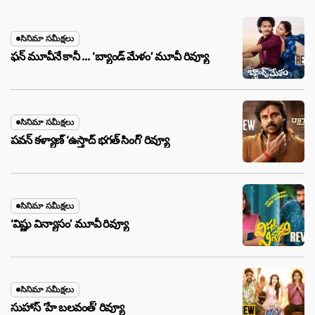
సినిమా సమీక్షలు
ఫన్ మూవీనే కానీ … ‘బ్యాండ్‌ మేళం’ మూవీ రివ్యూ
సినిమా సమీక్షలు
పవన్ కళ్యాణ్ ‘ఉస్తాద్ భ‌గ‌త్ సింగ్’ రివ్యూ
సినిమా సమీక్షలు
‘విష్ణు విన్యాసం’ మూవీ రివ్యూ
సినిమా సమీక్షలు
సుహాస్ ‘హే బలవంత్’ రివ్యూ