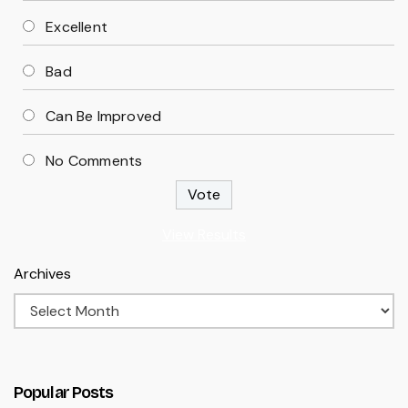
Excellent
Bad
Can Be Improved
No Comments
View Results
Archives
Popular Posts