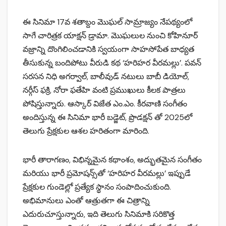
ఈ సినిమా 17వ శతాబ్దం మొఘల్ సామ్రాజ్యం నేపథ్యంలో
సాగే చారిత్రక యాక్షన్ డ్రామా. మొఘలుల నుంచి కోహినూర్
వజ్రాన్ని దొంగిలించడానికి స్వయంగా సాహసోపేత బాధ్యత
తీసుకున్న బందిపోటు వీరుడి కథ ‘హరిహర వీరమల్లు’. పవన్
సరసన నిధి అగర్వాల్, బాలీవుడ్ నటులు బాబీ డియోల్,
నర్గీస్ ఫక్రి, నోరా ఫతేహి వంటి ప్రముఖులు కీలక పాత్రలు
పోషిస్తున్నారు. ఆస్కార్ విజేత ఎం.ఎం. కీరవాణి సంగీతం
అందిస్తున్న ఈ సినిమా భారీ బడ్జెట్, ప్రొడక్షన్ తో 2025లో
తెలుగు ప్రేక్షకుల ఆశల హరితంగా మారింది.
భారీ తారాగణం, విభిన్నమైన కథాంశం, అద్భుతమైన సంగీతం
మరియు భారీ ప్రమోషన్స్‌తో ‘హరిహర వీరమల్లు’ ఇప్పుడే
ప్రేక్షకుల గుండెల్లో ప్రత్యేక స్థానం సంపాదించుకుంది.
అభిమానులు ఎంతో ఆత్రుతగా ఈ చిత్రాన్ని
ఎదురుచూస్తున్నారు, ఇది తెలుగు సినిమాకి సరికొత్త