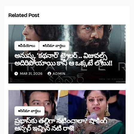
Related Post
వీడియోలు
సినిమా వార్తలు
అనుష్క ‘కథనార్’ ట్రైలర్ .. విజువల్స్
అదిరిపోయాయి కానీ ఆ ఒక్కటే లోటు!!
MAR 31, 2026
ADMIN
సినిమా వార్తలు
ప్రభాస్‌కు తల్లిగా నటించాలా? షాకింగ్
ఆన్సర్ ఇచ్చిన నటి రాశి!