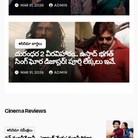
MAR 31, 2026
ADMIN
సినిమా వార్తలు
దురంధర 2 వీరవిహారం.. ఉస్తాద్ భగత్
సింగ్ ఘోర డిజాస్టర్! పూర్తి లెక్కలు ఇవే.
MAR 31, 2026
ADMIN
Cinema Reviews
సినిమా సమీక్షలు