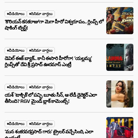
వీడియోలు
సినిమా వార్తలు
‘కొరియన్ కనకరాజు’గా మెగా హీరో విశ్వరూపం.. గ్లింప్స్ లో
షాకింగ్ ట్విస్ట్!
వీడియోలు
సినిమా వార్తలు
డెవిల్ ఈజ్ బ్యాక్.. కానీ ఈసారి హీరోగా! ‘యల్లమ్మ’
గ్లింప్స్‌తో దేవి శ్రీ ప్రసాద్ ఊరమాస్ ఎంట్రీ
వీడియోలు
సినిమా వార్తలు
యశ్ ‘టాక్సిక్’లో పచ్చి బూతు సీన్, ఆ లేడీ డైరెక్టర్ ఎలా
తీసింది? RGV మైండ్ బ్లాక్ కామెంట్స్!
వీడియోలు
సినిమా వార్తలు
‘మన శంకరవరప్రసాద్ గారు’ ట్రైలర్ వచ్చేసింది, ఎలా
ఉందంటే…