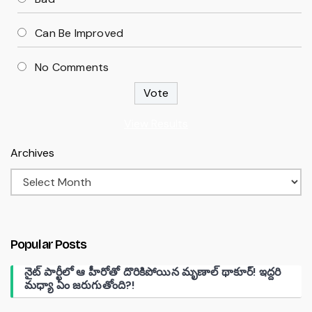
Can Be Improved
No Comments
View Results
Archives
Popular Posts
నైట్ పార్టీలో ఆ హీరోతో దొరికిపోయిన మృణాల్ థాకూర్! ఇద్దరి
మధ్యా ఏం జరుగుతోంది?!