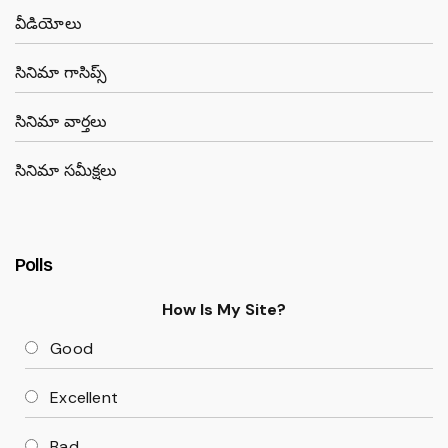
వీడియోలు
సినిమా గాసిప్స్
సినిమా వార్తలు
సినిమా సమీక్షలు
Polls
How Is My Site?
Good
Excellent
Bad