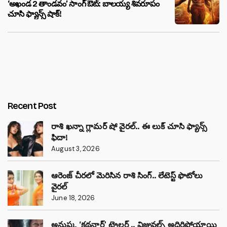
‘అఖండ 2 తాండవం’ సాంగ్ ఔట్: బాలయ్య శివరూపం
చూసి ఫ్యాన్స్ షాక్!
Recent Post
రాశి ఖన్నా గ్లామర్ షో వైరల్.. ఈ లుక్ చూసి ఫ్యాన్స్
ఫిదా!
August 3, 2026
ఆరెంజ్ చీరలో మెరిసిన రాశి సింగ్.. లేటెస్ట్ ఫొటోలు
వైరల్
June 18, 2026
అనుష్క ‘కథనార్’ ట్రైలర్ .. విజువల్స్ అదిరిపోయాయి