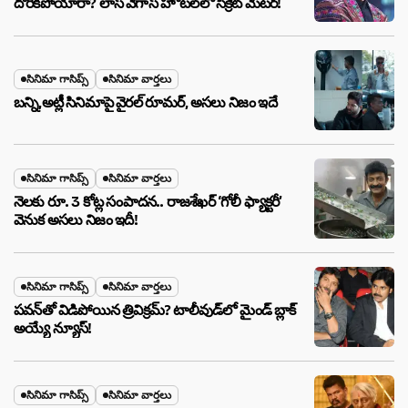
దొరికిపోయారా? లాస్ వెగాస్ హోటల్‌లో సీక్రెట్ మేటర్!
సినిమా గాసిప్స్
సినిమా వార్తలు
బన్ని,అట్లీ సినిమాపై వైరల్ రూమర్, అసలు నిజం ఇదే
సినిమా గాసిప్స్
సినిమా వార్తలు
నెలకు రూ. 3 కోట్ల సంపాదన.. రాజశేఖర్ ‘గోలీ ఫ్యాక్టరీ’
వెనుక అసలు నిజం ఇదీ!
సినిమా గాసిప్స్
సినిమా వార్తలు
పవన్‌తో విడిపోయిన త్రివిక్రమ్? టాలీవుడ్‌లో మైండ్ బ్లాక్
అయ్యే న్యూస్!
సినిమా గాసిప్స్
సినిమా వార్తలు