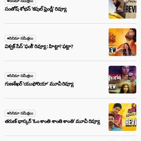
సినిమా సమీక్షలు
సంతోష్ శోభన్ ‘కపుల్ ఫ్రెండ్లీ’ రివ్యూ
సినిమా సమీక్షలు
విశ్వక్ సేన్ ‘ఫంకీ’ రివ్యూ : హిట్టా? ఫట్టా?
సినిమా సమీక్షలు
గుణశేఖర్ ‘యుఫోరియా’ మూవీ రివ్యూ
సినిమా సమీక్షలు
తరుణ్ భాస్కర్ ‘ఓం శాంతి శాంతి శాంతి’ మూవీ రివ్యూ