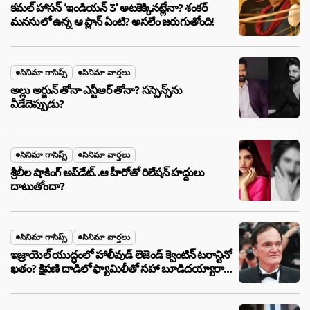
కమల్ హాసన్ ‘ఇండియన్ 3’ అటకెక్కినట్లేనా? శంకర్
మనసులో ఉన్న ఆ ప్లాన్ ఏంటి? అసలేం జరుగుతోంది!
సినిమా గాసిప్స్
సినిమా వార్తలు
అల్లు అర్జున్ తోనా ఎన్టీఆర్ తోనా? సస్పెన్స్‌ను
వీడేదెప్పుడు?
సినిమా గాసిప్స్
సినిమా వార్తలు
శ్రీలీల షాకింగ్ అప్‌డేట్..ఆ హీరోతో రిలేషన్ హద్దులు
దాటుతోందా?
సినిమా గాసిప్స్
సినిమా వార్తలు
ఇజ్రాయెల్ యుద్ధంలో హాలీవుడ్ లెజెండ్ క్వెంటిన్ టరాన్టినో
ఖతం? క్షిపణి దాడిలో ఫ్యామిలీతో సహా బూడిదయ్యారా?
అసలు నిజం ఇదీ!