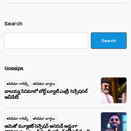
Search
Search
Gossips
సినిమా గాసిప్స్
సినిమా వార్తలు
బాలయ్య సినిమాలో బోల్డ్ బ్యూటీ ఎంట్రీ: సెన్సేషనల్
అప్‌డేట్!
సినిమా గాసిప్స్
సినిమా వార్తలు
ఆమెతో మ్యూజిక్ సెన్సేషన్ అనిరుధ్ అడ్డంగా