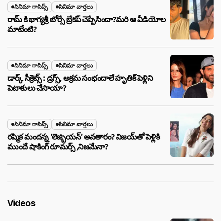
సినిమా గాసిప్స్
సినిమా వార్తలు
రామ్ కి భాగ్యశ్రీ బోర్సే బ్రేకప్ చెప్పేసిందా?మరి ఆ వీడియోల
మాటేంటి?
సినిమా గాసిప్స్
సినిమా వార్తలు
డార్క్ సీక్రెట్స్ : డ్రగ్స్, అక్రమ సంభందాలే హృతిక్ పెళ్లిని
పెటాకులు చేసాయా?
సినిమా గాసిప్స్
సినిమా వార్తలు
రష్మిక మందన్న ‘లెజ్బియన్’ అవతారం? విజయ్‌తో పెళ్లికి
ముందే షాకింగ్ రూమర్స్ ,నిజమేనా?
Videos