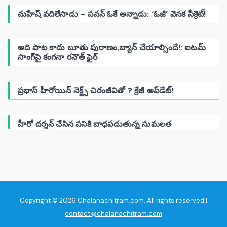
మహేష్ వదిలేసాడు – పవన్ ఓకే అన్నాడు: ‘ఓజీ’ వెనక సీక్రెట్!
అది పాట కాదు బూతు పురాణం,బ్యాన్ చేయాల్సిందే!: ఐటమ్
సాంగ్‌పై కంగనా రనౌత్ ఫైర్
ప్రభాస్ హీరోయిన్ నెక్ట్స్ చిరంజీవితో ? క్రేజీ అప్‌డేట్!
హీరో దర్శన్ చేసిన పనికి బాధపడుతున్న సుమలత
Copyright © 2026 Chalanachitram.com. All rights reserved |
contact@chalanachitram.com