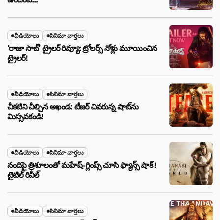
వీడియోలు
సినిమా వార్తలు
‘రాజా సాబ్’ ట్రైలర్ రివ్యూ: ట్రోలర్స్ నోళ్లు మూయించిన
ట్రైలర్!
వీడియోలు
సినిమా వార్తలు
చీకటిని చీల్చిన అఖండ: టీజర్ చివరున్న షాట్‌ను
మిస్సవకండి!
వీడియోలు
సినిమా వార్తలు
నందిపై త్రిశూలంతో మహేష్-గ్లింప్స్ చూసి ఫ్యాన్స్ షాక్ !
టైటిల్ రివీల్
వీడియోలు
సినిమా వార్తలు