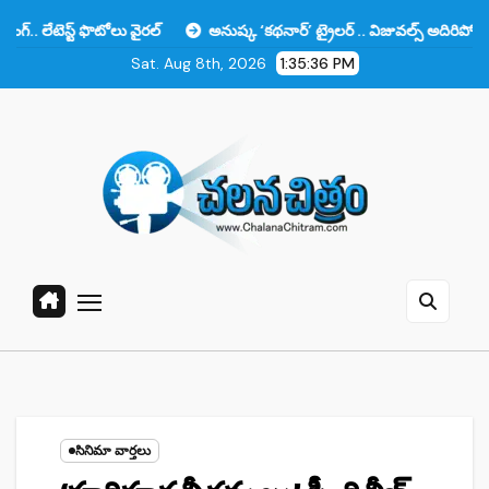
Skip
 ఫొటోలు వైరల్
అనుష్క ‘కథనార్’ ట్రైలర్ .. విజువల్స్ అదిరిపోయాయి కానీ ఆ ఒ
to
Sat. Aug 8th, 2026
1:35:37 PM
content
సినిమా వార్తలు