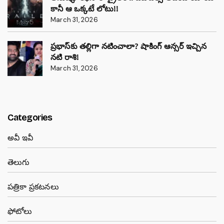
కానీ ఆ ఒక్కటే లోటు!!
March 31, 2026
ప్రభాస్‌కు తల్లిగా నటించాలా? షాకింగ్ ఆన్సర్ ఇచ్చిన
నటి రాశి!
March 31, 2026
Categories
అవీ ఇవీ
తెలుగు
పత్రికా ప్రకటనలు
ఫోటోలు