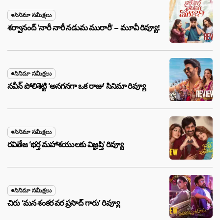
సినిమా సమీక్షలు
శర్వానంద్ ‘నారీ నారీ నడుమ మురారీ’ – మూవీ రివ్యూ!
సినిమా సమీక్షలు
నవీన్ పోలిశెట్టి ‘అనగనగా ఒక రాజు’ సినిమా రివ్యూ
సినిమా సమీక్షలు
రవితేజ ‘భర్త మహాశయులకు విజ్ఞప్తి’ రివ్యూ
సినిమా సమీక్షలు
చిరు ‘మ‌న శంక‌ర వ‌ర ప్ర‌సాద్ గారు’ రివ్యూ