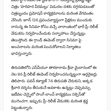
చిత్రం ‘హరిహర వీరమల్లు’ విడుదల దశకు దగ్గరపడటంతో
చిత్రబృందం ప్రమోషన్ కార్య‌క్ర‌మాలను మరింత వేగవంతం
చేసింది. జూన్ 12న ప్రపంచవ్యాప్తంగా ప్రేక్షకుల ముందుకు
రానున్న ఈ సినిమా కోసం వచ్చే వారాంతంలో భారీ ప్రీ-రిలీజ్
వేడుకను నిర్వహించేందుకు సన్నాహాలు చేస్తున్నట్లు
తెలుస్తోంది. ఈ గ్రాండ్ ఈవెంట్ ద్వారా సినిమా పై
అంచనాలను మరింత పెంచుకోవాలని నిర్మాతలు
భావిస్తున్నారు.
తిరుపతిలోని ఎస్‌వీయూ తారకారామ క్రీడా మైదానంలో ఈ
నెల 8న ప్రీ రిలీజ్ ఈవెంట్ నిర్వహించనున్నట్టుగా ఆర్గనైజర్లు
తెలిపారు. పవన్ కళ్యాణ్ 7న తిరుపతి చేరుకుని, అక్కడ
శ్రీవారి దర్శనం తీసుకునే అవకాశం ఉన్నట్లు చెప్పవచ్చు.
ఇటీవల చెన్నైలో సాంగ్ లాంచ్ కార్యక్రమం సక్సెస్‌తో
ముగించగా, ఇప్పుడు ప్రీ-రిలీజ్ వేడుకకు మరింత శ్రద్ధ
పెట్టుతున్నారు.