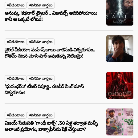
వీడియోలు
సినిమా వార్తలు
అనుష్క ‘కథనార్’ ట్రైలర్ .. విజువల్స్ అదిరిపోయాయి
కానీ ఆ ఒక్కటే లోటు!!
వీడియోలు
సినిమా వార్తలు
వైరల్ వీడియో: మహేష్ బాబు వారసుడి విశ్వరూపం..
గౌతమ్ నటన చూసి షాక్ అవుతున్న నెటిజన్లు!
వీడియోలు
సినిమా వార్తలు
‘ధురంధర్ 2’ టీజర్ రివ్యూ.. రణవీర్ సింగ్ మాస్
విశ్వరూపం!
వీడియోలు
సినిమా వార్తలు
విజయ్ సేతుపతి ‘గాంధీ టాక్స్’ ,30 ఏళ్ల తర్వాత మళ్ళీ
అలాంటి ప్రయోగం, బాక్సాఫీస్‌ను షేక్ చేస్తుందా?