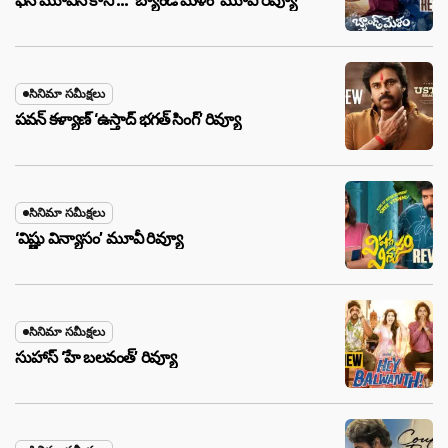
ఫన్ మూవీనే కానీ … ‘బ్యాండ్‌ మేళం’ మూవీ రివ్యూ
సినిమా సమీక్షలు
పవన్ కళ్యాణ్ ‘ఉస్తాద్ భ‌గ‌త్ సింగ్’ రివ్యూ
సినిమా సమీక్షలు
‘విష్ణు విన్యాసం’ మూవీ రివ్యూ
సినిమా సమీక్షలు
సుహాస్ ‘హే బలవంత్’ రివ్యూ