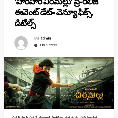
‘హరిహర వీరమల్లు’ ప్రీ-రిలీజ్
ఈవెంట్ డేట్- వెన్యూ ఫిక్స్,
డిటేల్స్
By
admin
JUN 3, 2025
పవర్ స్టార్ పవన్ కళ్యాణ్ హీరోగా నటిస్తున్న ప్రతిష్టాత్మక