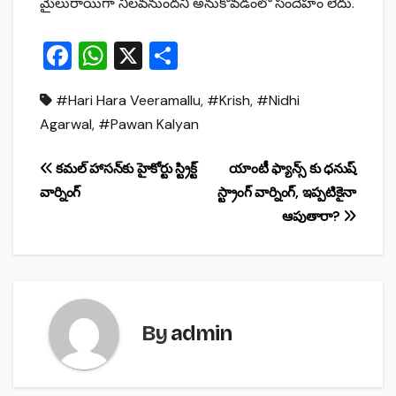
మైలురాయిగా నిలవనుందని అనుకోవడంలో సందేహం లేదు.
F
W
X
S
a
h
h
#Hari Hara Veeramallu
,
#Krish
,
#Nidhi
c
at
ar
Agarwal
,
#Pawan Kalyan
e
s
e
b
A
Post
కమల్ హాసన్‌కు హైకోర్టు స్ట్రిక్ట్
యాంటీ ఫ్యాన్స్ కు ధనుష్
o
p
వార్నింగ్
స్ట్రాంగ్ వార్నింగ్, ఇప్పటికైనా
navigation
o
p
ఆపుతారా?
k
By
admin