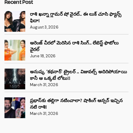
Recent Post
రాశి ఖన్నా గ్లామర్ షో వైరల్.. ఈ లుక్ చూసి ఫ్యాన్స్
ఫిదా!
August 3, 2026
ఆరెంజ్ చీరలో మెరిసిన రాశి సింగ్.. లేటెస్ట్ ఫొటోలు
వైరల్
June 18, 2026
అనుష్క ‘కథనార్’ ట్రైలర్ .. విజువల్స్ అదిరిపోయాయి
కానీ ఆ ఒక్కటే లోటు!!
March 31, 2026
ప్రభాస్‌కు తల్లిగా నటించాలా? షాకింగ్ ఆన్సర్ ఇచ్చిన
నటి రాశి!
March 31, 2026