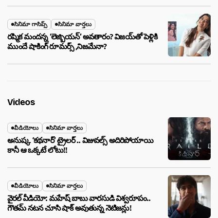
సినిమా గాసిప్స్
సినిమా వార్తలు
రష్మిక మందన్న ‘లెజ్బియన్’ అవతారం? విజయ్‌తో పెళ్లికి
ముందే షాకింగ్ రూమర్స్ ,నిజమేనా?
Videos
వీడియోలు
సినిమా వార్తలు
అనుష్క ‘కథనార్’ ట్రైలర్ .. విజువల్స్ అదిరిపోయాయి
కానీ ఆ ఒక్కటే లోటు!!
వీడియోలు
సినిమా వార్తలు
వైరల్ వీడియో: మహేష్ బాబు వారసుడి విశ్వరూపం..
గౌతమ్ నటన చూసి షాక్ అవుతున్న నెటిజన్లు!