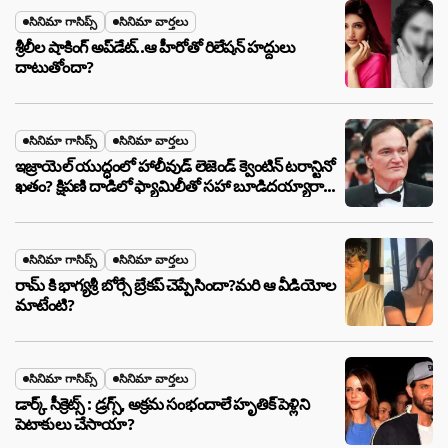
సినిమా గాసిప్స్
సినిమా వార్తలు
శ్రీలీల షాకింగ్ అప్‌డేట్..ఆ హీరోతో రిలేషన్ హద్దులు
దాటుతోందా?
సినిమా గాసిప్స్
సినిమా వార్తలు
ఇజ్రాయెల్ యుద్ధంలో హాలీవుడ్ లెజెండ్ క్వెంటిన్ టరాన్టినో
ఖతం? క్షిపణి దాడిలో ఫ్యామిలీతో సహా బూడిదయ్యారా?
అసలు నిజం ఇదీ!
సినిమా గాసిప్స్
సినిమా వార్తలు
రామ్ కి భాగ్యశ్రీ బోర్సే బ్రేకప్ చెప్పేసిందా?మరి ఆ వీడియోల
మాటేంటి?
సినిమా గాసిప్స్
సినిమా వార్తలు
డార్క్ సీక్రెట్స్ : డ్రగ్స్, అక్రమ సంభందాలే హృతిక్ పెళ్లిని
పెటాకులు చేసాయా?