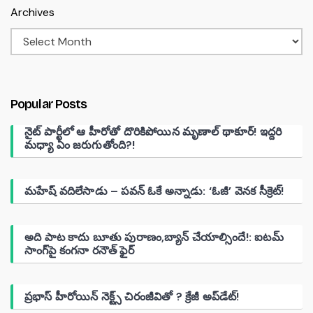
Archives
Popular Posts
నైట్ పార్టీలో ఆ హీరోతో దొరికిపోయిన మృణాల్ థాకూర్! ఇద్దరి
మధ్యా ఏం జరుగుతోంది?!
మహేష్ వదిలేసాడు – పవన్ ఓకే అన్నాడు: ‘ఓజీ’ వెనక సీక్రెట్!
అది పాట కాదు బూతు పురాణం,బ్యాన్ చేయాల్సిందే!: ఐటమ్
సాంగ్‌పై కంగనా రనౌత్ ఫైర్
ప్రభాస్ హీరోయిన్ నెక్ట్స్ చిరంజీవితో ? క్రేజీ అప్‌డేట్!