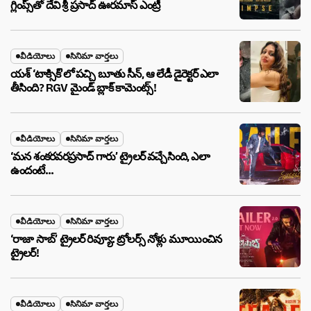
గ్లింప్స్‌తో దేవి శ్రీ ప్రసాద్ ఊరమాస్ ఎంట్రీ
వీడియోలు
సినిమా వార్తలు
యశ్ ‘టాక్సిక్’లో పచ్చి బూతు సీన్, ఆ లేడీ డైరెక్టర్ ఎలా
తీసింది? RGV మైండ్ బ్లాక్ కామెంట్స్!
వీడియోలు
సినిమా వార్తలు
‘మన శంకరవరప్రసాద్ గారు’ ట్రైలర్ వచ్చేసింది, ఎలా
ఉందంటే…
వీడియోలు
సినిమా వార్తలు
‘రాజా సాబ్’ ట్రైలర్ రివ్యూ: ట్రోలర్స్ నోళ్లు మూయించిన
ట్రైలర్!
వీడియోలు
సినిమా వార్తలు