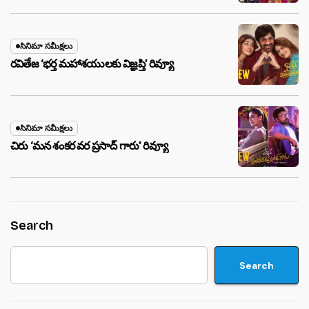
సినిమా సమీక్షలు
రవితేజ ‘భర్త మహాశయులకు విజ్ఞప్తి’ రివ్యూ
సినిమా సమీక్షలు
చిరు ‘మ‌న శంక‌ర వ‌ర ప్ర‌సాద్ గారు’ రివ్యూ
Search
Search