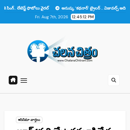
Skip
స్ట్ ఫొటోలు వైరల్
అనుష్క ‘కథనార్’ ట్రైలర్ .. విజువల్స్ అదిరిపోయాయి కానీ 
to
Fri. Aug 7th, 2026
12:45:14 PM
content
సినిమా వార్తలు