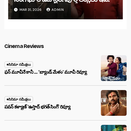
MAR 31, 2026
ADMIN
Cinema Reviews
సినిమా సమీక్షలు
ఫన్ మూవీనే కానీ … ‘బ్యాండ్‌ మేళం’ మూవీ రివ్యూ
సినిమా సమీక్షలు
పవన్ కళ్యాణ్ ‘ఉస్తాద్ భ‌గ‌త్ సింగ్’ రివ్యూ