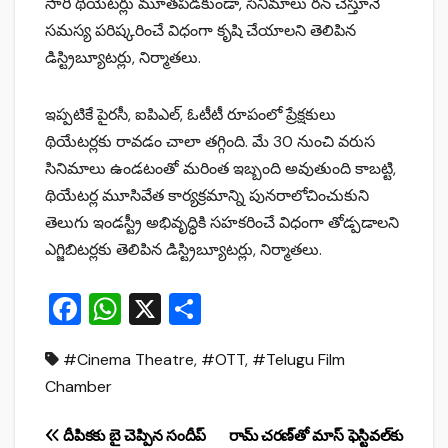
సారి థియేటర్లు మూతపడకుండా, సినిమాలు రన్ చేస్తూనే
సమస్య పరిష్కరించే విధంగా కృషి చేయాలని తెలిపిన
డిస్ట్రిబ్యూటర్లు, నిర్మాతలు.
ఇప్పటికే పైరసీ, ఐపిఎల్, ఓటీటీ రూపంలో ప్రేక్షకులు
థియేటర్లకు రావడం చాలా తగ్గింది. మే 30 నుంచి వరుస
సినిమాలు ఉండటంతో మరింత ఇబ్బంది అవుతుంది కాబట్టి,
థియేటర్ల మూసివేత కార్యక్రమాన్ని పునరాలోచించుకుని
తెలుగు ఇండస్ట్రీ అభివృద్ధికి సహకరించే విధంగా తోడ్పడాలని
ఎగ్జిబిటర్లకు తెలిపిన డిస్ట్రిబ్యూటర్లు, నిర్మాతలు.
F
W
X
S
a
h
h
#Cinema Theatre
,
#OTT
,
#Telugu Film
c
at
ar
Chamber
e
s
e
b
A
Post
దీపికకు బై చెప్పిన సందీప్
రామ్ చరణ్‌తో మాస్ ఫెస్టివల్‌కు