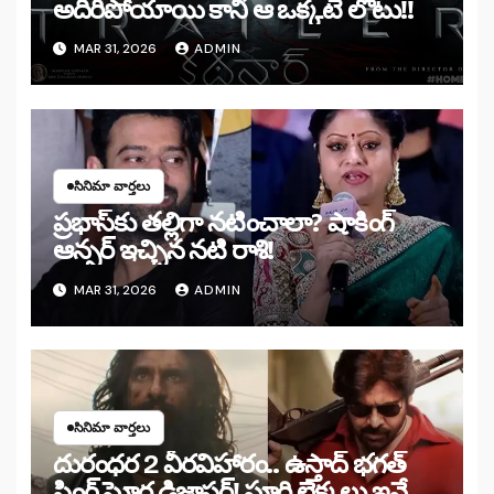
అదిరిపోయాయి కానీ ఆ ఒక్కటే లోటు!!
MAR 31, 2026
ADMIN
సినిమా వార్తలు
ప్రభాస్‌కు తల్లిగా నటించాలా? షాకింగ్
ఆన్సర్ ఇచ్చిన నటి రాశి!
MAR 31, 2026
ADMIN
సినిమా వార్తలు
దురంధర 2 వీరవిహారం.. ఉస్తాద్ భగత్
సింగ్ ఘోర డిజాస్టర్! పూర్తి లెక్కలు ఇవే.