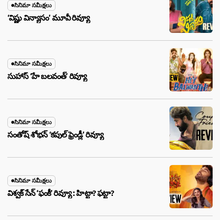
సినిమా సమీక్షలు
‘విష్ణు విన్యాసం’ మూవీ రివ్యూ
సినిమా సమీక్షలు
సుహాస్ ‘హే బలవంత్’ రివ్యూ
సినిమా సమీక్షలు
సంతోష్ శోభన్ ‘కపుల్ ఫ్రెండ్లీ’ రివ్యూ
సినిమా సమీక్షలు
విశ్వక్ సేన్ ‘ఫంకీ’ రివ్యూ : హిట్టా? ఫట్టా?