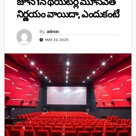
జూన్ 1న థియేటర్ల మూసివేత
నిర్ణయం వాయిదా, ఎందుకంటే
By
admin
MAY 22, 2025