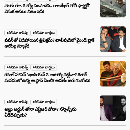
నెలకు రూ. 3 కోట్ల సంపాదన.. రాజశేఖర్ ‘గోలీ ఫ్యాక్టరీ’
వెనుక అసలు నిజం ఇదీ!
సినిమా గాసిప్స్
సినిమా వార్తలు
పవన్‌తో విడిపోయిన త్రివిక్రమ్? టాలీవుడ్‌లో మైండ్ బ్లాక్
అయ్యే న్యూస్!
సినిమా గాసిప్స్
సినిమా వార్తలు
కమల్ హాసన్ ‘ఇండియన్ 3’ అటకెక్కినట్లేనా? శంకర్
మనసులో ఉన్న ఆ ప్లాన్ ఏంటి? అసలేం జరుగుతోంది!
సినిమా గాసిప్స్
సినిమా వార్తలు
అల్లు అర్జున్ తోనా ఎన్టీఆర్ తోనా? సస్పెన్స్‌ను
వీడేదెప్పుడు?