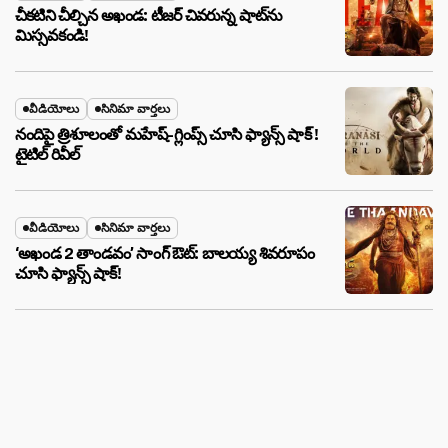
చీకటిని చీల్చిన అఖండ: టీజర్ చివరున్న షాట్‌ను
మిస్సవకండి!
వీడియోలు
సినిమా వార్తలు
నందిపై త్రిశూలంతో మహేష్-గ్లింప్స్ చూసి ఫ్యాన్స్ షాక్ !
టైటిల్ రివీల్
వీడియోలు
సినిమా వార్తలు
‘అఖండ 2 తాండవం’ సాంగ్ ఔట్: బాలయ్య శివరూపం
చూసి ఫ్యాన్స్ షాక్!