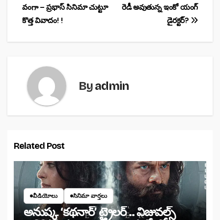
o
p
వంగా – ప్రభాస్ సినిమా చుట్టూ
రెడీ అవుతున్న ఇంకో యంగ్
navigation
o
p
కొత్త వివాదం! !
డైరక్టర్?
k
By
admin
Related Post
వీడియోలు
సినిమా వార్తలు
అనుష్క ‘కథనార్’ ట్రైలర్ .. విజువల్స్