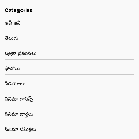
Categories
అవీ ఇవీ
తెలుగు
పత్రికా ప్రకటనలు
ఫోటోలు
వీడియోలు
సినిమా గాసిప్స్
సినిమా వార్తలు
సినిమా సమీక్షలు