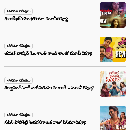
సినిమా సమీక్షలు
గుణశేఖర్ ‘యుఫోరియా’ మూవీ రివ్యూ
సినిమా సమీక్షలు
తరుణ్ భాస్కర్ ‘ఓం శాంతి శాంతి శాంతి’ మూవీ రివ్యూ
సినిమా సమీక్షలు
శర్వానంద్ ‘నారీ నారీ నడుమ మురారీ’ – మూవీ రివ్యూ!
సినిమా సమీక్షలు
నవీన్ పోలిశెట్టి ‘అనగనగా ఒక రాజు’ సినిమా రివ్యూ