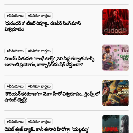
వీడియోలు
సినిమా వార్తలు
‘ధురంధర్ 2’ టీజర్ రివ్యూ.. రణవీర్ సింగ్ మాస్
విశ్వరూపం!
వీడియోలు
సినిమా వార్తలు
విజయ్ సేతుపతి ‘గాంధీ టాక్స్’ ,30 ఏళ్ల తర్వాత మళ్ళీ
అలాంటి ప్రయోగం, బాక్సాఫీస్‌ను షేక్ చేస్తుందా?
వీడియోలు
సినిమా వార్తలు
‘కొరియన్ కనకరాజు’గా మెగా హీరో విశ్వరూపం.. గ్లింప్స్ లో
షాకింగ్ ట్విస్ట్!
వీడియోలు
సినిమా వార్తలు
డెవిల్ ఈజ్ బ్యాక్.. కానీ ఈసారి హీరోగా! ‘యల్లమ్మ’