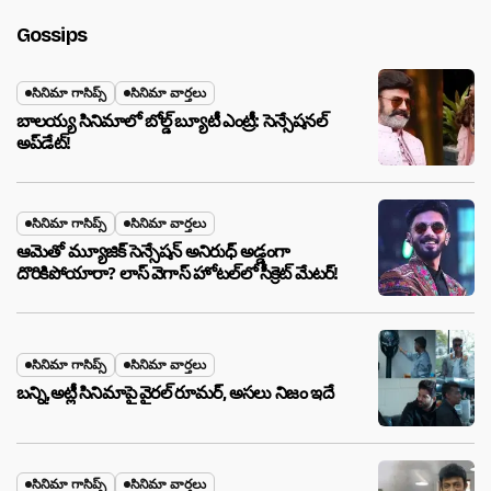
Gossips
సినిమా గాసిప్స్
సినిమా వార్తలు
బాలయ్య సినిమాలో బోల్డ్ బ్యూటీ ఎంట్రీ: సెన్సేషనల్
అప్‌డేట్!
సినిమా గాసిప్స్
సినిమా వార్తలు
ఆమెతో మ్యూజిక్ సెన్సేషన్ అనిరుధ్ అడ్డంగా
దొరికిపోయారా? లాస్ వెగాస్ హోటల్‌లో సీక్రెట్ మేటర్!
సినిమా గాసిప్స్
సినిమా వార్తలు
బన్ని,అట్లీ సినిమాపై వైరల్ రూమర్, అసలు నిజం ఇదే
సినిమా గాసిప్స్
సినిమా వార్తలు