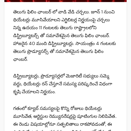
తెలుగు ఫిలిం ఛాంబర్ లో వాడి వేడి చర్చలు. జూన్ 1 నుంచి
థియేటర్లు మూసివేయాలని ఎగ్జిబిటర్ల నిర్ణయంపై చర్చలు
నిన్న ఉదయం 11 గంటలకు తెలుగు రాష్ట్రాలలోని
డిస్ట్రిబ్యూటర్స్ తో సమావేశమైన తెలుగు ఫిలిం ఛాంబర్.
హాజరైన 40 మంది డిస్ట్రిబ్యూటర్లు. సాయంత్రం 4 గంటలకు
తెలుగు ప్రొడ్యూసర్స్ తో సమావేశమైన తెలుగు ఫిలిం
ఛాంబర్.
డిస్ట్రిబ్యూటర్లు, ప్రొడ్యూసర్లలో మెజారిటీ సభ్యులు సమ్మె
వద్దు, థియేటర్లు రన్ చేస్తూనే సమస్య పరిష్కరించే విధంగా
కృషి చేయాలని నిర్ణయం.
గతంలో క్యూబ్ సమస్యలపై కొన్ని రోజులు థియేటర్లు
మూసివేత, ఆర్టిస్టుల రెమ్యునరేషన్లపై షూటింగుల నిలిపివేత..
ఈ రెండు విషయాల్లోనూ సత్ఫలితాలు రాకపోవడంతో, ఈ