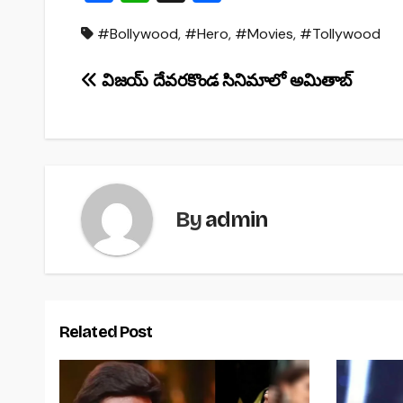
a
h
h
#Bollywood
,
#Hero
,
#Movies
,
#Tollywood
c
at
ar
e
s
e
Post
విజయ్ దేవరకొండ సినిమాలో అమితాబ్
b
A
navigation
o
p
o
p
k
By
admin
Related Post