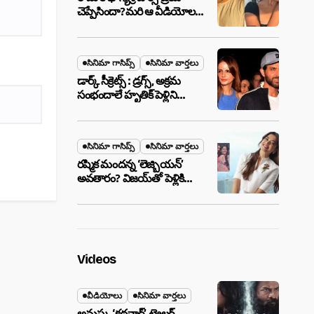
చెప్పేసిందా?మరి ఆ వీడియోల
మాటేంటి?
సినిమా గాసిప్స్
సినిమా వార్తలు
డార్క్ సీక్రెట్స్ : డ్రగ్స్, అక్రమ
సంభందాలే హృతిక్ పెళ్లిని
పెటాకులు చేసాయా?
సినిమా గాసిప్స్
సినిమా వార్తలు
రష్మిక మందన్న ‘లెజ్బియన్’
అవతారం? విజయ్‌తో పెళ్లికి
ముందే షాకింగ్ రూమర్స్
,నిజమేనా?
Videos
వీడియోలు
సినిమా వార్తలు
అనుష్క ‘కథనార్’ ట్రైలర్ ..