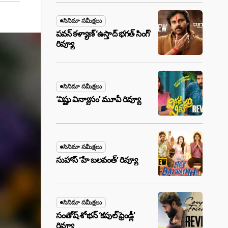
సినిమా సమీక్షలు
పవన్ కళ్యాణ్ ‘ఉస్తాద్ భ‌గ‌త్ సింగ్’
రివ్యూ
సినిమా సమీక్షలు
‘విష్ణు విన్యాసం’ మూవీ రివ్యూ
సినిమా సమీక్షలు
సుహాస్ ‘హే బలవంత్’ రివ్యూ
సినిమా సమీక్షలు
సంతోష్ శోభన్ ‘కపుల్ ఫ్రెండ్లీ’
రివ్యూ