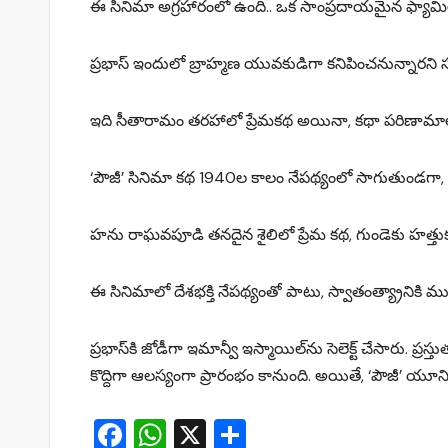
ఈ సినిమా అగ్రహారంలో ఉంది.. ఒక సాంప్రదాయమైన ఫ్యామిలీ
ప్రభాస్ ఇందులో బ్రాహ్మణ యువకుడిగా కనిపించనున్నారని
ఇది సీతారామం తరహాలో ప్రేమకథ అయినా, కథా పరిణామాలు.. 
‘పౌజీ’ సినిమా కథ 1940ల కాలం నేపథ్యంలో సాగుతుండగా, ఇ
హను రాఘవపూడి తనదైన శైలిలో ప్రేమ కథ, గుండెకు హత్తుకునేలా డ
ఈ సినిమాలో దేశభక్తి నేపథ్యంతో పాటు, స్వాతంత్య్రానికి
ప్రభాస్‌కి జోడీగా ఇమాన్వీ ఇస్మాయిల్‌ను సెలెక్ట్ చేసారు. ప్ర‌స
కొద్దిగా ఆలస్యంగా ప్రారంభం కానుంది. అయితే, ‘పౌజీ’ యూనిట్ ప్
F
W
X
S