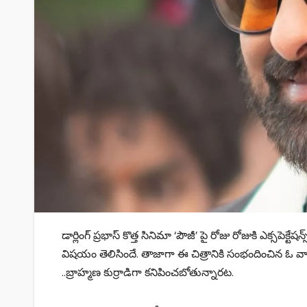
డార్లింగ్ ప్రభాస్ కొత్త సినిమా ‘పౌజీ’ పై రోజు రోజుకి ఎక్సపె
విషయం తెలిసిందే. తాజాగా ఈ చిత్రానికి సంభందించిన ఓ వార
..బ్రాహ్మణ కుర్రాడిగా కనిపించబోతున్నారట.