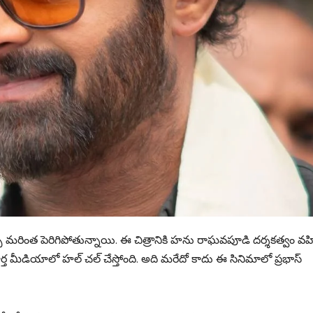
క్టేషన్స్ మరింత పెరిగిపోతున్నాయి. ఈ చిత్రానికి హను రాఘవపూడి ద‌ర్శ‌కత్వం వహి
్త మీడియాలో హల్ చల్ చేస్తోంది. అది మరేదో కాదు ఈ సినిమాలో ప్రభాస్