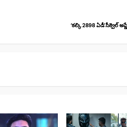
‘కల్కి 2898 ఏడీ’సీక్వెల్ అప్