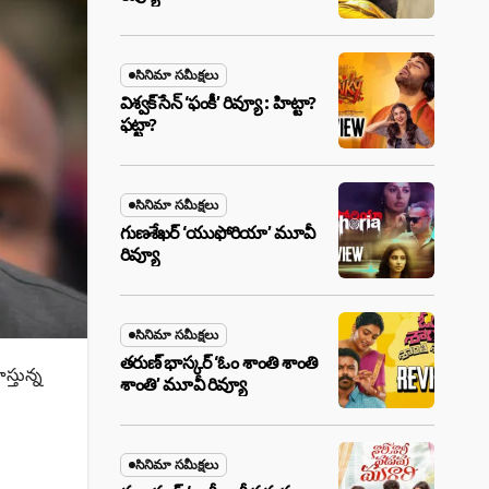
సినిమా సమీక్షలు
విశ్వక్ సేన్ ‘ఫంకీ’ రివ్యూ : హిట్టా?
ఫట్టా?
సినిమా సమీక్షలు
గుణశేఖర్ ‘యుఫోరియా’ మూవీ
రివ్యూ
సినిమా సమీక్షలు
తరుణ్ భాస్కర్ ‘ఓం శాంతి శాంతి
స్తున్న
శాంతి’ మూవీ రివ్యూ
సినిమా సమీక్షలు