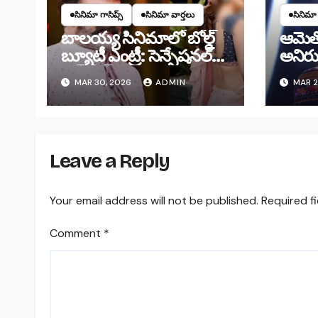
సినిమా గాసిప్స్
సినిమా వార్తలు
సినిమా 
బాలయ్య సినిమాలో బోల్డ్
ఆమెతో
బ్యూటీ ఎంట్రీ: సెన్సేషనల్
అనిరు
అప్‌డేట్!
దొరిక
MAR 30, 2026
ADMIN
MAR 2
హోటల్‌
Leave a Reply
Your email address will not be published.
Required f
Comment
*