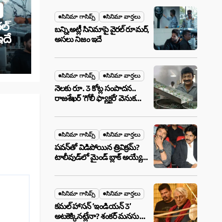
మేటర్!
సినిమా గాసిప్స్
సినిమా వార్తలు
రల్
బన్ని,అట్లీ సినిమాపై వైరల్ రూమర్,
ఇదే
అసలు నిజం ఇదే
సినిమా గాసిప్స్
సినిమా వార్తలు
నెలకు రూ. 3 కోట్ల సంపాదన..
రాజశేఖర్ ‘గోలీ ఫ్యాక్టరీ’ వెనుక
అసలు నిజం ఇదీ!
సినిమా గాసిప్స్
సినిమా వార్తలు
పవన్‌తో విడిపోయిన త్రివిక్రమ్?
టాలీవుడ్‌లో మైండ్ బ్లాక్ అయ్యే
న్యూస్!
సినిమా గాసిప్స్
సినిమా వార్తలు
కమల్ హాసన్ ‘ఇండియన్ 3’
అటకెక్కినట్లేనా? శంకర్ మనసులో