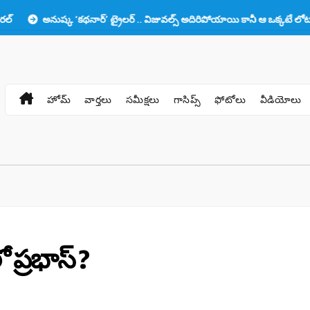
క ‘కథనార్’ ట్రైలర్ .. విజువల్స్ అదిరిపోయాయి కానీ ఆ ఒక్కటే లోటు!!
ప్రభాస
హోమ్
వార్తలు
సమీక్షలు
గాసిప్స్
ఫోటోలు
వీడియోలు
ప్రభాస్ ?