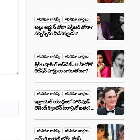
ఉన్న ఆ ప్లాన్ ఏంటి? అసలేం
జరుగుతోంది!
సినిమా గాసిప్స్
సినిమా వార్తలు
అల్లు అర్జున్ తోనా ఎన్టీఆర్ తోనా?
సస్పెన్స్‌ను వీడేదెప్పుడు?
సినిమా గాసిప్స్
సినిమా వార్తలు
శ్రీలీల షాకింగ్ అప్‌డేట్..ఆ హీరోతో
రిలేషన్ హద్దులు దాటుతోందా?
సినిమా గాసిప్స్
సినిమా వార్తలు
ఇజ్రాయెల్ యుద్ధంలో హాలీవుడ్
లెజెండ్ క్వెంటిన్ టరాన్టినో ఖతం?
క్షిపణి దాడిలో ఫ్యామిలీతో సహా
బూడిదయ్యారా? అసలు నిజం
ఇదీ!
సినిమా గాసిప్స్
సినిమా వార్తలు
రామ్ కి భాగ్యశ్రీ బోర్సే బ్రేకప్