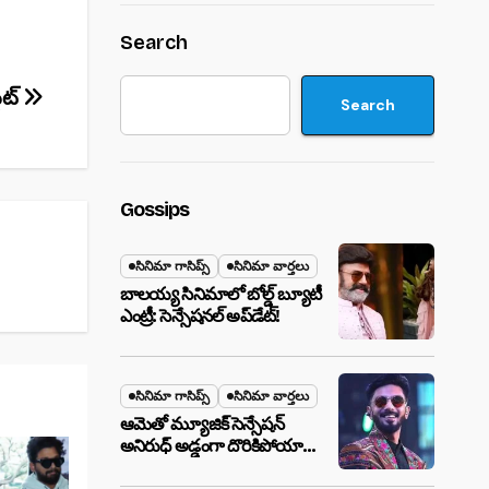
Search
డేట్
Search
Gossips
సినిమా గాసిప్స్
సినిమా వార్తలు
బాలయ్య సినిమాలో బోల్డ్ బ్యూటీ
ఎంట్రీ: సెన్సేషనల్ అప్‌డేట్!
సినిమా గాసిప్స్
సినిమా వార్తలు
ఆమెతో మ్యూజిక్ సెన్సేషన్
అనిరుధ్ అడ్డంగా దొరికిపోయారా?
లాస్ వెగాస్ హోటల్‌లో సీక్రెట్