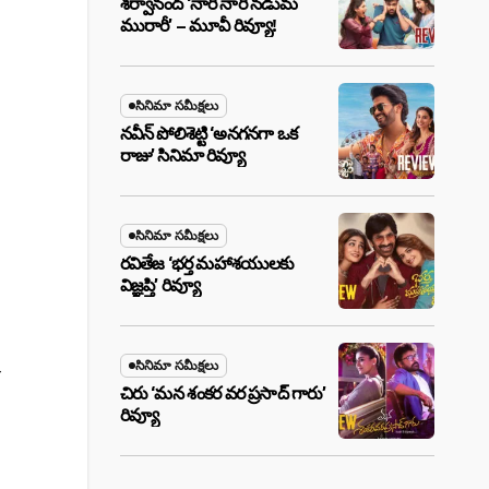
శర్వానంద్ ‘నారీ నారీ నడుమ
మురారీ’ – మూవీ రివ్యూ!
సినిమా సమీక్షలు
నవీన్ పోలిశెట్టి ‘అనగనగా ఒక
రాజు’ సినిమా రివ్యూ
సినిమా సమీక్షలు
రవితేజ ‘భర్త మహాశయులకు
విజ్ఞప్తి’ రివ్యూ
సినిమా సమీక్షలు
చిరు ‘మ‌న శంక‌ర వ‌ర ప్ర‌సాద్ గారు’
రివ్యూ