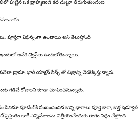
లో పుట్టిన ఒక బ్రాహ్మణుడి కథ చుట్టూ తిరుగుతుందంట.
 సమాచారం.
పూర్తిగా విభిన్నంగా ఉంటాయి అని తెలుస్తోంది.
ందులో అనేక ట్విస్ట్‌లు ఉండబోతున్నాయి.
్రామా, భారీ యాక్షన్ సీన్స్ తో చిత్రాన్ని తెరకెక్కిస్తున్నారు.
 ముందు గడిచే రోజులని కూడా చూపించనున్నారు.
్తుతం సినిమా షూటింగ్‌కి సంబంధించిన కొన్ని భాగాలు పూర్తి కాగా, కొత్త షెడ్యూల్‌
రస్తుతం భారీ స‌న్నివేశాల‌ను చిత్రీక‌రించేందుకు రంగం సిద్ధం చేస్తోంది.