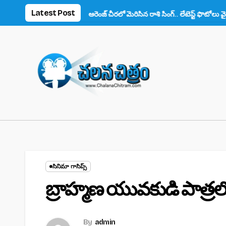
Skip
Latest Post
స్ ఫిదా!
ఆరెంజ్ చీరలో మెరిసిన రాశి సింగ్.. లేటెస్ట్ ఫొటోలు వైరల్
అనుష్
to
content
సినిమా గాసిప్స్
బ్రాహ్మణ యువకుడి పాత్రలో 
By
admin