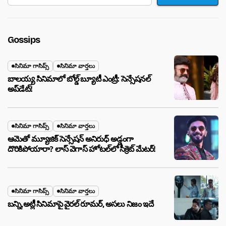
Gossips
సినిమా గాసిప్స్
సినిమా వార్తలు
బాలయ్య సినిమాలో బోల్డ్ బ్యూటీ ఎంట్రీ: సెన్సేషనల్
అప్‌డేట్!
సినిమా గాసిప్స్
సినిమా వార్తలు
ఆమెతో మ్యూజిక్ సెన్సేషన్ అనిరుధ్ అడ్డంగా
దొరికిపోయారా? లాస్ వెగాస్ హోటల్‌లో సీక్రెట్ మేటర్!
సినిమా గాసిప్స్
సినిమా వార్తలు
బన్ని,అట్లీ సినిమాపై వైరల్ రూమర్, అసలు నిజం ఇదే