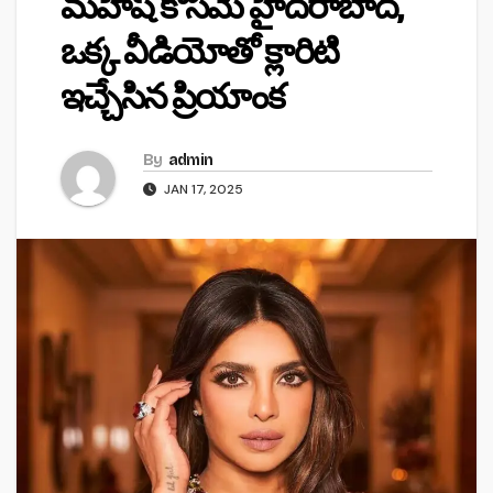
మహేష్ కోసమే హైదరాబాద్,
ఒక్క వీడియోతో క్లారిటి
ఇచ్చేసిన ప్రియాంక
By
admin
JAN 17, 2025