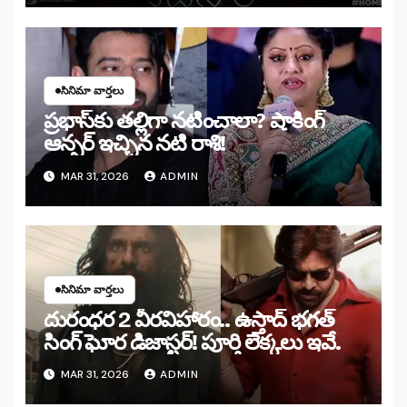
సినిమా వార్తలు
ప్రభాస్‌కు తల్లిగా నటించాలా? షాకింగ్
ఆన్సర్ ఇచ్చిన నటి రాశి!
MAR 31, 2026
ADMIN
సినిమా వార్తలు
దురంధర 2 వీరవిహారం.. ఉస్తాద్ భగత్
సింగ్ ఘోర డిజాస్టర్! పూర్తి లెక్కలు ఇవే.
MAR 31, 2026
ADMIN