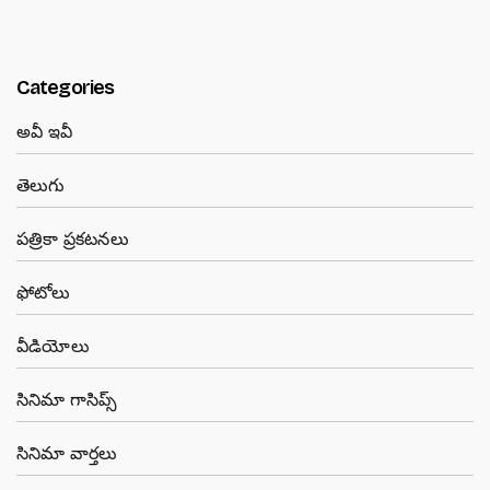
Categories
అవీ ఇవీ
తెలుగు
పత్రికా ప్రకటనలు
ఫోటోలు
వీడియోలు
సినిమా గాసిప్స్
సినిమా వార్తలు