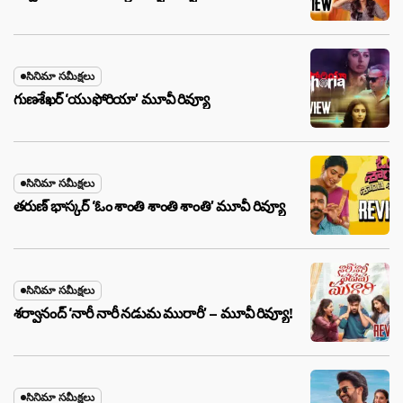
సినిమా సమీక్షలు
గుణశేఖర్ ‘యుఫోరియా’ మూవీ రివ్యూ
సినిమా సమీక్షలు
తరుణ్ భాస్కర్ ‘ఓం శాంతి శాంతి శాంతి’ మూవీ రివ్యూ
సినిమా సమీక్షలు
శర్వానంద్ ‘నారీ నారీ నడుమ మురారీ’ – మూవీ రివ్యూ!
సినిమా సమీక్షలు