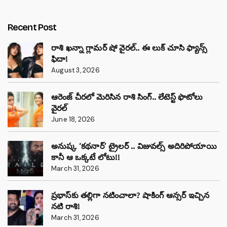
Recent Post
రాశి ఖన్నా గ్లామర్ షో వైరల్.. ఈ లుక్ చూసి ఫ్యాన్స్
ఫిదా!
August 3, 2026
ఆరెంజ్ చీరలో మెరిసిన రాశి సింగ్.. లేటెస్ట్ ఫొటోలు
వైరల్
June 18, 2026
అనుష్క ‘కథనార్’ ట్రైలర్ .. విజువల్స్ అదిరిపోయాయి
కానీ ఆ ఒక్కటే లోటు!!
March 31, 2026
ప్రభాస్‌కు తల్లిగా నటించాలా? షాకింగ్ ఆన్సర్ ఇచ్చిన
నటి రాశి!
March 31, 2026