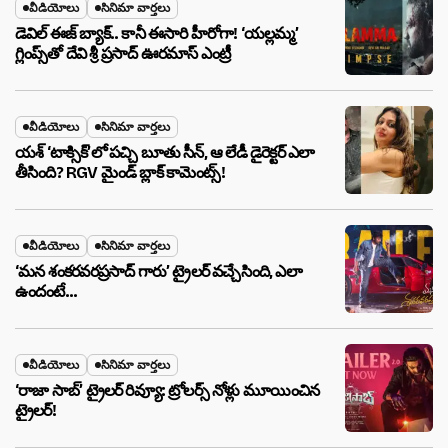
వీడియోలు
సినిమా వార్తలు
డెవిల్ ఈజ్ బ్యాక్.. కానీ ఈసారి హీరోగా! ‘యల్లమ్మ’
గ్లింప్స్‌తో దేవి శ్రీ ప్రసాద్ ఊరమాస్ ఎంట్రీ
వీడియోలు
సినిమా వార్తలు
యశ్ ‘టాక్సిక్’లో పచ్చి బూతు సీన్, ఆ లేడీ డైరెక్టర్ ఎలా
తీసింది? RGV మైండ్ బ్లాక్ కామెంట్స్!
వీడియోలు
సినిమా వార్తలు
‘మన శంకరవరప్రసాద్ గారు’ ట్రైలర్ వచ్చేసింది, ఎలా
ఉందంటే…
వీడియోలు
సినిమా వార్తలు
‘రాజా సాబ్’ ట్రైలర్ రివ్యూ: ట్రోలర్స్ నోళ్లు మూయించిన
ట్రైలర్!