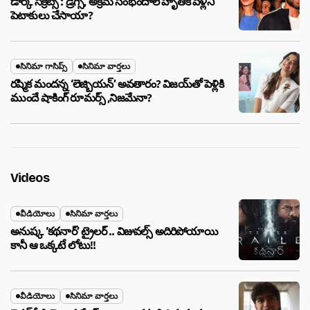
డార్క్ సీక్రెట్స్ : డ్రగ్స్, అక్రమ సంభందాలే హృతిక్ పెళ్లిని
పెటాకులు చేసాయా?
సినిమా గాసిప్స్
సినిమా వార్తలు
రష్మిక మందన్న ‘లెజ్బియన్’ అవతారం? విజయ్‌తో పెళ్లికి
ముందే షాకింగ్ రూమర్స్ ,నిజమేనా?
Videos
వీడియోలు
సినిమా వార్తలు
అనుష్క ‘కథనార్’ ట్రైలర్ .. విజువల్స్ అదిరిపోయాయి
కానీ ఆ ఒక్కటే లోటు!!
వీడియోలు
సినిమా వార్తలు