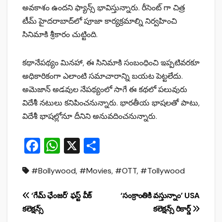
అవకాశం ఉందని ఫ్యాన్స్‌ భావిస్తున్నారు. రీసెంట్ గా చిత్ర
టీమ్ హైదరాబాద్‌లో పూజా కార్యక్రమాల్ని నిర్వహించి
సినిమాకి శ్రీకారం చుట్టింది.
కథానేపథ్యం మినహా, ఈ సినిమాకి సంబంధించి ఇప్పటివరకూ
అధికారికంగా ఎలాంటి సమాచారాన్ని బయట పెట్టలేదు.
అమెజాన్‌ అడవుల నేపథ్యంలో సాగే ఈ కథలో పలువురు
విదేశీ నటులు కనిపించనున్నారు. భారతీయ భాషలతో పాటు,
విదేశీ భాషల్లోనూ దీనిని అనువదించనున్నారు.
F
W
X
S
a
h
h
#Bollywood
,
#Movies
,
#OTT
,
#Tollywood
c
at
ar
e
s
e
Post
‘గేమ్ ఛేంజర్‌’ ఫస్ట్ వీక్
‘సంక్రాంతికి వ‌స్తున్నాం’ USA
b
A
కలెక్షన్స్
కలెక్షన్స్ రికార్డ్
navigation