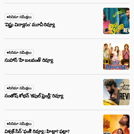
సినిమా సమీక్షలు
‘విష్ణు విన్యాసం’ మూవీ రివ్యూ
సినిమా సమీక్షలు
సుహాస్ ‘హే బలవంత్’ రివ్యూ
సినిమా సమీక్షలు
సంతోష్ శోభన్ ‘కపుల్ ఫ్రెండ్లీ’ రివ్యూ
సినిమా సమీక్షలు
విశ్వక్ సేన్ ‘ఫంకీ’ రివ్యూ : హిట్టా? ఫట్టా?