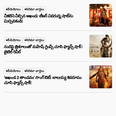
వీడియోలు
సినిమా వార్తలు
చీకటిని చీల్చిన అఖండ: టీజర్ చివరున్న షాట్‌ను
మిస్సవకండి!
వీడియోలు
సినిమా వార్తలు
నందిపై త్రిశూలంతో మహేష్-గ్లింప్స్ చూసి ఫ్యాన్స్ షాక్ !
టైటిల్ రివీల్
వీడియోలు
సినిమా వార్తలు
‘అఖండ 2 తాండవం’ సాంగ్ ఔట్: బాలయ్య శివరూపం
చూసి ఫ్యాన్స్ షాక్!