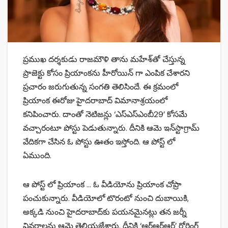
ప్రముఖ దర్శకుడు రాజమౌళి తాను మ‌హేశ్‌తో చేస్తున్న
ప్రాజెక్టు కోసం ప్రియాంకను హీరోయిన్ గా ఎంపిక చేశార‌ని
ప్ర‌చారం జ‌రుగుతున్న సంగతి తెలిసిందే. ఈ క్ర‌మంలో
ప్రియాంక ఈరోజు హైద‌రాబాద్ విమానాశ్ర‌యంలో
క‌నిపించారు. దాంతో నెటిజ‌న్లు ‘ఎస్ఎస్ఎంబీ29’ కోస‌మే
వ‌చ్చారంటూ పోస్టు పెడుతున్నారు. దీనికి ఆమె ఇన్‌స్టాగ్రామ్‌
వేదిక‌గా చేసిన ఓ పోస్టు ఊతం ఇస్తోంది. ఆ పోస్ట్ లో
ఏముంది.
ఆ పోస్ట్ లో ప్రియాంక … ఓ వీడియోను ప్రియాంక చోప్రా
పంచుకున్నారు. వీడియోలో టొరంటో నుంచి దుబాయికి,
అక్క‌డి నుంచి హైద‌రాబాద్‌కు ప‌య‌న‌మైన‌ట్లు త‌న జ‌ర్నీ
వివ‌రాల‌ను ఆమె తెలియ‌జేశారు. దీనికి ‘ఆర్ఆర్ఆర్’ రోరింగ్