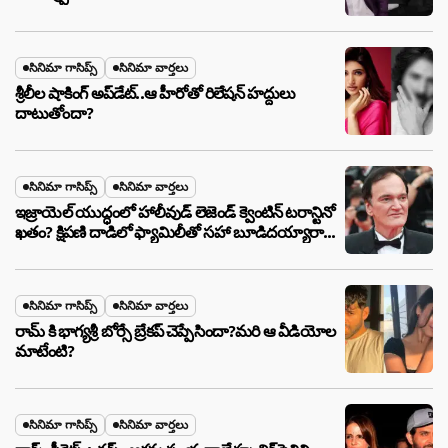
సినిమా గాసిప్స్
సినిమా వార్తలు
శ్రీలీల షాకింగ్ అప్‌డేట్..ఆ హీరోతో రిలేషన్ హద్దులు
దాటుతోందా?
సినిమా గాసిప్స్
సినిమా వార్తలు
ఇజ్రాయెల్ యుద్ధంలో హాలీవుడ్ లెజెండ్ క్వెంటిన్ టరాన్టినో
ఖతం? క్షిపణి దాడిలో ఫ్యామిలీతో సహా బూడిదయ్యారా?
అసలు నిజం ఇదీ!
సినిమా గాసిప్స్
సినిమా వార్తలు
రామ్ కి భాగ్యశ్రీ బోర్సే బ్రేకప్ చెప్పేసిందా?మరి ఆ వీడియోల
మాటేంటి?
సినిమా గాసిప్స్
సినిమా వార్తలు