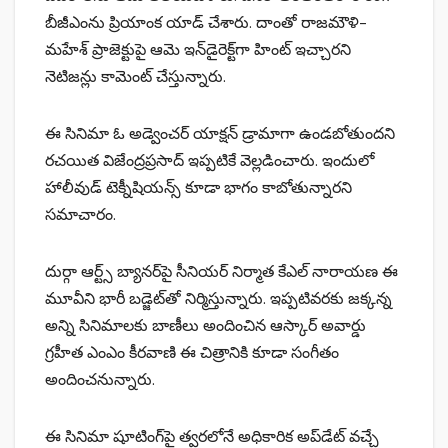
బీజీఎంను ప్రియాంక యాడ్ చేశారు. దాంతో రాజ‌మౌళి-
మ‌హేశ్ ప్రాజెక్టుపై ఆమె ఇన్‌డైరెక్ట్‌గా హింట్ ఇచ్చార‌ని
నెటిజ‌న్లు కామెంట్ చేస్తున్నారు.
ఈ సినిమా ఓ అడ్వెంచర్ యాక్ష‌న్‌ డ్రామాగా ఉండ‌బోతుంద‌ని
ర‌చ‌యిత విజేంద్ర‌ప్ర‌సాద్ ఇప్ప‌టికే వెల్ల‌డించారు. ఇందులో
హాలీవుడ్ టెక్నీషియ‌న్స్ కూడా భాగం కాబోతున్నార‌ని
స‌మాచారం.
దుర్గా ఆర్ట్స్ బ్యాన‌ర్‌పై సీనియ‌ర్ నిర్మాత కేఎల్ నారాయ‌ణ ఈ
మూవీని భారీ బడ్జెట్‌తో నిర్మిస్తున్నారు. ఇప్ప‌టివ‌ర‌కు జ‌క్క‌న్న
అన్ని సినిమాల‌కు బాణీలు అందించిన‌ ఆస్కార్ అవార్డు
గ్ర‌హీత ఎంఎం కీర‌వాణి ఈ చిత్రానికి కూడా సంగీతం
అందించ‌నున్నారు.
ఈ సినిమా షూటింగ్‌పై త్వరలోనే అధికారిక అప్‌డేట్‌ వచ్చే