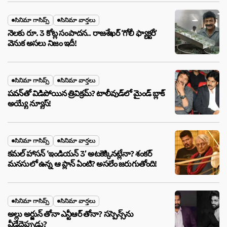
సినిమా గాసిప్స్
సినిమా వార్తలు
నెలకు రూ. 3 కోట్ల సంపాదన.. రాజశేఖర్ ‘గోలీ ఫ్యాక్టరీ’
వెనుక అసలు నిజం ఇదీ!
సినిమా గాసిప్స్
సినిమా వార్తలు
పవన్‌తో విడిపోయిన త్రివిక్రమ్? టాలీవుడ్‌లో మైండ్ బ్లాక్
అయ్యే న్యూస్!
సినిమా గాసిప్స్
సినిమా వార్తలు
కమల్ హాసన్ ‘ఇండియన్ 3’ అటకెక్కినట్లేనా? శంకర్
మనసులో ఉన్న ఆ ప్లాన్ ఏంటి? అసలేం జరుగుతోంది!
సినిమా గాసిప్స్
సినిమా వార్తలు
అల్లు అర్జున్ తోనా ఎన్టీఆర్ తోనా? సస్పెన్స్‌ను
వీడేదెప్పుడు?