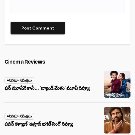
Cinema Reviews
సినిమా సమీక్షలు
ఫన్ మూవీనే కానీ … ‘బ్యాండ్‌ మేళం’ మూవీ రివ్యూ
సినిమా సమీక్షలు
పవన్ కళ్యాణ్ ‘ఉస్తాద్ భ‌గ‌త్ సింగ్’ రివ్యూ