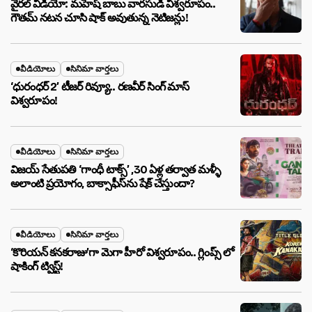
వైరల్ వీడియో: మహేష్ బాబు వారసుడి విశ్వరూపం..
గౌతమ్ నటన చూసి షాక్ అవుతున్న నెటిజన్లు!
వీడియోలు
సినిమా వార్తలు
‘ధురంధర్ 2’ టీజర్ రివ్యూ.. రణవీర్ సింగ్ మాస్
విశ్వరూపం!
వీడియోలు
సినిమా వార్తలు
విజయ్ సేతుపతి ‘గాంధీ టాక్స్’ ,30 ఏళ్ల తర్వాత మళ్ళీ
అలాంటి ప్రయోగం, బాక్సాఫీస్‌ను షేక్ చేస్తుందా?
వీడియోలు
సినిమా వార్తలు
‘కొరియన్ కనకరాజు’గా మెగా హీరో విశ్వరూపం.. గ్లింప్స్ లో
షాకింగ్ ట్విస్ట్!