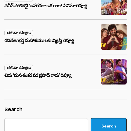
నవీన్ పోలిశెట్టి ‘అనగనగా ఒక రాజు’ సినిమా రివ్యూ
సినిమా సమీక్షలు
రవితేజ ‘భర్త మహాశయులకు విజ్ఞప్తి’ రివ్యూ
సినిమా సమీక్షలు
చిరు ‘మ‌న శంక‌ర వ‌ర ప్ర‌సాద్ గారు’ రివ్యూ
Search
Search