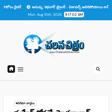
Skip
అనుష్క ‘కథనార్’ ట్రైలర్ .. విజువల్స్ అదిరిపోయాయి కానీ ఆ ఒక్కటే లోటు!!
to
Mon. Aug 10th, 2026
9:17:03 AM
content
సినిమా వార్తలు