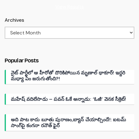
View Results
Archives
Popular Posts
నైట్ పార్టీలో ఆ హీరోతో దొరికిపోయిన మృణాల్ థాకూర్! ఇద్దరి
మధ్యా ఏం జరుగుతోంది?!
మహేష్ వదిలేసాడు – పవన్ ఓకే అన్నాడు: ‘ఓజీ’ వెనక సీక్రెట్!
అది పాట కాదు బూతు పురాణం,బ్యాన్ చేయాల్సిందే!: ఐటమ్
సాంగ్‌పై కంగనా రనౌత్ ఫైర్