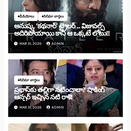
వీడియోలు
సినిమా వార్తలు
అనుష్క ‘కథనార్’ ట్రైలర్ .. విజువల్స్
అదిరిపోయాయి కానీ ఆ ఒక్కటే లోటు!!
MAR 31, 2026
ADMIN
సినిమా వార్తలు
ప్రభాస్‌కు తల్లిగా నటించాలా? షాకింగ్
ఆన్సర్ ఇచ్చిన నటి రాశి!
MAR 31, 2026
ADMIN