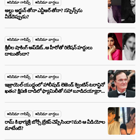
సినిమా గాసిప్స్
సినిమా వార్తలు
అల్లు అర్జున్ తోనా ఎన్టీఆర్ తోనా? సస్పెన్స్‌ను
వీడేదెప్పుడు?
సినిమా గాసిప్స్
సినిమా వార్తలు
శ్రీలీల షాకింగ్ అప్‌డేట్..ఆ హీరోతో రిలేషన్ హద్దులు
దాటుతోందా?
సినిమా గాసిప్స్
సినిమా వార్తలు
ఇజ్రాయెల్ యుద్ధంలో హాలీవుడ్ లెజెండ్ క్వెంటిన్ టరాన్టినో
ఖతం? క్షిపణి దాడిలో ఫ్యామిలీతో సహా బూడిదయ్యారా?
అసలు నిజం ఇదీ!
సినిమా గాసిప్స్
సినిమా వార్తలు
రామ్ కి భాగ్యశ్రీ బోర్సే బ్రేకప్ చెప్పేసిందా?మరి ఆ వీడియోల
మాటేంటి?