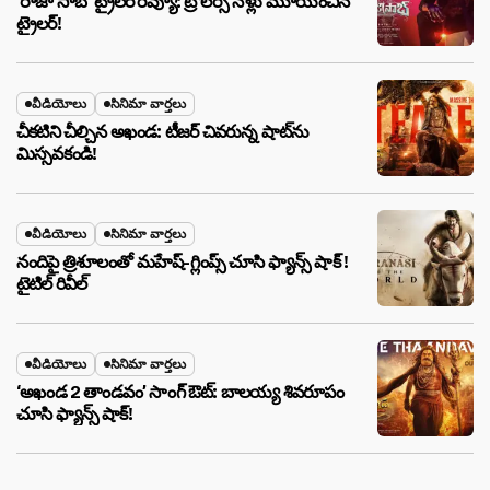
‘రాజా సాబ్’ ట్రైలర్ రివ్యూ: ట్రోలర్స్ నోళ్లు మూయించిన
ట్రైలర్!
వీడియోలు
సినిమా వార్తలు
చీకటిని చీల్చిన అఖండ: టీజర్ చివరున్న షాట్‌ను
మిస్సవకండి!
వీడియోలు
సినిమా వార్తలు
నందిపై త్రిశూలంతో మహేష్-గ్లింప్స్ చూసి ఫ్యాన్స్ షాక్ !
టైటిల్ రివీల్
వీడియోలు
సినిమా వార్తలు
‘అఖండ 2 తాండవం’ సాంగ్ ఔట్: బాలయ్య శివరూపం
చూసి ఫ్యాన్స్ షాక్!