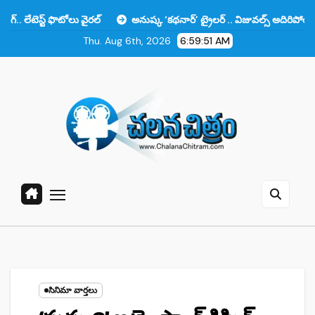
Skip
ఫొటోలు వైరల్
అనుష్క ‘కథనార్’ ట్రైలర్ .. విజువల్స్ అదిరిపోయాయి కానీ ఆ ఒక
to
Thu. Aug 6th, 2026
6:59:52 AM
content
సినిమా వార్తలు