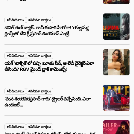
వీడియోలు
సినిమా వార్తలు
డెవిల్ ఈజ్ బ్యాక్.. కానీ ఈసారి హీరోగా! ‘యల్లమ్మ’
గ్లింప్స్‌తో దేవి శ్రీ ప్రసాద్ ఊరమాస్ ఎంట్రీ
వీడియోలు
సినిమా వార్తలు
యశ్ ‘టాక్సిక్’లో పచ్చి బూతు సీన్, ఆ లేడీ డైరెక్టర్ ఎలా
తీసింది? RGV మైండ్ బ్లాక్ కామెంట్స్!
వీడియోలు
సినిమా వార్తలు
‘మన శంకరవరప్రసాద్ గారు’ ట్రైలర్ వచ్చేసింది, ఎలా
ఉందంటే…
వీడియోలు
సినిమా వార్తలు