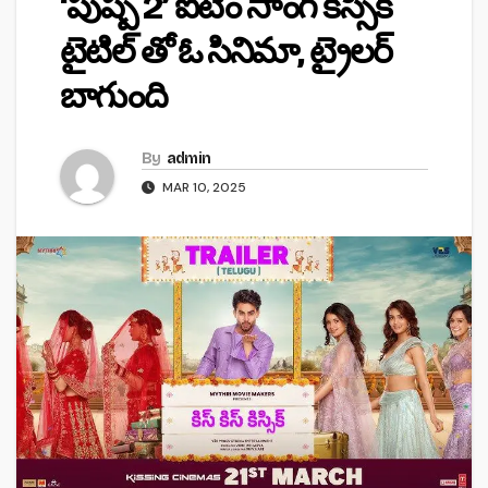
‘పుష్ప 2’ ఐటెం సాంగ్ కిస్సిక్
టైటిల్ తో ఓ సినిమా, ట్రైలర్
బాగుంది
By
admin
MAR 10, 2025