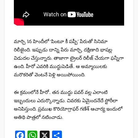
మార్చి 1న హిందీలో ‘పింటూ కీ పప్పీ’ పేరుతో సినిమా
రిలీజైంది. ఇప్పుడు దాన్ని పేరు మార్చి, దక్షిణాది భాషల్ల
విడుదల చేస్తున్నారు. తాజాగా ట్రైలర్ రిలీజ్ చేయగా ఫన్నీగా
ఉంది. హీరో ఎవరికి ముద్దుపెడితే.. ఆ అమ్మాయిలకు
మరొకరితో వెంటనే పెళ్లి అయిపోయింది.
ఈ క్రమంలోనే హీరో.. తన ముద్దు పవర్ వల్ల ఎలాంటి
ఇబ్బందులు ఎదుర్కొన్నాడు. చివరకు ఏమైందనేదే స్టోరీలా
అనిపిస్తుంది. ప్రముఖ కొరియోగ్రాఫర్ గణేశ్ ఆచార్య ఇందులో
అతిథి పాత్రలో నటించాడు.
F
W
X
S