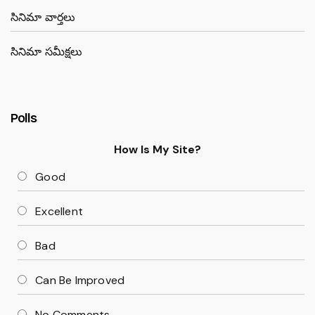
సినిమా వార్తలు
సినిమా సమీక్షలు
Polls
How Is My Site?
Good
Excellent
Bad
Can Be Improved
No Comments