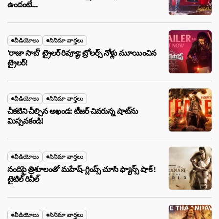
ఉందంటే…
వీడియోలు
సినిమా వార్తలు
‘రాజా సాబ్’ ట్రైలర్ రివ్యూ: ట్రోలర్స్ నోళ్లు మూయించిన
ట్రైలర్!
వీడియోలు
సినిమా వార్తలు
చీకటిని చీల్చిన అఖండ: టీజర్ చివరున్న షాట్‌ను
మిస్సవకండి!
వీడియోలు
సినిమా వార్తలు
నందిపై త్రిశూలంతో మహేష్-గ్లింప్స్ చూసి ఫ్యాన్స్ షాక్ !
టైటిల్ రివీల్
వీడియోలు
సినిమా వార్తలు