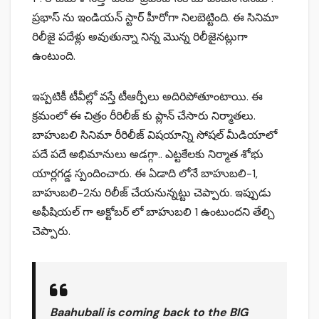
ప్రభాస్ ను ఇండియన్ స్టార్ హీరోగా నిలబెట్టింది. ఈ సినిమా
రిలీజై పదేళ్లు అవుతున్నా నిన్న మొన్న రిలీజైనట్లుగా
ఉంటుంది.
ఇప్పటికీ టీవీల్లో వస్తే టీఆర్పీలు అదిరిపోతూంటాయి. ఈ
క్రమంలో ఈ చిత్రం రీరిలీజ్ కు ప్లాన్ చేసారు నిర్మాతలు.
బాహుబలి సినిమా రీరిలీజ్ విషయాన్ని సోషల్ మీడియాలో
పదే పదే అభిమానులు అడగ్గా.. ఎట్టకేలకు నిర్మాత శోభు
యార్లగడ్డ స్పందించారు. ఈ ఏడాది లోనే బాహుబలి-1,
బాహుబలి-2ను రిలీజ్ చేయనున్నట్టు చెప్పారు. ఇప్పుడు
అఫీషియల్ గా అక్టోబర్ లో బాహుబలి 1 ఉంటుందని తేల్చి
చెప్పారు.
Baahubali is coming back to the BIG