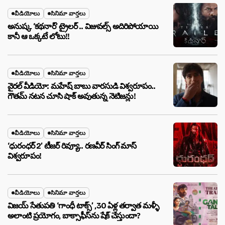
వీడియోలు
సినిమా వార్తలు
అనుష్క ‘కథనార్’ ట్రైలర్ .. విజువల్స్ అదిరిపోయాయి
కానీ ఆ ఒక్కటే లోటు!!
వీడియోలు
సినిమా వార్తలు
వైరల్ వీడియో: మహేష్ బాబు వారసుడి విశ్వరూపం..
గౌతమ్ నటన చూసి షాక్ అవుతున్న నెటిజన్లు!
వీడియోలు
సినిమా వార్తలు
‘ధురంధర్ 2’ టీజర్ రివ్యూ.. రణవీర్ సింగ్ మాస్
విశ్వరూపం!
వీడియోలు
సినిమా వార్తలు
విజయ్ సేతుపతి ‘గాంధీ టాక్స్’ ,30 ఏళ్ల తర్వాత మళ్ళీ
అలాంటి ప్రయోగం, బాక్సాఫీస్‌ను షేక్ చేస్తుందా?