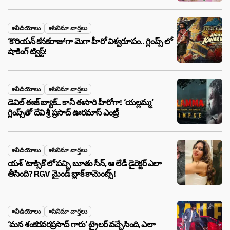
వీడియోలు
సినిమా వార్తలు
‘కొరియన్ కనకరాజు’గా మెగా హీరో విశ్వరూపం.. గ్లింప్స్ లో
షాకింగ్ ట్విస్ట్!
వీడియోలు
సినిమా వార్తలు
డెవిల్ ఈజ్ బ్యాక్.. కానీ ఈసారి హీరోగా! ‘యల్లమ్మ’
గ్లింప్స్‌తో దేవి శ్రీ ప్రసాద్ ఊరమాస్ ఎంట్రీ
వీడియోలు
సినిమా వార్తలు
యశ్ ‘టాక్సిక్’లో పచ్చి బూతు సీన్, ఆ లేడీ డైరెక్టర్ ఎలా
తీసింది? RGV మైండ్ బ్లాక్ కామెంట్స్!
వీడియోలు
సినిమా వార్తలు
‘మన శంకరవరప్రసాద్ గారు’ ట్రైలర్ వచ్చేసింది, ఎలా