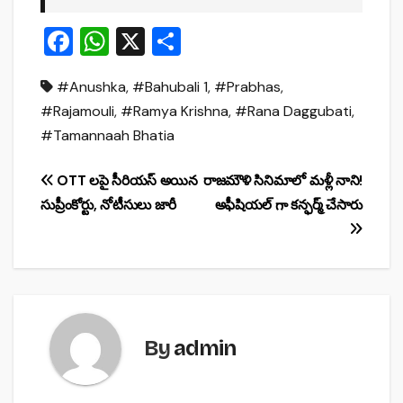
F
W
X
S
a
h
h
#Anushka
,
#Bahubali 1
,
#Prabhas
,
c
at
ar
#Rajamouli
,
#Ramya Krishna
,
#Rana Daggubati
,
e
s
e
#Tamannaah Bhatia
b
A
o
p
Post
OTT లపై సీరియస్ అయిన
రాజమౌళి సినిమాలో మళ్లీ నాని!
o
p
సుప్రీంకోర్టు, నోటీసులు జారీ
అఫీషియల్ గా కన్ఫర్మ్ చేసారు
navigation
k
By
admin