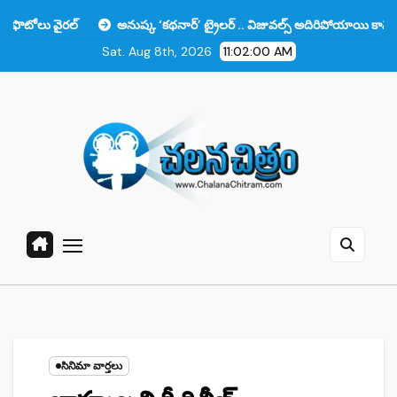
Skip
ల్
అనుష్క ‘కథనార్’ ట్రైలర్ .. విజువల్స్ అదిరిపోయాయి కానీ ఆ ఒక్కటే లోటు!
to
Sat. Aug 8th, 2026
11:02:01 AM
content
సినిమా వార్తలు