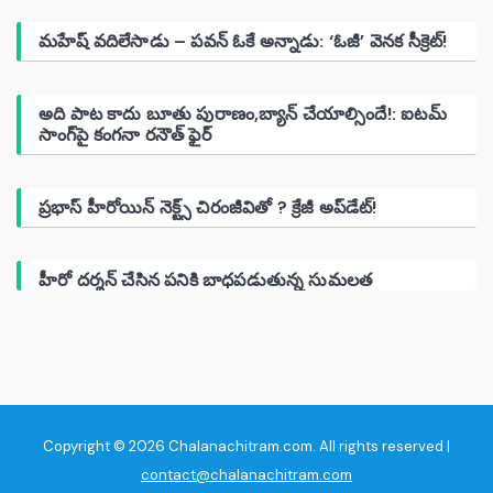
మహేష్ వదిలేసాడు – పవన్ ఓకే అన్నాడు: ‘ఓజీ’ వెనక సీక్రెట్!
అది పాట కాదు బూతు పురాణం,బ్యాన్ చేయాల్సిందే!: ఐటమ్
సాంగ్‌పై కంగనా రనౌత్ ఫైర్
ప్రభాస్ హీరోయిన్ నెక్ట్స్ చిరంజీవితో ? క్రేజీ అప్‌డేట్!
హీరో దర్శన్ చేసిన పనికి బాధపడుతున్న సుమలత
Copyright © 2026 Chalanachitram.com. All rights reserved |
contact@chalanachitram.com