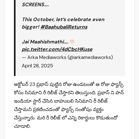
SCREENS….
This October, let’s celebrate even
bigger!
#BaahubaliReturns
Jai Maahishmathi….
pic.twitter.com/4dCbcHKuse
— Arka Mediaworks (@arkamediaworks)
April 28, 2025
అక్టోబర్ 23 ప్రభాస్ పుట్టిన రోజు ఉండటంతో ఆ రోజు ఫ్యాన్స్
కోసం సినిమాని రీ రిలీజ్ చేస్తారని తెలుస్తుంది. ప్రభాస్ ని పాన్
ఇండియా స్టార్ చేసిన బాహుబలి సినిమాని రీ రిలీజ్
చేస్తామని ప్రకటించడంతో ఫ్యాన్స్ సంతోషం వ్యక్తం
చేస్తున్నారు. మరి రీ రిలీజ్ లో ఎన్ని రికార్డులు కొడుతుందో
చూడాలి.