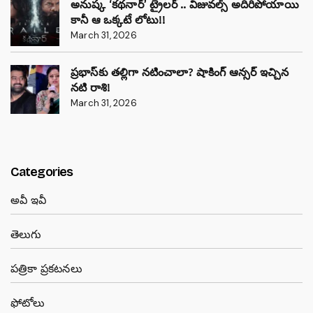
అనుష్క ‘కథనార్’ ట్రైలర్ .. విజువల్స్ అదిరిపోయాయి
కానీ ఆ ఒక్కటే లోటు!!
March 31, 2026
ప్రభాస్‌కు తల్లిగా నటించాలా? షాకింగ్ ఆన్సర్ ఇచ్చిన
నటి రాశి!
March 31, 2026
Categories
అవీ ఇవీ
తెలుగు
పత్రికా ప్రకటనలు
ఫోటోలు