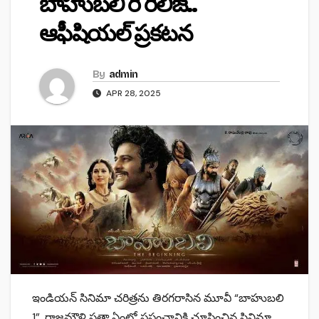
బాహుబలి రీ రిలీజ్..
ఆఫీషియల్ ప్రకటన
By
admin
APR 28, 2025
ఇండియన్ సినిమా చరిత్రను తిరగరాసిన మూవీ “బాహుబలి
1”. రాజమౌళి సత్తా ఏంటో ప్రపంచానికి చూపించిన సినిమా.