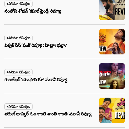
సినిమా సమీక్షలు
సంతోష్ శోభన్ ‘కపుల్ ఫ్రెండ్లీ’ రివ్యూ
సినిమా సమీక్షలు
విశ్వక్ సేన్ ‘ఫంకీ’ రివ్యూ : హిట్టా? ఫట్టా?
సినిమా సమీక్షలు
గుణశేఖర్ ‘యుఫోరియా’ మూవీ రివ్యూ
సినిమా సమీక్షలు
తరుణ్ భాస్కర్ ‘ఓం శాంతి శాంతి శాంతి’ మూవీ రివ్యూ