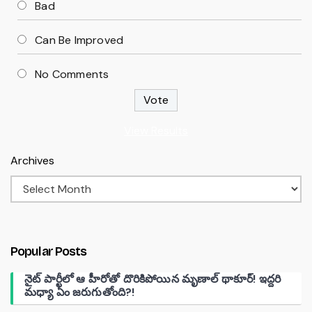
Bad
Can Be Improved
No Comments
View Results
Archives
Popular Posts
నైట్ పార్టీలో ఆ హీరోతో దొరికిపోయిన మృణాల్ థాకూర్! ఇద్దరి
మధ్యా ఏం జరుగుతోంది?!