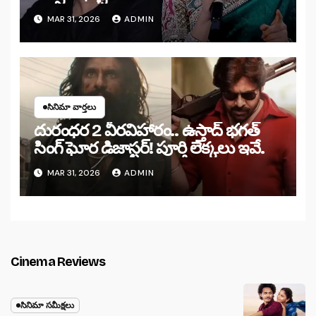
MAR 31, 2026
ADMIN
సినిమా వార్తలు
దురంధర 2 వీరవిహారం.. ఉస్తాద్ భగత్
సింగ్ ఘోర డిజాస్టర్! పూర్తి లెక్కలు ఇవే.
MAR 31, 2026
ADMIN
Cinema Reviews
సినిమా సమీక్షలు