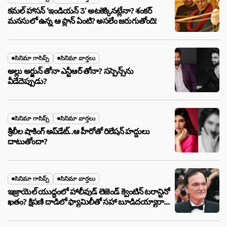
కమల్ హాసన్ ‘ఇండియన్ 3’ అటకెక్కినట్లేనా? శంకర్
మనసులో ఉన్న ఆ ప్లాన్ ఏంటి? అసలేం జరుగుతోంది!
సినిమా గాసిప్స్
సినిమా వార్తలు
అల్లు అర్జున్ తోనా ఎన్టీఆర్ తోనా? సస్పెన్స్‌ను
వీడేదెప్పుడు?
సినిమా గాసిప్స్
సినిమా వార్తలు
శ్రీలీల షాకింగ్ అప్‌డేట్..ఆ హీరోతో రిలేషన్ హద్దులు
దాటుతోందా?
సినిమా గాసిప్స్
సినిమా వార్తలు
ఇజ్రాయెల్ యుద్ధంలో హాలీవుడ్ లెజెండ్ క్వెంటిన్ టరాన్టినో
ఖతం? క్షిపణి దాడిలో ఫ్యామిలీతో సహా బూడిదయ్యారా?
అసలు నిజం ఇదీ!