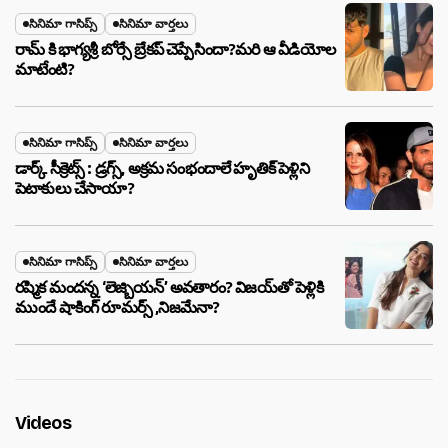
సినిమా గాసిప్స్
సినిమా వార్తలు
రామ్ కి భాగ్యశ్రీ బోర్సే బ్రేకప్ చెప్పేసిందా?మరి ఆ వీడియోల
మాటేంటి?
సినిమా గాసిప్స్
సినిమా వార్తలు
డార్క్ సీక్రెట్స్ : డ్రగ్స్, అక్రమ సంభందాలే హృతిక్ పెళ్లిని
పెటాకులు చేసాయా?
సినిమా గాసిప్స్
సినిమా వార్తలు
రష్మిక మందన్న ‘లెజ్బియన్’ అవతారం? విజయ్‌తో పెళ్లికి
ముందే షాకింగ్ రూమర్స్ ,నిజమేనా?
Videos