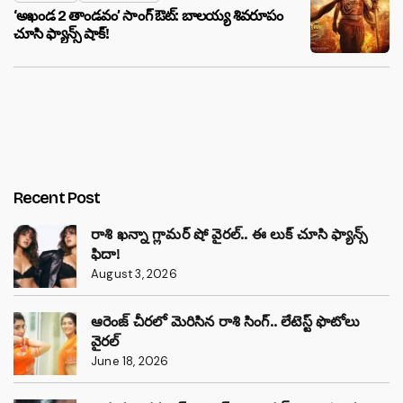
‘అఖండ 2 తాండవం’ సాంగ్ ఔట్: బాలయ్య శివరూపం
చూసి ఫ్యాన్స్ షాక్!
Recent Post
రాశి ఖన్నా గ్లామర్ షో వైరల్.. ఈ లుక్ చూసి ఫ్యాన్స్
ఫిదా!
August 3, 2026
ఆరెంజ్ చీరలో మెరిసిన రాశి సింగ్.. లేటెస్ట్ ఫొటోలు
వైరల్
June 18, 2026