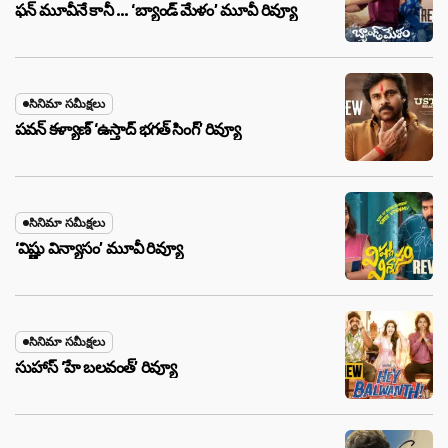
ఫన్ మూవీనే కానీ … ‘బ్యాండ్‌ మేళం’ మూవీ రివ్యూ
సినిమా సమీక్షలు
పవన్ కళ్యాణ్ ‘ఉస్తాద్ భ‌గ‌త్ సింగ్’ రివ్యూ
సినిమా సమీక్షలు
‘విష్ణు విన్యాసం’ మూవీ రివ్యూ
సినిమా సమీక్షలు
సుహాస్ ‘హే బలవంత్’ రివ్యూ