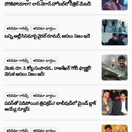
దొరికిపోయారా? లాస్ వెగాస్ హోటల్‌లో సీక్రెట్ మేటర్!
సినిమా గాసిప్స్
సినిమా వార్తలు
బన్ని,అట్లీ సినిమాపై వైరల్ రూమర్, అసలు నిజం ఇదే
సినిమా గాసిప్స్
సినిమా వార్తలు
నెలకు రూ. 3 కోట్ల సంపాదన.. రాజశేఖర్ ‘గోలీ ఫ్యాక్టరీ’
వెనుక అసలు నిజం ఇదీ!
సినిమా గాసిప్స్
సినిమా వార్తలు
పవన్‌తో విడిపోయిన త్రివిక్రమ్? టాలీవుడ్‌లో మైండ్ బ్లాక్
అయ్యే న్యూస్!
సినిమా గాసిప్స్
సినిమా వార్తలు