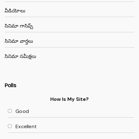
వీడియోలు
సినిమా గాసిప్స్
సినిమా వార్తలు
సినిమా సమీక్షలు
Polls
How Is My Site?
Good
Excellent