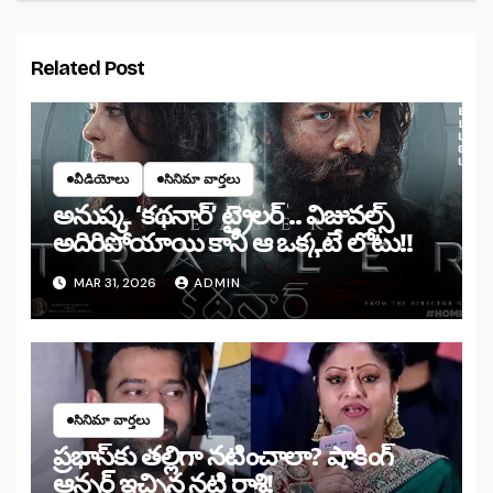
Related Post
వీడియోలు
సినిమా వార్తలు
అనుష్క ‘కథనార్’ ట్రైలర్ .. విజువల్స్
అదిరిపోయాయి కానీ ఆ ఒక్కటే లోటు!!
MAR 31, 2026
ADMIN
సినిమా వార్తలు
ప్రభాస్‌కు తల్లిగా నటించాలా? షాకింగ్
ఆన్సర్ ఇచ్చిన నటి రాశి!