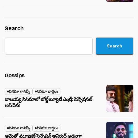
Search
Search
Gossips
సినిమా గాసిప్స్
సినిమా వార్తలు
బాలయ్య సినిమాలో బోల్డ్ బ్యూటీ ఎంట్రీ: సెన్సేషనల్
అప్‌డేట్!
సినిమా గాసిప్స్
సినిమా వార్తలు
ఆమెతో మ్యూజిక్ సెన్సేషన్ అనిరుధ్ అడ్డంగా