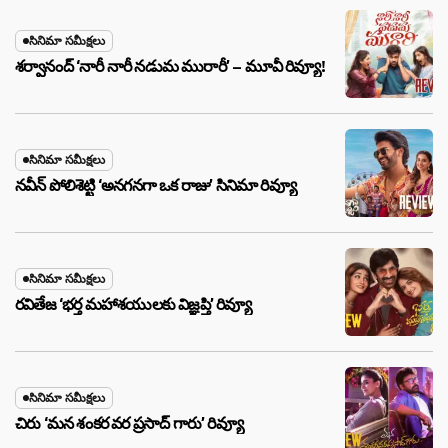
సినిమా సమీక్షలు
శర్వానంద్ ‘నారీ నారీ నడుమ మురారీ’ – మూవీ రివ్యూ!
సినిమా సమీక్షలు
నవీన్ పోలిశెట్టి ‘అనగనగా ఒక రాజు’ సినిమా రివ్యూ
సినిమా సమీక్షలు
రవితేజ ‘భర్త మహాశయులకు విజ్ఞప్తి’ రివ్యూ
సినిమా సమీక్షలు
చిరు ‘మ‌న శంక‌ర వ‌ర ప్ర‌సాద్ గారు’ రివ్యూ