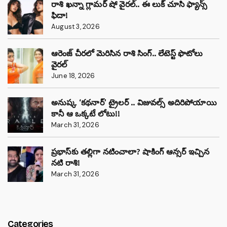
రాశి ఖన్నా గ్లామర్ షో వైరల్.. ఈ లుక్ చూసి ఫ్యాన్స్
ఫిదా!
August 3, 2026
ఆరెంజ్ చీరలో మెరిసిన రాశి సింగ్.. లేటెస్ట్ ఫొటోలు
వైరల్
June 18, 2026
అనుష్క ‘కథనార్’ ట్రైలర్ .. విజువల్స్ అదిరిపోయాయి
కానీ ఆ ఒక్కటే లోటు!!
March 31, 2026
ప్రభాస్‌కు తల్లిగా నటించాలా? షాకింగ్ ఆన్సర్ ఇచ్చిన
నటి రాశి!
March 31, 2026
Categories