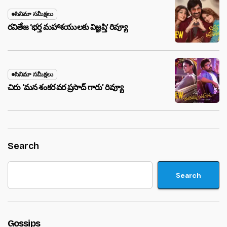
సినిమా సమీక్షలు
రవితేజ ‘భర్త మహాశయులకు విజ్ఞప్తి’ రివ్యూ
సినిమా సమీక్షలు
చిరు ‘మ‌న శంక‌ర వ‌ర ప్ర‌సాద్ గారు’ రివ్యూ
Search
Search
Gossips