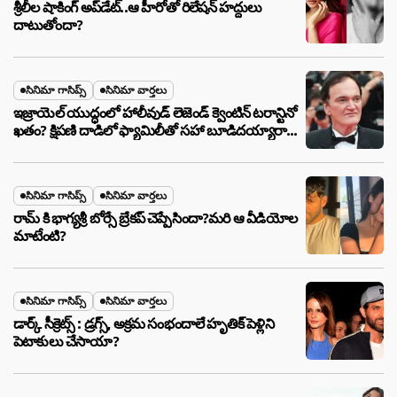
శ్రీలీల షాకింగ్ అప్‌డేట్..ఆ హీరోతో రిలేషన్ హద్దులు
దాటుతోందా?
సినిమా గాసిప్స్
సినిమా వార్తలు
ఇజ్రాయెల్ యుద్ధంలో హాలీవుడ్ లెజెండ్ క్వెంటిన్ టరాన్టినో
ఖతం? క్షిపణి దాడిలో ఫ్యామిలీతో సహా బూడిదయ్యారా?
అసలు నిజం ఇదీ!
సినిమా గాసిప్స్
సినిమా వార్తలు
రామ్ కి భాగ్యశ్రీ బోర్సే బ్రేకప్ చెప్పేసిందా?మరి ఆ వీడియోల
మాటేంటి?
సినిమా గాసిప్స్
సినిమా వార్తలు
డార్క్ సీక్రెట్స్ : డ్రగ్స్, అక్రమ సంభందాలే హృతిక్ పెళ్లిని
పెటాకులు చేసాయా?