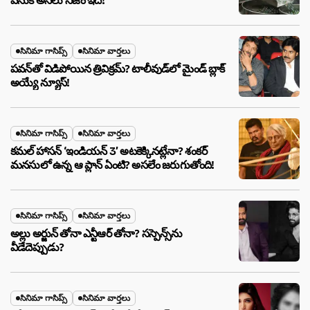
వెనుక అసలు నిజం ఇదీ!
సినిమా గాసిప్స్
సినిమా వార్తలు
పవన్‌తో విడిపోయిన త్రివిక్రమ్? టాలీవుడ్‌లో మైండ్ బ్లాక్
అయ్యే న్యూస్!
సినిమా గాసిప్స్
సినిమా వార్తలు
కమల్ హాసన్ ‘ఇండియన్ 3’ అటకెక్కినట్లేనా? శంకర్
మనసులో ఉన్న ఆ ప్లాన్ ఏంటి? అసలేం జరుగుతోంది!
సినిమా గాసిప్స్
సినిమా వార్తలు
అల్లు అర్జున్ తోనా ఎన్టీఆర్ తోనా? సస్పెన్స్‌ను
వీడేదెప్పుడు?
సినిమా గాసిప్స్
సినిమా వార్తలు