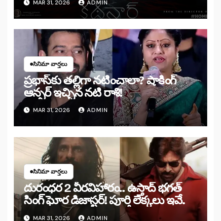
MAR 31, 2026
ADMIN
సినిమా వార్తలు
ప్రభాస్‌కు తల్లిగా నటించాలా? షాకింగ్
ఆన్సర్ ఇచ్చిన నటి రాశి!
MAR 31, 2026
ADMIN
సినిమా వార్తలు
దురంధర 2 వీరవిహారం.. ఉస్తాద్ భగత్
సింగ్ ఘోర డిజాస్టర్! పూర్తి లెక్కలు ఇవే.
MAR 31, 2026
ADMIN