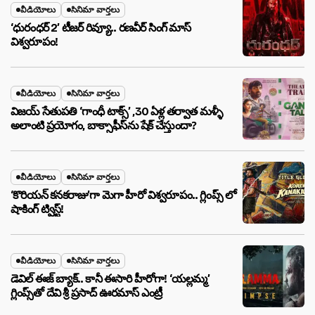
వీడియోలు
సినిమా వార్తలు
‘ధురంధర్ 2’ టీజర్ రివ్యూ.. రణవీర్ సింగ్ మాస్
విశ్వరూపం!
వీడియోలు
సినిమా వార్తలు
విజయ్ సేతుపతి ‘గాంధీ టాక్స్’ ,30 ఏళ్ల తర్వాత మళ్ళీ
అలాంటి ప్రయోగం, బాక్సాఫీస్‌ను షేక్ చేస్తుందా?
వీడియోలు
సినిమా వార్తలు
‘కొరియన్ కనకరాజు’గా మెగా హీరో విశ్వరూపం.. గ్లింప్స్ లో
షాకింగ్ ట్విస్ట్!
వీడియోలు
సినిమా వార్తలు
డెవిల్ ఈజ్ బ్యాక్.. కానీ ఈసారి హీరోగా! ‘యల్లమ్మ’
గ్లింప్స్‌తో దేవి శ్రీ ప్రసాద్ ఊరమాస్ ఎంట్రీ