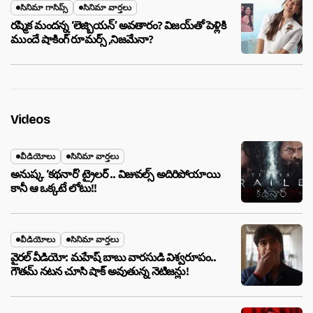
సినిమా గాసిప్స్
సినిమా వార్తలు
రష్మిక మందన్న ‘లెజ్బియన్’ అవతారం? విజయ్‌తో పెళ్లికి
ముందే షాకింగ్ రూమర్స్ ,నిజమేనా?
Videos
వీడియోలు
సినిమా వార్తలు
అనుష్క ‘కథనార్’ ట్రైలర్ .. విజువల్స్ అదిరిపోయాయి
కానీ ఆ ఒక్కటే లోటు!!
వీడియోలు
సినిమా వార్తలు
వైరల్ వీడియో: మహేష్ బాబు వారసుడి విశ్వరూపం..
గౌతమ్ నటన చూసి షాక్ అవుతున్న నెటిజన్లు!