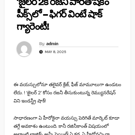
‘జైలర్ 2కి రజనీ పారితోషికం
పీక్స్‌లో – ఫిగర్ వింటే షాక్
గ్యారెంటీ!
By
admin
MAY 8, 2025
ఈ వయస్సులోనూ తలైవర్ క్రేజ్, ఫీజ్ మామూలుగా ఉండటం
లేదు. ! ‘జైలర్ 2’ కోసం రజనీ తీసుకుంటున్న రెమ్యునరేషన్
విని ఇండస్ట్రీ షాక్!
సాధారణంగా ఏ హీరోకైనా వయస్సు పెరిగితే మార్కెట్ కూడా
తగ్గే అవకాశం ఉంటుంది. కానీ రజినీకాంత్ విషయంలో
అలాంటి లాజిక్స్ అన్నీ ఫెయిల్! ఏ కథ, ఏ హీరోవచ్చినా…