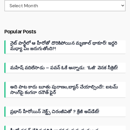
Popular Posts
నైట్ పార్టీలో ఆ హీరోతో దొరికిపోయిన మృణాల్ థాకూర్! ఇద్దరి
మధ్యా ఏం జరుగుతోంది?!
మహేష్ వదిలేసాడు – పవన్ ఓకే అన్నాడు: ‘ఓజీ’ వెనక సీక్రెట్!
అది పాట కాదు బూతు పురాణం,బ్యాన్ చేయాల్సిందే!: ఐటమ్
సాంగ్‌పై కంగనా రనౌత్ ఫైర్
ప్రభాస్ హీరోయిన్ నెక్ట్స్ చిరంజీవితో ? క్రేజీ అప్‌డేట్!