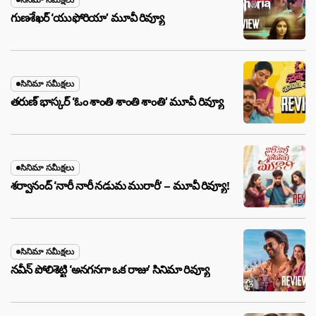
గుణశేఖర్ ‘యుఫోరియా’ మూవీ రివ్యూ
సినిమా సమీక్షలు
తరుణ్ భాస్కర్ ‘ఓం శాంతి శాంతి శాంతి’ మూవీ రివ్యూ
సినిమా సమీక్షలు
శర్వానంద్ ‘నారీ నారీ నడుమ మురారీ’ – మూవీ రివ్యూ!
సినిమా సమీక్షలు
నవీన్ పోలిశెట్టి ‘అనగనగా ఒక రాజు’ సినిమా రివ్యూ