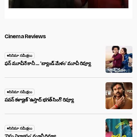
Cinema Reviews
సినిమా సమీక్షలు
ఫన్ మూవీనే కానీ … ‘బ్యాండ్‌ మేళం’ మూవీ రివ్యూ
సినిమా సమీక్షలు
పవన్ కళ్యాణ్ ‘ఉస్తాద్ భ‌గ‌త్ సింగ్’ రివ్యూ
సినిమా సమీక్షలు
‘విష్ణు విన్యాసం’ మూవీ రివ్యూ