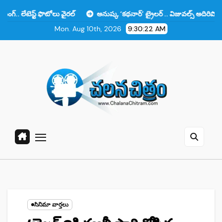
Skip
ట్ ఫొటోలు వైరల్
అనుష్క ‘కథనార్’ ట్రైలర్ .. విజువల్స్ అదిరిపోయాయి కానీ ఆ 
to
Mon. Aug 10th, 2026
9:30:23 AM
content
సినిమా వార్తలు