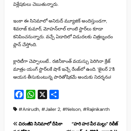
విశ్లేషకులు చెబుతున్నారు.
ఇంకా ఈ సినిమాలో అనిరుద్ మ్యూజిక్ అందిస్తుండగా,
శివరాజ్ కుమార్, మోహన్‌లాల్ లాంటి స్టార్‌లు కూడా
కనిపించనున్నారు. వచ్చే ఏడాదిలో విడుదలకు చిత్రబృందం
ప్లాన్ చేస్తోంది.
క్లారిటీగా చెప్పాలంటే… రజినీకాంత్ వయస్సు పెరిగినా క్రేజ్
మాత్రం యంగ్ స్టార్‌లకే షాక్ ఇచ్చే రేంజ్‌లో ఉంది. ‘జైలర్ 2’కి
ఆయన తీసుకుంటున్న పారితోషికమే అందుకు నిదర్శనం!
F
W
X
S
a
h
h
#Anirudh
,
#Jailer 2
,
#Nelson
,
#Rajinikanth
c
at
ar
e
s
e
Post
చిరంజీవి సినిమాలో దీపికా
“హరి హర వీర మల్లు” రిలీజ్