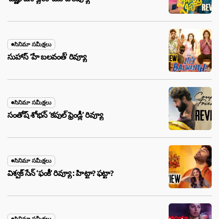
సినిమా సమీక్షలు
సుహాస్ ‘హే బలవంత్’ రివ్యూ
సినిమా సమీక్షలు
సంతోష్ శోభన్ ‘కపుల్ ఫ్రెండ్లీ’ రివ్యూ
సినిమా సమీక్షలు
విశ్వక్ సేన్ ‘ఫంకీ’ రివ్యూ : హిట్టా? ఫట్టా?
సినిమా సమీక్షలు