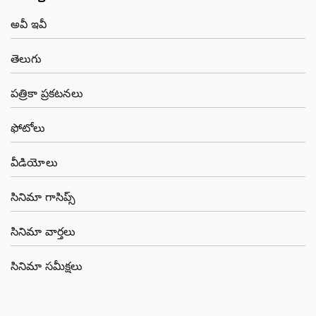
అవీ ఇవీ
తెలుగు
పత్రికా ప్రకటనలు
ఫోటోలు
వీడియోలు
సినిమా గాసిప్స్
సినిమా వార్తలు
సినిమా సమీక్షలు