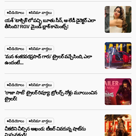
వీడియోలు
సినిమా వార్తలు
యశ్ ‘టాక్సిక్’లో పచ్చి బూతు సీన్, ఆ లేడీ డైరెక్టర్ ఎలా
తీసింది? RGV మైండ్ బ్లాక్ కామెంట్స్!
వీడియోలు
సినిమా వార్తలు
‘మన శంకరవరప్రసాద్ గారు’ ట్రైలర్ వచ్చేసింది, ఎలా
ఉందంటే…
వీడియోలు
సినిమా వార్తలు
‘రాజా సాబ్’ ట్రైలర్ రివ్యూ: ట్రోలర్స్ నోళ్లు మూయించిన
ట్రైలర్!
వీడియోలు
సినిమా వార్తలు
చీకటిని చీల్చిన అఖండ: టీజర్ చివరున్న షాట్‌ను
మిస్సవకండి!