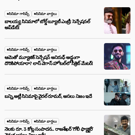
సినిమా గాసిప్స్
సినిమా వార్తలు
బాలయ్య సినిమాలో బోల్డ్ బ్యూటీ ఎంట్రీ: సెన్సేషనల్
అప్‌డేట్!
సినిమా గాసిప్స్
సినిమా వార్తలు
ఆమెతో మ్యూజిక్ సెన్సేషన్ అనిరుధ్ అడ్డంగా
దొరికిపోయారా? లాస్ వెగాస్ హోటల్‌లో సీక్రెట్ మేటర్!
సినిమా గాసిప్స్
సినిమా వార్తలు
బన్ని,అట్లీ సినిమాపై వైరల్ రూమర్, అసలు నిజం ఇదే
సినిమా గాసిప్స్
సినిమా వార్తలు
నెలకు రూ. 3 కోట్ల సంపాదన.. రాజశేఖర్ ‘గోలీ ఫ్యాక్టరీ’