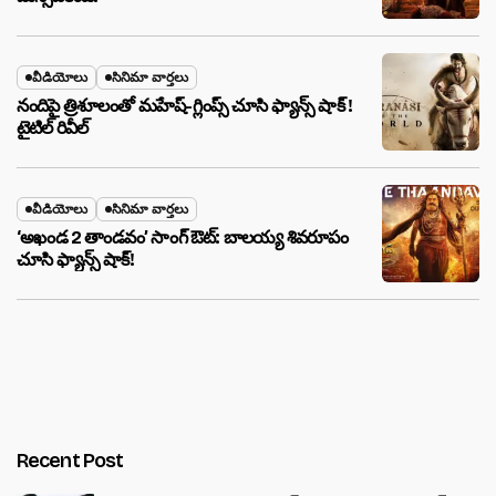
వీడియోలు
సినిమా వార్తలు
నందిపై త్రిశూలంతో మహేష్-గ్లింప్స్ చూసి ఫ్యాన్స్ షాక్ !
టైటిల్ రివీల్
వీడియోలు
సినిమా వార్తలు
‘అఖండ 2 తాండవం’ సాంగ్ ఔట్: బాలయ్య శివరూపం
చూసి ఫ్యాన్స్ షాక్!
Recent Post