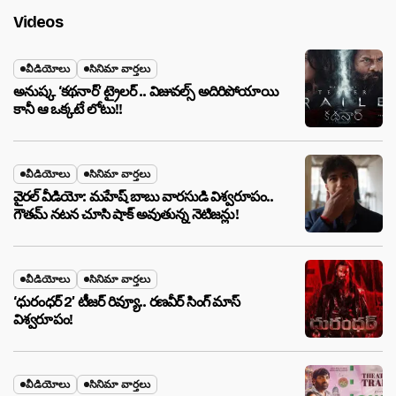
Videos
వీడియోలు
సినిమా వార్తలు
అనుష్క ‘కథనార్’ ట్రైలర్ .. విజువల్స్ అదిరిపోయాయి
కానీ ఆ ఒక్కటే లోటు!!
వీడియోలు
సినిమా వార్తలు
వైరల్ వీడియో: మహేష్ బాబు వారసుడి విశ్వరూపం..
గౌతమ్ నటన చూసి షాక్ అవుతున్న నెటిజన్లు!
వీడియోలు
సినిమా వార్తలు
‘ధురంధర్ 2’ టీజర్ రివ్యూ.. రణవీర్ సింగ్ మాస్
విశ్వరూపం!
వీడియోలు
సినిమా వార్తలు