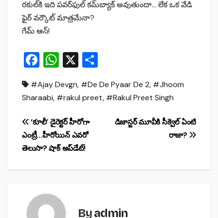
ర‌కుల్‌కి ఇది పవర్‌ఫుల్ కమ్‌బ్యాక్ అవుతుందా… లేక ఒక వేడి
ఫైర్ వర్కౌట్ మాత్రమేనా?
గేమ్ ఆన్!
F
W
X
S
a
h
h
#Ajay Devgn
,
#De De Pyaar De 2
,
#Jhoom
c
at
ar
Sharaabi
,
#rakul preet
,
#Rakul Preet Singh
e
s
e
b
A
Post
‘కూలీ’ డైరెక్టర్ హీరోగా
డిజాస్టర్ మూవీకి సీక్వెల్ ఏంటి
o
p
ఎంట్రీ…హీరోయిన్ ఎవరో
రాజా?
navigation
o
p
తెలుసా? షాక్ అప్‌డేట్!
k
By
admin