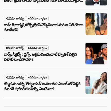
ఖతం? క్షిపణి దాడిలో ఫ్యామిలీతో సహా బూడిదయ్యారా?
అసలు నిజం ఇదీ!
సినిమా గాసిప్స్
సినిమా వార్తలు
రామ్ కి భాగ్యశ్రీ బోర్సే బ్రేకప్ చెప్పేసిందా?మరి ఆ వీడియోల
మాటేంటి?
సినిమా గాసిప్స్
సినిమా వార్తలు
డార్క్ సీక్రెట్స్ : డ్రగ్స్, అక్రమ సంభందాలే హృతిక్ పెళ్లిని
పెటాకులు చేసాయా?
సినిమా గాసిప్స్
సినిమా వార్తలు
రష్మిక మందన్న ‘లెజ్బియన్’ అవతారం? విజయ్‌తో పెళ్లికి
ముందే షాకింగ్ రూమర్స్ ,నిజమేనా?