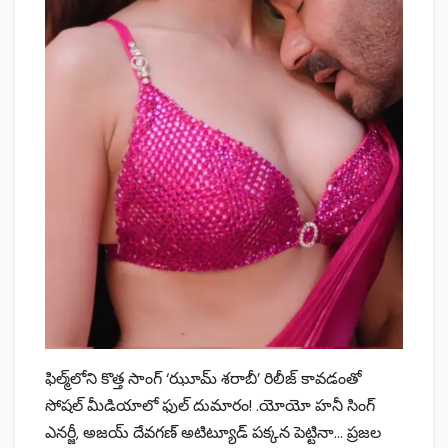
ఫిల్మ్‌లోని కొత్త సాంగ్ ‘ఝూమ్ శ‌రాబీ’ రిలీజ్ కావడంతో
సోషల్ మీడియాలో ఫుల్ దుమారం! .యోయో హనీ సింగ్
ఎనర్జీ, అజయ్ దేవగణ్ అటిట్యూడ్ పక్కన పెట్టినా… ప్రజ‌ల