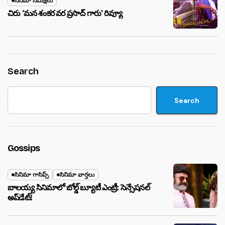
సినిమా సమీక్షలు
చిరు ‘మ‌న శంక‌ర వ‌ర ప్ర‌సాద్ గారు’ రివ్యూ
Search
Search
Gossips
సినిమా గాసిప్స్
సినిమా వార్తలు
బాలయ్య సినిమాలో బోల్డ్ బ్యూటీ ఎంట్రీ: సెన్సేషనల్
అప్‌డేట్!