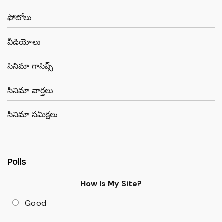
ఫోటోలు
వీడియోలు
సినిమా గాసిప్స్
సినిమా వార్తలు
సినిమా సమీక్షలు
Polls
How Is My Site?
Good