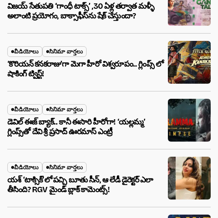
విజయ్ సేతుపతి ‘గాంధీ టాక్స్’ ,30 ఏళ్ల తర్వాత మళ్ళీ
అలాంటి ప్రయోగం, బాక్సాఫీస్‌ను షేక్ చేస్తుందా?
వీడియోలు
సినిమా వార్తలు
‘కొరియన్ కనకరాజు’గా మెగా హీరో విశ్వరూపం.. గ్లింప్స్ లో
షాకింగ్ ట్విస్ట్!
వీడియోలు
సినిమా వార్తలు
డెవిల్ ఈజ్ బ్యాక్.. కానీ ఈసారి హీరోగా! ‘యల్లమ్మ’
గ్లింప్స్‌తో దేవి శ్రీ ప్రసాద్ ఊరమాస్ ఎంట్రీ
వీడియోలు
సినిమా వార్తలు
యశ్ ‘టాక్సిక్’లో పచ్చి బూతు సీన్, ఆ లేడీ డైరెక్టర్ ఎలా
తీసింది? RGV మైండ్ బ్లాక్ కామెంట్స్!