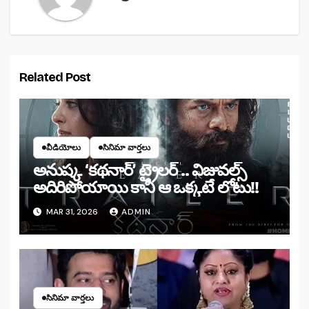
Related Post
వీడియోలు
సినిమా వార్తలు
అనుష్క ‘కథనార్’ ట్రైలర్ .. విజువల్స్
అదిరిపోయాయి కానీ ఆ ఒక్కటే లోటు!!
MAR 31, 2026
ADMIN
సినిమా వార్తలు