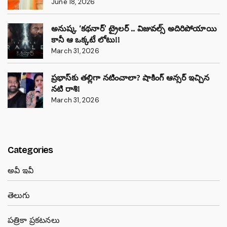
June 18, 2026
అనుష్క ‘కథనార్’ ట్రైలర్ .. విజువల్స్ అదిరిపోయాయి
కానీ ఆ ఒక్కటే లోటు!!
March 31, 2026
ప్రభాస్‌కు తల్లిగా నటించాలా? షాకింగ్ ఆన్సర్ ఇచ్చిన
నటి రాశి!
March 31, 2026
Categories
అవీ ఇవీ
తెలుగు
పత్రికా ప్రకటనలు