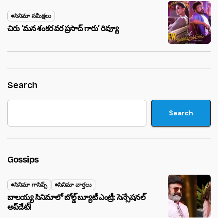
సినిమా సమీక్షలు
చిరు ‘మ‌న శంక‌ర వ‌ర ప్ర‌సాద్ గారు’ రివ్యూ
Search
Search
Gossips
సినిమా గాసిప్స్
సినిమా వార్తలు
బాలయ్య సినిమాలో బోల్డ్ బ్యూటీ ఎంట్రీ: సెన్సేషనల్
అప్‌డేట్!