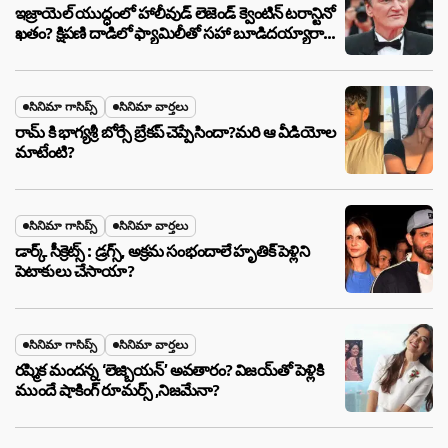
ఇజ్రాయెల్ యుద్ధంలో హాలీవుడ్ లెజెండ్ క్వెంటిన్ టరాన్టినో
ఖతం? క్షిపణి దాడిలో ఫ్యామిలీతో సహా బూడిదయ్యారా?
అసలు నిజం ఇదీ!
సినిమా గాసిప్స్
సినిమా వార్తలు
రామ్ కి భాగ్యశ్రీ బోర్సే బ్రేకప్ చెప్పేసిందా?మరి ఆ వీడియోల
మాటేంటి?
సినిమా గాసిప్స్
సినిమా వార్తలు
డార్క్ సీక్రెట్స్ : డ్రగ్స్, అక్రమ సంభందాలే హృతిక్ పెళ్లిని
పెటాకులు చేసాయా?
సినిమా గాసిప్స్
సినిమా వార్తలు
రష్మిక మందన్న ‘లెజ్బియన్’ అవతారం? విజయ్‌తో పెళ్లికి
ముందే షాకింగ్ రూమర్స్ ,నిజమేనా?