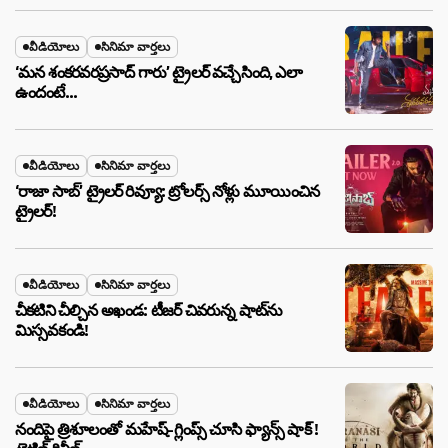
వీడియోలు
సినిమా వార్తలు
‘మన శంకరవరప్రసాద్ గారు’ ట్రైలర్ వచ్చేసింది, ఎలా
ఉందంటే…
వీడియోలు
సినిమా వార్తలు
‘రాజా సాబ్’ ట్రైలర్ రివ్యూ: ట్రోలర్స్ నోళ్లు మూయించిన
ట్రైలర్!
వీడియోలు
సినిమా వార్తలు
చీకటిని చీల్చిన అఖండ: టీజర్ చివరున్న షాట్‌ను
మిస్సవకండి!
వీడియోలు
సినిమా వార్తలు
నందిపై త్రిశూలంతో మహేష్-గ్లింప్స్ చూసి ఫ్యాన్స్ షాక్ !