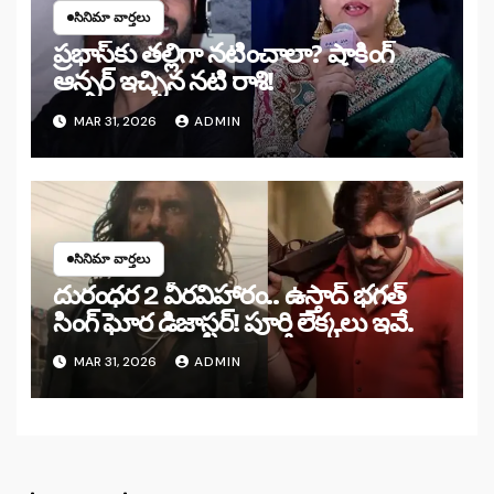
సినిమా వార్తలు
ప్రభాస్‌కు తల్లిగా నటించాలా? షాకింగ్
ఆన్సర్ ఇచ్చిన నటి రాశి!
MAR 31, 2026
ADMIN
సినిమా వార్తలు
దురంధర 2 వీరవిహారం.. ఉస్తాద్ భగత్
సింగ్ ఘోర డిజాస్టర్! పూర్తి లెక్కలు ఇవే.
MAR 31, 2026
ADMIN