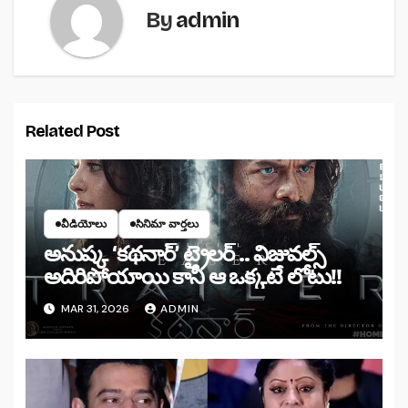
By
admin
Related Post
వీడియోలు
సినిమా వార్తలు
అనుష్క ‘కథనార్’ ట్రైలర్ .. విజువల్స్
అదిరిపోయాయి కానీ ఆ ఒక్కటే లోటు!!
MAR 31, 2026
ADMIN