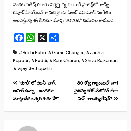
వెంకట సతీష్ కిలారు నిర్మిస్తున్న ఈ భారీ ప్రాజెక్ట్‌లో జాన్వీ
కపూర్ హీరోయిన్‌గా నటిస్తోంది. ఏఆర్ రెహమాన్ సంగీతం
అందిస్తున్న ఈ సినిమా మార్చి 2026లో విడుదల కానుంది.
F
W
X
S
a
h
h
#Buchi Babu
,
#Game Changer
,
#Janhvi
c
at
ar
Kapoor
,
#Peddi
,
#Ram Charan
,
#Shiva Rajkumar
,
e
s
e
#Vijay Sethupathi
b
A
o
p
Post
“కూలీ’ లో రజనీ, నాగ్,
80 కోట్ల గ్యాంబుల్! నాగ
o
p
ఆమిర్ ఉన్నా… అందరూ
చైతన్య కెరీర్ మేకోవర్ లేదా
navigation
మాట్లాడేది ఒక్కరి గురించే!!”
మిస్ కాలుక్యులేషన్?
k