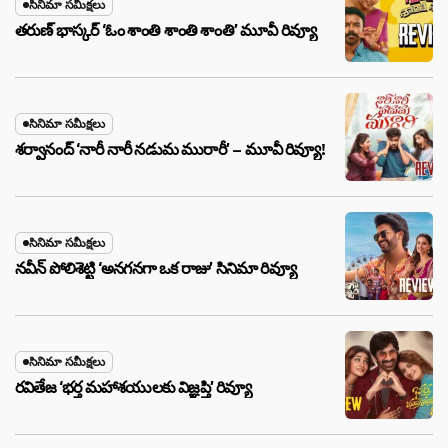
సినిమా సమీక్షలు
తరుణ్ భాస్కర్ ‘ఓం శాంతి శాంతి శాంతి’ మూవీ రివ్యూ
సినిమా సమీక్షలు
శర్వానంద్ ‘నారీ నారీ నడుమ మురారీ’ – మూవీ రివ్యూ!
సినిమా సమీక్షలు
నవీన్ పోలిశెట్టి ‘అనగనగా ఒక రాజు’ సినిమా రివ్యూ
సినిమా సమీక్షలు
రవితేజ ‘భర్త మహాశయులకు విజ్ఞప్తి’ రివ్యూ