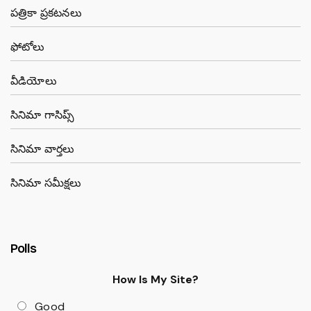
పత్రికా ప్రకటనలు
ఫోటోలు
వీడియోలు
సినిమా గాసిప్స్
సినిమా వార్తలు
సినిమా సమీక్షలు
Polls
How Is My Site?
Good