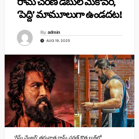
రామ్ చరణ్ డబుల్ మేకోవర్‌,
‘పెద్ది’ మామూలుగా ఉండదట!
By
admin
AUG 19, 2025
‘గేమ్ చేంజర్’ తరువాత రామ్ చరణ్ కొత్త లుక్‌లో