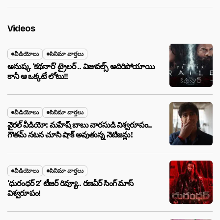
Videos
వీడియోలు
సినిమా వార్తలు
అనుష్క ‘కథనార్’ ట్రైలర్ .. విజువల్స్ అదిరిపోయాయి
కానీ ఆ ఒక్కటే లోటు!!
వీడియోలు
సినిమా వార్తలు
వైరల్ వీడియో: మహేష్ బాబు వారసుడి విశ్వరూపం..
గౌతమ్ నటన చూసి షాక్ అవుతున్న నెటిజన్లు!
వీడియోలు
సినిమా వార్తలు
‘ధురంధర్ 2’ టీజర్ రివ్యూ.. రణవీర్ సింగ్ మాస్
విశ్వరూపం!