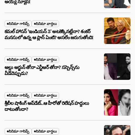
అయ్యే న్యూస్!
సినిమా గాసిప్స్
సినిమా వార్తలు
కమల్ హాసన్ ‘ఇండియన్ 3’ అటకెక్కినట్లేనా? శంకర్
మనసులో ఉన్న ఆ ప్లాన్ ఏంటి? అసలేం జరుగుతోంది!
సినిమా గాసిప్స్
సినిమా వార్తలు
అల్లు అర్జున్ తోనా ఎన్టీఆర్ తోనా? సస్పెన్స్‌ను
వీడేదెప్పుడు?
సినిమా గాసిప్స్
సినిమా వార్తలు
శ్రీలీల షాకింగ్ అప్‌డేట్..ఆ హీరోతో రిలేషన్ హద్దులు
దాటుతోందా?
సినిమా గాసిప్స్
సినిమా వార్తలు