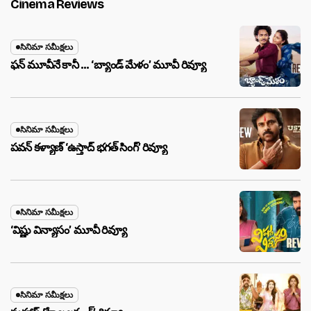
Cinema Reviews
సినిమా సమీక్షలు
ఫన్ మూవీనే కానీ … ‘బ్యాండ్‌ మేళం’ మూవీ రివ్యూ
సినిమా సమీక్షలు
పవన్ కళ్యాణ్ ‘ఉస్తాద్ భ‌గ‌త్ సింగ్’ రివ్యూ
సినిమా సమీక్షలు
‘విష్ణు విన్యాసం’ మూవీ రివ్యూ
సినిమా సమీక్షలు