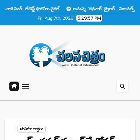
Skip
లేటెస్ట్ ఫొటోలు వైరల్
అనుష్క ‘కథనార్’ ట్రైలర్ .. విజువల్స్ అదిరిపోయాయి క
to
Fri. Aug 7th, 2026
5:29:58 PM
content
సినిమా వార్తలు