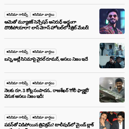
సినిమా గాసిప్స్
సినిమా వార్తలు
ఆమెతో మ్యూజిక్ సెన్సేషన్ అనిరుధ్ అడ్డంగా
దొరికిపోయారా? లాస్ వెగాస్ హోటల్‌లో సీక్రెట్ మేటర్!
సినిమా గాసిప్స్
సినిమా వార్తలు
బన్ని,అట్లీ సినిమాపై వైరల్ రూమర్, అసలు నిజం ఇదే
సినిమా గాసిప్స్
సినిమా వార్తలు
నెలకు రూ. 3 కోట్ల సంపాదన.. రాజశేఖర్ ‘గోలీ ఫ్యాక్టరీ’
వెనుక అసలు నిజం ఇదీ!
సినిమా గాసిప్స్
సినిమా వార్తలు
పవన్‌తో విడిపోయిన త్రివిక్రమ్? టాలీవుడ్‌లో మైండ్ బ్లాక్