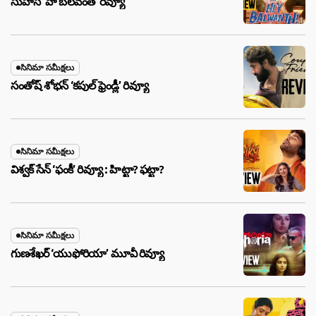
సుహాస్ ‘హే బలవంత్’ రివ్యూ
సినిమా సమీక్షలు
సంతోష్ శోభన్ ‘కపుల్ ఫ్రెండ్లీ’ రివ్యూ
సినిమా సమీక్షలు
విశ్వక్ సేన్ ‘ఫంకీ’ రివ్యూ : హిట్టా? ఫట్టా?
సినిమా సమీక్షలు
గుణశేఖర్ ‘యుఫోరియా’ మూవీ రివ్యూ