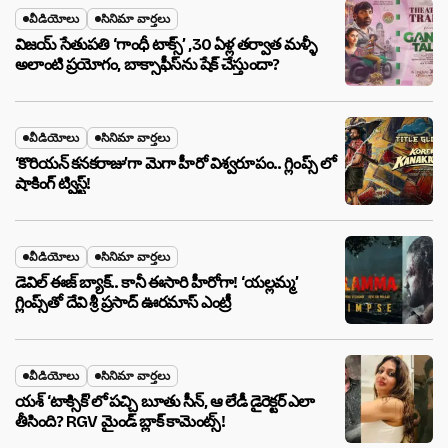
వీడియోలు
సినిమా వార్తలు
విజయ్ సేతుపతి ‘గాంధీ టాక్స్’ ,30 ఏళ్ల తర్వాత మళ్ళీ
అలాంటి ప్రయోగం, బాక్సాఫీస్‌ను షేక్ చేస్తుందా?
వీడియోలు
సినిమా వార్తలు
‘కొరియన్ కనకరాజు’గా మెగా హీరో విశ్వరూపం.. గ్లింప్స్ లో
షాకింగ్ ట్విస్ట్!
వీడియోలు
సినిమా వార్తలు
డెవిల్ ఈజ్ బ్యాక్.. కానీ ఈసారి హీరోగా! ‘యల్లమ్మ’
గ్లింప్స్‌తో దేవి శ్రీ ప్రసాద్ ఊరమాస్ ఎంట్రీ
వీడియోలు
సినిమా వార్తలు
యశ్ ‘టాక్సిక్’లో పచ్చి బూతు సీన్, ఆ లేడీ డైరెక్టర్ ఎలా
తీసింది? RGV మైండ్ బ్లాక్ కామెంట్స్!