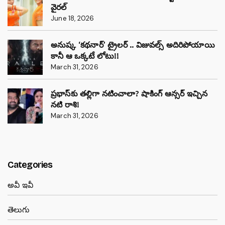
వైరల్
June 18, 2026
అనుష్క ‘కథనార్’ ట్రైలర్ .. విజువల్స్ అదిరిపోయాయి
కానీ ఆ ఒక్కటే లోటు!!
March 31, 2026
ప్రభాస్‌కు తల్లిగా నటించాలా? షాకింగ్ ఆన్సర్ ఇచ్చిన
నటి రాశి!
March 31, 2026
Categories
అవీ ఇవీ
తెలుగు