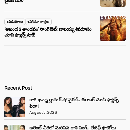
టైటిల్ రివీల్
వీడియోలు
సినిమా వార్తలు
‘అఖండ 2 తాండవం’ సాంగ్ ఔట్: బాలయ్య శివరూపం
చూసి ఫ్యాన్స్ షాక్!
Recent Post
రాశి ఖన్నా గ్లామర్ షో వైరల్.. ఈ లుక్ చూసి ఫ్యాన్స్
ఫిదా!
August 3, 2026
ఆరెంజ్ చీరలో మెరిసిన రాశి సింగ్.. లేటెస్ట్ ఫొటోలు