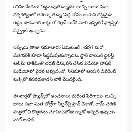
కనిపించేందుకు సిద్ధమవుతున్నాడు. బుచ్చి బాబు సనా
దర్శకత్వంలో తెరకెక్కుతున్న ‘పెద్ది’ కోసం ఆయన దట్టమైన
గడ్డం, పొడవాటి జుట్టుతో రగ్గడ్ లుక్‌కి మారి ఇప్పటికే ఫ్యాన్స్‌కి
సర్ప్రైజ్ ఇచ్చాడు.
ఇప్పుడు తాజా సమాచారం ఏమిటంటే… చరణ్ మరో
మేకోవర్‌కి కూడా సిద్ధమవుతున్నాడట. స్టార్ హెయిర్ స్టైలిస్ట్
ఆలీమ్ హకీమ్‌తో చరణ్ డిస్కషన్ చేసిన వీడియో సోషల్
మీడియాలో వైరల్ అవ్వడంతో, సినిమాలో ఆయన డిఫరెంట్
లుక్స్‌లో కనపడతాడని టాక్ మొదలైంది.
ఈ వార్తతో ఫ్యాన్స్‌లో అంచనాలు మరింత పెరిగాయి. బుచ్చి
బాబు సనా ఎంత బోల్డ్‌గా స్క్రీన్‌ప్లే ప్లాన్ చేశాడో, రామ్ చరణ్
పాత్రలో ఏ కొత్తదనం చూపించబోతున్నాడో అన్నదే ఇప్పుడు
హాట్ టాపిక్.