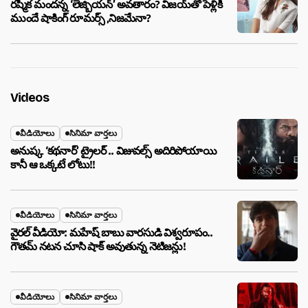
రష్మిక మందన్న ‘లెజ్బియన్’ అవతారం? విజయ్‌తో పెళ్లికి
ముందే షాకింగ్ రూమర్స్ ,నిజమేనా?
Videos
వీడియోలు
సినిమా వార్తలు
అనుష్క ‘కథనార్’ ట్రైలర్ .. విజువల్స్ అదిరిపోయాయి
కానీ ఆ ఒక్కటే లోటు!!
వీడియోలు
సినిమా వార్తలు
వైరల్ వీడియో: మహేష్ బాబు వారసుడి విశ్వరూపం..
గౌతమ్ నటన చూసి షాక్ అవుతున్న నెటిజన్లు!
వీడియోలు
సినిమా వార్తలు