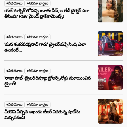
వీడియోలు
సినిమా వార్తలు
యశ్ ‘టాక్సిక్’లో పచ్చి బూతు సీన్, ఆ లేడీ డైరెక్టర్ ఎలా
తీసింది? RGV మైండ్ బ్లాక్ కామెంట్స్!
వీడియోలు
సినిమా వార్తలు
‘మన శంకరవరప్రసాద్ గారు’ ట్రైలర్ వచ్చేసింది, ఎలా
ఉందంటే…
వీడియోలు
సినిమా వార్తలు
‘రాజా సాబ్’ ట్రైలర్ రివ్యూ: ట్రోలర్స్ నోళ్లు మూయించిన
ట్రైలర్!
వీడియోలు
సినిమా వార్తలు
చీకటిని చీల్చిన అఖండ: టీజర్ చివరున్న షాట్‌ను
మిస్సవకండి!