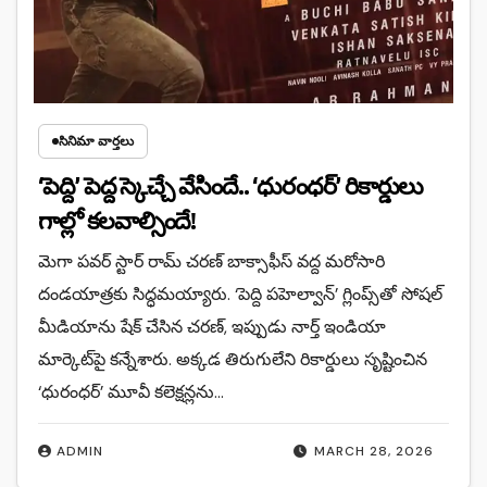
సినిమా వార్తలు
‘పెద్ది’ పెద్ద స్కెచ్చే వేసిందే.. ‘ధురంధర్’ రికార్డులు
గాల్లో కలవాల్సిందే!
మెగా పవర్ స్టార్ రామ్ చరణ్ బాక్సాఫీస్ వద్ద మరోసారి
దండయాత్రకు సిద్ధమయ్యారు. ‘పెద్ది పహెల్వాన్’ గ్లింప్స్‌తో సోషల్
మీడియాను షేక్ చేసిన చరణ్, ఇప్పుడు నార్త్ ఇండియా
మార్కెట్‌పై కన్నేశారు. అక్కడ తిరుగులేని రికార్డులు సృష్టించిన
‘ధురంధర్’ మూవీ కలెక్షన్లను…
ADMIN
MARCH 28, 2026