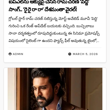
ఐపీఎల్‌ను ఆక్యుపై చేసిన రామ్ చరణ్ ‘పెద్ది’
సాంగ్.. ‘రై రై రా రా’ దేశమంతా వైరల్!
గ్లోబల్ స్టార్ రామ్ చరణ్ నటిస్తున్న మోస్ట్ అవేటెడ్ మూవీ ‘పెద్ది’
గురించి ఒక రేంజ్ అప్‌డేట్ బయటకు వచ్చింది. బుచ్చిబాబు
సానా దర్శకత్వంలో రూపుదిద్దుకుంటున్న ఈ సినిమా ప్రమోషన్స్
విషయంలో సైలెంట్ గా ఉందని ఫ్యాన్స్ ఫీల్ అవుతున్న టైంలో,…
ADMIN
MARCH 5, 2026