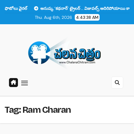
Skip
ుష్క ‘కథనార్’ ట్రైలర్ .. విజువల్స్ అదిరిపోయాయి కానీ ఆ ఒక్కటే లోటు!!
ప్ర
to
Thu. Aug 6th, 2026
4:43:40 AM
content
Tag:
Ram Charan