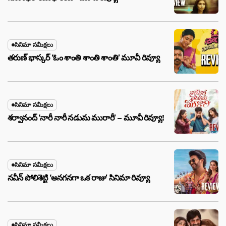
సినిమా సమీక్షలు
తరుణ్ భాస్కర్ ‘ఓం శాంతి శాంతి శాంతి’ మూవీ రివ్యూ
సినిమా సమీక్షలు
శర్వానంద్ ‘నారీ నారీ నడుమ మురారీ’ – మూవీ రివ్యూ!
సినిమా సమీక్షలు
నవీన్ పోలిశెట్టి ‘అనగనగా ఒక రాజు’ సినిమా రివ్యూ
సినిమా సమీక్షలు