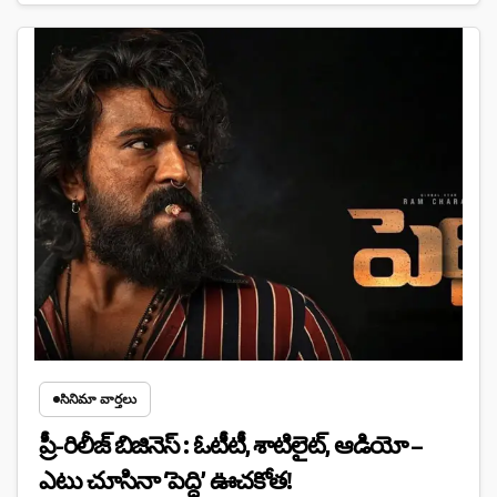
సినిమా వార్తలు
ప్రీ-రిలీజ్ బిజినెస్ : ఓటీటీ, శాటిలైట్, ఆడియో –
ఎటు చూసినా ‘పెద్ది’ ఊచకోత!