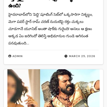
ఉంది?
హైదరాబాద్‌లోని ‘పెద్ది’ షూటింగ్ సెట్‌లో ఒక్కసారిగా నిశ్శబ్దం,
మెగా పవర్ స్టార్ రామ్ చరణ్ నుదుటిపై రక్తం చుక్కలు
చూడగానే యూనిట్ అంతా షాక్‌కు గురైంది! అసలు ఆ క్షణం
అక్కడ ఏం జరిగిందో తెలిస్తే అభిమానుల గుండె ఆగినంత
పనవుతుంది.…
ADMIN
MARCH 25, 2026