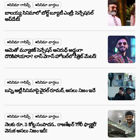
సినిమా గాసిప్స్
సినిమా వార్తలు
బాలయ్య సినిమాలో బోల్డ్ బ్యూటీ ఎంట్రీ: సెన్సేషనల్
అప్‌డేట్!
సినిమా గాసిప్స్
సినిమా వార్తలు
ఆమెతో మ్యూజిక్ సెన్సేషన్ అనిరుధ్ అడ్డంగా
దొరికిపోయారా? లాస్ వెగాస్ హోటల్‌లో సీక్రెట్ మేటర్!
సినిమా గాసిప్స్
సినిమా వార్తలు
బన్ని,అట్లీ సినిమాపై వైరల్ రూమర్, అసలు నిజం ఇదే
సినిమా గాసిప్స్
సినిమా వార్తలు
నెలకు రూ. 3 కోట్ల సంపాదన.. రాజశేఖర్ ‘గోలీ ఫ్యాక్టరీ’
వెనుక అసలు నిజం ఇదీ!