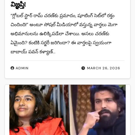
విజ్ఞప్తి!
“గ్లోబల్ స్టార్ రామ్ చరణ్‌కు ప్రమాదం, షూటింగ్ సెట్‌లో రక్తం
చిందింది!” అంటూ సోషల్ మీడియాలో వస్తున్న వార్తలు మెగా
అభిమానులను ఉలిక్కిపడేలా చేశాయి. అసలు చరణ్‌కు
ఏమైంది? కంటికి సర్జరీ జరిగిందా? ఈ వార్తలపై స్వయంగా
బాబాయ్ పవన్ కళ్యాణ్…
ADMIN
MARCH 26, 2026