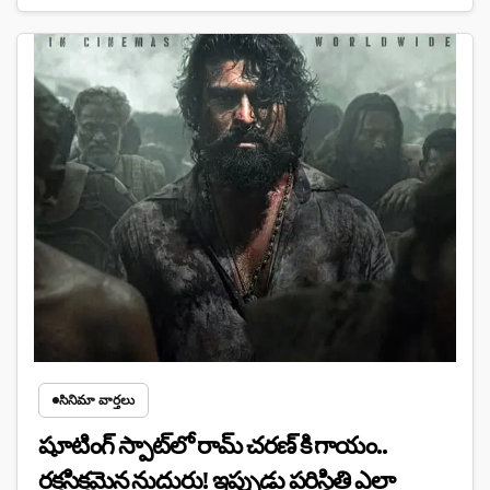
సినిమా వార్తలు
షూటింగ్ స్పాట్‌లో రామ్ చరణ్ కి గాయం..
రక్తసిక్తమైన నుదురు! ఇప్పుడు పరిస్థితి ఎలా