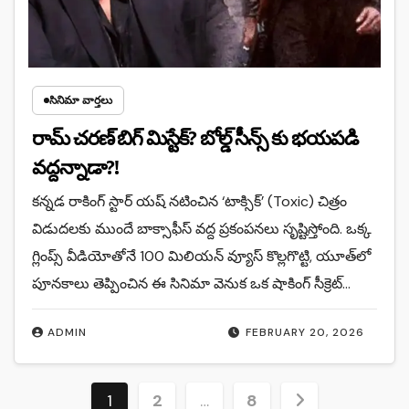
సినిమా వార్తలు
రామ్ చరణ్ బిగ్ మిస్టేక్? బోల్డ్ సీన్స్ కు భయపడి
వద్దన్నాడా?!
కన్నడ రాకింగ్ స్టార్ యష్ నటించిన ‘టాక్సిక్’ (Toxic) చిత్రం
విడుదలకు ముందే బాక్సాఫీస్ వద్ద ప్రకంపనలు సృష్టిస్తోంది. ఒక్క
గ్లింప్స్ వీడియోతోనే 100 మిలియన్ వ్యూస్ కొల్లగొట్టి, యూత్‌లో
పూనకాలు తెప్పించిన ఈ సినిమా వెనుక ఒక షాకింగ్ సీక్రెట్…
ADMIN
FEBRUARY 20, 2026
Posts
1
2
…
8