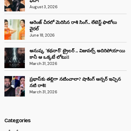
ఫిదా!
August 3, 2026
ఆరెంజ్ చీరలో మెరిసిన రాశి సింగ్.. లేటెస్ట్ ఫొటోలు
వైరల్
June 18, 2026
అనుష్క ‘కథనార్’ ట్రైలర్ .. విజువల్స్ అదిరిపోయాయి
కానీ ఆ ఒక్కటే లోటు!!
March 31, 2026
ప్రభాస్‌కు తల్లిగా నటించాలా? షాకింగ్ ఆన్సర్ ఇచ్చిన
నటి రాశి!
March 31, 2026
Categories