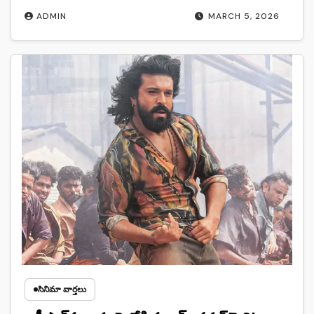
ADMIN
MARCH 5, 2026
సినిమా వార్తలు