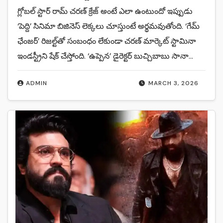
గ్లోబల్ స్టార్ రామ్ చరణ్ క్రేజ్ అంటే ఎలా ఉంటుందో ఇప్పుడు
‘పెద్ది’ సినిమా బిజినెస్ లెక్కలు చూస్తుంటే అర్థమవుతోంది. ‘గేమ్
ఛేంజర్’ రిజల్ట్‌తో సంబంధం లేకుండా చరణ్ మార్కెట్ స్టామినా
ఇండస్ట్రీని షేక్ చేస్తోంది. ‘ఉప్పెన’ డైరెక్టర్ బుచ్చిబాబు సానా…
ADMIN
MARCH 3, 2026