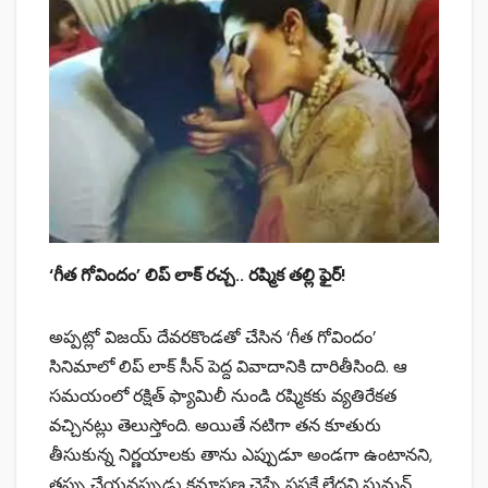
‘గీత గోవిందం’ లిప్ లాక్ రచ్చ.. రష్మిక తల్లి ఫైర్!
అప్పట్లో విజయ్ దేవరకొండతో చేసిన ‘గీత గోవిందం’
సినిమాలో లిప్ లాక్ సీన్ పెద్ద వివాదానికి దారితీసింది. ఆ
సమయంలో రక్షిత్ ఫ్యామిలీ నుండి రష్మికకు వ్యతిరేకత
వచ్చినట్లు తెలుస్తోంది. అయితే నటిగా తన కూతురు
తీసుకున్న నిర్ణయాలకు తాను ఎప్పుడూ అండగా ఉంటానని,
తప్పు చేయనప్పుడు క్షమాపణ చెప్పే ప్రసక్తే లేదని సుమన్