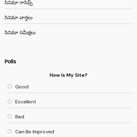
సినిమా గాసిప్స్
సినిమా వార్తలు
సినిమా సమీక్షలు
Polls
How Is My Site?
Good
Excellent
Bad
Can Be Improved