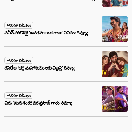
సినిమా సమీక్షలు
నవీన్ పోలిశెట్టి ‘అనగనగా ఒక రాజు’ సినిమా రివ్యూ
సినిమా సమీక్షలు
రవితేజ ‘భర్త మహాశయులకు విజ్ఞప్తి’ రివ్యూ
సినిమా సమీక్షలు
చిరు ‘మ‌న శంక‌ర వ‌ర ప్ర‌సాద్ గారు’ రివ్యూ