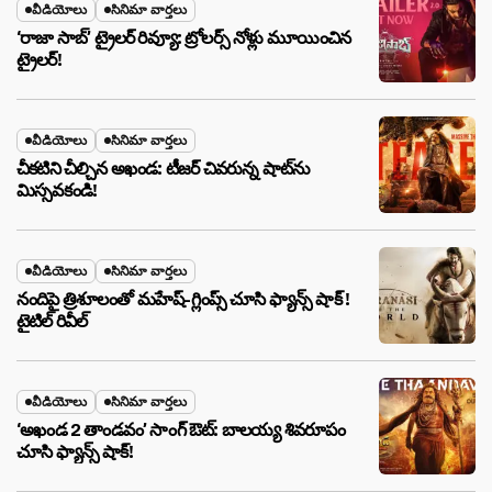
వీడియోలు
సినిమా వార్తలు
‘రాజా సాబ్’ ట్రైలర్ రివ్యూ: ట్రోలర్స్ నోళ్లు మూయించిన
ట్రైలర్!
వీడియోలు
సినిమా వార్తలు
చీకటిని చీల్చిన అఖండ: టీజర్ చివరున్న షాట్‌ను
మిస్సవకండి!
వీడియోలు
సినిమా వార్తలు
నందిపై త్రిశూలంతో మహేష్-గ్లింప్స్ చూసి ఫ్యాన్స్ షాక్ !
టైటిల్ రివీల్
వీడియోలు
సినిమా వార్తలు
‘అఖండ 2 తాండవం’ సాంగ్ ఔట్: బాలయ్య శివరూపం
చూసి ఫ్యాన్స్ షాక్!