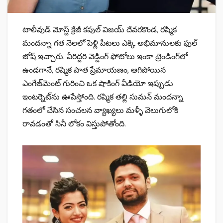
టాలీవుడ్ మోస్ట్ క్రేజీ కపుల్ విజయ్ దేవరకొండ, రష్మిక
మందన్నా గత నెలలో పెళ్లి పీటలు ఎక్కి అభిమానులకు ఫుల్
జోష్ ఇచ్చారు. వీరిద్దరి వెడ్డింగ్ ఫోటోలు ఇంకా ట్రెండింగ్‌లో
ఉండగానే, రష్మిక పాత ప్రేమాయణం, ఆగిపోయిన
ఎంగేజ్‌మెంట్ గురించి ఒక షాకింగ్ వీడియో ఇప్పుడు
ఇంటర్నెట్‌ను ఊపేస్తోంది. రష్మిక తల్లి సుమన్ మందన్నా
గతంలో చేసిన సంచలన వ్యాఖ్యలు మళ్ళీ వెలుగులోకి
రావడంతో సినీ లోకం విస్తుపోతోంది.