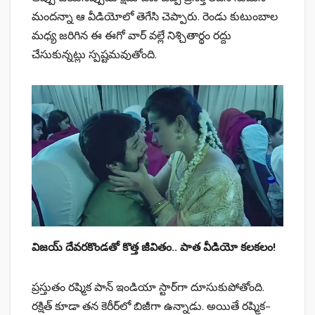
మందన్నా ఆ వీడియోలో తెగేసి చెప్పారు. రెండు కుటుంబాల
మధ్య జరిగిన ఈ ఈగో వార్ వల్లే నిశ్చితార్థం రద్దు
చేసుకున్నట్లు స్పష్టమవుతోంది.
విజయ్ దేవరకొండతో కొత్త జీవితం.. పాత వీడియో కలకలం!
ప్రస్తుతం రష్మిక పాన్ ఇండియా స్టార్‌గా దూసుకుపోతోంది.
రక్షిత్ కూడా తన కెరీర్‌లో బిజీగా ఉన్నాడు. అయితే రష్మిక-