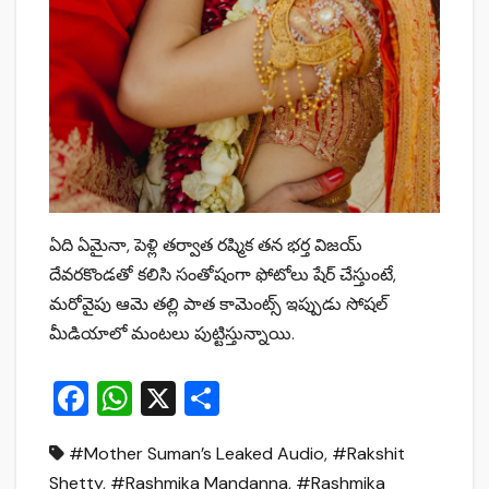
ఏది ఏమైనా, పెళ్లి తర్వాత రష్మిక తన భర్త విజయ్
దేవరకొండతో కలిసి సంతోషంగా ఫోటోలు షేర్ చేస్తుంటే,
మరోవైపు ఆమె తల్లి పాత కామెంట్స్ ఇప్పుడు సోషల్
మీడియాలో మంటలు పుట్టిస్తున్నాయి.
F
W
X
S
a
h
h
#Mother Suman’s Leaked Audio
,
#Rakshit
c
at
ar
Shetty
,
#Rashmika Mandanna
,
#Rashmika