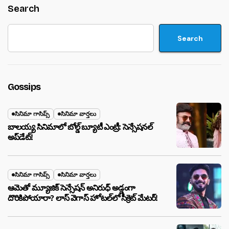
Search
Search
Gossips
సినిమా గాసిప్స్
సినిమా వార్తలు
బాలయ్య సినిమాలో బోల్డ్ బ్యూటీ ఎంట్రీ: సెన్సేషనల్
అప్‌డేట్!
సినిమా గాసిప్స్
సినిమా వార్తలు
ఆమెతో మ్యూజిక్ సెన్సేషన్ అనిరుధ్ అడ్డంగా
దొరికిపోయారా? లాస్ వెగాస్ హోటల్‌లో సీక్రెట్ మేటర్!