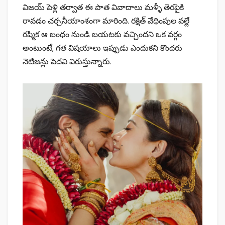
విజయ్ పెళ్లి తర్వాత ఈ పాత వివాదాలు మళ్ళీ తెరపైకి
రావడం చర్చనీయాంశంగా మారింది. రక్షిత్ వేధింపుల వల్లే
రష్మిక ఆ బంధం నుండి బయటకు వచ్చిందని ఒక వర్గం
అంటుంటే, గత విషయాలు ఇప్పుడు ఎందుకని కొందరు
నెటిజన్లు పెదవి విరుస్తున్నారు.