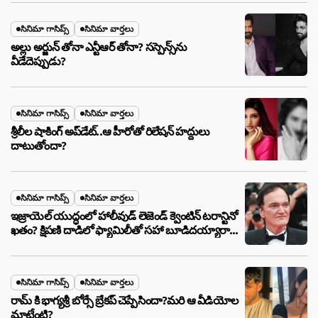
సినిమా గాసిప్స్
సినిమా వార్తలు
అల్లు అర్జున్ తోనా ఎన్టీఆర్ తోనా? సస్పెన్స్‌ను
వీడేదెప్పుడు?
సినిమా గాసిప్స్
సినిమా వార్తలు
శ్రీలీల షాకింగ్ అప్‌డేట్..ఆ హీరోతో రిలేషన్ హద్దులు
దాటుతోందా?
సినిమా గాసిప్స్
సినిమా వార్తలు
ఇజ్రాయెల్ యుద్ధంలో హాలీవుడ్ లెజెండ్ క్వెంటిన్ టరాన్టినో
ఖతం? క్షిపణి దాడిలో ఫ్యామిలీతో సహా బూడిదయ్యారా?
అసలు నిజం ఇదీ!
సినిమా గాసిప్స్
సినిమా వార్తలు
రామ్ కి భాగ్యశ్రీ బోర్సే బ్రేకప్ చెప్పేసిందా?మరి ఆ వీడియోల
మాటేంటి?