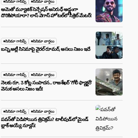
సినిమా గాసిప్స్
సినిమా వార్తలు
ఆమెతో మ్యూజిక్ సెన్సేషన్ అనిరుధ్ అడ్డంగా
దొరికిపోయారా? లాస్ వెగాస్ హోటల్‌లో సీక్రెట్ మేటర్!
సినిమా గాసిప్స్
సినిమా వార్తలు
బన్ని,అట్లీ సినిమాపై వైరల్ రూమర్, అసలు నిజం ఇదే
సినిమా గాసిప్స్
సినిమా వార్తలు
నెలకు రూ. 3 కోట్ల సంపాదన.. రాజశేఖర్ ‘గోలీ ఫ్యాక్టరీ’
వెనుక అసలు నిజం ఇదీ!
సినిమా గాసిప్స్
సినిమా వార్తలు
పవన్‌తో విడిపోయిన త్రివిక్రమ్? టాలీవుడ్‌లో మైండ్
బ్లాక్ అయ్యే న్యూస్!