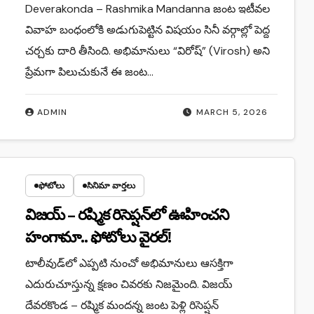
Deverakonda – Rashmika Mandanna జంట ఇటీవల
వివాహ బంధంలోకి అడుగుపెట్టిన విషయం సినీ వర్గాల్లో పెద్ద
చర్చకు దారి తీసింది. అభిమానులు “విరోష్” (Virosh) అని
ప్రేమగా పిలుచుకునే ఈ జంట…
ADMIN
MARCH 5, 2026
ఫోటోలు
సినిమా వార్తలు
విజయ్ – రష్మిక రిసెప్షన్‌లో ఊహించని
హంగామా.. ఫోటోలు వైరల్!
టాలీవుడ్‌లో ఎప్పటి నుంచో అభిమానులు ఆసక్తిగా
ఎదురుచూస్తున్న క్షణం చివరకు నిజమైంది. విజయ్
దేవరకొండ – రష్మిక మందన్న జంట పెళ్లి రిసెప్షన్