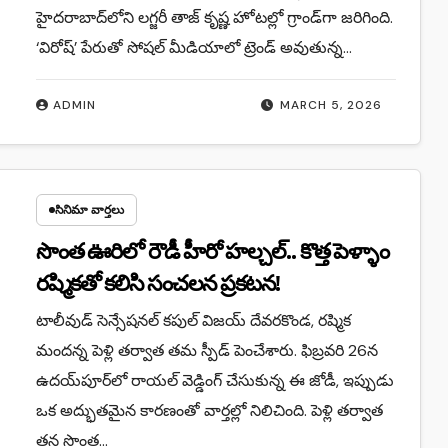
హైదరాబాద్‌లోని లగ్జరీ తాజ్ కృష్ణ హోటల్లో గ్రాండ్‌గా జరిగింది.
‘విరోష్’ పేరుతో సోషల్ మీడియాలో ట్రెండ్ అవుతున్న…
ADMIN
MARCH 5, 2026
సినిమా వార్తలు
సొంత ఊరిలో రౌడీ హీరో హల్చల్.. కొత్త పెళ్ళాం
రష్మికతో కలిసి సంచలన ప్రకటన!
టాలీవుడ్ సెన్సేషనల్ కపుల్ విజయ్ దేవరకొండ, రష్మిక
మందన్న పెళ్లి తర్వాత తమ స్పీడ్ పెంచేశారు. ఫిబ్రవరి 26న
ఉదయ్‌పూర్‌లో రాయల్ వెడ్డింగ్ చేసుకున్న ఈ జోడీ, ఇప్పుడు
ఒక అద్భుతమైన కారణంతో వార్తల్లో నిలిచింది. పెళ్లి తర్వాత
తన సొంత…