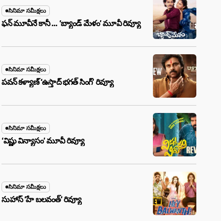
సినిమా సమీక్షలు
ఫన్ మూవీనే కానీ … ‘బ్యాండ్‌ మేళం’ మూవీ రివ్యూ
సినిమా సమీక్షలు
పవన్ కళ్యాణ్ ‘ఉస్తాద్ భ‌గ‌త్ సింగ్’ రివ్యూ
సినిమా సమీక్షలు
‘విష్ణు విన్యాసం’ మూవీ రివ్యూ
సినిమా సమీక్షలు
సుహాస్ ‘హే బలవంత్’ రివ్యూ