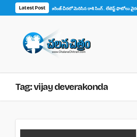
Skip
Latest Post
న్స్ ఫిదా!
ఆరెంజ్ చీరలో మెరిసిన రాశి సింగ్.. లేటెస్ట్ ఫొటోలు వైరల్
అను
to
content
Tag:
vijay deverakonda