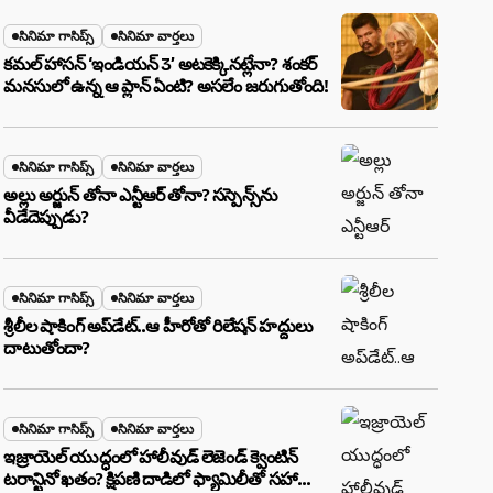
సినిమా గాసిప్స్
సినిమా వార్తలు
కమల్ హాసన్ ‘ఇండియన్ 3’ అటకెక్కినట్లేనా? శంకర్
మనసులో ఉన్న ఆ ప్లాన్ ఏంటి? అసలేం జరుగుతోంది!
సినిమా గాసిప్స్
సినిమా వార్తలు
అల్లు అర్జున్ తోనా ఎన్టీఆర్ తోనా? సస్పెన్స్‌ను
వీడేదెప్పుడు?
సినిమా గాసిప్స్
సినిమా వార్తలు
శ్రీలీల షాకింగ్ అప్‌డేట్..ఆ హీరోతో రిలేషన్ హద్దులు
దాటుతోందా?
సినిమా గాసిప్స్
సినిమా వార్తలు
ఇజ్రాయెల్ యుద్ధంలో హాలీవుడ్ లెజెండ్ క్వెంటిన్
టరాన్టినో ఖతం? క్షిపణి దాడిలో ఫ్యామిలీతో సహా