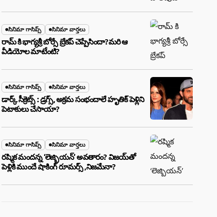
బూడిదయ్యారా? అసలు నిజం ఇదీ!
సినిమా గాసిప్స్
సినిమా వార్తలు
రామ్ కి భాగ్యశ్రీ బోర్సే బ్రేకప్ చెప్పేసిందా?మరి ఆ
వీడియోల మాటేంటి?
సినిమా గాసిప్స్
సినిమా వార్తలు
డార్క్ సీక్రెట్స్ : డ్రగ్స్, అక్రమ సంభందాలే హృతిక్ పెళ్లిని
పెటాకులు చేసాయా?
సినిమా గాసిప్స్
సినిమా వార్తలు
రష్మిక మందన్న ‘లెజ్బియన్’ అవతారం? విజయ్‌తో
పెళ్లికి ముందే షాకింగ్ రూమర్స్ ,నిజమేనా?