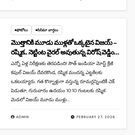
ఫోటోలు
సినిమా వార్తలు
మొత్తానికి మూడు ముళ్లతో ఒక్కటైన విజయ్ –
రష్మిక.. నెట్టింట వైరల్ అవుతున్న విరోష్ వెడ్డింగ్
పిక్స్!
ఎన్నో ఏళ్ల నిరీక్షణకు తెరపడింది! సౌత్ ఇండియా మోస్ట్ క్రేజీ
కపుల్ విజయ్ దేవరకొండ, రష్మిక మందన్న ఎట్టకేలకు
ఒకటయ్యారు. గత కొన్నాళ్లుగా వస్తున్న రూమర్లన్నింటికీ చెక్
పెడుతూ, గురువారం ఉదయం 10:10 గంటలకు రష్మిక
మెడలో విజయ్ మూడు ముళ్లు…
ADMIN
FEBRUARY 27, 2026