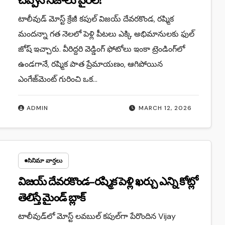
చెప్పిన నిజాలు వైరల్!
టాలీవుడ్ మోస్ట్ క్రేజీ కపుల్ విజయ్ దేవరకొండ, రష్మిక
మందన్నా గత నెలలో పెళ్లి పీటలు ఎక్కి అభిమానులకు ఫుల్
జోష్ ఇచ్చారు. వీరిద్దరి వెడ్డింగ్ ఫోటోలు ఇంకా ట్రెండింగ్‌లో
ఉండగానే, రష్మిక పాత ప్రేమాయణం, ఆగిపోయిన
ఎంగేజ్‌మెంట్ గురించి ఒక…
ADMIN
MARCH 12, 2026
సినిమా వార్తలు
విజయ్ దేవరకొండ–రష్మిక పెళ్లి ఖర్చు ఎన్ని కోట్లో
తెలిస్తే మైండ్ బ్లాక్
టాలీవుడ్‌లో మోస్ట్ లవబుల్ కపుల్‌గా పేరొందిన Vijay