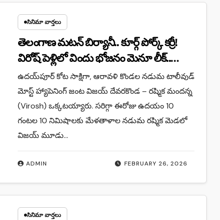
సినిమా వార్తలు
తెలంగాణ మటన్ బిర్యానీ.. కూర్గ్ పోర్క్ కర్రీ!
విరోష్ పెళ్లిలో విందు భోజనం మెనూ లీక్..
మైండ్ బ్లాక్ అవ్వాల్సిందే!
ఉదయ్‌పూర్ కోట సాక్షిగా, ఆరావళి కొండల నడుమ టాలీవుడ్
మోస్ట్ హ్యాపెనింగ్ జంట విజయ్ దేవరకొండ – రష్మిక మందన్న
(Virosh) ఒక్కటయ్యారు. సరిగ్గా ఈరోజు ఉదయం 10
గంటల 10 నిమిషాలకు మేళతాళాల నడుమ రష్మిక మెడలో
విజయ్ మూడు…
ADMIN
FEBRUARY 26, 2026
సినిమా వార్తలు