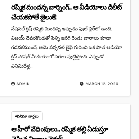
రష్మిక మందన్న వార్నింగ్.. ఆ వీడియోలు డిలీట్
చేయకపోతే జైలుకే!
నేషనల్ క్రష్ రష్మిక మందన్న ఇప్పుడు ఫుల్ ఫైర్‌లో ఉంది.
విజయ్ దేవరకొండతో పెళ్ళి జరిగి రెండు వారాలు కూడా
గడవకముందే, ఆమె పర్సనల్ లైఫ్ గురించి ఒక పాత ఆడియో
క్లిప్ సోషల్ మీడియాలో సెగలు పుట్టిస్తోంది. ఎప్పుడో
ఎనిమిదేళ్ల…
ADMIN
MARCH 12, 2026
సినిమా వార్తలు
ఆ హీరో వేధింపులు.. రష్మిక తల్లి ఏడుస్తూ