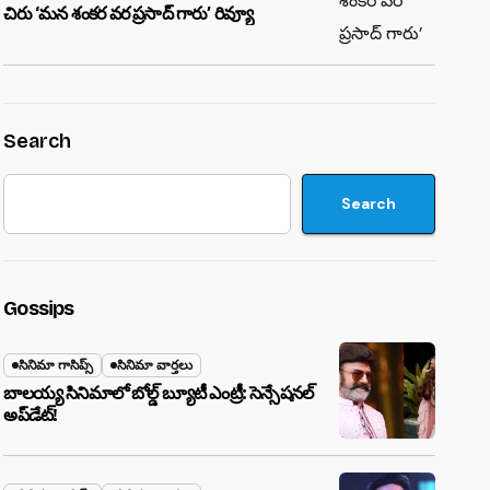
చిరు ‘మ‌న శంక‌ర వ‌ర ప్ర‌సాద్ గారు’ రివ్యూ
Search
Search
Gossips
సినిమా గాసిప్స్
సినిమా వార్తలు
బాలయ్య సినిమాలో బోల్డ్ బ్యూటీ ఎంట్రీ: సెన్సేషనల్
అప్‌డేట్!