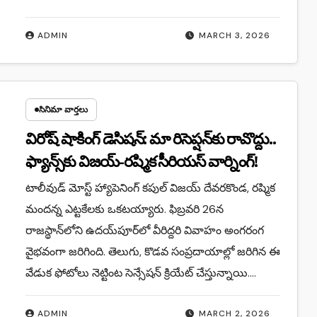
ADMIN
MARCH 3, 2026
సినిమా వార్తలు
విరోష్ షాకింగ్ డెసిషన్: మా రిసెప్షన్‌కు రావొద్దు..
ఫ్యాన్స్‌కు విజయ్-రష్మిక సీరియస్ వార్నింగ్!
టాలీవుడ్ మోస్ట్ హ్యాపెనింగ్ కపుల్ విజయ్ దేవరకొండ, రష్మిక
మందన్న ఎట్టకేలకు ఒకటయ్యారు. ఫిబ్రవరి 26న
రాజస్థాన్‌లోని ఉదయ్‌పూర్‌లో వీరిద్దరి వివాహం అంగరంగ
వైభవంగా జరిగింది. తెలుగు, కొడవ సంప్రదాయాల్లో జరిగిన ఈ
వేడుక ఫోటోలు నెట్టింట సెన్సేషన్ క్రియేట్ చేస్తున్నాయి.…
ADMIN
MARCH 2, 2026