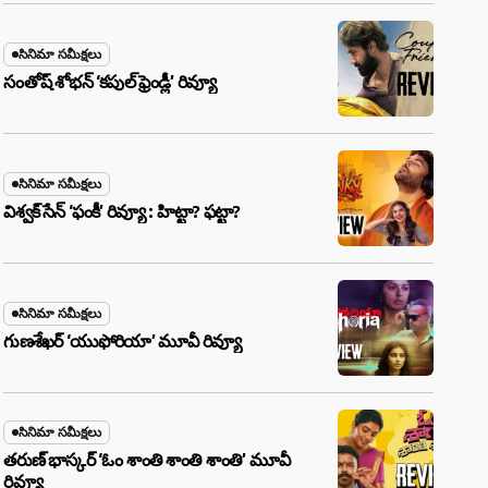
సినిమా సమీక్షలు
సంతోష్ శోభన్ ‘కపుల్ ఫ్రెండ్లీ’ రివ్యూ
సినిమా సమీక్షలు
విశ్వక్ సేన్ ‘ఫంకీ’ రివ్యూ : హిట్టా? ఫట్టా?
సినిమా సమీక్షలు
గుణశేఖర్ ‘యుఫోరియా’ మూవీ రివ్యూ
సినిమా సమీక్షలు
తరుణ్ భాస్కర్ ‘ఓం శాంతి శాంతి శాంతి’ మూవీ
రివ్యూ