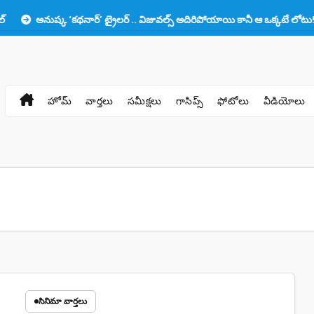
ష్క ‘కథనార్’ ట్రైలర్ .. విజువల్స్ అదిరిపోయాయి కానీ ఆ ఒక్కటే లోటు!!
ప్ర
హోమ్
వార్తలు
సమీక్షలు
గాసిప్స్
ఫోటోలు
వీడియోలు
సినిమా వార్తలు