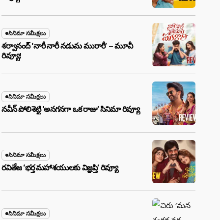
సినిమా సమీక్షలు
శర్వానంద్ ‘నారీ నారీ నడుమ మురారీ’ – మూవీ
రివ్యూ!
సినిమా సమీక్షలు
నవీన్ పోలిశెట్టి ‘అనగనగా ఒక రాజు’ సినిమా రివ్యూ
సినిమా సమీక్షలు
రవితేజ ‘భర్త మహాశయులకు విజ్ఞప్తి’ రివ్యూ
సినిమా సమీక్షలు