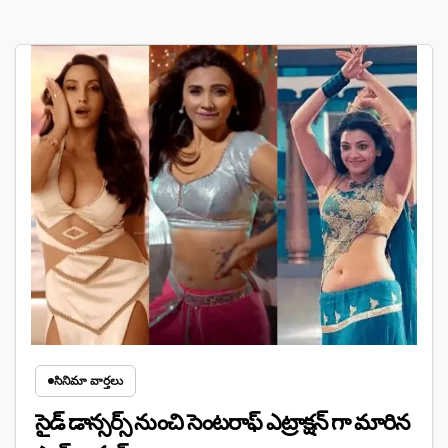
సినిమా వార్తలు
సైడ్ డాన్సర్స్ నుంచి సెంటరాఫ్ ఎట్రాక్షన్ గా మారిన