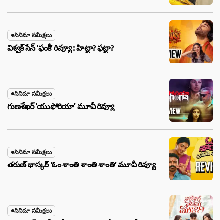
సినిమా సమీక్షలు
విశ్వక్ సేన్ ‘ఫంకీ’ రివ్యూ : హిట్టా? ఫట్టా?
సినిమా సమీక్షలు
గుణశేఖర్ ‘యుఫోరియా’ మూవీ రివ్యూ
సినిమా సమీక్షలు
తరుణ్ భాస్కర్ ‘ఓం శాంతి శాంతి శాంతి’ మూవీ రివ్యూ
సినిమా సమీక్షలు