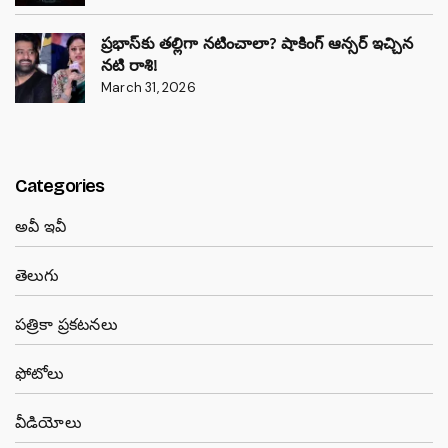
ప్రభాస్‌కు తల్లిగా నటించాలా? షాకింగ్ ఆన్సర్ ఇచ్చిన
నటి రాశి!
March 31, 2026
Categories
అవీ ఇవీ
తెలుగు
పత్రికా ప్రకటనలు
ఫోటోలు
వీడియోలు