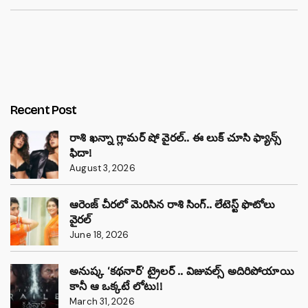
Recent Post
రాశి ఖన్నా గ్లామర్ షో వైరల్.. ఈ లుక్ చూసి ఫ్యాన్స్
ఫిదా!
August 3, 2026
ఆరెంజ్ చీరలో మెరిసిన రాశి సింగ్.. లేటెస్ట్ ఫొటోలు
వైరల్
June 18, 2026
అనుష్క ‘కథనార్’ ట్రైలర్ .. విజువల్స్ అదిరిపోయాయి
కానీ ఆ ఒక్కటే లోటు!!
March 31, 2026