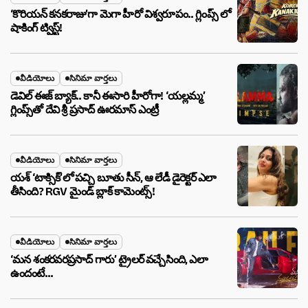
‘కొరియన్ కనకరాజు’గా మెగా హీరో విశ్వరూపం.. గ్లింప్స్ లో
షాకింగ్ ట్విస్ట్!
వీడియోలు
సినిమా వార్తలు
డెవిల్ ఈజ్ బ్యాక్.. కానీ ఈసారి హీరోగా! ‘యల్లమ్మ’
గ్లింప్స్‌తో దేవి శ్రీ ప్రసాద్ ఊరమాస్ ఎంట్రీ
వీడియోలు
సినిమా వార్తలు
యశ్ ‘టాక్సిక్’లో పచ్చి బూతు సీన్, ఆ లేడీ డైరెక్టర్ ఎలా
తీసింది? RGV మైండ్ బ్లాక్ కామెంట్స్!
వీడియోలు
సినిమా వార్తలు
‘మన శంకరవరప్రసాద్ గారు’ ట్రైలర్ వచ్చేసింది, ఎలా
ఉందంటే…