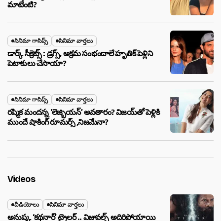
మాటేంటి?
సినిమా గాసిప్స్
సినిమా వార్తలు
డార్క్ సీక్రెట్స్ : డ్రగ్స్, అక్రమ సంభందాలే హృతిక్ పెళ్లిని
పెటాకులు చేసాయా?
సినిమా గాసిప్స్
సినిమా వార్తలు
రష్మిక మందన్న ‘లెజ్బియన్’ అవతారం? విజయ్‌తో పెళ్లికి
ముందే షాకింగ్ రూమర్స్ ,నిజమేనా?
Videos
వీడియోలు
సినిమా వార్తలు
అనుష్క ‘కథనార్’ ట్రైలర్ .. విజువల్స్ అదిరిపోయాయి