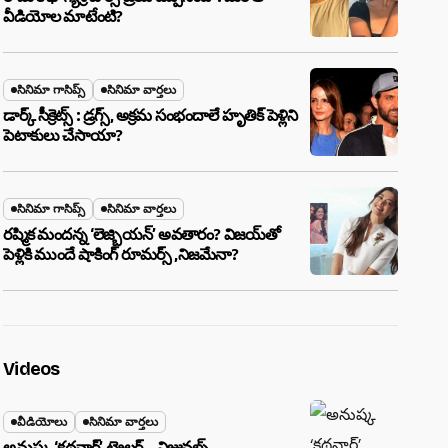
వీడియోల మాటేంటి?
సినిమా గాసిప్స్
సినిమా వార్తలు
డార్క్ సీక్రెట్స్ : డ్రగ్స్, అక్రమ సంభందాలే హృతిక్ పెళ్లిని
పెటాకులు చేసాయా?
సినిమా గాసిప్స్
సినిమా వార్తలు
రష్మిక మందన్న ‘లెజ్బియన్’ అవతారం? విజయ్‌తో
పెళ్లికి ముందే షాకింగ్ రూమర్స్ ,నిజమేనా?
Videos
వీడియోలు
సినిమా వార్తలు
అనుష్క ‘కథనార్’ ట్రైలర్ .. విజువల్స్