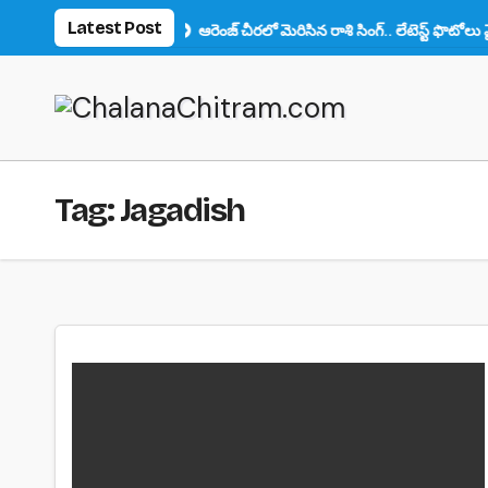
Skip
Latest Post
 ఫ్యాన్స్ ఫిదా!
ఆరెంజ్ చీరలో మెరిసిన రాశి సింగ్.. లేటెస్ట్ ఫొటోలు వైరల్
to
content
Tag:
Jagadish