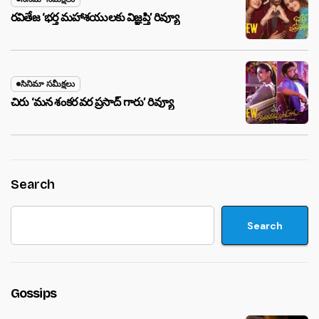
రవితేజ ‘భర్త మహాశయులకు విజ్ఞప్తి’ రివ్యూ
సినిమా సమీక్షలు
చిరు ‘మ‌న శంక‌ర వ‌ర ప్ర‌సాద్ గారు’ రివ్యూ
Search
Search
Gossips