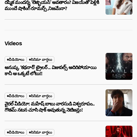
రష్మిక మందన్న ‘లెజ్బియన్’ అవతారం? విజయ్‌తో పెళ్లికి
ముందే షాకింగ్ రూమర్స్ ,నిజమేనా?
Videos
వీడియోలు
సినిమా వార్తలు
అనుష్క ‘కథనార్’ ట్రైలర్ .. విజువల్స్ అదిరిపోయాయి
కానీ ఆ ఒక్కటే లోటు!!
వీడియోలు
సినిమా వార్తలు
వైరల్ వీడియో: మహేష్ బాబు వారసుడి విశ్వరూపం..
గౌతమ్ నటన చూసి షాక్ అవుతున్న నెటిజన్లు!
వీడియోలు
సినిమా వార్తలు