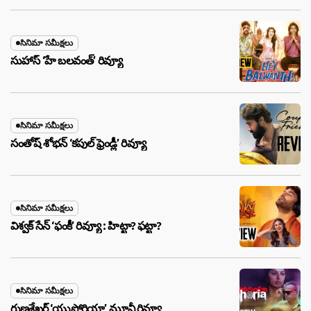
సినిమా సమీక్షలు
సుహాస్ ‘హే బలవంత్’ రివ్యూ
సినిమా సమీక్షలు
సంతోష్ శోభన్ ‘కపుల్ ఫ్రెండ్లీ’ రివ్యూ
సినిమా సమీక్షలు
విశ్వక్ సేన్ ‘ఫంకీ’ రివ్యూ : హిట్టా? ఫట్టా?
సినిమా సమీక్షలు
గుణశేఖర్ ‘యుఫోరియా’ మూవీ రివ్యూ