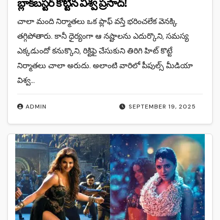
బ్లాక్‌బస్టర్ కొట్టిన విశ్వ ప్రసాద్!
చాలా మంది నిర్మాతలు ఒక ప్లాఫ్ వస్తే భరించలేక వెనక్కి
తగ్గిపోతారు. కానీ ధైర్యంగా ఆ నష్టాలను ఎదుర్కొని, సమస్య
ఎక్కడుందో కనుక్కొని, రిక్టిఫై చేసుకుని తిరిగి హిట్ కొట్టే
నిర్మాతలు చాలా అరుదు. అలాంటి వారిలో పీపుల్స్ మీడియా
విశ్వ…
ADMIN
SEPTEMBER 19, 2025