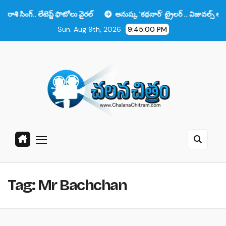
Skip
 లేటెస్ట్ ఫొటోలు వైరల్
అనుష్క ‘కథనార్’ ట్రైలర్ .. విజువల్స్ అదిరిపోయాయి 
to
Sun. Aug 9th, 2026
9:45:01 PM
content
Tag:
Mr Bachchan