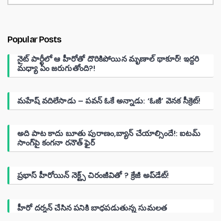
Popular Posts
నైట్ పార్టీలో ఆ హీరోతో దొరికిపోయిన మృణాల్ థాకూర్! ఇద్దరి
మధ్యా ఏం జరుగుతోంది?!
మహేష్ వదిలేసాడు – పవన్ ఓకే అన్నాడు: ‘ఓజీ’ వెనక సీక్రెట్!
అది పాట కాదు బూతు పురాణం,బ్యాన్ చేయాల్సిందే!: ఐటమ్
సాంగ్‌పై కంగనా రనౌత్ ఫైర్
ప్రభాస్ హీరోయిన్ నెక్ట్స్ చిరంజీవితో ? క్రేజీ అప్‌డేట్!
హీరో దర్శన్ చేసిన పనికి బాధపడుతున్న సుమలత