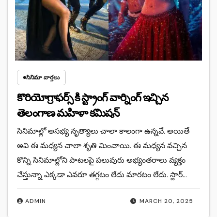
సినిమా వార్తలు
కొరియోగ్రాఫర్స్ కి స్ట్రాంగ్ వార్నింగ్ ఇచ్చిన
తెలంగాణ మహిళా కమిషన్
సినిమాల్లో అసభ్య నృత్యాలు చాలా కాలంగా ఉన్నవే. అయితే
అవి ఈ మధ్యన చాలా శృతి మించాయి. ఈ మధ్యన వచ్చిన
కొన్ని సినిమాల్లోని పాటలపై పలువురు అభ్యంతరాలు వ్యక్తం
చేస్తున్నా ఎక్కడా ఎవరూ తగ్గటం లేదు మారటం లేదు. స్టార్…
ADMIN
MARCH 20, 2025