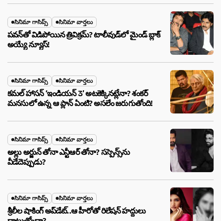
సినిమా గాసిప్స్
సినిమా వార్తలు
పవన్‌తో విడిపోయిన త్రివిక్రమ్? టాలీవుడ్‌లో మైండ్ బ్లాక్
అయ్యే న్యూస్!
సినిమా గాసిప్స్
సినిమా వార్తలు
కమల్ హాసన్ ‘ఇండియన్ 3’ అటకెక్కినట్లేనా? శంకర్
మనసులో ఉన్న ఆ ప్లాన్ ఏంటి? అసలేం జరుగుతోంది!
సినిమా గాసిప్స్
సినిమా వార్తలు
అల్లు అర్జున్ తోనా ఎన్టీఆర్ తోనా? సస్పెన్స్‌ను
వీడేదెప్పుడు?
సినిమా గాసిప్స్
సినిమా వార్తలు
శ్రీలీల షాకింగ్ అప్‌డేట్..ఆ హీరోతో రిలేషన్ హద్దులు
దాటుతోందా?