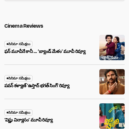
Cinema Reviews
సినిమా సమీక్షలు
ఫన్ మూవీనే కానీ … ‘బ్యాండ్‌ మేళం’ మూవీ రివ్యూ
సినిమా సమీక్షలు
పవన్ కళ్యాణ్ ‘ఉస్తాద్ భ‌గ‌త్ సింగ్’ రివ్యూ
సినిమా సమీక్షలు
‘విష్ణు విన్యాసం’ మూవీ రివ్యూ