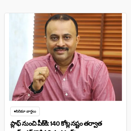
సినిమా వార్తలు
ప్లాఫ్ నుంచి పీక్‌కి: 140 కోట్ల నష్టం తర్వాత