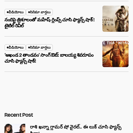
వీడియోలు
సినిమా వార్తలు
నందిపై త్రిశూలంతో మహేష్-గ్లింప్స్ చూసి ఫ్యాన్స్ షాక్ !
టైటిల్ రివీల్
వీడియోలు
సినిమా వార్తలు
‘అఖండ 2 తాండవం’ సాంగ్ ఔట్: బాలయ్య శివరూపం
చూసి ఫ్యాన్స్ షాక్!
Recent Post
రాశి ఖన్నా గ్లామర్ షో వైరల్.. ఈ లుక్ చూసి ఫ్యాన్స్