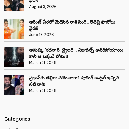
ఫిదా!
August 3, 2026
ఆరెంజ్ చీరలో మెరిసిన రాశి సింగ్.. లేటెస్ట్ ఫొటోలు
వైరల్
June 18, 2026
అనుష్క ‘కథనార్’ ట్రైలర్ .. విజువల్స్ అదిరిపోయాయి
కానీ ఆ ఒక్కటే లోటు!!
March 31, 2026
ప్రభాస్‌కు తల్లిగా నటించాలా? షాకింగ్ ఆన్సర్ ఇచ్చిన
నటి రాశి!
March 31, 2026
Categories