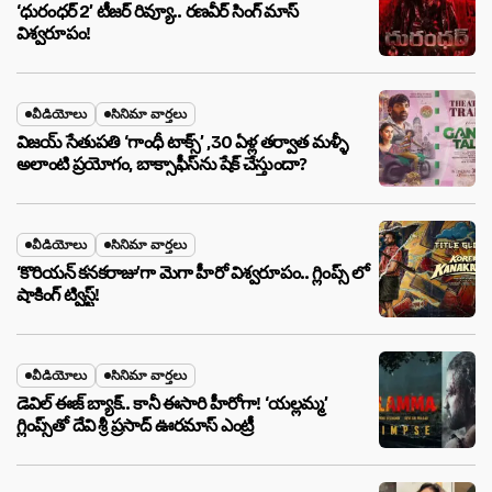
‘ధురంధర్ 2’ టీజర్ రివ్యూ.. రణవీర్ సింగ్ మాస్
విశ్వరూపం!
వీడియోలు
సినిమా వార్తలు
విజయ్ సేతుపతి ‘గాంధీ టాక్స్’ ,30 ఏళ్ల తర్వాత మళ్ళీ
అలాంటి ప్రయోగం, బాక్సాఫీస్‌ను షేక్ చేస్తుందా?
వీడియోలు
సినిమా వార్తలు
‘కొరియన్ కనకరాజు’గా మెగా హీరో విశ్వరూపం.. గ్లింప్స్ లో
షాకింగ్ ట్విస్ట్!
వీడియోలు
సినిమా వార్తలు
డెవిల్ ఈజ్ బ్యాక్.. కానీ ఈసారి హీరోగా! ‘యల్లమ్మ’
గ్లింప్స్‌తో దేవి శ్రీ ప్రసాద్ ఊరమాస్ ఎంట్రీ