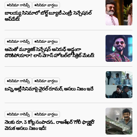
సినిమా గాసిప్స్
సినిమా వార్తలు
బాలయ్య సినిమాలో బోల్డ్ బ్యూటీ ఎంట్రీ: సెన్సేషనల్
అప్‌డేట్!
సినిమా గాసిప్స్
సినిమా వార్తలు
ఆమెతో మ్యూజిక్ సెన్సేషన్ అనిరుధ్ అడ్డంగా
దొరికిపోయారా? లాస్ వెగాస్ హోటల్‌లో సీక్రెట్ మేటర్!
సినిమా గాసిప్స్
సినిమా వార్తలు
బన్ని,అట్లీ సినిమాపై వైరల్ రూమర్, అసలు నిజం ఇదే
సినిమా గాసిప్స్
సినిమా వార్తలు
నెలకు రూ. 3 కోట్ల సంపాదన.. రాజశేఖర్ ‘గోలీ ఫ్యాక్టరీ’
వెనుక అసలు నిజం ఇదీ!