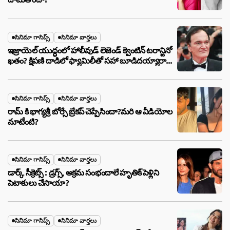
సినిమా గాసిప్స్
సినిమా వార్తలు
ఇజ్రాయెల్ యుద్ధంలో హాలీవుడ్ లెజెండ్ క్వెంటిన్ టరాన్టినో
ఖతం? క్షిపణి దాడిలో ఫ్యామిలీతో సహా బూడిదయ్యారా?
అసలు నిజం ఇదీ!
సినిమా గాసిప్స్
సినిమా వార్తలు
రామ్ కి భాగ్యశ్రీ బోర్సే బ్రేకప్ చెప్పేసిందా?మరి ఆ వీడియోల
మాటేంటి?
సినిమా గాసిప్స్
సినిమా వార్తలు
డార్క్ సీక్రెట్స్ : డ్రగ్స్, అక్రమ సంభందాలే హృతిక్ పెళ్లిని
పెటాకులు చేసాయా?
సినిమా గాసిప్స్
సినిమా వార్తలు