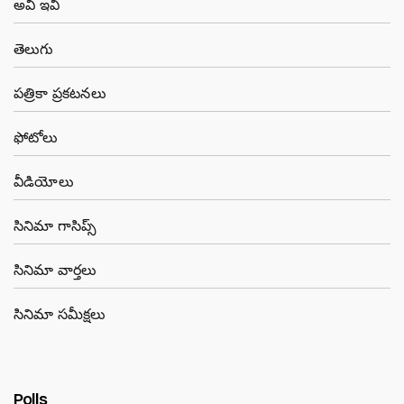
అవీ ఇవీ
తెలుగు
పత్రికా ప్రకటనలు
ఫోటోలు
వీడియోలు
సినిమా గాసిప్స్
సినిమా వార్తలు
సినిమా సమీక్షలు
Polls