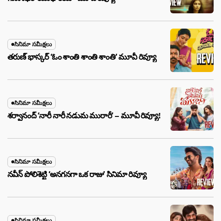
సినిమా సమీక్షలు
తరుణ్ భాస్కర్ ‘ఓం శాంతి శాంతి శాంతి’ మూవీ రివ్యూ
సినిమా సమీక్షలు
శర్వానంద్ ‘నారీ నారీ నడుమ మురారీ’ – మూవీ రివ్యూ!
సినిమా సమీక్షలు
నవీన్ పోలిశెట్టి ‘అనగనగా ఒక రాజు’ సినిమా రివ్యూ
సినిమా సమీక్షలు