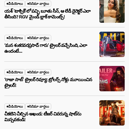
వీడియోలు
సినిమా వార్తలు
యశ్ ‘టాక్సిక్’లో పచ్చి బూతు సీన్, ఆ లేడీ డైరెక్టర్ ఎలా
తీసింది? RGV మైండ్ బ్లాక్ కామెంట్స్!
వీడియోలు
సినిమా వార్తలు
‘మన శంకరవరప్రసాద్ గారు’ ట్రైలర్ వచ్చేసింది, ఎలా
ఉందంటే…
వీడియోలు
సినిమా వార్తలు
‘రాజా సాబ్’ ట్రైలర్ రివ్యూ: ట్రోలర్స్ నోళ్లు మూయించిన
ట్రైలర్!
వీడియోలు
సినిమా వార్తలు
చీకటిని చీల్చిన అఖండ: టీజర్ చివరున్న షాట్‌ను
మిస్సవకండి!