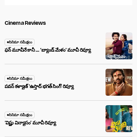
Cinema Reviews
సినిమా సమీక్షలు
ఫన్ మూవీనే కానీ … ‘బ్యాండ్‌ మేళం’ మూవీ రివ్యూ
సినిమా సమీక్షలు
పవన్ కళ్యాణ్ ‘ఉస్తాద్ భ‌గ‌త్ సింగ్’ రివ్యూ
సినిమా సమీక్షలు
‘విష్ణు విన్యాసం’ మూవీ రివ్యూ