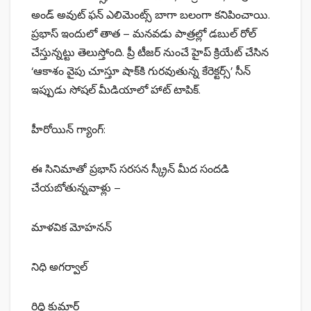
అండ్‌ అవుట్ ఫన్ ఎలిమెంట్స్ బాగా బలంగా కనిపించాయి.
ప్రభాస్ ఇందులో తాత – మనవడు పాత్రల్లో డబుల్ రోల్
చేస్తున్నట్టు తెలుస్తోంది. ప్రీ టీజర్‌ నుంచే హైప్ క్రియేట్ చేసిన
‘ఆకాశం వైపు చూస్తూ షాక్‌కి గురవుతున్న కేరెక్టర్స్’ సీన్
ఇప్పుడు సోషల్ మీడియాలో హాట్ టాపిక్.
హీరోయిన్ గ్యాంగ్:
ఈ సినిమాతో ప్రభాస్ సరసన స్క్రీన్‌ మీద సందడి
చేయబోతున్నవాళ్లు –
మాళవిక మోహనన్
నిధి అగర్వాల్
రిద్ధి కుమార్