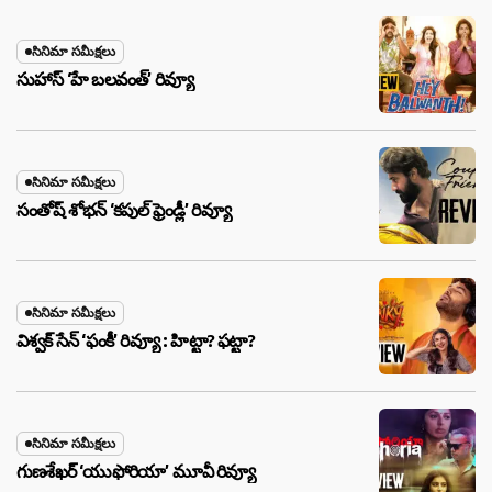
సినిమా సమీక్షలు
సుహాస్ ‘హే బలవంత్’ రివ్యూ
సినిమా సమీక్షలు
సంతోష్ శోభన్ ‘కపుల్ ఫ్రెండ్లీ’ రివ్యూ
సినిమా సమీక్షలు
విశ్వక్ సేన్ ‘ఫంకీ’ రివ్యూ : హిట్టా? ఫట్టా?
సినిమా సమీక్షలు
గుణశేఖర్ ‘యుఫోరియా’ మూవీ రివ్యూ