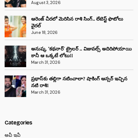
August 3, 2026
ఆరెంజ్ చీరలో మెరిసిన రాశి సింగ్.. లేటెస్ట్ ఫొటోలు
వైరల్
June 18, 2026
అనుష్క ‘కథనార్’ ట్రైలర్ .. విజువల్స్ అదిరిపోయాయి
కానీ ఆ ఒక్కటే లోటు!!
March 31, 2026
ప్రభాస్‌కు తల్లిగా నటించాలా? షాకింగ్ ఆన్సర్ ఇచ్చిన
నటి రాశి!
March 31, 2026
Categories
అవీ ఇవీ