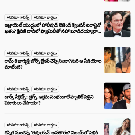
సినిమా గాసిప్స్
సినిమా వార్తలు
ఇజ్రాయెల్ యుద్ధంలో హాలీవుడ్ లెజెండ్ క్వెంటిన్ టరాన్టినో
ఖతం? క్షిపణి దాడిలో ఫ్యామిలీతో సహా బూడిదయ్యారా?
అసలు నిజం ఇదీ!
సినిమా గాసిప్స్
సినిమా వార్తలు
రామ్ కి భాగ్యశ్రీ బోర్సే బ్రేకప్ చెప్పేసిందా?మరి ఆ వీడియోల
మాటేంటి?
సినిమా గాసిప్స్
సినిమా వార్తలు
డార్క్ సీక్రెట్స్ : డ్రగ్స్, అక్రమ సంభందాలే హృతిక్ పెళ్లిని
పెటాకులు చేసాయా?
సినిమా గాసిప్స్
సినిమా వార్తలు
రష్మిక మందన్న ‘లెజ్బియన్’ అవతారం? విజయ్‌తో పెళ్లికి