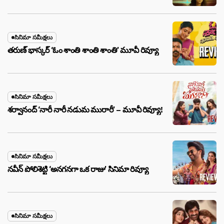
సినిమా సమీక్షలు
తరుణ్ భాస్కర్ ‘ఓం శాంతి శాంతి శాంతి’ మూవీ రివ్యూ
సినిమా సమీక్షలు
శర్వానంద్ ‘నారీ నారీ నడుమ మురారీ’ – మూవీ రివ్యూ!
సినిమా సమీక్షలు
నవీన్ పోలిశెట్టి ‘అనగనగా ఒక రాజు’ సినిమా రివ్యూ
సినిమా సమీక్షలు