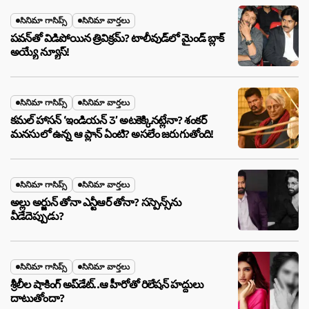
సినిమా గాసిప్స్
సినిమా వార్తలు
పవన్‌తో విడిపోయిన త్రివిక్రమ్? టాలీవుడ్‌లో మైండ్ బ్లాక్
అయ్యే న్యూస్!
సినిమా గాసిప్స్
సినిమా వార్తలు
కమల్ హాసన్ ‘ఇండియన్ 3’ అటకెక్కినట్లేనా? శంకర్
మనసులో ఉన్న ఆ ప్లాన్ ఏంటి? అసలేం జరుగుతోంది!
సినిమా గాసిప్స్
సినిమా వార్తలు
అల్లు అర్జున్ తోనా ఎన్టీఆర్ తోనా? సస్పెన్స్‌ను
వీడేదెప్పుడు?
సినిమా గాసిప్స్
సినిమా వార్తలు
శ్రీలీల షాకింగ్ అప్‌డేట్..ఆ హీరోతో రిలేషన్ హద్దులు
దాటుతోందా?