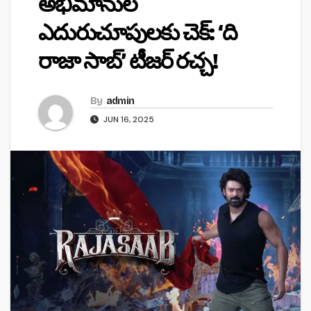
అభిమానుల
ఎదురుచూపులకు చెక్‌: ‘ది
రాజా సాబ్’ టీజర్ రచ్చ!
By
admin
JUN 16, 2025