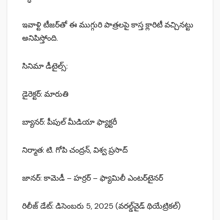
ఇవాళ్టి టీజర్‌తో ఈ ముగ్గురి పాత్రలపై కాస్త క్లారిటీ వచ్చినట్టు
అనిపిస్తోంది.
సినిమా డీటైల్స్:
డైరెక్టర్: మారుతి
బ్యానర్: పీపుల్ మీడియా ఫ్యాక్టరీ
నిర్మాత: టి. గోపి చంద్రన్, విశ్వ ప్రసాద్
జానర్: కామెడీ – హర్రర్ – ఫ్యామిలీ ఎంటర్‌టైనర్
రిలీజ్ డేట్: డిసెంబరు 5, 2025 (వ‌రల్డ్‌వైడ్ థియేట్రిక‌ల్)