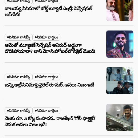
సినిమా గాసిప్స్
సినిమా వార్తలు
బాలయ్య సినిమాలో బోల్డ్ బ్యూటీ ఎంట్రీ: సెన్సేషనల్
అప్‌డేట్!
సినిమా గాసిప్స్
సినిమా వార్తలు
ఆమెతో మ్యూజిక్ సెన్సేషన్ అనిరుధ్ అడ్డంగా
దొరికిపోయారా? లాస్ వెగాస్ హోటల్‌లో సీక్రెట్ మేటర్!
సినిమా గాసిప్స్
సినిమా వార్తలు
బన్ని,అట్లీ సినిమాపై వైరల్ రూమర్, అసలు నిజం ఇదే
సినిమా గాసిప్స్
సినిమా వార్తలు
నెలకు రూ. 3 కోట్ల సంపాదన.. రాజశేఖర్ ‘గోలీ ఫ్యాక్టరీ’
వెనుక అసలు నిజం ఇదీ!