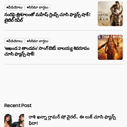
వీడియోలు
సినిమా వార్తలు
నందిపై త్రిశూలంతో మహేష్-గ్లింప్స్ చూసి ఫ్యాన్స్ షాక్ !
టైటిల్ రివీల్
వీడియోలు
సినిమా వార్తలు
‘అఖండ 2 తాండవం’ సాంగ్ ఔట్: బాలయ్య శివరూపం
చూసి ఫ్యాన్స్ షాక్!
Recent Post
రాశి ఖన్నా గ్లామర్ షో వైరల్.. ఈ లుక్ చూసి ఫ్యాన్స్
ఫిదా!