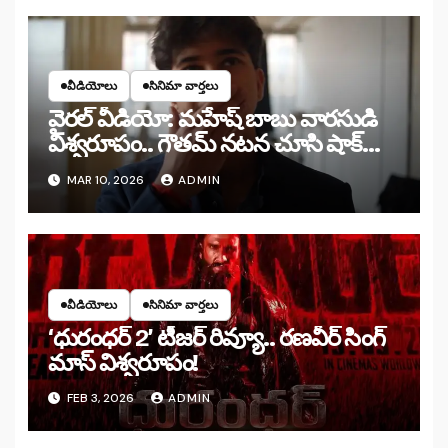
వీడియోలు
సినిమా వార్తలు
వైరల్ వీడియో: మహేష్ బాబు వారసుడి
విశ్వరూపం.. గౌతమ్ నటన చూసి షాక్
అవుతున్న నెటిజన్లు!
MAR 10, 2026
ADMIN
వీడియోలు
సినిమా వార్తలు
‘ధురంధర్ 2’ టీజర్ రివ్యూ.. రణవీర్ సింగ్
మాస్ విశ్వరూపం!
FEB 3, 2026
ADMIN