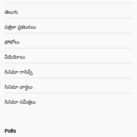
తెలుగు
పత్రికా ప్రకటనలు
ఫోటోలు
వీడియోలు
సినిమా గాసిప్స్
సినిమా వార్తలు
సినిమా సమీక్షలు
Polls