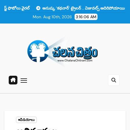
Skip
రల్
అనుష్క ‘కథనార్’ ట్రైలర్ .. విజువల్స్ అదిరిపోయాయి కానీ ఆ ఒక్కటే లోట
to
Mon. Aug 10th, 2026
3:16:07 AM
content
వీడియోలు