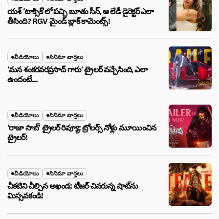
యశ్ ‘టాక్సిక్’లో పచ్చి బూతు సీన్, ఆ లేడీ డైరెక్టర్ ఎలా
తీసింది? RGV మైండ్ బ్లాక్ కామెంట్స్!
వీడియోలు
సినిమా వార్తలు
‘మన శంకరవరప్రసాద్ గారు’ ట్రైలర్ వచ్చేసింది, ఎలా
ఉందంటే…
వీడియోలు
సినిమా వార్తలు
‘రాజా సాబ్’ ట్రైలర్ రివ్యూ: ట్రోలర్స్ నోళ్లు మూయించిన
ట్రైలర్!
వీడియోలు
సినిమా వార్తలు
చీకటిని చీల్చిన అఖండ: టీజర్ చివరున్న షాట్‌ను
మిస్సవకండి!