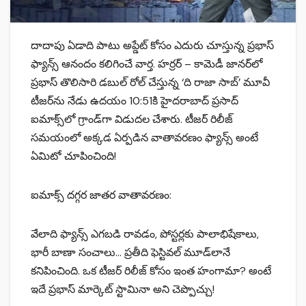
దాదాపు ఏడాది పాటు అప్డేట్ కోసం ఎదురు చూస్తున్న ప్రభాస్
ఫ్యాన్స్ ఆనందం కలిగించే వార్త. హర్రర్ – కామెడీ జానర్‌లో
ప్రభాస్ తొలిసారి డబుల్ రోల్ చేస్తున్న ‘ది రాజా సాబ్’ మూవీ
టీజర్‌ను నేడు ఉదయం 10:51కి హైదరాబాద్‌ ప్రసాద్
ఐమాక్స్‌లో గ్రాండ్‌గా విడుదల చేశారు. టీజర్ రిలీజ్
సమయంలో అక్కడ ఏర్పడిన వాతావరణం ఫ్యాన్స్ అంటే
ఏమిటో చూపించింది!
ఐమాక్స్ దగ్గర జాతర వాతావరణం:
వేలాది ఫ్యాన్స్ ఎగబడి రావడం, పోస్టర్లకు పాలాభిషేకాలు,
భారీ బాణా సంచాలు… ప్రతీది ఫెస్టివల్ మూడ్‌లానే
కనిపించింది. ఒక టీజర్ రిలీజ్ కోసం ఇంత హంగామా? అంటే
ఇదే ప్రభాస్ మార్కెట్ స్టామినా అని చెప్పొచ్చు!