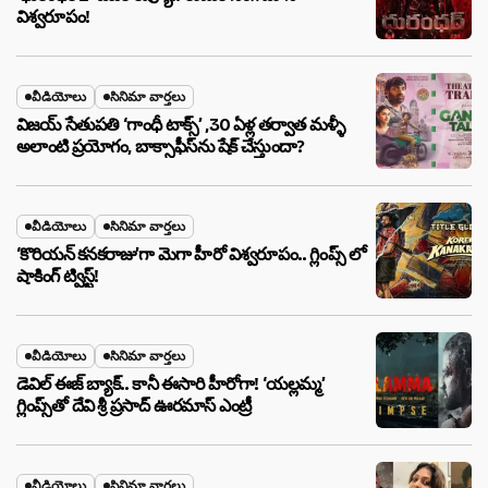
విశ్వరూపం!
వీడియోలు
సినిమా వార్తలు
విజయ్ సేతుపతి ‘గాంధీ టాక్స్’ ,30 ఏళ్ల తర్వాత మళ్ళీ
అలాంటి ప్రయోగం, బాక్సాఫీస్‌ను షేక్ చేస్తుందా?
వీడియోలు
సినిమా వార్తలు
‘కొరియన్ కనకరాజు’గా మెగా హీరో విశ్వరూపం.. గ్లింప్స్ లో
షాకింగ్ ట్విస్ట్!
వీడియోలు
సినిమా వార్తలు
డెవిల్ ఈజ్ బ్యాక్.. కానీ ఈసారి హీరోగా! ‘యల్లమ్మ’
గ్లింప్స్‌తో దేవి శ్రీ ప్రసాద్ ఊరమాస్ ఎంట్రీ
వీడియోలు
సినిమా వార్తలు