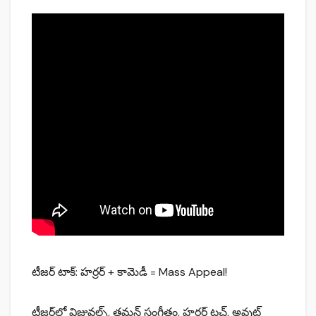
టీజర్ టాక్: హర్రర్ + కామెడీ = Mass Appeal!
టీజర్‌లో విజువల్స్, తమన్ సంగీతం, హర్రర్ టచ్, అవుట్‌