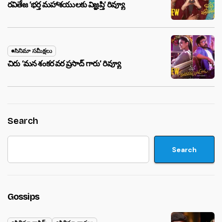
రవితేజ ‘భర్త మహాశయులకు విజ్ఞప్తి’ రివ్యూ
సినిమా సమీక్షలు
చిరు ‘మ‌న శంక‌ర వ‌ర ప్ర‌సాద్ గారు’ రివ్యూ
Search
Search
Gossips