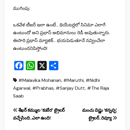
ముగింపు:
ఒకవేళ టీజర్ ఇలా ఉంటే… థియేటర్లలో సినిమా ఎలాగే
ఉంటుందో అని ప్రభాస్ అభిమానులు రెడీ అవుతున్నారు.
ఈసారి ప్రభాస్ మ్యాజిక్… భయపెడుతూనే నవ్వించేలా
ఉంటుందనిపిస్తోంది!
F
W
X
S
a
h
h
#Malavika Mohanan
,
#Maruthi
,
#Nidhi
c
at
ar
Agarwal
,
#Prabhas
,
#Sanjay Dutt
,
#The Raja
e
s
e
Saab
b
A
o
p
Post
శేఖర్ కమ్ముల ‘కుబేర’ ట్రైల‌ర్
మంచు విష్ణు ‘కన్నప్ప’
o
p
వ‌చ్చేసింది..ఎలా ఉంది!
ట్రైలర్..రివ్యూ
navigation