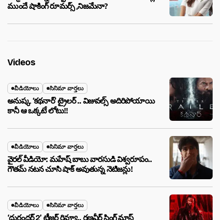
ముందే షాకింగ్ రూమర్స్ ,నిజమేనా?
Videos
వీడియోలు
సినిమా వార్తలు
అనుష్క ‘కథనార్’ ట్రైలర్ .. విజువల్స్ అదిరిపోయాయి
కానీ ఆ ఒక్కటే లోటు!!
వీడియోలు
సినిమా వార్తలు
వైరల్ వీడియో: మహేష్ బాబు వారసుడి విశ్వరూపం..
గౌతమ్ నటన చూసి షాక్ అవుతున్న నెటిజన్లు!
వీడియోలు
సినిమా వార్తలు
‘ధురంధర్ 2’ టీజర్ రివ్యూ.. రణవీర్ సింగ్ మాస్