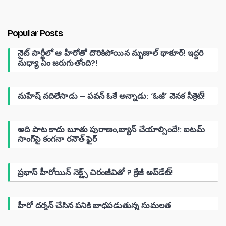
Popular Posts
నైట్ పార్టీలో ఆ హీరోతో దొరికిపోయిన మృణాల్ థాకూర్! ఇద్దరి
మధ్యా ఏం జరుగుతోంది?!
మహేష్ వదిలేసాడు – పవన్ ఓకే అన్నాడు: ‘ఓజీ’ వెనక సీక్రెట్!
అది పాట కాదు బూతు పురాణం,బ్యాన్ చేయాల్సిందే!: ఐటమ్
సాంగ్‌పై కంగనా రనౌత్ ఫైర్
ప్రభాస్ హీరోయిన్ నెక్ట్స్ చిరంజీవితో ? క్రేజీ అప్‌డేట్!
హీరో దర్శన్ చేసిన పనికి బాధపడుతున్న సుమలత