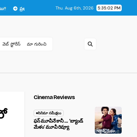
Thu. Aug 6th, 2026
5:35:03 PM
్రభాస్‌కు తల్లిగా నటించాలా? షాకింగ్ ఆన్సర్ ఇచ్చిన నటి రాశి!
దురంధర 2 వీరవిహా
వెబ్ స్టోరీస్
మా గురించి
Cinema Reviews
రో
సినిమా సమీక్షలు
ఫన్ మూవీనే కానీ … ‘బ్యాండ్‌
మేళం’ మూవీ రివ్యూ