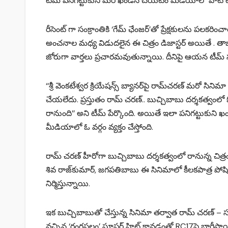
టీమ్ పనిగట్టుకుని మరీ ఖండన చేయటం మీడియాలో హాట్ టాప
రీసెంట్ గా సంక్రాంతికి ‘గేమ్‌ ఛేంజర్‌’తో ప్రేక్షకులను పలకరించా
అంచనాల మధ్య విడుదలైన ఈ చిత్రం డిజాస్టర్ అయితే . తాజ
జోరుగా వార్తలు ప్రచారమవుతున్నాయి. దీనిపై ఆయన టీమ్‌ స
‘‘శ్రీ వెంకటేశ్వర క్రియేషన్స్‌ బ్యానర్‌పై రామ్‌చరణ్‌ మరో సినిమ
చేయలేదు. ప్రస్తుతం రామ్ చరణ్‌.. బుచ్చిబాబు దర్శకత్వంలో 
రానుంది’’ అని టీమ్‌ పేర్కొంది. అయితే ఇలా పనిగట్టుకున
మీడియాలో ఓ వర్గం వ్యక్తం చేస్తోంది.
రామ్ చరణ్ హీరోగా బుచ్చిబాబు దర్శకత్వంలో రానున్న చిత్ర
శివ రాజ్‌కుమార్‌, జగపతిబాబు ఈ సినిమాలో కీలకపాత్ర పోషిస్తున్
నిర్మిస్తున్నాయి.
ఇక బుచ్చిబాబుతో చేస్తున్న సినిమా తర్వాత రామ్‌ చరణ్‌ – సుకు
వచ్చిన ‘రంగస్థలం’ సూపర్‌ హిట్‌ కావడంతో RC17పై భారీస్