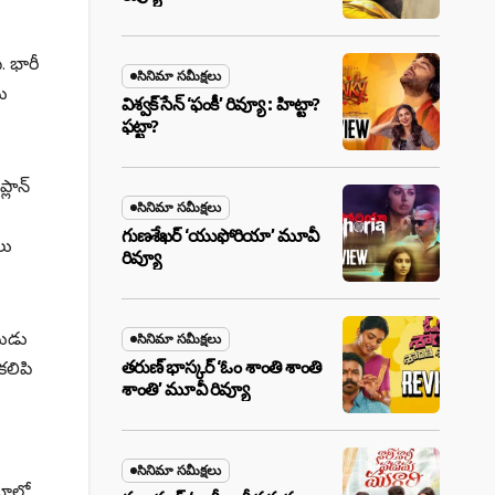
ి. భారీ
సినిమా సమీక్షలు
లు
విశ్వక్ సేన్ ‘ఫంకీ’ రివ్యూ : హిట్టా?
ఫట్టా?
లాన్‌
సినిమా సమీక్షలు
గుణశేఖర్ ‘యుఫోరియా’ మూవీ
లు
రివ్యూ
టుడు
సినిమా సమీక్షలు
కలిపి
తరుణ్ భాస్కర్ ‘ఓం శాంతి శాంతి
శాంతి’ మూవీ రివ్యూ
సినిమా సమీక్షలు
మాలో