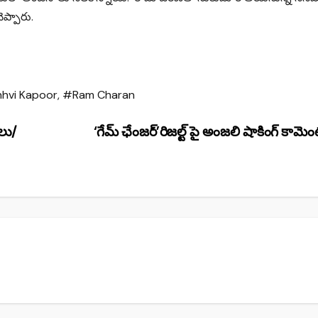
ెప్పారు.
hvi Kapoor
,
#Ram Charan
ాలు/
‘గేమ్ ఛేంజర్’రిజల్ట్ పై అంజలి షాకింగ్ కామెంట