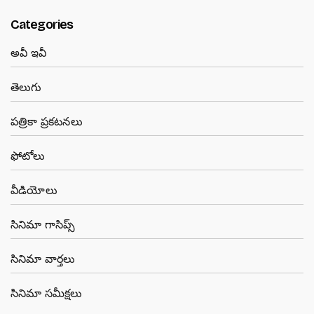
Categories
అవీ ఇవీ
తెలుగు
పత్రికా ప్రకటనలు
ఫోటోలు
వీడియోలు
సినిమా గాసిప్స్
సినిమా వార్తలు
సినిమా సమీక్షలు