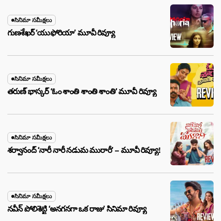
సినిమా సమీక్షలు
గుణశేఖర్ ‘యుఫోరియా’ మూవీ రివ్యూ
సినిమా సమీక్షలు
తరుణ్ భాస్కర్ ‘ఓం శాంతి శాంతి శాంతి’ మూవీ రివ్యూ
సినిమా సమీక్షలు
శర్వానంద్ ‘నారీ నారీ నడుమ మురారీ’ – మూవీ రివ్యూ!
సినిమా సమీక్షలు
నవీన్ పోలిశెట్టి ‘అనగనగా ఒక రాజు’ సినిమా రివ్యూ