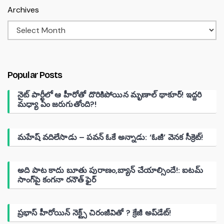
Archives
Popular Posts
నైట్ పార్టీలో ఆ హీరోతో దొరికిపోయిన మృణాల్ థాకూర్! ఇద్దరి
మధ్యా ఏం జరుగుతోంది?!
మహేష్ వదిలేసాడు – పవన్ ఓకే అన్నాడు: ‘ఓజీ’ వెనక సీక్రెట్!
అది పాట కాదు బూతు పురాణం,బ్యాన్ చేయాల్సిందే!: ఐటమ్
సాంగ్‌పై కంగనా రనౌత్ ఫైర్
ప్రభాస్ హీరోయిన్ నెక్ట్స్ చిరంజీవితో ? క్రేజీ అప్‌డేట్!