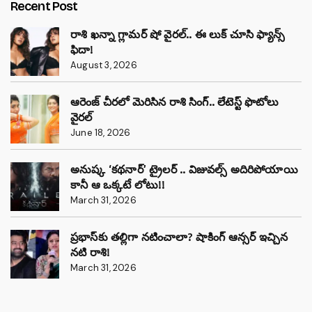
Recent Post
రాశి ఖన్నా గ్లామర్ షో వైరల్.. ఈ లుక్ చూసి ఫ్యాన్స్
ఫిదా!
August 3, 2026
ఆరెంజ్ చీరలో మెరిసిన రాశి సింగ్.. లేటెస్ట్ ఫొటోలు
వైరల్
June 18, 2026
అనుష్క ‘కథనార్’ ట్రైలర్ .. విజువల్స్ అదిరిపోయాయి
కానీ ఆ ఒక్కటే లోటు!!
March 31, 2026
ప్రభాస్‌కు తల్లిగా నటించాలా? షాకింగ్ ఆన్సర్ ఇచ్చిన
నటి రాశి!
March 31, 2026