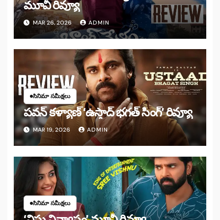
మూవీ రివ్యూ
MAR 26, 2026
ADMIN
సినిమా సమీక్షలు
పవన్ కళ్యాణ్ ‘ఉస్తాద్ భ‌గ‌త్ సింగ్’ రివ్యూ
MAR 19, 2026
ADMIN
సినిమా సమీక్షలు
‘విష్ణు విన్యాసం’ మూవీ రివ్యూ