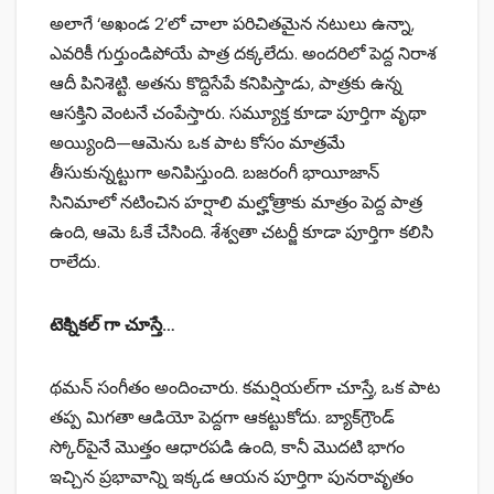
అలాగే ‘అఖండ 2’లో చాలా పరిచితమైన నటులు ఉన్నా,
ఎవరికీ గుర్తుండిపోయే పాత్ర దక్కలేదు. అందరిలో పెద్ద నిరాశ
ఆదీ పినిశెట్టి. అతను కొద్దిసేపే కనిపిస్తాడు, పాత్రకు ఉన్న
ఆసక్తిని వెంటనే చంపేస్తారు. సమ్యూక్త కూడా పూర్తిగా వృథా
అయ్యింది—ఆమెను ఒక పాట కోసం మాత్రమే
తీసుకున్నట్టుగా అనిపిస్తుంది. బజరంగీ భాయీజాన్
సినిమాలో నటించిన హర్షాలి మల్హోత్రాకు మాత్రం పెద్ద పాత్ర
ఉంది, ఆమె ఓకే చేసింది. శేశ్వతా చటర్జీ కూడా పూర్తిగా కలిసి
రాలేదు.
టెక్నికల్ గా చూస్తే…
థమన్ సంగీతం అందించారు. కమర్షియల్‌గా చూస్తే, ఒక పాట
తప్ప మిగతా ఆడియో పెద్దగా ఆకట్టుకోదు. బ్యాక్‌గ్రౌండ్
స్కోర్‌పైనే మొత్తం ఆధారపడి ఉంది, కానీ మొదటి భాగం
ఇచ్చిన ప్రభావాన్ని ఇక్కడ ఆయన పూర్తిగా పునరావృతం