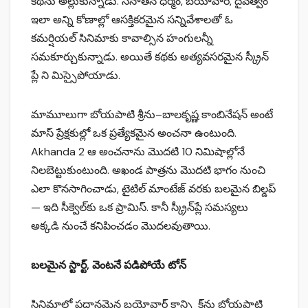
కథను అల్లుకున్నాడు. సనాతన ధర్మం, బయోవార్‌, దైవత్వం
ఇలా అన్ని కోణాల్లో ఆసక్తికరమైన సన్నివేశాలతో ఓ
కమర్షియల్‌ సినిమాకు కావాల్సిన హంగులన్నీ
సమకూర్చుకున్నాడు. అయితే కథకు అత్యవసరమైన స్క్రీన్
ప్లే ని మిస్సైపోయాడు.
మామూలుగా బోయపాటి శ్రీను–బాలకృష్ణ కాంబినేషన్ అంటే
మాస్ ప్రేక్షకుల్లో ఒక ప్రత్యేకమైన అంచనా ఉంటుంది.
Akhanda 2 ఆ అంచనాను మొదటి 10 నిమిషాల్లోనే
నిలబెట్టుకుంటుంది. అఖండ పాత్రను మొదటి భాగం నుంచి
ఎలా కొనసాగించాడు, టైటిల్ మాంటేజ్ వరకు బలమైన బిల్డప్
— ఇది సీక్వెల్‌కు ఒక ప్రామిస్. కానీ స్క్రీన్‌ప్లే సమస్యలు
అక్కడి నుంచే కనిపించడం మొదలవుతాయి.
బలమైన స్టార్ట్, వెంటనే పడిపోయే టోన్
సినిమాలో ప్రధానమైన బయోవార్ కాన్ఫ్లిక్ట్‌ను బోయపాటి