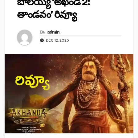
బాలయ్య ‘అఖండ 2:
తాండవం’ రివ్యూ
By
admin
DEC 12, 2025