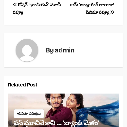
Post
o
p
రోషన్ ‘ఛాంపియన్’ మూవీ
రామ్ ‘ఆంధ్రా కింగ్ తాలూకా’
రివ్యూ
సినిమా రివ్యూ
k
navigation
By
admin
Related Post
సినిమా సమీక్షలు
ఫన్ మూవీనే కానీ … ‘బ్యాండ్‌ మేళం’