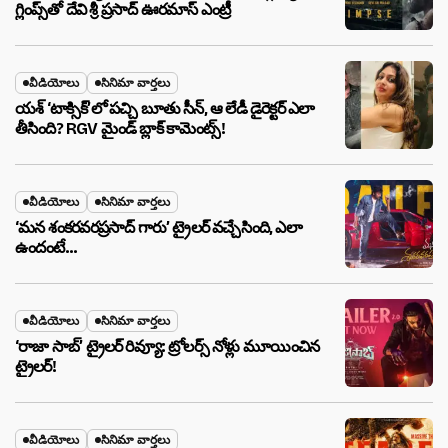
గ్లింప్స్‌తో దేవి శ్రీ ప్రసాద్ ఊరమాస్ ఎంట్రీ
వీడియోలు
సినిమా వార్తలు
యశ్ ‘టాక్సిక్’లో పచ్చి బూతు సీన్, ఆ లేడీ డైరెక్టర్ ఎలా
తీసింది? RGV మైండ్ బ్లాక్ కామెంట్స్!
వీడియోలు
సినిమా వార్తలు
‘మన శంకరవరప్రసాద్ గారు’ ట్రైలర్ వచ్చేసింది, ఎలా
ఉందంటే…
వీడియోలు
సినిమా వార్తలు
‘రాజా సాబ్’ ట్రైలర్ రివ్యూ: ట్రోలర్స్ నోళ్లు మూయించిన
ట్రైలర్!
వీడియోలు
సినిమా వార్తలు