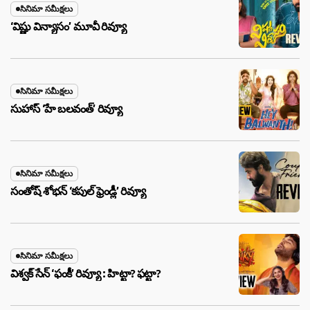
సినిమా సమీక్షలు
‘విష్ణు విన్యాసం’ మూవీ రివ్యూ
సినిమా సమీక్షలు
సుహాస్ ‘హే బలవంత్’ రివ్యూ
సినిమా సమీక్షలు
సంతోష్ శోభన్ ‘కపుల్ ఫ్రెండ్లీ’ రివ్యూ
సినిమా సమీక్షలు
విశ్వక్ సేన్ ‘ఫంకీ’ రివ్యూ : హిట్టా? ఫట్టా?