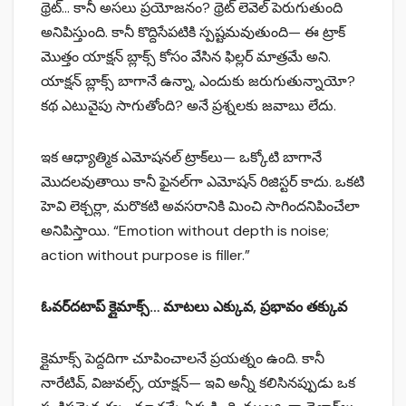
థ్రెట్… కానీ అసలు ప్రయోజనం? థ్రెట్ లెవెల్ పెరుగుతుంది
అనిపిస్తుంది. కానీ కొద్దిసేపటికి స్పష్టమవుతుంది— ఈ ట్రాక్
మొత్తం యాక్షన్ బ్లాక్స్ కోసం వేసిన ఫిల్లర్ మాత్రమే అని.
యాక్షన్ బ్లాక్స్ బాగానే ఉన్నా, ఎందుకు జరుగుతున్నాయో?
కథ ఎటువైపు సాగుతోంది? అనే ప్రశ్నలకు జవాబు లేదు.
ఇక ఆధ్యాత్మిక ఎమోషనల్ ట్రాక్‌లు— ఒక్కోటి బాగానే
మొదలవుతాయి కానీ ఫైనల్‌గా ఎమోషన్ రిజిస్టర్ కాదు. ఒకటి
హెవి లెక్చర్లా, మరొకటి అవసరానికి మించి సాగిందనిపించేలా
అనిపిస్తాయి. “Emotion without depth is noise;
action without purpose is filler.”
ఓవర్‌దటాప్ క్లైమాక్స్… మాటలు ఎక్కువ, ప్రభావం తక్కువ
క్లైమాక్స్ పెద్దదిగా చూపించాలనే ప్రయత్నం ఉంది. కానీ
నారేటివ్, విజువల్స్, యాక్షన్— ఇవి అన్నీ కలిసినప్పుడు ఒక