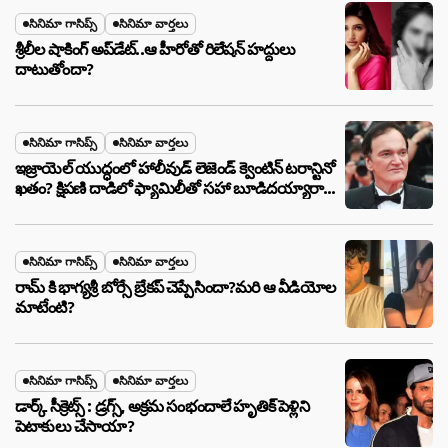
సినిమా గాసిప్స్
సినిమా వార్తలు
శ్రీలీల షాకింగ్ అప్‌డేట్..ఆ హీరోతో రిలేషన్ హద్దులు
దాటుతోందా?
సినిమా గాసిప్స్
సినిమా వార్తలు
ఇజ్రాయెల్ యుద్ధంలో హాలీవుడ్ లెజెండ్ క్వెంటిన్ టరాన్టినో
ఖతం? క్షిపణి దాడిలో ఫ్యామిలీతో సహా బూడిదయ్యారా?
అసలు నిజం ఇదీ!
సినిమా గాసిప్స్
సినిమా వార్తలు
రామ్ కి భాగ్యశ్రీ బోర్సే బ్రేకప్ చెప్పేసిందా?మరి ఆ వీడియోల
మాటేంటి?
సినిమా గాసిప్స్
సినిమా వార్తలు
డార్క్ సీక్రెట్స్ : డ్రగ్స్, అక్రమ సంభందాలే హృతిక్ పెళ్లిని
పెటాకులు చేసాయా?