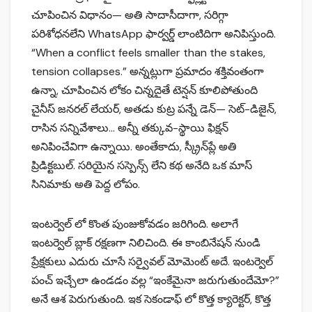
చూపించిన విధానం— అతి సాదాసీదాగా, సరిగ్గా
పరిశోధనలేని WhatsApp ఫార్వర్డ్ లాంటిదిగా అనిపిస్తుంది.
“When a conflict feels smaller than the stakes,
tension collapses.” అన్నట్లుగా ప్రమాదం శక్తివంతంగా
ఉన్నా, చూపించిన లోకం చిన్నదైతే టెన్షన్ కూలిపోతుంది
చైనీస్ జనరల్ లేయర్, అతడు కుట్ర పన్నే డెన్— సెట్-డిజైన్,
రాసిన సన్నివేశాలు… అన్నీ తక్కువ-స్థాయి ఫిక్షన్
అనిపించేవిగా ఉన్నాయి. అంతేకాదు, స్క్రీన్‌ప్లే అతి
ప్రిడిక్టబుల్. సరియైన సస్పెన్స్ లేని కథ అనేది ఒక మాస్
సినిమాకు అతి పెద్ద లోపం.
ఇంటర్వెల్ లో కొంత పుంజుకోవడం జరిగింది. అలాగే
ఇంటర్వెల్ బ్లాక్ రక్షణగా నిలిచింది. ఈ కాంబినేషన్ నుండి
ప్రేక్షకులు ఎదురు చూసే సర్వైవల్ మోమెంట్ అదే. ఇంటర్వెల్
పంచ్ ఇచ్చేలా ఉండడం వల్ల “ఇంకేమైనా జరుగుతుందేమో?”
అనే ఆశ పెరుగుతుంది. ఇక సెకండాఫ్ లో కొత్త క్యారెక్టర్, కొత్త