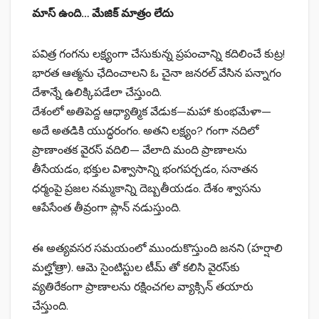
మాస్ ఉంది… మేజిక్ మాత్రం లేదు
పవిత్ర గంగను లక్ష్యంగా చేసుకున్న ప్రపంచాన్ని కదిలించే కుట్ర!
భారత ఆత్మను ఛేదించాలని ఓ చైనా జనరల్ వేసిన పన్నాగం
దేశాన్నే ఉలిక్కిపడేలా చేస్తుంది.
దేశంలో అతిపెద్ద ఆధ్యాత్మిక వేడుక—మహా కుంభమేళా—
అదే అతడికి యుద్ధరంగం. అతని లక్ష్యం? గంగా నదిలో
ప్రాణాంతక వైరస్ వదిలి— వేలాది మంది ప్రాణాలను
తీసేయడం, భక్తుల విశ్వాసాన్ని భంగపర్చడం, సనాతన
ధర్మంపై ప్రజల నమ్మకాన్ని దెబ్బతీయడం. దేశం శ్వాసను
ఆపేసేంత తీవ్రంగా ప్లాన్ నడుస్తుంది.
ఈ అత్యవసర సమయంలో ముందుకొస్తుంది జనని (హర్షాలి
మల్హోత్రా). ఆమె సైంటిస్టుల టీమ్ తో కలిసి వైరస్‌కు
వ్యతిరేకంగా ప్రాణాలను రక్షించగల వ్యాక్సిన్ తయారు
చేస్తుంది.