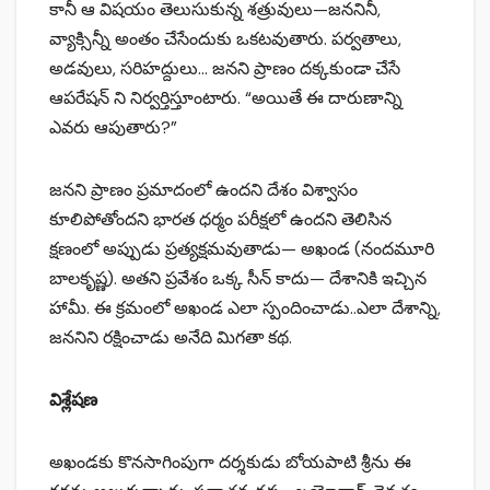
కానీ ఆ విషయం తెలుసుకున్న శత్రువులు—జననినీ,
వ్యాక్సిన్నీ అంతం చేసేందుకు ఒకటవుతారు. పర్వతాలు,
అడవులు, సరిహద్దులు… జనని ప్రాణం దక్కకుండా చేసే
ఆపరేషన్ ని నిర్వర్తిస్తూంటారు. “అయితే ఈ దారుణాన్ని
ఎవరు ఆపుతారు?”
జనని ప్రాణం ప్రమాదంలో ఉందని దేశం విశ్వాసం
కూలిపోతోందని భారత ధర్మం పరీక్షలో ఉందని తెలిసిన
క్షణంలో అప్పుడు ప్రత్యక్షమవుతాడు— అఖండ (నందమూరి
బాలకృష్ణ). అతని ప్రవేశం ఒక్క సీన్ కాదు— దేశానికి ఇచ్చిన
హామీ. ఈ క్రమంలో అఖండ ఎలా స్పందించాడు..ఎలా దేశాన్ని,
జననిని రక్షించాడు అనేది మిగతా కథ.
విశ్లేషణ
అఖండకు కొనసాగింపుగా దర్శకుడు బోయపాటి శ్రీను ఈ