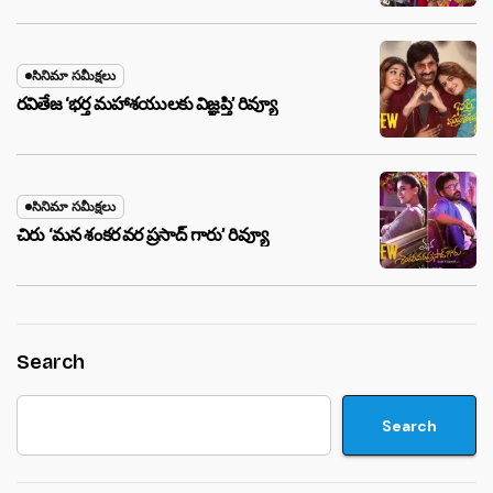
సినిమా సమీక్షలు
రవితేజ ‘భర్త మహాశయులకు విజ్ఞప్తి’ రివ్యూ
సినిమా సమీక్షలు
చిరు ‘మ‌న శంక‌ర వ‌ర ప్ర‌సాద్ గారు’ రివ్యూ
Search
Search