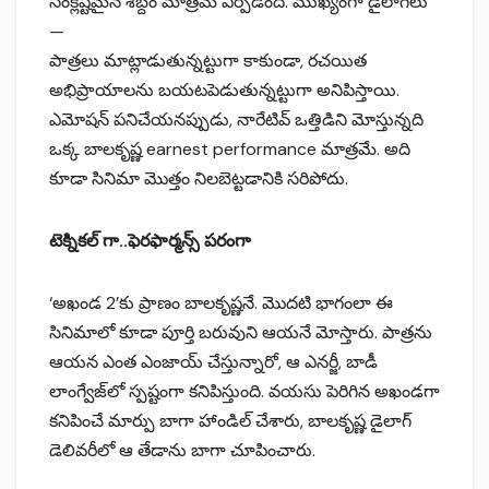
సంక్లిష్టమైన శబ్దం మాత్రమే ఏర్పడింది. ముఖ్యంగా డైలాగ్‌లు
—
పాత్రలు మాట్లాడుతున్నట్టుగా కాకుండా, రచయిత
అభిప్రాయాలను బయటపెడుతున్నట్టుగా అనిపిస్తాయి.
ఎమోషన్ పనిచేయనప్పుడు, నారేటివ్ ఒత్తిడిని మోస్తున్నది
ఒక్క బాలకృష్ణ earnest performance మాత్రమే. అది
కూడా సినిమా మొత్తం నిలబెట్టడానికి సరిపోదు.
టెక్నికల్ గా..ఫెరఫార్మన్స్ పరంగా
‘అఖండ 2’కు ప్రాణం బాలకృష్ణనే. మొదటి భాగంలా ఈ
సినిమాలో కూడా పూర్తి బరువుని ఆయనే మోస్తారు. పాత్రను
ఆయన ఎంత ఎంజాయ్ చేస్తున్నారో, ఆ ఎనర్జీ, బాడీ
లాంగ్వేజ్‌లో స్పష్టంగా కనిపిస్తుంది. వయసు పెరిగిన అఖండగా
కనిపించే మార్పు బాగా హాండిల్ చేశారు, బాలకృష్ణ డైలాగ్
డెలివరీలో ఆ తేడాను బాగా చూపించారు.