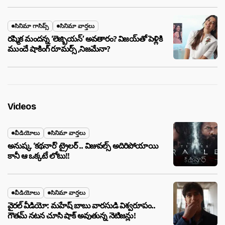
సినిమా గాసిప్స్
సినిమా వార్తలు
రష్మిక మందన్న ‘లెజ్బియన్’ అవతారం? విజయ్‌తో పెళ్లికి
ముందే షాకింగ్ రూమర్స్ ,నిజమేనా?
Videos
వీడియోలు
సినిమా వార్తలు
అనుష్క ‘కథనార్’ ట్రైలర్ .. విజువల్స్ అదిరిపోయాయి
కానీ ఆ ఒక్కటే లోటు!!
వీడియోలు
సినిమా వార్తలు
వైరల్ వీడియో: మహేష్ బాబు వారసుడి విశ్వరూపం..
గౌతమ్ నటన చూసి షాక్ అవుతున్న నెటిజన్లు!