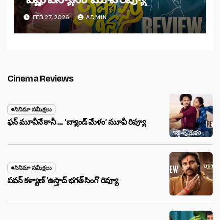
FEB 27, 2026
ADMIN
Cinema Reviews
సినిమా సమీక్షలు
ఫన్ మూవీనే కానీ … ‘బ్యాండ్‌ మేళం’ మూవీ రివ్యూ
సినిమా సమీక్షలు
పవన్ కళ్యాణ్ ‘ఉస్తాద్ భ‌గ‌త్ సింగ్’ రివ్యూ