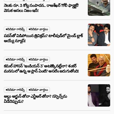
నెలకు రూ. 3 కోట్ల సంపాదన.. రాజశేఖర్ ‘గోలీ ఫ్యాక్టరీ’
వెనుక అసలు నిజం ఇదీ!
సినిమా గాసిప్స్
సినిమా వార్తలు
పవన్‌తో విడిపోయిన త్రివిక్రమ్? టాలీవుడ్‌లో మైండ్ బ్లాక్
అయ్యే న్యూస్!
సినిమా గాసిప్స్
సినిమా వార్తలు
కమల్ హాసన్ ‘ఇండియన్ 3’ అటకెక్కినట్లేనా? శంకర్
మనసులో ఉన్న ఆ ప్లాన్ ఏంటి? అసలేం జరుగుతోంది!
సినిమా గాసిప్స్
సినిమా వార్తలు
అల్లు అర్జున్ తోనా ఎన్టీఆర్ తోనా? సస్పెన్స్‌ను
వీడేదెప్పుడు?