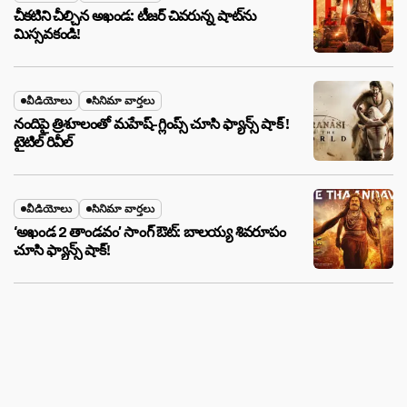
చీకటిని చీల్చిన అఖండ: టీజర్ చివరున్న షాట్‌ను
మిస్సవకండి!
వీడియోలు
సినిమా వార్తలు
నందిపై త్రిశూలంతో మహేష్-గ్లింప్స్ చూసి ఫ్యాన్స్ షాక్ !
టైటిల్ రివీల్
వీడియోలు
సినిమా వార్తలు
‘అఖండ 2 తాండవం’ సాంగ్ ఔట్: బాలయ్య శివరూపం
చూసి ఫ్యాన్స్ షాక్!