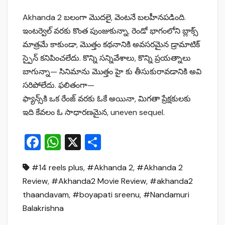
Akhanda 2 బలంగా మొదలై, వెంటనే బలహీనపడింది.
ఇంటర్వెల్ వరకు కొంత పుంజుకున్నా, రెండో భాగంలోని బ్లాక్స్
మాత్రమే కాకుండా, మొత్తం కథనానికి అవసరమైన డ్రామాటిక్
స్పైన్ కనిపించలేదు. కొన్ని సన్నివేశాలు, కొన్ని ప్రయత్నాలు
బాగున్నా— సినిమాను మొత్తం హై కు తీసుకురావడానికి అవి
సరిపోలేదు. ఫలితంగా—
ఫ్యాన్స్‌కి ఒక రేంజ్ వరకు ఓకే అయినా, మిగతా ప్రేక్షకులకు
ఇది కేవలం ఓ సాధారణమైన, uneven sequel.
F
W
X
S
a
h
h
#14 reels plus
,
#Akhanda 2
,
#Akhanda 2
c
at
ar
Review
,
#Akhanda2 Movie Review
,
#akhanda2
e
s
e
thaandavam
,
#boyapati sreenu
,
#Nandamuri
b
A
Balakrishna
o
p