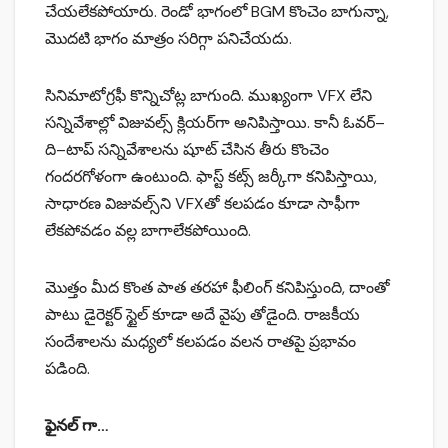
చేయలేకపోయారు. రెండో భాగంలో BGM కొంచెం బాగున్నా,
మొదటి భాగం మాత్రం సరిగ్గా పనిచేయదు.
సినిమాటోగ్రఫీ కొన్నిచోట్ల బాగుంది. ముఖ్యంగా VFX లేని
సన్నివేశాల్లో విజువల్స్ క్లియర్‌గా అనిపిస్తాయి. కానీ ఓవర్–
ది–టాప్ సన్నివేశాలను షూట్ చేసిన తీరు కొంచెం
గందరగోళంగా ఉంటుంది. ఫాస్ట్ కట్స్ జర్కీగా కనిపిస్తాయి,
సాధారణ విజువల్స్‌ని VFX‌తో కలపడం కూడా సాఫీగా
లేకపోవడం వల్ల బాగాలేకపోయింది.
మొత్తం మీద కొంత పాత తరహా ఫీలింగ్ కనిపిస్తుంది, దాంతో
పాటు డైరెక్టర్ స్టైల్ కూడా అదే వైపు తోడైంది. రాజకీయ
సందేశాలను మధ్యలో కలపడం వలన రాతపై ప్రభావం
పడింది.
ఫైనల్ గా…