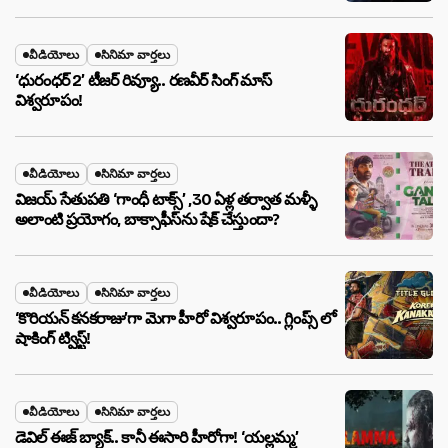
వీడియోలు
సినిమా వార్తలు
‘ధురంధర్ 2’ టీజర్ రివ్యూ.. రణవీర్ సింగ్ మాస్
విశ్వరూపం!
వీడియోలు
సినిమా వార్తలు
విజయ్ సేతుపతి ‘గాంధీ టాక్స్’ ,30 ఏళ్ల తర్వాత మళ్ళీ
అలాంటి ప్రయోగం, బాక్సాఫీస్‌ను షేక్ చేస్తుందా?
వీడియోలు
సినిమా వార్తలు
‘కొరియన్ కనకరాజు’గా మెగా హీరో విశ్వరూపం.. గ్లింప్స్ లో
షాకింగ్ ట్విస్ట్!
వీడియోలు
సినిమా వార్తలు
డెవిల్ ఈజ్ బ్యాక్.. కానీ ఈసారి హీరోగా! ‘యల్లమ్మ’