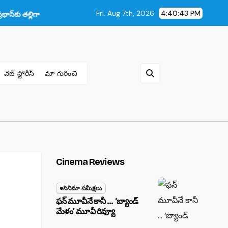
Fri. Aug 7th, 2026
4:40:44 PM
ిగా నటించాలా? షాకింగ్ ఆన్సర్ ఇచ్చిన నటి రాశి!
దురంధర 2 వీరవిహారం.. ఉస్తాద్ భ
వెబ్ స్టోరీస్
మా గురించి
Cinema Reviews
సినిమా సమీక్షలు
ఫన్ మూవీనే కానీ … ‘బ్యాండ్‌
మేళం’ మూవీ రివ్యూ