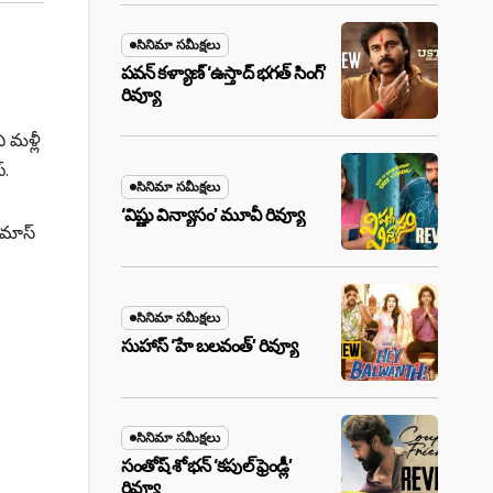
సినిమా సమీక్షలు
పవన్ కళ్యాణ్ ‘ఉస్తాద్ భ‌గ‌త్ సింగ్’
రివ్యూ
ి మళ్లీ
్.
సినిమా సమీక్షలు
‘విష్ణు విన్యాసం’ మూవీ రివ్యూ
‘మాస్
సినిమా సమీక్షలు
సుహాస్ ‘హే బలవంత్’ రివ్యూ
సినిమా సమీక్షలు
సంతోష్ శోభన్ ‘కపుల్ ఫ్రెండ్లీ’
రివ్యూ