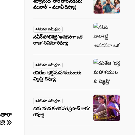
శర్వానంద్ ‘నారీ నారీ నడుమ
మురారీ’ – మూవీ రివ్యూ!
సినిమా సమీక్షలు
నవీన్ పోలిశెట్టి ‘అనగనగా ఒక
రాజు’ సినిమా రివ్యూ
సినిమా సమీక్షలు
రవితేజ ‘భర్త మహాశయులకు
విజ్ఞప్తి’ రివ్యూ
సినిమా సమీక్షలు
చిరు ‘మ‌న శంక‌ర వ‌ర ప్ర‌సాద్ గారు’
ంతారా
రివ్యూ
ేలే!