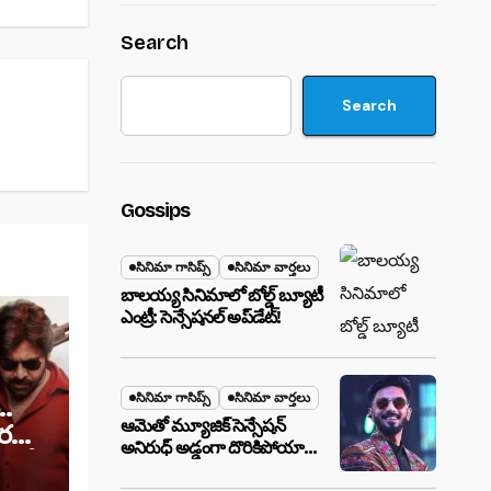
Search
Search
Gossips
సినిమా గాసిప్స్
సినిమా వార్తలు
బాలయ్య సినిమాలో బోల్డ్ బ్యూటీ
ఎంట్రీ: సెన్సేషనల్ అప్‌డేట్!
సినిమా గాసిప్స్
సినిమా వార్తలు
..
ఆమెతో మ్యూజిక్ సెన్సేషన్
ోర
అనిరుధ్ అడ్డంగా దొరికిపోయారా?
 ఇవే.
లాస్ వెగాస్ హోటల్‌లో సీక్రెట్