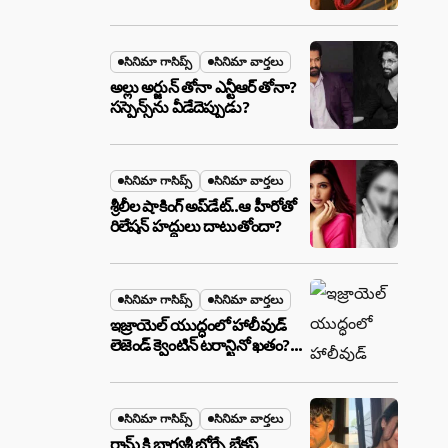
ఉన్న ఆ ప్లాన్ ఏంటి? అసలేం
జరుగుతోంది!
సినిమా గాసిప్స్
సినిమా వార్తలు
అల్లు అర్జున్ తోనా ఎన్టీఆర్ తోనా?
సస్పెన్స్‌ను వీడేదెప్పుడు?
సినిమా గాసిప్స్
సినిమా వార్తలు
శ్రీలీల షాకింగ్ అప్‌డేట్..ఆ హీరోతో
రిలేషన్ హద్దులు దాటుతోందా?
సినిమా గాసిప్స్
సినిమా వార్తలు
ఇజ్రాయెల్ యుద్ధంలో హాలీవుడ్
లెజెండ్ క్వెంటిన్ టరాన్టినో ఖతం?
క్షిపణి దాడిలో ఫ్యామిలీతో సహా
బూడిదయ్యారా? అసలు నిజం
ఇదీ!
సినిమా గాసిప్స్
సినిమా వార్తలు
రామ్ కి భాగ్యశ్రీ బోర్సే బ్రేకప్