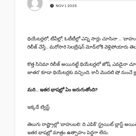
NOV 1, 2025
థియేటర్లలో, టీవీల్లో, ఓటీటీల్లో ఎన్ని సార్లు చూసినా … ‘బాహు
రిలీజ్ చేస్తే… మరోసారి సెలబ్రేషన్ మోడ్‌లోకి వెళ్లిపోయారు
కొత్త సినిమా రిలీజ్ అయినట్టే థియేటర్లలో జోష్. ఎవడైనా చ
జాతర’ కూడా థియేటర్లకు వచ్చింది. కానీ మొదటి షో నుంచే క్లా
మరి… ఇతర భాషల్లో ఏం జరుగుతోంది?
ఇక్కడే ట్విస్ట్.
తెలుగు రాష్ట్రాల్లో ‘బాహుబలి: ది ఎపిక్’ స్ట్రయిట్ బ్లాస్ట్ అయి
ఇతర భాషల్లో మాత్రం ఉత్సాహం పెద్దగా లేదు.