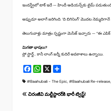
ఇండస్ట్రీలో టాక్ ఇదే — హిందీ ఆడియన్స్‌కు టైమ్ పడుతుంది…
అప్పుడూ అలాగే జరిగింది. ‘ది బిగినింగ్’ మొదట నెమ్మదిగ
తెలుగువాళ్లు మాత్రం స్పష్టంగా మెసేజ్ ఇచ్చారు — “ఈ ఎ
మిగతా భాషలు?
స్లో స్టార్ట్… కానీ లాంగ్ జర్నీ కుదిరే అవకాశాలు ఉన్నాయి.
F
W
X
S
a
h
h
#Baahubali - The Epic
,
#Baahubali Re-release
c
at
ar
e
s
e
Post
చిరంజీవి మల్టీస్టారర్‌కి భారీ ట్విస్ట్!
b
A
navigation
o
p