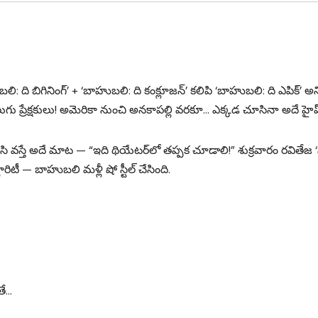
బలి: ది బిగినింగ్’ + ‘బాహుబలి: ది కంక్లూజన్’ కలిపి ‘బాహుబలి: ది ఎపిక్’ అన
 తెలుగు ప్రేక్షకులు! అమెరికా నుంచి అనకాపల్లి వరకూ… ఎక్కడ చూసినా అదే హైప
ూసి వస్తే అదే మాట — “ఇది థియేటర్‌లో తప్పక చూడాలి!” శుక్రవారం రవితేజ 
రిటీ — బాహుబలి మళ్లీ షో స్టీల్ చేసింది.
తే…