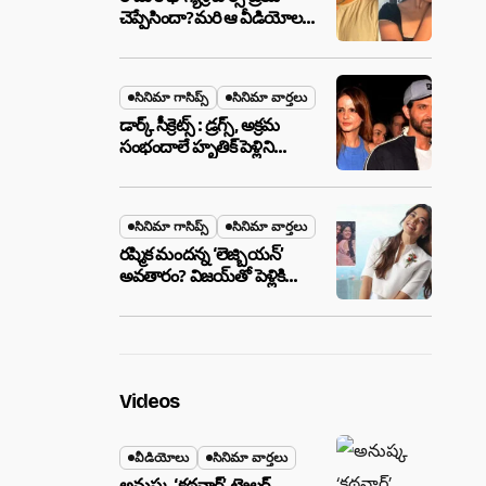
చెప్పేసిందా?మరి ఆ వీడియోల
మాటేంటి?
సినిమా గాసిప్స్
సినిమా వార్తలు
డార్క్ సీక్రెట్స్ : డ్రగ్స్, అక్రమ
సంభందాలే హృతిక్ పెళ్లిని
పెటాకులు చేసాయా?
సినిమా గాసిప్స్
సినిమా వార్తలు
రష్మిక మందన్న ‘లెజ్బియన్’
అవతారం? విజయ్‌తో పెళ్లికి
ముందే షాకింగ్ రూమర్స్
,నిజమేనా?
Videos
వీడియోలు
సినిమా వార్తలు
అనుష్క ‘కథనార్’ ట్రైలర్ ..