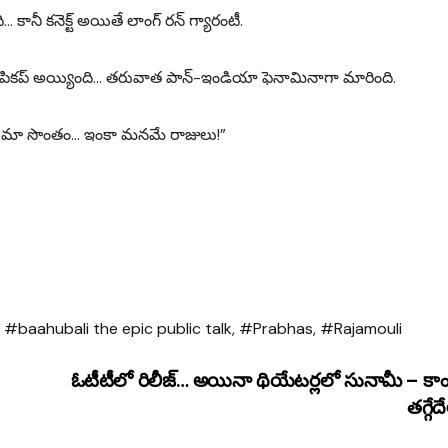
 కానీ కనెక్ట్ అయితే లాంగ్ రన్ గ్యారంటీ.
ానే పికప్ అయ్యింది… తరువాత పాన్-ఇండియా ఫెనామినాగా మారింది.
పిక్ మా సొంతం… ఇంకా మనమే రాజులు!”
,
#baahubali the epic public talk
,
#Prabhas
,
#Rajamouli
ఓటీటీలో రిలీజ్… అయినా థియేటర్లలో సునామీ – కా
తగ్గేద