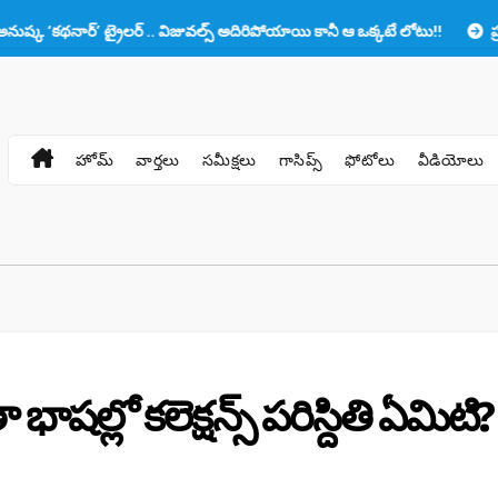
్’ ట్రైలర్ .. విజువల్స్ అదిరిపోయాయి కానీ ఆ ఒక్కటే లోటు!!
ప్రభాస్‌కు తల్ల
హోమ్
వార్తలు
సమీక్షలు
గాసిప్స్
ఫోటోలు
వీడియోలు
ాషల్లో కలెక్షన్స్ పరిస్దితి ఏమిటి?