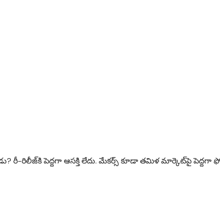
రిలీజ్‌కి పెద్దగా ఆసక్తి లేదు. మేకర్స్ కూడా తమిళ మార్కెట్‌పై పెద్దగా ఫ