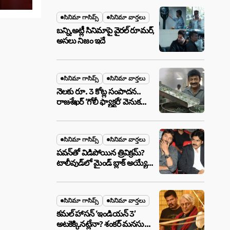
మేటర్!
సినిమా గాసిప్స్
సినిమా వార్తలు
బన్ని,అట్లీ సినిమాపై వైరల్ రూమర్,
అసలు నిజం ఇదే
సినిమా గాసిప్స్
సినిమా వార్తలు
నెలకు రూ. 3 కోట్ల సంపాదన..
రాజశేఖర్ ‘గోలీ ఫ్యాక్టరీ’ వెనుక
అసలు నిజం ఇదీ!
సినిమా గాసిప్స్
సినిమా వార్తలు
పవన్‌తో విడిపోయిన త్రివిక్రమ్?
టాలీవుడ్‌లో మైండ్ బ్లాక్ అయ్యే
న్యూస్!
సినిమా గాసిప్స్
సినిమా వార్తలు
కమల్ హాసన్ ‘ఇండియన్ 3’
అటకెక్కినట్లేనా? శంకర్ మనసులో