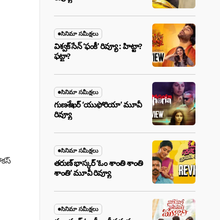
సినిమా సమీక్షలు
విశ్వక్ సేన్ ‘ఫంకీ’ రివ్యూ : హిట్టా?
ఫట్టా?
సినిమా సమీక్షలు
గుణశేఖర్ ‘యుఫోరియా’ మూవీ
రివ్యూ
సినిమా సమీక్షలు
ోకస్
తరుణ్ భాస్కర్ ‘ఓం శాంతి శాంతి
శాంతి’ మూవీ రివ్యూ
సినిమా సమీక్షలు