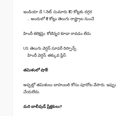
ఇండియా డే 1 నెట్: సుమారు ₹10 కోట్లకు దగ్గర
… అందులో ₹8 కోట్లు తెలుగు రాష్ట్రాల నుంచే
హిందీ కలెక్షన్లు: కోటిన్నర కూడా రావడం లేదు
US: తెలుగు వెర్షన్ సూపర్ రిస్పాన్స్
హిందీ వెర్షన్: తక్కువ ప్లేస్
తమిళంలో షాక్!
అప్పట్లో తమిళులు బాహుబలి కోసం పూదోట వేసారు. ఇప్పుడు? రీ-
చేయలేదు.
మరి బాలీవుడ్ ప్రేక్షకులు?