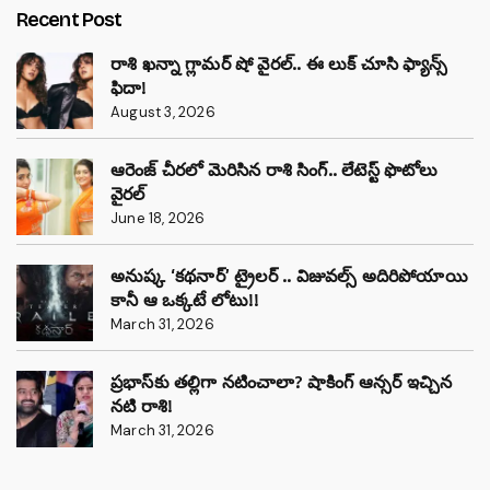
Recent Post
రాశి ఖన్నా గ్లామర్ షో వైరల్.. ఈ లుక్ చూసి ఫ్యాన్స్
ఫిదా!
August 3, 2026
ఆరెంజ్ చీరలో మెరిసిన రాశి సింగ్.. లేటెస్ట్ ఫొటోలు
వైరల్
June 18, 2026
అనుష్క ‘కథనార్’ ట్రైలర్ .. విజువల్స్ అదిరిపోయాయి
కానీ ఆ ఒక్కటే లోటు!!
March 31, 2026
ప్రభాస్‌కు తల్లిగా నటించాలా? షాకింగ్ ఆన్సర్ ఇచ్చిన
నటి రాశి!
March 31, 2026