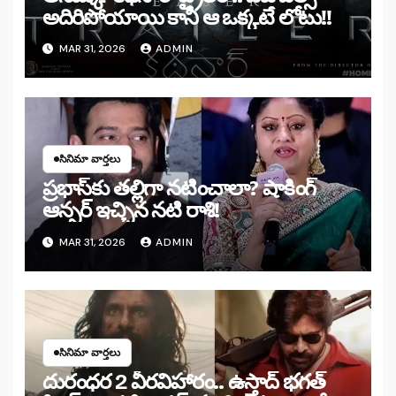
అదిరిపోయాయి కానీ ఆ ఒక్కటే లోటు!!
MAR 31, 2026
ADMIN
సినిమా వార్తలు
ప్రభాస్‌కు తల్లిగా నటించాలా? షాకింగ్
ఆన్సర్ ఇచ్చిన నటి రాశి!
MAR 31, 2026
ADMIN
సినిమా వార్తలు
దురంధర 2 వీరవిహారం.. ఉస్తాద్ భగత్