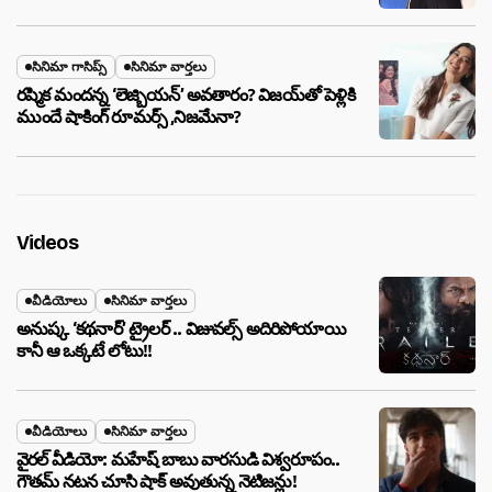
సినిమా గాసిప్స్
సినిమా వార్తలు
రష్మిక మందన్న ‘లెజ్బియన్’ అవతారం? విజయ్‌తో పెళ్లికి
ముందే షాకింగ్ రూమర్స్ ,నిజమేనా?
Videos
వీడియోలు
సినిమా వార్తలు
అనుష్క ‘కథనార్’ ట్రైలర్ .. విజువల్స్ అదిరిపోయాయి
కానీ ఆ ఒక్కటే లోటు!!
వీడియోలు
సినిమా వార్తలు
వైరల్ వీడియో: మహేష్ బాబు వారసుడి విశ్వరూపం..
గౌతమ్ నటన చూసి షాక్ అవుతున్న నెటిజన్లు!