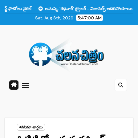
Skip
వైరల్
అనుష్క ‘కథనార్’ ట్రైలర్ .. విజువల్స్ అదిరిపోయాయి కానీ ఆ ఒక్కటే లో
to
Sat. Aug 8th, 2026
5:47:01 AM
content
సినిమా వార్తలు