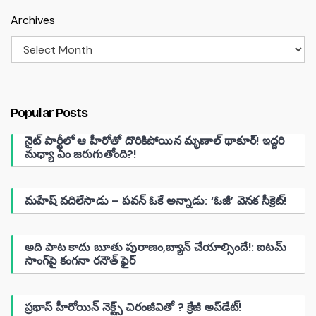
Archives
Popular Posts
నైట్ పార్టీలో ఆ హీరోతో దొరికిపోయిన మృణాల్ థాకూర్! ఇద్దరి
మధ్యా ఏం జరుగుతోంది?!
మహేష్ వదిలేసాడు – పవన్ ఓకే అన్నాడు: ‘ఓజీ’ వెనక సీక్రెట్!
అది పాట కాదు బూతు పురాణం,బ్యాన్ చేయాల్సిందే!: ఐటమ్
సాంగ్‌పై కంగనా రనౌత్ ఫైర్
ప్రభాస్ హీరోయిన్ నెక్ట్స్ చిరంజీవితో ? క్రేజీ అప్‌డేట్!