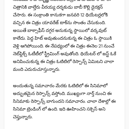
చిత్రానికి వాల్తేరు వీరయ్య దర్శకుడు బాబీ కొల్లి డైరక్షన్
చేసారు. ఈ సంక్రాంతి కానుకగా జనవరి 12 థియేటర్లలోకి
వచ్చిన ఈ చిత్రం యావరేజ్ టాక్‌ను సొంతం చేసుకుంది.
అయితే బాక్సాఫీస్ దగ్గర అనుకున్న స్దాయిలో వర్కవుట్
కాలేదు. పెద్ద హిట్ అవుతుందనుకున్న ఈ చిత్రం ఓ స్దాయికి
వెళ్లి ఆగిపోయింది. ఈ నేపధ్యంలో ఈ చిత్రం ఈనెల 21 నుంచే
నెట్‌ఫ్లిక్స్ ఓటీటీలో స్ట్రీమింగ్ అవుతోంది. థియేటర్ లో జస్ట్ ఓకే
అనిపించుకున్న ఈ చిత్రం ఓటిటిలో రెస్పాన్స్ ఏమిటని చాలా
మంది ఎదురుచూస్తున్నారు.
అందుతున్న సమాచారం మేరకు ఓటిటిలో ఈ సినిమాలో
అద్బుతమైన రెస్పాన్స్ వస్తోంది. ముఖ్యంగా నార్త్ నుంచి ఈ
సినిమాకు రెస్పాన్స్ బాగుందని సమాచారం. చాలా దేశాల్లో ఈ
సినిమా ట్రెండింగ్ లో ఉంది. ఇది ఊహించని సక్సెస్ అని
చెప్తున్నారు.