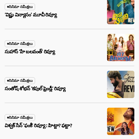
సినిమా సమీక్షలు
‘విష్ణు విన్యాసం’ మూవీ రివ్యూ
సినిమా సమీక్షలు
సుహాస్ ‘హే బలవంత్’ రివ్యూ
సినిమా సమీక్షలు
సంతోష్ శోభన్ ‘కపుల్ ఫ్రెండ్లీ’ రివ్యూ
సినిమా సమీక్షలు
విశ్వక్ సేన్ ‘ఫంకీ’ రివ్యూ : హిట్టా? ఫట్టా?