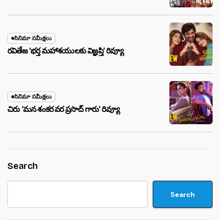
సినిమా సమీక్షలు
రవితేజ ‘భర్త మహాశయులకు విజ్ఞప్తి’ రివ్యూ
సినిమా సమీక్షలు
చిరు ‘మ‌న శంక‌ర వ‌ర ప్ర‌సాద్ గారు’ రివ్యూ
Search
Search