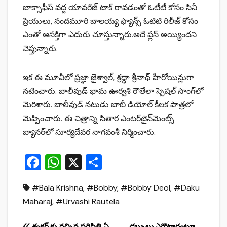
బాక్సాఫీస్ వద్ద యావరేజ్ టాక్ రావడంతో ఓటీటీ కోసం సినీ
ప్రియులు, నందమూరి బాలయ్య ఫ్యాన్స్ ఓటిటి రిలీజ్ కోసం
ఎంతో ఆసక్తిగా ఎదురు చూస్తున్నారు.అదే ప్లస్ అయ్యిందని
చెప్తున్నారు.
ఇక ఈ మూవీలో ప్రజ్ఞా జైశ్వాల్, శ్రద్ధా శ్రీనాథ్‌ హీరోయిన్లుగా
నటించారు. బాలీవుడ్ భామ ఊర్వశి రౌతేలా స్పెషల్ సాంగ్‌లో
మెరిశారు. బాలీవుడ్ నటుడు బాబీ డియోల్ కీలక పాత్రలో
మెప్పించారు. ఈ చిత్రాన్ని సితార ఎంటర్‌టైన్‌మెంట్స్‌
బ్యానర్‌లో సూర్యదేవర నాగవంశీ నిర్మించారు.
F
W
X
S
a
h
h
#Bala Krishna
,
#Bobby
,
#Bobby Deol
,
#Daku
c
at
ar
Maharaj
,
#Urvashi Rautela
e
s
e
b
A
శంకర్ కు వచ్చిన పరిస్దితి ఏ
డబ్బులు ఎగ్గొట్టారంటూ ….