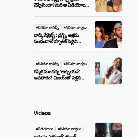
చెప్పేసిందా?మరి ఆ వీడియోల
మాటేంటి?
సినిమా గాసిప్స్
సినిమా వార్తలు
డార్క్ సీక్రెట్స్ : డ్రగ్స్, అక్రమ
సంభందాలే హృతిక్ పెళ్లిని
పెటాకులు చేసాయా?
సినిమా గాసిప్స్
సినిమా వార్తలు
రష్మిక మందన్న ‘లెజ్బియన్’
అవతారం? విజయ్‌తో పెళ్లికి
ముందే షాకింగ్ రూమర్స్
,నిజమేనా?
Videos
వీడియోలు
సినిమా వార్తలు
అనుష్క ‘కథనార్’ ట్రైలర్ ..