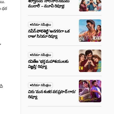
శర్వానంద్ ‘నారీ నారీ నడుమ
యి.
మురారీ’ – మూవీ రివ్యూ!
ల ధర
సినిమా సమీక్షలు
నవీన్ పోలిశెట్టి ‘అనగనగా ఒక
రాజు’ సినిమా రివ్యూ
ా
సినిమా సమీక్షలు
రవితేజ ‘భర్త మహాశయులకు
విజ్ఞప్తి’ రివ్యూ
సినిమా సమీక్షలు
వీ
చిరు ‘మ‌న శంక‌ర వ‌ర ప్ర‌సాద్ గారు’
రివ్యూ