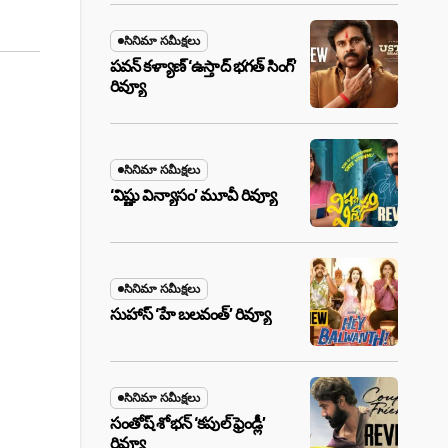
సినిమా సమీక్షలు
పవన్ కళ్యాణ్ ‘ఉస్తాద్ భ‌గ‌త్ సింగ్’
రివ్యూ
సినిమా సమీక్షలు
‘విష్ణు విన్యాసం’ మూవీ రివ్యూ
సినిమా సమీక్షలు
సుహాస్ ‘హే బలవంత్’ రివ్యూ
సినిమా సమీక్షలు
సంతోష్ శోభన్ ‘కపుల్ ఫ్రెండ్లీ’
రివ్యూ