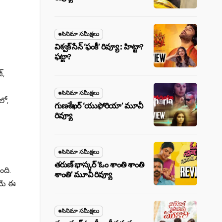
సినిమా సమీక్షలు
విశ్వక్ సేన్ ‘ఫంకీ’ రివ్యూ : హిట్టా?
ఫట్టా?
్,
సినిమా సమీక్షలు
లో,
గుణశేఖర్ ‘యుఫోరియా’ మూవీ
రివ్యూ
సినిమా సమీక్షలు
తరుణ్ భాస్కర్ ‘ఓం శాంతి శాంతి
ంది.
శాంతి’ మూవీ రివ్యూ
ోయే ఈ
సినిమా సమీక్షలు