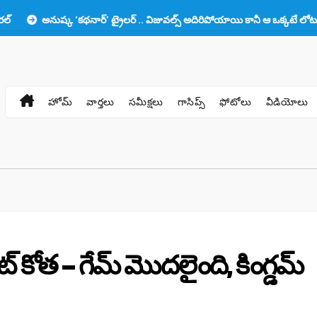
్క ‘కథనార్’ ట్రైలర్ .. విజువల్స్ అదిరిపోయాయి కానీ ఆ ఒక్కటే లోటు!!
ప్రభా
హోమ్
వార్తలు
సమీక్షలు
గాసిప్స్
ఫోటోలు
వీడియోలు
ట్ కోత – గేమ్ మొదలైంది, కింగ్డమ్