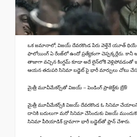
ఒక జమానాలో, విజయ్ దేవరకొండ పేరు వెళ్తేనే యూత్ థియేటర్స్ కు
ఫాలోయింగ్ ఏ రేంజ్‌లో ఉందో ప్రత్యేకంగా చెప్పక్కర్లేదు. 
తాజాగా వచ్చిన కింగ్డమ్ కూడా అదే లైన్‌లోకి వెళ్లిపోవడంతో 
ఆయన తదుపరి సినిమా బడ్జెట్ పై భారీ మార్పులు చోటు చేస
మైత్రీ మూవీమేకర్స్‌తో విజయ్ – పెండింగ్ ప్రాజెక్ట్‌కు బ్రేక్!
మైత్రీ మూవీమేకర్స్‌కి విజయ్ దేవరకొండ ఓ సినిమా చేయాలని
దానికి బదులుగా మరో సినిమా చేసేందుకు విజయ్ ముందుకొచ
సినిమా పీరియాడిక్ డ్రామాగా భారీ బడ్జెట్‌తో ప్లాన్ చేశారు.