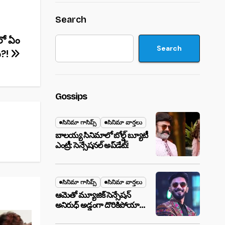
Search
 లో ఏం
Search
ి?!
Gossips
సినిమా గాసిప్స్
సినిమా వార్తలు
బాలయ్య సినిమాలో బోల్డ్ బ్యూటీ
ఎంట్రీ: సెన్సేషనల్ అప్‌డేట్!
సినిమా గాసిప్స్
సినిమా వార్తలు
ఆమెతో మ్యూజిక్ సెన్సేషన్
అనిరుధ్ అడ్డంగా దొరికిపోయారా?
లాస్ వెగాస్ హోటల్‌లో సీక్రెట్