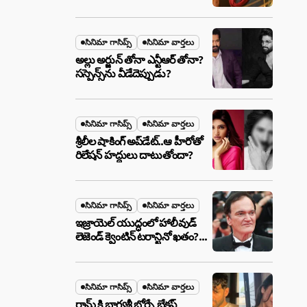
ఉన్న ఆ ప్లాన్ ఏంటి? అసలేం
జరుగుతోంది!
సినిమా గాసిప్స్
సినిమా వార్తలు
అల్లు అర్జున్ తోనా ఎన్టీఆర్ తోనా?
సస్పెన్స్‌ను వీడేదెప్పుడు?
సినిమా గాసిప్స్
సినిమా వార్తలు
శ్రీలీల షాకింగ్ అప్‌డేట్..ఆ హీరోతో
రిలేషన్ హద్దులు దాటుతోందా?
సినిమా గాసిప్స్
సినిమా వార్తలు
ఇజ్రాయెల్ యుద్ధంలో హాలీవుడ్
లెజెండ్ క్వెంటిన్ టరాన్టినో ఖతం?
క్షిపణి దాడిలో ఫ్యామిలీతో సహా
బూడిదయ్యారా? అసలు నిజం
ఇదీ!
సినిమా గాసిప్స్
సినిమా వార్తలు
రామ్ కి భాగ్యశ్రీ బోర్సే బ్రేకప్