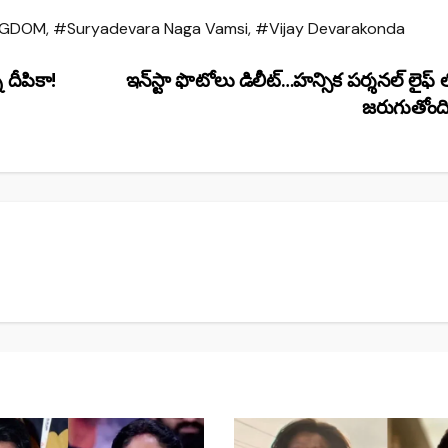
NGDOM
,
#Suryadevara Naga Vamsi
,
#Vijay Devarakonda
న దీపికా!
ఇన్‌స్టా ఫొటోలు డిలీట్…హన్సిక పర్శనల్ లైఫ్
జరుగుతోంద