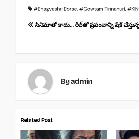
a
h
h
#Bhagyashri Borse
,
#Gowtam Tinnanuri
,
#KI
c
at
ar
e
s
e
Post
సినిమాతో కాదు… రీల్‌తో ప్రపంచాన్ని షేక్ చేస్తున్
b
A
navigation
o
p
o
p
k
By
admin
Related Post