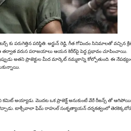
 పరుగెత్తిన పరిస్థితి. అర్జున్ రెడ్డి, గీత గోవిందం సినిమాలతో వచ్చిన క్రేజ
కానీ ఆ తర్వాత వరుస పరాజయాలు ఆయన కెరీర్‌పై పెద్ద ప్రభావం చూపించాయి.
ఇప్పుడు అతని ప్రాజెక్టుల మీద మార్కెట్ నమ్మకాన్ని కోల్పోతుంది. ఈ నేపథ్యం
ుకున్నాయి.
 కమిట్ అయ్యాడు. మొదట ఒక ప్రాజెక్ట్ అనుకుంటే వేరే రీజన్స్ తో ఆగిపోయి
్చాడు. టాక్సీవాలా ఫేమ్ రాహుల్ సంకృత్యాయన్ దర్శకత్వంలో తెరకెక్కబ