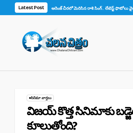
Skip
Latest Post
స్ ఫిదా!
ఆరెంజ్ చీరలో మెరిసిన రాశి సింగ్.. లేటెస్ట్ ఫొటోలు వైరల్
అనుష
to
content
సినిమా వార్తలు
విజయ్ కొత్త సినిమాకు బడ్జె
కూలుతోంది?