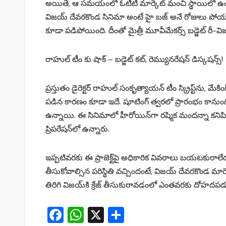
అయితే, ఆ సమయంలో ఓటీటి మార్కెట్ మంచి స్థాయిలో ఉండటంత
విజయ్ దేవరకొండ సినిమా అంటే హై బజ్ అనే రోజులు పోయా
కూడా పడిపోయింది. దీంతో మైత్రీ మూవీమేకర్స్ బడ్జెట్ రీ-విజన
రాహుల్ టీం కు షాక్ – బడ్జెట్ కట్, రెమ్యునరేషన్ డిస్కషన్స్!
ప్రస్తుతం డైరెక్టర్ రాహుల్ సంకృత్యాయన్‌ టీం స్క్రిప్ట్‌ను, మే
పడిన కారణం కూడా ఇదే. షూటింగ్ త్వరలో ప్రారంభం కానుం
ఉన్నాయి. ఈ సినిమాలో హీరోయిన్‌గా రష్మిక మందన్నా కనిపించ
ప్రిపరేషన్‌లో ఉన్నారు.
ఇప్పటివరకు ఈ ప్రాజెక్ట్‌పై అధికారిక వివరాలు బయటకురాలేదు
తీసుకోవాల్సిన పరిస్థితి వచ్చిందంటే, విజయ్ దేవరకొండ మార
తిరిగి విజయ్‌కి క్రేజ్ తీసుకురావడంలో ఎంతవరకు దోహదపడ
F
W
X
S