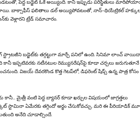
ో, పెద్ద బడ్జెట్ ఓకే అయ్యింది. కానీ ఇప్పుడు పరిస్థితులు మారిపోయా
యి. బాక్సాఫీస్ ఫలితాలు డల్ అయ్యిపోవటంతో, నాన్-థియేట్రికల్ హక్కు
్‌కు వెళ్లారని ట్రేడ్ సమాచారం.
కింగ్ స్ట్రాటజీని బడ్జెట్‌కు తగ్గట్టుగా మార్చే పనిలో ఉంది. సినిమా లాంచ్ వాయిద
ది కానీ ఇప్పటివరకు నటీనటుల రెమ్యునరేషన్‌పై కూడా చర్చలు జరుగుతూనే
నుంది. విజయ్ దేవరకొండ కొత్త గెటప్‌లో, డిఫరెంట్ షేడ్స్ ఉన్న పాత్ర కోసం
 కానీ… మైత్రీ వంటి పెద్ద బ్యానర్ కూడా ఖర్చుల విషయంలో జాగ్రత్తలు
్కెట్ స్టామినా ఏమేరకు తగ్గిందో అర్థం చేసుకోవచ్చు. మరి ఈ పీరియాడిక్ మూ
ుతుంది అనేది చూడాల్సిందే.