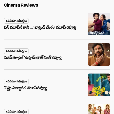
Cinema Reviews
సినిమా సమీక్షలు
ఫన్ మూవీనే కానీ … ‘బ్యాండ్‌ మేళం’ మూవీ రివ్యూ
సినిమా సమీక్షలు
పవన్ కళ్యాణ్ ‘ఉస్తాద్ భ‌గ‌త్ సింగ్’ రివ్యూ
సినిమా సమీక్షలు
‘విష్ణు విన్యాసం’ మూవీ రివ్యూ
సినిమా సమీక్షలు