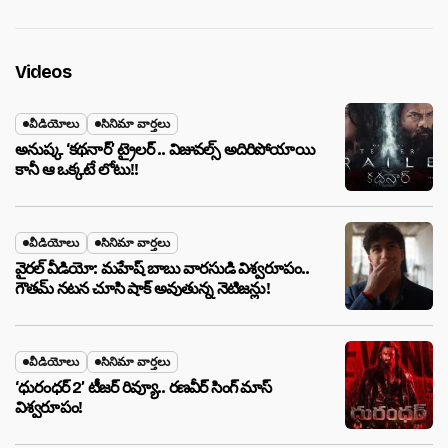
Videos
వీడియోలు
సినిమా వార్తలు
అనుష్క ‘కథనార్’ ట్రైలర్ .. విజువల్స్ అదిరిపోయాయి
కానీ ఆ ఒక్కటే లోటు!!
వీడియోలు
సినిమా వార్తలు
వైరల్ వీడియో: మహేష్ బాబు వారసుడి విశ్వరూపం..
గౌతమ్ నటన చూసి షాక్ అవుతున్న నెటిజన్లు!
వీడియోలు
సినిమా వార్తలు
‘ధురంధర్ 2’ టీజర్ రివ్యూ.. రణవీర్ సింగ్ మాస్
విశ్వరూపం!