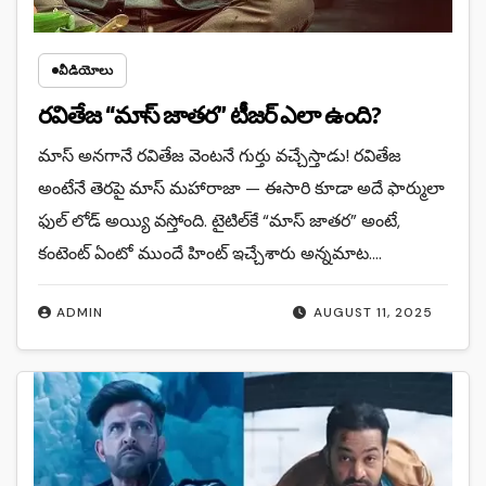
వీడియోలు
రవితేజ “మాస్ జాతర” టీజర్ ఎలా ఉంది?
మాస్ అనగానే రవితేజ వెంటనే గుర్తు వచ్చేస్తాడు! రవితేజ
అంటేనే తెరపై మాస్‌ మహారాజా — ఈసారి కూడా అదే ఫార్ములా
ఫుల్ లోడ్‌ అయ్యి వస్తోంది. టైటిల్‌కే “మాస్ జాతర” అంటే,
కంటెంట్ ఏంటో ముందే హింట్‌ ఇచ్చేశారు అన్నమాట.…
ADMIN
AUGUST 11, 2025