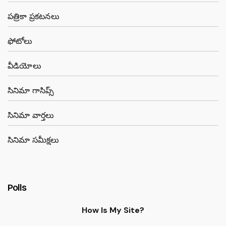
పత్రికా ప్రకటనలు
ఫోటోలు
వీడియోలు
సినిమా గాసిప్స్
సినిమా వార్తలు
సినిమా సమీక్షలు
Polls
How Is My Site?