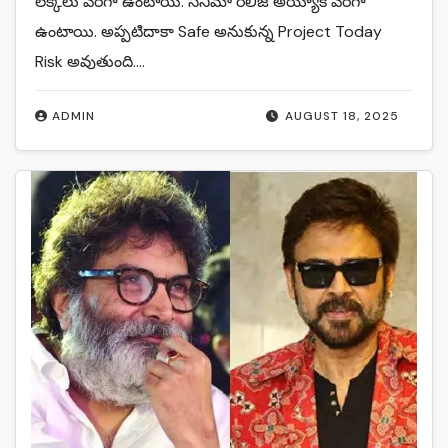
లెక్కలు వేరేగా ఉంటాయి. సినిమా రిలీజ్ అయ్యాక వేరేగా
ఉంటాయి. అప్పటిదాకా Safe అనుకున్న Project Today
Risk అవుతుంది.…
ADMIN
AUGUST 18, 2025