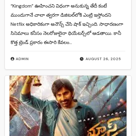
“Kingdom” ఊహించని విధంగా అనుకున్న తేదీ కంటే
ముందుగానే చాలా త్వరగా డిజిటల్‌లోకి ఎంట్రి ఇస్తోందని
Netflix అధికారికంగా అనౌన్స్ చేసి షాక్ ఇచ్చింది. సాధారణంగా
సినిమాలు కనీసం నెలరోజులైనా థియేటర్స్‌లో ఆడతాయి. కానీ
కొత్త ట్రెండ్ ప్రకారం ఈసారి కేవలం…
ADMIN
AUGUST 26, 2025