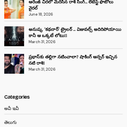
ఆరెంజ్ చీరలో మెరిసిన రాశి సింగ్.. లేటెస్ట్ ఫొటోలు
వైరల్
June 18, 2026
అనుష్క ‘కథనార్’ ట్రైలర్ .. విజువల్స్ అదిరిపోయాయి
కానీ ఆ ఒక్కటే లోటు!!
March 31, 2026
ప్రభాస్‌కు తల్లిగా నటించాలా? షాకింగ్ ఆన్సర్ ఇచ్చిన
నటి రాశి!
March 31, 2026
Categories
అవీ ఇవీ
తెలుగు