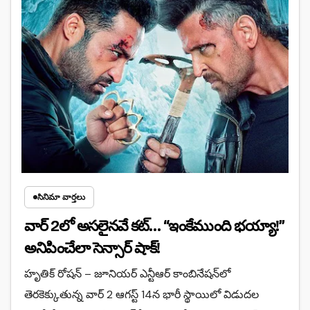
సినిమా వార్తలు
వార్ 2లో అసలైనవే కట్… “ఇంకేముంది భయ్యా!”
అనిపించేలా సెన్సార్ షాక్!
హృతిక్ రోషన్ – జూనియర్ ఎన్టీఆర్ కాంబినేషన్‌లో
తెరకెక్కుతున్న వార్ 2 ఆగస్ట్ 14న భారీ స్థాయిలో విడుదల