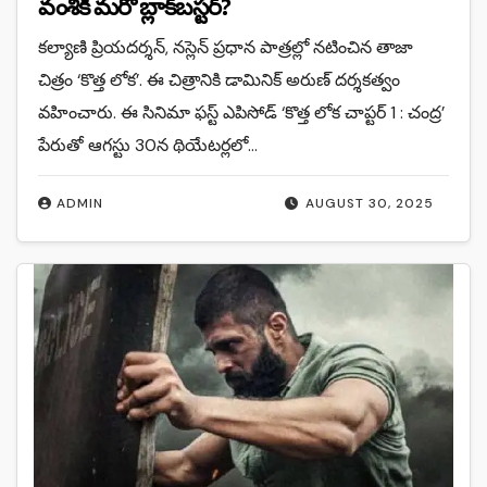
వంశీకి మరో బ్లాక్‌బస్టర్?
కల్యాణి ప్రియదర్శన్, నస్లెన్ ప్రధాన పాత్రల్లో నటించిన తాజా
చిత్రం ‘కొత్త లోక’. ఈ చిత్రానికి డామినిక్ అరుణ్ దర్శకత్వం
వహించారు. ఈ సినిమా ఫస్ట్ ఎపిసోడ్ ‘కొత్త లోక చాప్టర్ 1 : చంద్ర’
పేరుతో ఆగస్టు 30న థియేటర్లలో…
ADMIN
AUGUST 30, 2025