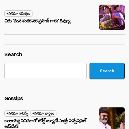
సినిమా సమీక్షలు
చిరు ‘మ‌న శంక‌ర వ‌ర ప్ర‌సాద్ గారు’ రివ్యూ
Search
Search
Gossips
సినిమా గాసిప్స్
సినిమా వార్తలు
బాలయ్య సినిమాలో బోల్డ్ బ్యూటీ ఎంట్రీ: సెన్సేషనల్
అప్‌డేట్!